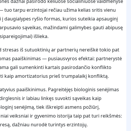
monės dažnai pasirodo keliuose socialiniuose vaidmenyse
 tuo tarpu erzintojai rečiau užima kelias sritis vienu
i į daugialypes ryšio formas, kurios suteikia apsauginį
i tarpusavio sąveikas, mažindami galimybes gauti abipusę
sipareigojimai) išlieka.
 stresas iš sutuoktinių ar partnerių nereiškė tokio pat
anomas paaiškinimas — pusiausvyros efektai: partnerystė
arama gali sumenkinti kartais pasirodančio konflikto
kti kaip amortizatorius prieš trumpalaikį konfliktą.
rnatyvius paaiškinimus. Pagreitėjęs biologinis senėjimas
irglesnis ir labiau linkęs suvokti sąveikas kaip
iologinį senėjimą, tiek iškreipti asmens požiūrį,
ai veiksniai ir gyvenimo istorija taip pat turi reikšmės:
tresą, dažniau nurodė turintys erzintojų.