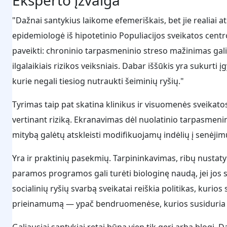
"Dažnai santykius laikome efemeriškais, bet jie realiai a
epidemiologė iš hipotetinio Populiacijos sveikatos centro
paveikti: chroninio tarpasmeninio streso mažinimas gali 
ilgalaikiais rizikos veiksniais. Dabar iššūkis yra sukurti
kurie negali tiesiog nutraukti šeiminių ryšių."
Tyrimas taip pat skatina klinikus ir visuomenės sveikat
vertinant riziką. Ekranavimas dėl nuolatinio tarpasmeni
mitybą galėtų atskleisti modifikuojamų indėlių į senėjimui
Yra ir praktinių pasekmių. Tarpininkavimas, ribų nustat
paramos programos gali turėti biologinę naudą, jei jos 
socialinių ryšių svarbą sveikatai reiškia politikas, kurios
prieinamumą — ypač bendruomenėse, kurios susiduria 
Galiausiai santykiai retai būna vien tik geri arba blogi. D