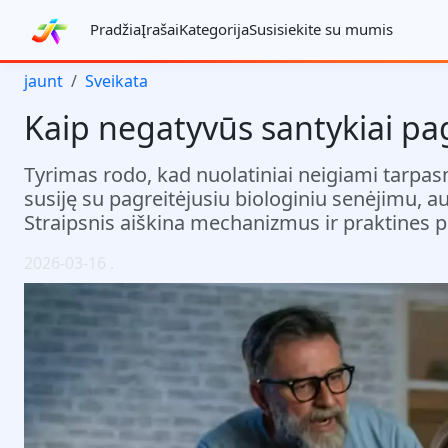
Pradžia
Įrašai
Kategorija
Susisiekite su mumis
jaunt
Sveikata
Kaip negatyvūs santykiai pag
Tyrimas rodo, kad nuolatiniai neigiami tarpas
susiję su pagreitėjusiu biologiniu senėjimu, au
Straipsnis aiškina mechanizmus ir praktines
2026-03-16
.