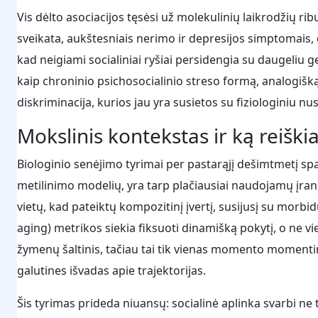
Vis dėlto asociacijos tęsėsi už molekulinių laikrodžių rib
sveikata, aukštesniais nerimo ir depresijos simptomais, 
kad neigiami socialiniai ryšiai persidengia su daugeliu 
kaip chroninio psichosocialinio streso formą, analogiš
diskriminacija, kurios jau yra susietos su fiziologiniu nu
Mokslinis kontekstas ir ką reiški
Biologinio senėjimo tyrimai per pastarąjį dešimtmetį spa
metilinimo modelių, yra tarp plačiausiai naudojamų įrank
vietų, kad pateiktų kompozitinį įvertį, susijusį su morb
aging) metrikos siekia fiksuoti dinamišką pokytį, o ne vie
žymenų šaltinis, tačiau tai tik vienas momento momenti
galutines išvadas apie trajektorijas.
Šis tyrimas prideda niuansų: socialinė aplinka svarbi ne ti