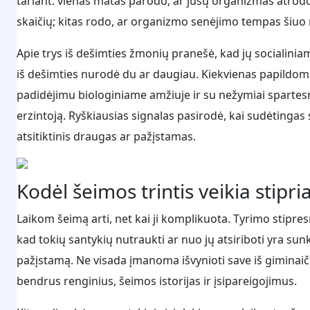
tariant: vienas matas parodo, ar jūsų organizmas atrodo
skaičių; kitas rodo, ar organizmo senėjimo tempas šiuo m
Apie trys iš dešimties žmonių pranešė, kad jų socialini
iš dešimties nurodė du ar daugiau. Kiekvienas papildo
padidėjimu biologiniame amžiuje ir su nežymiai sparte
erzintoją. Ryškiausias signalas pasirodė, kai sudėtingas
atsitiktinis draugas ar pažįstamas.
Kodėl šeimos trintis veikia stipri
Laikom šeimą arti, net kai ji komplikuota. Tyrimo stipresni
kad tokių santykių nutraukti ar nuo jų atsiriboti yra sunk
pažįstamą. Ne visada įmanoma išvynioti save iš giminaiči
bendrus renginius, šeimos istorijas ir įsipareigojimus.