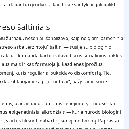
kai dabar turi įrodymų, kad tokie santykiai gali palikti
eso šaltiniais
ių žurnalų, neseniai išanalizavo, kaip neigiami asmeniniai
treso arba „erzintojų“ šaltinį — susiję su biologinio
rakčiai, komanda kartografavo tikrus socialinius tinklus:
klausimais ir kas formuoja jų kasdienes įpročius.
asmenį, kuris reguliariai sukeldavo diskomfortą. Tie,
klasifikuojami kaip „erzintojai“; pažįstami, kurie
nėmis, plačiai naudojamomis senėjimo tyrimuose. Tai
us epigenetiniais laikrodžiais — kurie nurodo biologinį
s, skirtus fiksuoti dabartinį senėjimo tempą. Paprastai