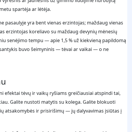
 vyresnis ar jaunesnis už gimimo liudijime nurodytą
etu spartėja ar lėtėja.
ame pasaulyje yra bent vienas erzintojas; maždaug vienas
mas erzintojas koreliavo su maždaug devynių mėnesių
sniu senėjimo tempu — apie 1,5 % už kiekvieną papildomą
 santykis buvo šeimyninis — tėvai ar vaikai — o ne
au
 efektai tėvų ir vaikų ryšiams greičiausiai atspindi tai,
iau. Galite nustoti matytis su kolega. Galite blokuoti
ų atsakomybės ir prisirišimų — jų dalyvavimas įsiūtas į