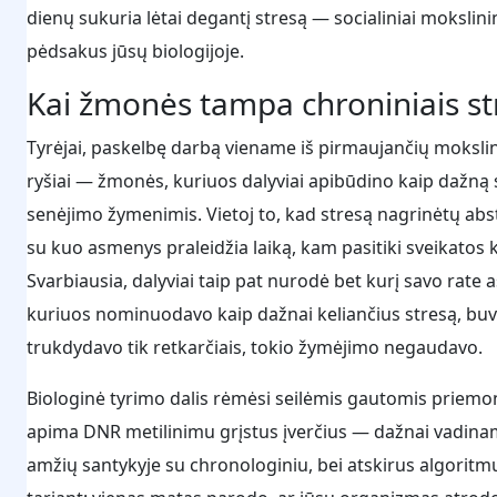
dienų sukuria lėtai degantį stresą — socialiniai mokslinin
pėdsakus jūsų biologijoje.
Kai žmonės tampa chroniniais str
Tyrėjai, paskelbę darbą viename iš pirmaujančių mokslin
ryšiai — žmonės, kuriuos dalyviai apibūdino kaip dažną s
senėjimo žymenimis. Vietoj to, kad stresą nagrinėtų abst
su kuo asmenys praleidžia laiką, kam pasitiki sveikatos 
Svarbiausia, dalyviai taip pat nurodė bet kurį savo rate 
kuriuos nominuodavo kaip dažnai keliančius stresą, buvo 
trukdydavo tik retkarčiais, tokio žymėjimo negaudavo.
Biologinė tyrimo dalis rėmėsi seilėmis gautomis priemo
apima DNR metilinimu grįstus įverčius — dažnai vadinam
amžių santykyje su chronologiniu, bei atskirus algoritmu