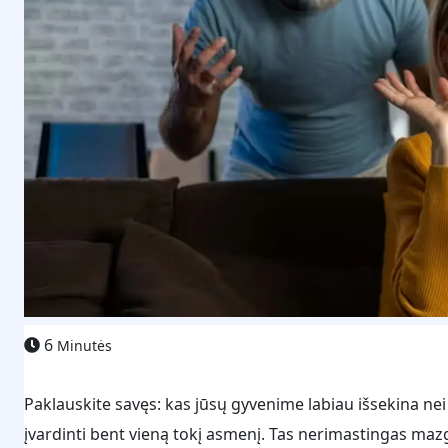
6
Minutės
Paklauskite savęs: kas jūsų gyvenime labiau išsekina nei
įvardinti bent vieną tokį asmenį. Tas nerimastingas mazga