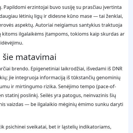
ų. Papildomi erzintojai buvo susiję su prasčiau įvertinta
daugiau lėtinių ligų ir didesne kūno mase — tai ženklai,
gerovės aspektų. Autoriai neigiamus santykius traktuoja
ką kitoms ilgalaikėms įtampoms, tokioms kaip skurdas ar
sidėvėjimu.
a šie matavimai
rčiai brendo. Epigenetiniai laikrodžiai, išvedami iš DNR
ių; jie integruoja informaciją iš tūkstančių genominių
idumu ir mirtingumo rizika. Senėjimo tempo (pace-of-
n statinį poslinkį. Seilės yra patogus, neinvazinis šių
nis vaizdas — be ilgalaikio mėginių ėmimo sunku daryti
k psichinei sveikatai, bet ir ląstelių indikatoriams,