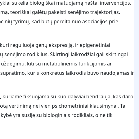
tykiai sukelia biologiškai matuojamą našta, intervencijos,
mą, teoriškai galėtų pakeisti senėjimo trajektorijas.
ncinių tyrimų, kad būtų pereita nuo asociacijos prie
ri reguliuoja genų ekspresiją, ir epigenetiniai
enėjimo rodiklius. Skirtingi laikrodžiai gali skirtingai
su uždegimu, kiti su metabolinėmis funkcijomis ar
a supratimo, kuris konkretus laikrodis buvo naudojamas ir
, kuriame fiksuojama su kuo dalyviai bendrauja, kas daro
tuotą vertinimą nei vien psichometriniai klausimynai. Tai
kybė yra susiję su biologiniais rodikliais, o ne tik