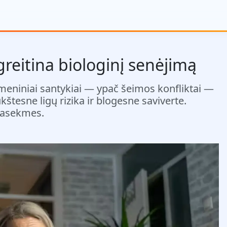
reitina biologinį senėjimą
meniniai santykiai — ypač šeimos konfliktai —
kštesne ligų rizika ir blogesne saviverte.
 pasekmes.