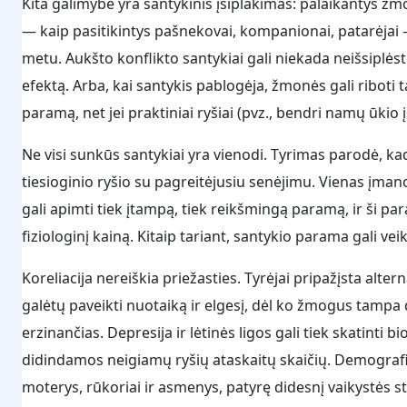
Kita galimybė yra santykinis įsiplakimas: palaikantys ž
— kaip pasitikintys pašnekovai, kompanionai, patarėjai —
metu. Aukšto konflikto santykiai gali niekada neišsiplėst
efektą. Arba, kai santykis pablogėja, žmonės gali ribot
paramą, net jei praktiniai ryšiai (pvz., bendri namų ūkio į
Ne visi sunkūs santykiai yra vienodi. Tyrimas parodė, kad
tiesioginio ryšio su pagreitėjusiu senėjimu. Vienas įm
gali apimti tiek įtampą, tiek reikšmingą paramą, ir ši p
fiziologinį kainą. Kitaip tariant, santykio parama gali vei
Koreliacija nereiškia priežasties. Tyrėjai pripažįsta alte
galėtų paveikti nuotaiką ir elgesį, dėl ko žmogus tampa d
erzinančias. Depresija ir lėtinės ligos gali tiek skatinti b
didindamos neigiamų ryšių ataskaitų skaičių. Demografini
moterys, rūkoriai ir asmenys, patyrę didesnį vaikystės s