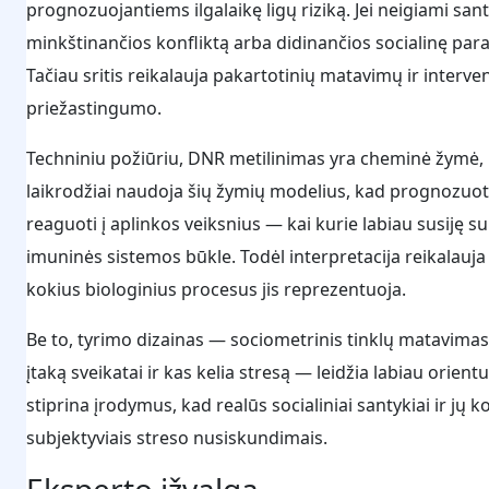
prognozuojantiems ilgalaikę ligų riziką. Jei neigiami san
minkštinančios konfliktą arba didinančios socialinę para
Tačiau sritis reikalauja pakartotinių matavimų ir interve
priežastingumo.
Techniniu požiūriu, DNR metilinimas yra cheminė žymė, ku
laikrodžiai naudoja šių žymių modelius, kad prognozuotų s
reaguoti į aplinkos veiksnius — kai kurie labiau susiję 
imuninės sistemos būkle. Todėl interpretacija reikalauj
kokius biologinius procesus jis reprezentuoja.
Be to, tyrimo dizainas — sociometrinis tinklų matavimas
įtaką sveikatai ir kas kelia stresą — leidžia labiau orien
stiprina įrodymus, kad realūs socialiniai santykiai ir jų ko
subjektyviais streso nusiskundimais.
Eksperto įžvalga