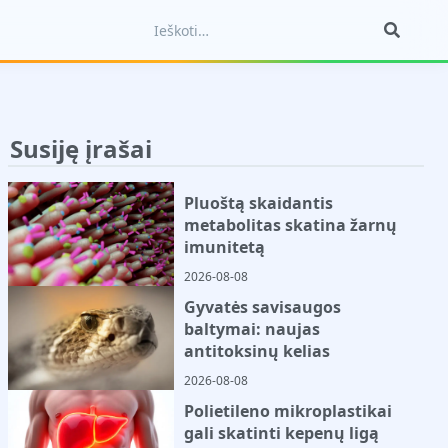
Susiję įrašai
Pluoštą skaidantis
metabolitas skatina žarnų
imunitetą
2026-08-08
Gyvatės savisaugos
baltymai: naujas
antitoksinų kelias
2026-08-08
Polietileno mikroplastikai
gali skatinti kepenų ligą