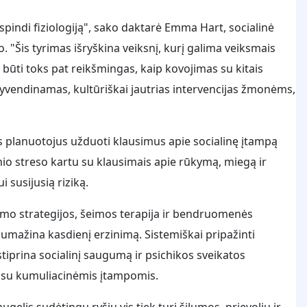
tspindi fiziologiją", sako daktarė Emma Hart, socialinė
. "Šis tyrimas išryškina veiksnį, kurį galima veiksmais
būti toks pat reikšmingas, kaip kovojimas su kitais
 įgyvendinamas, kultūriškai jautrias intervencijas žmonėms,
os planuotojus užduoti klausimus apie socialinę įtampą
nio streso kartu su klausimais apie rūkymą, miegą ir
 susijusią riziką.
ymo strategijos, šeimos terapija ir bendruomenės
sumažina kasdienį erzinimą. Sistemiškai pripažinti
 stiprina socialinį saugumą ir psichikos sveikatos
su kumuliacinėmis įtampomis.
augelis sudėtingų ryšių vis tiek turi šilumos, prievolių ir