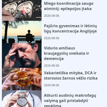
Miego koordinacija saugo
atmintį: epilepsijos įtaka
2026-08-06
Pajūrio gyvenimas ir lėtinių
ligų koncentracija Anglijoje
2026-08-06
Vidurio amžiaus
kraujagyslių sveikata ir
demencija
2026-08-06
Vakarietiška mityba, DCA ir
storosios žarnos vėžio rizika
2026-08-06
Atkurti audinių makrofagų
valymą gali pristabdyti
senėjimą