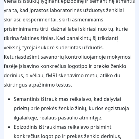
Viena iš iššūkių lyginant epizodinę ir semantinę atmintis
yra ta, kad įprastos laboratorinės užduotys ženkliai
skiriasi: eksperimentai, skirti asmeniniams
prisiminimams tirti, dažnai labai skiriasi nuo tų, kurie
tikrina faktines žinias. Kad panaikintų šį trikdantį
veiksnį, tyrėjai sukūrė suderintas užduotis.
Keturiasdešimt savanorių kontroliuojamoje mokymosi
fazėje įsisavino konkrečius logotipo ir prekės ženklo
derinius, o vėliau, fMRI skenavimo metu, atliko du
skirtingus atpažinimo testus.
Semantinis ištraukimas reikalavo, kad dalyviai
prieitų prie prekės ženklo žinių, kurios egzistuoja
ilgalaikėje, realaus pasaulio atmintyje.
Epizodinis ištraukimas reikalavo prisiminti
konkrečius logotipo ir prekės ženklo derinius,