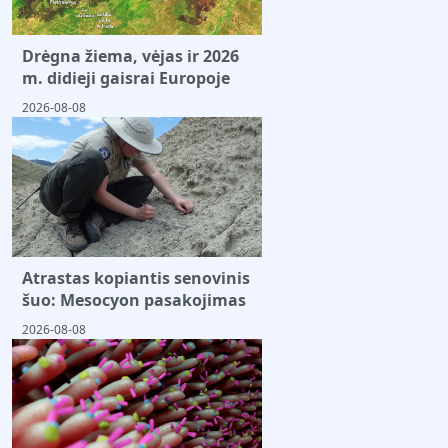
Drėgna žiema, vėjas ir 2026
m. didieji gaisrai Europoje
2026-08-08
Atrastas kopiantis senovinis
šuo: Mesocyon pasakojimas
2026-08-08