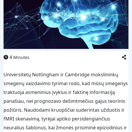
4
Minutės
Universitetų Nottingham ir Cambridge mokslininkų
smegenų vaizdavimo tyrimai rodo, kad mūsų smegenys
traktuoja asmeninius įvykius ir faktinę informaciją
panašiau, nei prognozavo dešimtmečius gajus teorinis
požiūris. Naudodami kruopščiai suderintas užduotis ir
fMRI skenavimą, tyrėjai aptiko persidengiančius
neuralius šablonus, kai žmonės prisiminė epizodinius ir