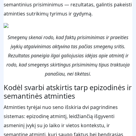
semantinius prisiminimus — rezultatas, galintis pakeisti
atminties sutrikimų tyrimus ir gydymą.
Smegenų skenai rodo, kad faktų prisiminimas ir praeities
įvykių atgaivinimas aktyvina tas pačias smegenų sritis.
Rezultatas paneigia ilgai galiojusias idėjas apie atmintį ir
rodo, kad smegenys skirtingus prisiminimų tipus traktuoja
panašiau, nei tikėtasi.
Kodėl svarbi atskirtis tarp epizodinės ir
semantinės atminties
Atminties tyrėjai nuo seno išskiria dvi pagrindines
sistemas: epizodinę atmintį, leidžiančią išgyventi
asmeninį įvykį su jo laiko ir vietos kontekstu, ir
semantinę atmintį, kuri saugo faktus bei bendrąsias