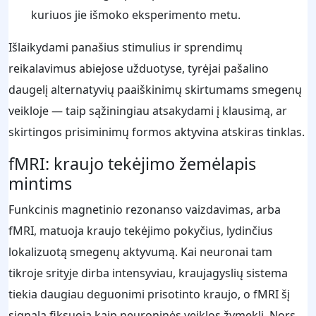
kuriuos jie išmoko eksperimento metu.
Išlaikydami panašius stimulius ir sprendimų
reikalavimus abiejose užduotyse, tyrėjai pašalino
daugelį alternatyvių paaiškinimų skirtumams smegenų
veikloje — taip sąžiningiau atsakydami į klausimą, ar
skirtingos prisiminimų formos aktyvina atskiras tinklas.
fMRI: kraujo tekėjimo žemėlapis
mintims
Funkcinis magnetinio rezonanso vaizdavimas, arba
fMRI, matuoja kraujo tekėjimo pokyčius, lydinčius
lokalizuotą smegenų aktyvumą. Kai neuronai tam
tikroje srityje dirba intensyviau, kraujagyslių sistema
tiekia daugiau deguonimi prisotinto kraujo, o fMRI šį
signalą fiksuoja kaip neuroninės veiklos žymeklį. Nors