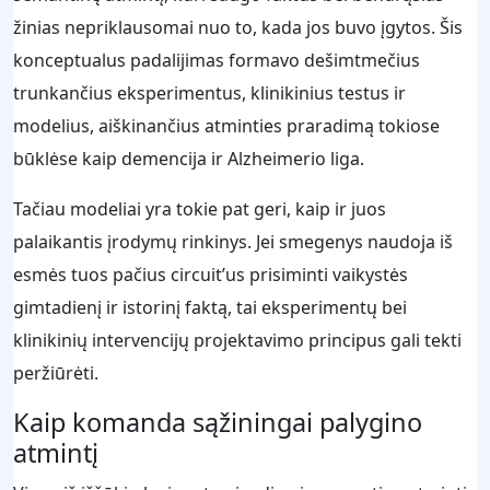
žinias nepriklausomai nuo to, kada jos buvo įgytos. Šis
konceptualus padalijimas formavo dešimtmečius
trunkančius eksperimentus, klinikinius testus ir
modelius, aiškinančius atminties praradimą tokiose
būklėse kaip demencija ir Alzheimerio liga.
Tačiau modeliai yra tokie pat geri, kaip ir juos
palaikantis įrodymų rinkinys. Jei smegenys naudoja iš
esmės tuos pačius circuit’us prisiminti vaikystės
gimtadienį ir istorinį faktą, tai eksperimentų bei
klinikinių intervencijų projektavimo principus gali tekti
peržiūrėti.
Kaip komanda sąžiningai palygino
atmintį