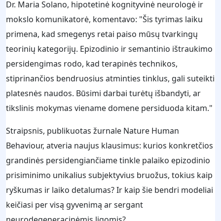
Dr. Maria Solano, hipotetinė kognityvinė neurologė ir
mokslo komunikatorė, komentavo: "Šis tyrimas laiku
primena, kad smegenys retai paiso mūsų tvarkingų
teorinių kategorijų. Epizodinio ir semantinio ištraukimo
persidengimas rodo, kad terapinės technikos,
stiprinančios bendruosius atminties tinklus, gali suteikti
platesnės naudos. Būsimi darbai turėtų išbandyti, ar
tikslinis mokymas viename domene persiduoda kitam."
Straipsnis, publikuotas žurnale Nature Human
Behaviour, atveria naujus klausimus: kurios konkretčios
grandinės persidengiančiame tinkle palaiko epizodinio
prisiminimo unikalius subjektyvius bruožus, tokius kaip
ryškumas ir laiko detalumas? Ir kaip šie bendri modeliai
keičiasi per visą gyvenimą ar sergant
neurodegeneracinėmis ligomis?