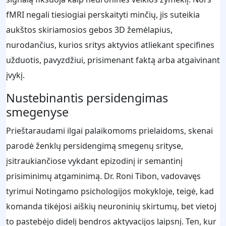
fMRI negali tiesiogiai perskaityti minčių, jis suteikia
aukštos skiriamosios gebos 3D žemėlapius,
nurodančius, kurios sritys aktyvios atliekant specifines
užduotis, pavyzdžiui, prisimenant faktą arba atgaivinant
įvykį.
Nustebinantis persidengimas
smegenyse
Prieštaraudami ilgai palaikomoms prielaidoms, skenai
parodė ženklų persidengimą smegenų srityse,
įsitraukiančiose vykdant epizodinį ir semantinį
prisiminimų atgaminimą. Dr. Roni Tibon, vadovavęs
tyrimui Notingamo psichologijos mokykloje, teigė, kad
komanda tikėjosi aiškių neuroninių skirtumų, bet vietoj
to pastebėjo didelį bendros aktyvacijos laipsnį. Ten, kur