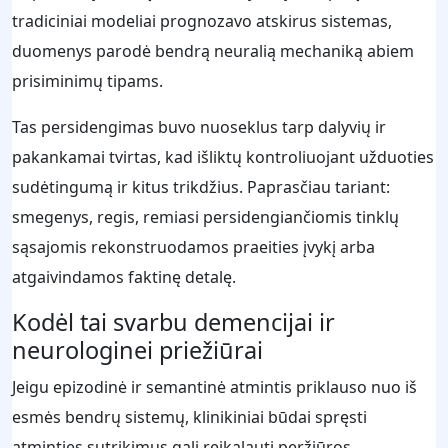
tradiciniai modeliai prognozavo atskirus sistemas,
duomenys parodė bendrą neuralią mechaniką abiem
prisiminimų tipams.
Tas persidengimas buvo nuoseklus tarp dalyvių ir
pakankamai tvirtas, kad išliktų kontroliuojant užduoties
sudėtingumą ir kitus trikdžius. Paprasčiau tariant:
smegenys, regis, remiasi persidengiančiomis tinklų
sąsajomis rekonstruodamos praeities įvykį arba
atgaivindamos faktinę detalę.
Kodėl tai svarbu demencijai ir
neurologinei priežiūrai
Jeigu epizodinė ir semantinė atmintis priklauso nuo iš
esmės bendrų sistemų, klinikiniai būdai spręsti
atminties sutrikimus gali reikalauti peržiūros.