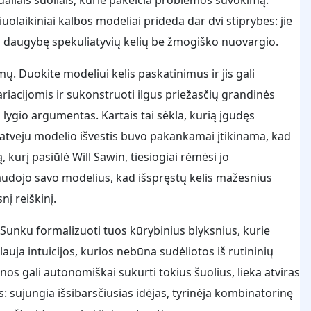
olaikiniai kalbos modeliai prideda dar dvi stiprybes: jie
ti daugybę spekuliatyvių kelių be žmogiško nuovargio.
mų. Duokite modeliui kelis paskatinimus ir jis gali
iacijomis ir sukonstruoti ilgus priežasčių grandinės
ygio argumentas. Kartais tai sėkla, kurią įgudęs
o atveju modelio išvestis buvo pakankamai įtikinama, kad
 kurį pasiūlė Will Sawin, tiesiogiai rėmėsi jo
dojo savo modelius, kad išspręstų kelis mažesnius
į reiškinį.
s? Sunku formalizuoti tuos kūrybinius blyksnius, kurie
auja intuicijos, kurios nebūna sudėliotos iš rutininių
os gali autonomiškai sukurti tokius šuolius, lieka atviras
: sujungia išsibarsčiusias idėjas, tyrinėja kombinatorinę