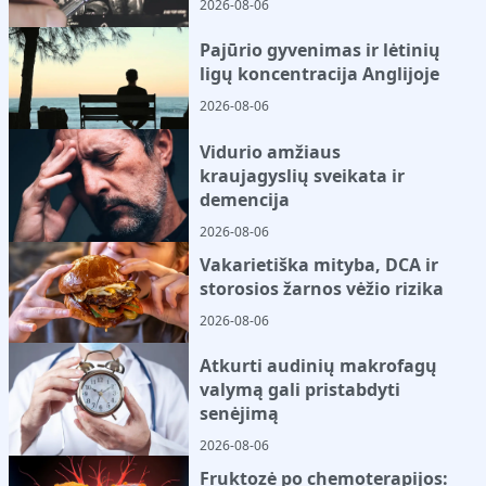
2026-08-06
Pajūrio gyvenimas ir lėtinių
ligų koncentracija Anglijoje
2026-08-06
Vidurio amžiaus
kraujagyslių sveikata ir
demencija
2026-08-06
Vakarietiška mityba, DCA ir
storosios žarnos vėžio rizika
2026-08-06
Atkurti audinių makrofagų
valymą gali pristabdyti
senėjimą
2026-08-06
Fruktozė po chemoterapijos: