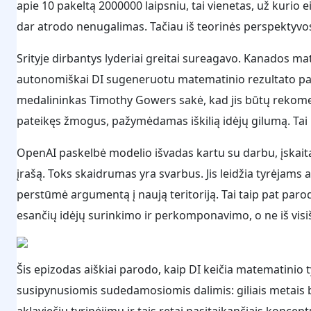
apie 10 pakeltą 2000000 laipsniu, tai vienetas, už kurio e
dar atrodo nenugalimas. Tačiau iš teorinės perspektyvo
Srityje dirbantys lyderiai greitai sureagavo. Kanados ma
autonomiškai DI sugeneruotu matematinio rezultato pavyz
medalininkas Timothy Gowers sakė, kad jis būtų rekome
pateikęs žmogus, pažymėdamas iškilią idėjų gilumą. Tai 
OpenAI paskelbė modelio išvadas kartu su darbu, įskai
įrašą. Toks skaidrumas yra svarbus. Jis leidžia tyrėjams a
perstūmė argumentą į naują teritoriją. Tai taip pat parodo
esančių idėjų surinkimo ir perkomponavimo, o ne iš visi
Šis epizodas aiškiai parodo, kaip DI keičia matematinio t
susipynusiomis sudedamosiomis dalimis: giliais metais 
aklaviečių tyrinėjimu ir tais retai pasitaikančiais koncep