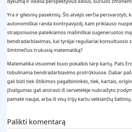
dykumą ir iškelia perspektyvius kelius, kuriuos žmonėms 
Yra ir gilesnių pasekmių. Šis atvejis verčia persvarstyti
autonomiškai randa kontrpavyzdį, kam priklauso nuopeln
straipsniuose pateikiamos mašiniškai sugeneruotos mą
bendradarbiavimas, kai tyrėjai reguliariai konsultuosis 
šimtmečius trukusią matematiką?
Matematika visuomet buvo pokalbis tarp kartų. Pats Erdo
tobulinama bendradarbiavimo protrūkiuose. Dabar pašnek
gali būti tiek ištikimos pagalbininkės, tiek, kartais, ori
įžvalgumas gali atsirasti iš servetėlėje nubraižyto įrod
pamatė naujai, arba iš visų trijų kartu veikiančių šaltinių.
Palikti komentarą