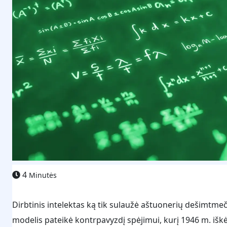
4
Minutės
Dirbtinis intelektas ką tik sulaužė aštuonerių dešimtmeč
modelis pateikė kontrpavyzdį spėjimui, kurį 1946 m. iškė