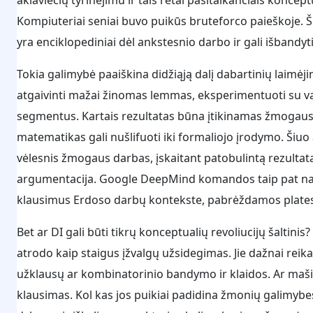
Kompiuteriai seniai buvo puikūs bruteforco paieškoje. Šiu
yra enciklopediniai dėl ankstesnio darbo ir gali išbandy
Tokia galimybė paaiškina didžiąją dalį dabartinių laimėji
atgaivinti mažai žinomas lemmas, eksperimentuoti su var
segmentus. Kartais rezultatas būna įtikinamas žmogaus l
matematikas gali nušlifuoti iki formaliojo įrodymo. Šiu
vėlesnis žmogaus darbas, įskaitant patobulintą rezultatą,
argumentacija. Google DeepMind komandos taip pat nau
klausimus Erdoso darbų kontekste, pabrėždamos platesn
Bet ar DI gali būti tikrų konceptualių revoliucijų šaltini
atrodo kaip staigus įžvalgų užsidegimas. Jie dažnai reikal
užklausų ar kombinatorinio bandymo ir klaidos. Ar mašin
klausimas. Kol kas jos puikiai padidina žmonių galimybes