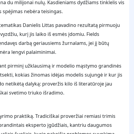
ina du milijonai nulų. Kasdieniams dydžiams tinklelis vis
s spėjimas nebėra teisingas.
tematikas Danielis Littas pavadino rezultatą pirmuoju
džiu, kurį jis laiko iš esmės įdomiu. Fields
ndavęs darbą geriausiems žurnalams, jei jį būtų
nėra lengvi palaiminimai.
tant pirminį užklausimą ir modelio mąstymo grandinės
tsekti, kokias žinomas idėjas modelis sujungė ir kur jis
 netikėtą dalyką: proveržis kilo iš literatūroje jau
škai svetimo triuko išradimo.
yrimo praktiką. Tradiciškai proveržiai remiasi trimis
brandintais eksperto įgūdžiais, kantriu daugumos
tualiais šuoliais, kurie pakeičia problemos suvokimą.