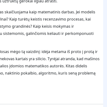
užtruktų gerokai ilgiau atrasti.
, kas skaičiuojama kaip matematinis darbas. Jei modelis
ai? Kaip turėtų keistis recenzavimo procesas, kai
stymo grandinės? Kaip keisis mokymas ir
su sistemomis, galinčiomis keliauti ir perkomponuoti
sas mėgo tą vaizdinį: idėja metama iš proto į protą ir
ovas kartais yra silicio. Tyrėjai atranda, kad mašinos
ginalios įdomios matematikos autorės. Kitas didelis
ymo, naktinio pokalbio, algoritmo, kuris seną problemą