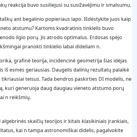
nkų reakcija buvo susiliejusi su susižavėjimu ir smalsumu.
aškų ant begalinio popieriaus lapo. Išdėstykite juos kaip
vieneto atstumu? Kartoms kvadratinis tinklelis buvo
vienodo ilgio porų. Jis atrodo optimalus. Erdosas spėjo
kšmingai pranokti tinklelio labai dideliam n.
ka, grafinė teorija, incidencinė geometrija šias idėjas
s iš esmės geriausias. Daugelis dalinių rezultatų palaikė
 tikriausiai teisus. Tada bendros paskirties DI modelis, ne
ją, kuri generuoja daug daugiau vieneto atstumo porų
ai n reikšmių.
ebrinės skaičių teorijos ir kitais klasikiniais įrankiais,
tatus, kai n tampa astronomiškai didelis, pagalvokite