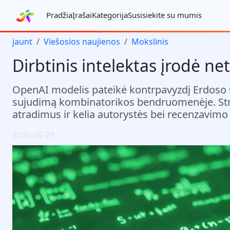
Pradžia
Įrašai
Kategorija
Susisiekite su mumis
jaunt
Viešosios naujienos
Mokslinis
Dirbtinis intelektas įrodė n
OpenAI modelis pateikė kontrpavyzdį Erdoso 
sujudimą kombinatorikos bendruomenėje. Stra
atradimus ir kelia autorystės bei recenzavimo
2026-05-29
.