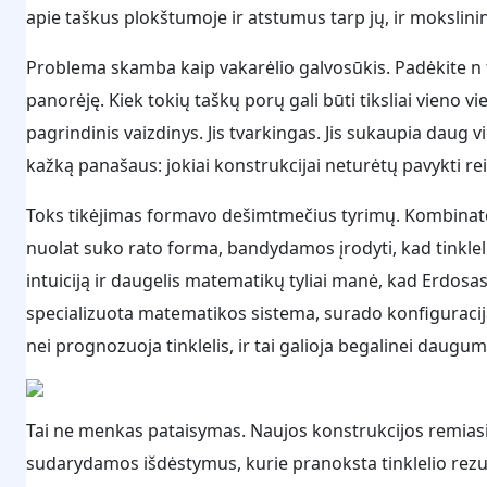
apie taškus plokštumoje ir atstumus tarp jų, ir mokslini
Problema skamba kaip vakarėlio galvosūkis. Padėkite n t
panorėję. Kiek tokių taškų porų gali būti tiksliai vieno 
pagrindinis vaizdinys. Jis tvarkingas. Jis sukaupia daug 
kažką panašaus: jokiai konstrukcijai neturėtų pavykti rei
Toks tikėjimas formavo dešimtmečius tyrimų. Kombinatori
nuolat suko rato forma, bandydamos įrodyti, kad tinkleli
intuiciją ir daugelis matematikų tyliai manė, kad Erdosas
specializuota matematikos sistema, surado konfiguraci
nei prognozuoja tinklelis, ir tai galioja begalinei daugum
Tai ne menkas pataisymas. Naujos konstrukcijos remiasi alg
sudarydamos išdėstymus, kurie pranoksta tinklelio rezul