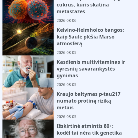
cukrus, kuris skatina
metastazes
2026-08-06
Kelvino-Helmholco bangos:
kaip Saulė plėšia Marso
atmosferą
2026-08-05
Kasdienis multivitaminas ir
vyresnių savarankystės
gynimas
2026-08-05
Kraujo baltymas p-tau217
numato protinę riziką
metais
2026-08-05
Išskirtinė atmintis 80+:
kodėl tai nėra tik genetika