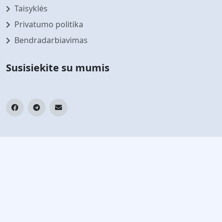
Taisyklės
Privatumo politika
Bendradarbiavimas
Susisiekite su mumis
Prenumeruokite mūsų naujienlaiškį
Sekite naujausias naujienas ir pasiūlymus
Prenumeruoti