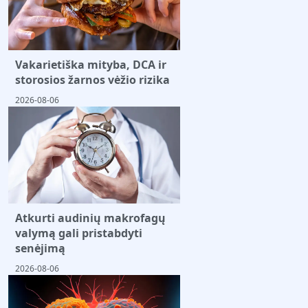
Vakarietiška mityba, DCA ir
storosios žarnos vėžio rizika
2026-08-06
Atkurti audinių makrofagų
valymą gali pristabdyti
senėjimą
2026-08-06