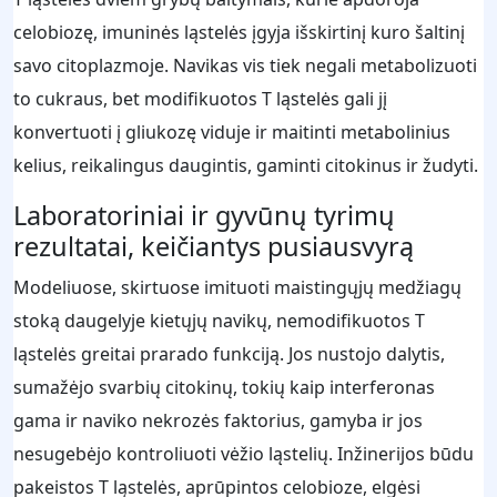
celobiozę, imuninės ląstelės įgyja išskirtinį kuro šaltinį
savo citoplazmoje. Navikas vis tiek negali metabolizuoti
to cukraus, bet modifikuotos T ląstelės gali jį
konvertuoti į gliukozę viduje ir maitinti metabolinius
kelius, reikalingus daugintis, gaminti citokinus ir žudyti.
Laboratoriniai ir gyvūnų tyrimų
rezultatai, keičiantys pusiausvyrą
Modeliuose, skirtuose imituoti maistingųjų medžiagų
stoką daugelyje kietųjų navikų, nemodifikuotos T
ląstelės greitai prarado funkciją. Jos nustojo dalytis,
sumažėjo svarbių citokinų, tokių kaip interferonas
gama ir naviko nekrozės faktorius, gamyba ir jos
nesugebėjo kontroliuoti vėžio ląstelių. Inžinerijos būdu
pakeistos T ląstelės, aprūpintos celobioze, elgėsi