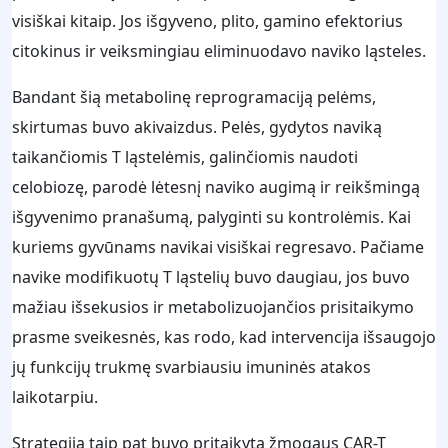
visiškai kitaip. Jos išgyveno, plito, gamino efektorius
citokinus ir veiksmingiau eliminuodavo naviko ląsteles.
Bandant šią metabolinę reprogramaciją pelėms,
skirtumas buvo akivaizdus. Pelės, gydytos naviką
taikančiomis T ląstelėmis, galinčiomis naudoti
celobiozę, parodė lėtesnį naviko augimą ir reikšmingą
išgyvenimo pranašumą, palyginti su kontrolėmis. Kai
kuriems gyvūnams navikai visiškai regresavo. Pačiame
navike modifikuotų T ląstelių buvo daugiau, jos buvo
mažiau išsekusios ir metabolizuojančios prisitaikymo
prasme sveikesnės, kas rodo, kad intervencija išsaugojo
jų funkcijų trukmę svarbiausiu imuninės atakos
laikotarpiu.
Strategija taip pat buvo pritaikyta žmogaus CAR-T