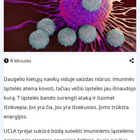
4
Minutės
Daugelio kietųjų navikų viduje vaizdas niūrus: imuninės
ląstelės ateina kovoti, tačiau vėžio ląstelės jau išnaudojo
kurą. T ląstelės bando surengti ataką ir tuomet
išsikvepia. Jos yra čia. Jos yra išsekusios. Joms trūksta
energijos.
UCLA tyrėjai sukūrė būdą suteikti imuninėms ląstelėms