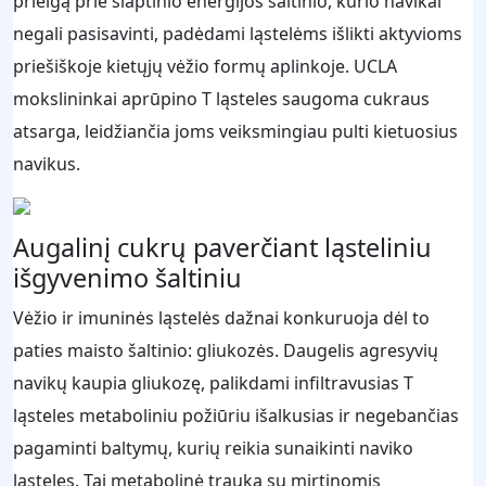
prieigą prie slaptinio energijos šaltinio, kurio navikai
negali pasisavinti, padėdami ląstelėms išlikti aktyvioms
priešiškoje kietųjų vėžio formų aplinkoje. UCLA
mokslininkai aprūpino T ląsteles saugoma cukraus
atsarga, leidžiančia joms veiksmingiau pulti kietuosius
navikus.
Augalinį cukrų paverčiant ląsteliniu
išgyvenimo šaltiniu
Vėžio ir imuninės ląstelės dažnai konkuruoja dėl to
paties maisto šaltinio: gliukozės. Daugelis agresyvių
navikų kaupia gliukozę, palikdami infiltravusias T
ląsteles metaboliniu požiūriu išalkusias ir negebančias
pagaminti baltymų, kurių reikia sunaikinti naviko
ląsteles. Tai metabolinė trauka su mirtinomis