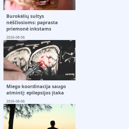
Burokėlių sultys
nėščiosioms: paprasta
priemonė inkstams
2026-08-06
Miego koordinacija saugo
atmintį: epilepsijos įtaka
2026-08-06