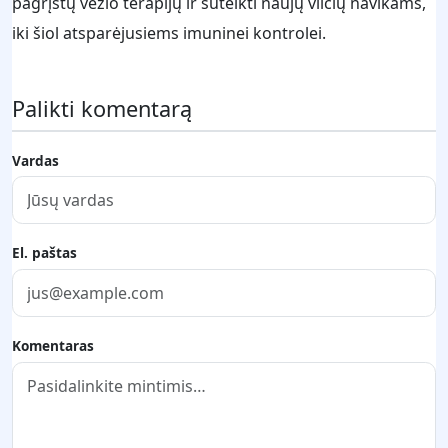
pagrįstų vėžio terapijų ir suteikti naujų vilčių navikams,
iki šiol atsparėjusiems imuninei kontrolei.
Palikti komentarą
Vardas
El. paštas
Komentaras