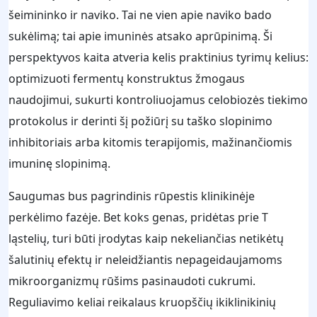
šeimininko ir naviko. Tai ne vien apie naviko bado
sukėlimą; tai apie imuninės atsako aprūpinimą. Ši
perspektyvos kaita atveria kelis praktinius tyrimų kelius:
optimizuoti fermentų konstruktus žmogaus
naudojimui, sukurti kontroliuojamus celobiozės tiekimo
protokolus ir derinti šį požiūrį su taško slopinimo
inhibitoriais arba kitomis terapijomis, mažinančiomis
imuninę slopinimą.
Saugumas bus pagrindinis rūpestis klinikinėje
perkėlimo fazėje. Bet koks genas, pridėtas prie T
ląstelių, turi būti įrodytas kaip nekeliančias netikėtų
šalutinių efektų ir neleidžiantis nepageidaujamoms
mikroorganizmų rūšims pasinaudoti cukrumi.
Reguliavimo keliai reikalaus kruopščių ikiklinikinių