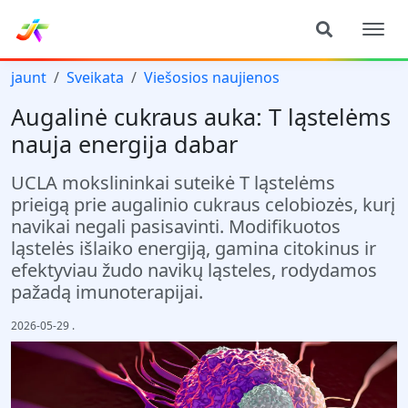
jaunt
Sveikata
Viešosios naujienos
Augalinė cukraus auka: T ląstelėms
nauja energija dabar
UCLA mokslininkai suteikė T ląstelėms
prieigą prie augalinio cukraus celobiozės, kurį
navikai negali pasisavinti. Modifikuotos
ląstelės išlaiko energiją, gamina citokinus ir
efektyviau žudo navikų ląsteles, rodydamos
pažadą imunoterapijai.
2026-05-29
.