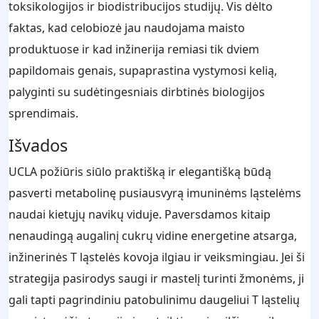
toksikologijos ir biodistribucijos studijų. Vis dėlto
faktas, kad celobiozė jau naudojama maisto
produktuose ir kad inžinerija remiasi tik dviem
papildomais genais, supaprastina vystymosi kelią,
palyginti su sudėtingesniais dirbtinės biologijos
sprendimais.
Išvados
UCLA požiūris siūlo praktišką ir elegantišką būdą
pasverti metabolinę pusiausvyrą imuninėms ląstelėms
naudai kietųjų navikų viduje. Paversdamos kitaip
nenaudingą augalinį cukrų vidine energetine atsarga,
inžinerinės T ląstelės kovoja ilgiau ir veiksmingiau. Jei ši
strategija pasirodys saugi ir mastelį turinti žmonėms, ji
gali tapti pagrindiniu patobulinimu daugeliui T ląstelių