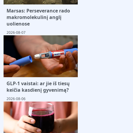
Marsas: Perseverance rado
makromolekulinį anglį
uolienose
2026-08-07
GLP-1 vaistai: ar jie iš tiesų
keičia kasdienį gyvenimą?
2026-08-06