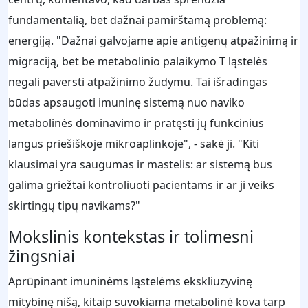
fundamentalią, bet dažnai pamirštamą problemą:
energiją. "Dažnai galvojame apie antigenų atpažinimą ir
migraciją, bet be metabolinio palaikymo T ląstelės
negali paversti atpažinimo žudymu. Tai išradingas
būdas apsaugoti imuninę sistemą nuo naviko
metabolinės dominavimo ir pratęsti jų funkcinius
langus priešiškoje mikroaplinkoje", - sakė ji. "Kiti
klausimai yra saugumas ir mastelis: ar sistemą bus
galima griežtai kontroliuoti pacientams ir ar ji veiks
skirtingų tipų navikams?"
Mokslinis kontekstas ir tolimesni
žingsniai
Aprūpinant imuninėms ląstelėms ekskliuzyvinę
mitybinę nišą, kitaip suvokiama metabolinė kova tarp