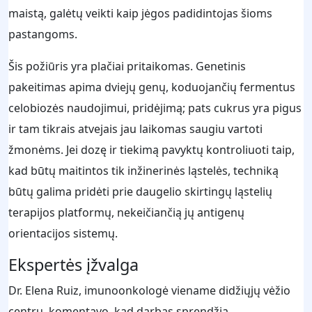
maistą, galėtų veikti kaip jėgos padidintojas šioms
pastangoms.
Šis požiūris yra plačiai pritaikomas. Genetinis
pakeitimas apima dviejų genų, koduojančių fermentus
celobiozės naudojimui, pridėjimą; pats cukrus yra pigus
ir tam tikrais atvejais jau laikomas saugiu vartoti
žmonėms. Jei dozę ir tiekimą pavyktų kontroliuoti taip,
kad būtų maitintos tik inžinerinės ląstelės, techniką
būtų galima pridėti prie daugelio skirtingų ląstelių
terapijos platformų, nekeičiančią jų antigenų
orientacijos sistemų.
Ekspertės įžvalga
Dr. Elena Ruiz, imunoonkologė viename didžiųjų vėžio
centrų, komentavo, kad darbas sprendžia