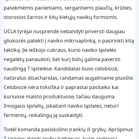
pasekmėmis pacientams, sergantiems plaučių, krūties,
storosios žarnos ir kitų kietųjų navikų formomis.
UCLA tyrėjai nusprendė nebandyti priversti daugiau
gliukozės patekti į naviko mikroaplinką, o pasirinkti kitą
taktiką. Jie ieškojo cukraus, kurio naviko ląstelės
negalėtų panaudoti, bet kurį būtų galima paversti
naudingą T ląstelėse. Kandidatas buvo celobiozė,
natūralus disacharidas, randamas augaliniame pluošte.
Celobiozė nėra toksiška ir paprastai pasitaiko kai
kuriuose maisto produktuose, tačiau dauguma
žmogaus ląstelių, įskaitant naviko ląsteles, neturi
fermentų, reikalingų ją suskaidyti.
Todėl komanda pasiskolino įrankių iš grybų. Aprūpinus
T ląsteles dviem grybų baltymais, kurie apdoroja