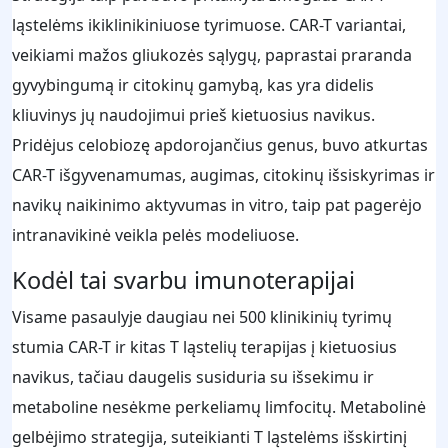
ląstelėms ikiklinikiniuose tyrimuose. CAR-T variantai,
veikiami mažos gliukozės sąlygų, paprastai praranda
gyvybingumą ir citokinų gamybą, kas yra didelis
kliuvinys jų naudojimui prieš kietuosius navikus.
Pridėjus celobiozę apdorojančius genus, buvo atkurtas
CAR-T išgyvenamumas, augimas, citokinų išsiskyrimas ir
navikų naikinimo aktyvumas in vitro, taip pat pagerėjo
intranavikinė veikla pelės modeliuose.
Kodėl tai svarbu imunoterapijai
Visame pasaulyje daugiau nei 500 klinikinių tyrimų
stumia CAR-T ir kitas T ląstelių terapijas į kietuosius
navikus, tačiau daugelis susiduria su išsekimu ir
metaboline nesėkme perkeliamų limfocitų. Metabolinė
gelbėjimo strategija, suteikianti T ląstelėms išskirtinį