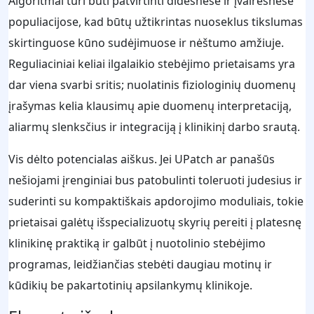
Algoritmai turi būti patvirtinti didesnėse ir įvairesnėse
populiacijose, kad būtų užtikrintas nuoseklus tikslumas
skirtinguose kūno sudėjimuose ir nėštumo amžiuje.
Reguliaciniai keliai ilgalaikio stebėjimo prietaisams yra
dar viena svarbi sritis; nuolatinis fiziologinių duomenų
įrašymas kelia klausimų apie duomenų interpretaciją,
aliarmų slenksčius ir integraciją į klinikinį darbo srautą.
Vis dėlto potencialas aiškus. Jei UPatch ar panašūs
nešiojami įrenginiai bus patobulinti toleruoti judesius ir
suderinti su kompaktiškais apdorojimo moduliais, tokie
prietaisai galėtų išspecializuotų skyrių pereiti į platesnę
klinikinę praktiką ir galbūt į nuotolinio stebėjimo
programas, leidžiančias stebėti daugiau motinų ir
kūdikių be pakartotinių apsilankymų klinikoje.