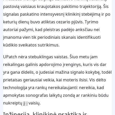
pastovią vaisiaus kraujotakos pakitimo trajektoriją. Šis
signalas paskatino intensyvesnį klinikinį stebėjimą ir po
keturių dienų buvo atliktas cezario pjūvis. Tyrimo
autoriai pažymi, kad pleistras padėjo anksčiau nei
įmanoma vien tik periodiniais skanais identifikuoti
kūdikio sveikatos sutrikimus.
UPatch nėra stebuklingas vaistas. Šiuo metu jam
reikalingas galinis apdorojimo įrenginys, kuris vis dar
yra gana didelis, o judesiai mažina signalo kokybę, todėl
prietaisas geriausiai veikia, kai moteris ilsisi. Vis dėlto
technologija yra rankų nereikalaujanti: nereikia, kad
apmokytas sonografas laikytų zondą ar rankiniu būdu
nukreiptų jį į vaisių.
Inžinerija, klinikinė praktika ir