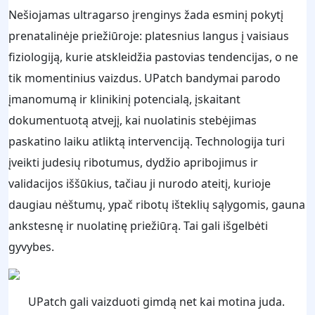
Nešiojamas ultragarso įrenginys žada esminį pokytį
prenatalinėje priežiūroje: platesnius langus į vaisiaus
fiziologiją, kurie atskleidžia pastovias tendencijas, o ne
tik momentinius vaizdus. UPatch bandymai parodo
įmanomumą ir klinikinį potencialą, įskaitant
dokumentuotą atvejį, kai nuolatinis stebėjimas
paskatino laiku atliktą intervenciją. Technologija turi
įveikti judesių ribotumus, dydžio apribojimus ir
validacijos iššūkius, tačiau ji nurodo ateitį, kurioje
daugiau nėštumų, ypač ribotų išteklių sąlygomis, gauna
ankstesnę ir nuolatinę priežiūrą. Tai gali išgelbėti
gyvybes.
UPatch gali vaizduoti gimdą net kai motina juda.