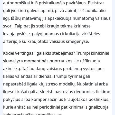
autonomiškai ir iš prisitaikančio paviršiaus. Pleistras
gali įvertinti galvos apimtį, pilvo apimtį ir šlaunikaulio
ilgį. Iš šių matavimų jis apskaičiuoja numatomą vaisiaus
svorį. Taip pat jis stebi kraujo tėkmę kritinėse
kraujagyslėse, palygindamas cirkuliaciją virkštelės
arterijoje su kraujotaka vaisiaus smegenyse.
Kodėl vertingas ilgalaikis stebėjimas? Trumpi klinikiniai
skanai yra momentinės nuotraukos. Jie užfiksuoja
akimirką. Tačiau daug vaisiaus problemų vystosi per
kelias valandas ar dienas. Trumpi tyrimai gali
nepastebėti ilgalaikių streso modelių. Nuolatiniai arba
ilgesni įrašai gali atskleisti pastovius deguonies tiekimo
pokyčius arba kompensacinius kraujotakos poslinkius,
kurie anksčiau nei periodiniai patikrinimai signalizuoja
apie gresiančias komplikacijas.