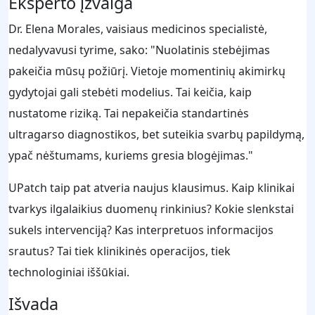
Eksperto įžvalga
Dr. Elena Morales, vaisiaus medicinos specialistė,
nedalyvavusi tyrime, sako: "Nuolatinis stebėjimas
pakeičia mūsų požiūrį. Vietoje momentinių akimirkų
gydytojai gali stebėti modelius. Tai keičia, kaip
nustatome riziką. Tai nepakeičia standartinės
ultragarso diagnostikos, bet suteikia svarbų papildymą,
ypač nėštumams, kuriems gresia blogėjimas."
UPatch taip pat atveria naujus klausimus. Kaip klinikai
tvarkys ilgalaikius duomenų rinkinius? Kokie slenkstai
sukels intervenciją? Kas interpretuos informacijos
srautus? Tai tiek klinikinės operacijos, tiek
technologiniai iššūkiai.
Išvada