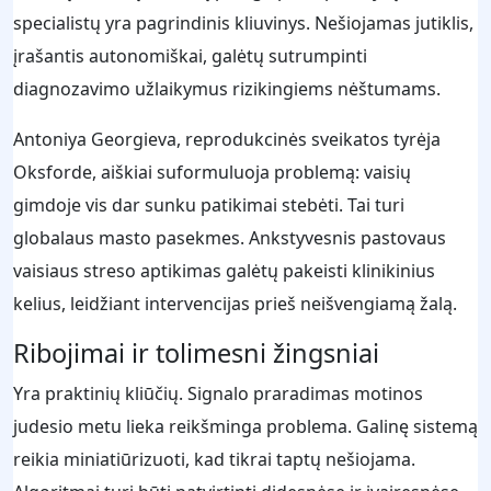
specialistų yra pagrindinis kliuvinys. Nešiojamas jutiklis,
įrašantis autonomiškai, galėtų sutrumpinti
diagnozavimo užlaikymus rizikingiems nėštumams.
Antoniya Georgieva, reprodukcinės sveikatos tyrėja
Oksforde, aiškiai suformuluoja problemą: vaisių
gimdoje vis dar sunku patikimai stebėti. Tai turi
globalaus masto pasekmes. Ankstyvesnis pastovaus
vaisiaus streso aptikimas galėtų pakeisti klinikinius
kelius, leidžiant intervencijas prieš neišvengiamą žalą.
Ribojimai ir tolimesni žingsniai
Yra praktinių kliūčių. Signalo praradimas motinos
judesio metu lieka reikšminga problema. Galinę sistemą
reikia miniatiūrizuoti, kad tikrai taptų nešiojama.