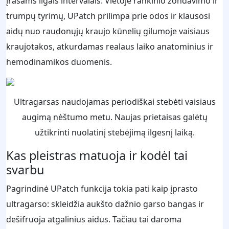
įrašams ilgais intervalais. Vietoje rankinio zondavimo ir
trumpų tyrimų, UPatch prilimpa prie odos ir klausosi
aidų nuo raudonųjų kraujo kūnelių gilumoje vaisiaus
kraujotakos, atkurdamas realaus laiko anatominius ir
hemodinamikos duomenis.
Ultragarsas naudojamas periodiškai stebėti vaisiaus
augimą nėštumo metu. Naujas prietaisas galėtų
užtikrinti nuolatinį stebėjimą ilgesnį laiką.
Kas pleistras matuoja ir kodėl tai
svarbu
Pagrindinė UPatch funkcija tokia pati kaip įprasto
ultragarso: skleidžia aukšto dažnio garso bangas ir
dešifruoja atgalinius aidus. Tačiau tai daroma