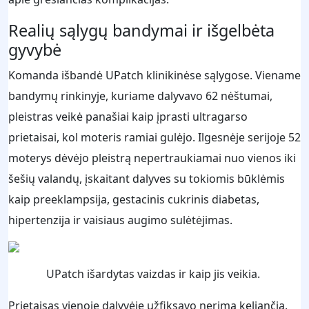
Realių sąlygų bandymai ir išgelbėta
gyvybė
Komanda išbandė UPatch klinikinėse sąlygose. Viename
bandymų rinkinyje, kuriame dalyvavo 62 nėštumai,
pleistras veikė panašiai kaip įprasti ultragarso
prietaisai, kol moteris ramiai gulėjo. Ilgesnėje serijoje 52
moterys dėvėjo pleistrą nepertraukiamai nuo vienos iki
šešių valandų, įskaitant dalyves su tokiomis būklėmis
kaip preeklampsija, gestacinis cukrinis diabetas,
hipertenzija ir vaisiaus augimo sulėtėjimas.
UPatch išardytas vaizdas ir kaip jis veikia.
Prietaisas vienoje dalyvėje užfiksavo nerimą keliančią,