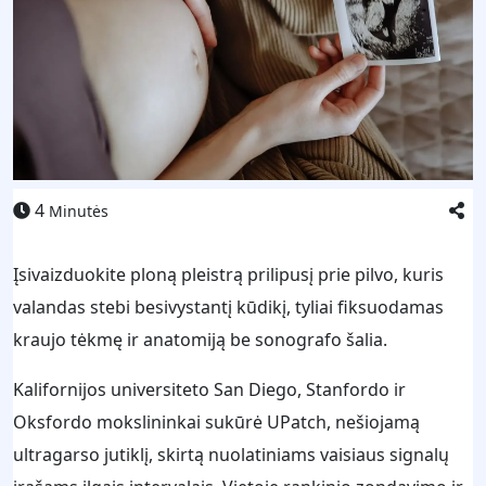
4
Minutės
Įsivaizduokite ploną pleistrą prilipusį prie pilvo, kuris
valandas stebi besivystantį kūdikį, tyliai fiksuodamas
kraujo tėkmę ir anatomiją be sonografo šalia.
Kalifornijos universiteto San Diego, Stanfordo ir
Oksfordo mokslininkai sukūrė UPatch, nešiojamą
ultragarso jutiklį, skirtą nuolatiniams vaisiaus signalų