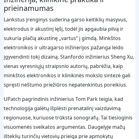
prieinamumas
Lankstus įrenginys suderina garso keitiklių masyvus,
elektrodus ir akustinį lęšį, todėl jis apgaubia pilvą ir
sukuria plačią akustinę „vartus“ į gimdą. Minkštos
elektronikos ir ultragarso inžinerijos pažanga leido
įgyvendinti tokį dizainą. Stanfordo inžinierius Sheng Xu,
vienas vyresniųjų straipsnio autorių, pabrėžia, kaip
minkštos elektronikos ir klinikinės mokslo sintezė gali
spręsti nėštumo priežiūros nepatenkintus poreikius.
UPatch pagrindinis inžinierius Tom Park teigia, kad
technologija galėtų išplėsti prenatalinį vaizdavimą
regionuose, kuriuose trūksta sonografų. Tai tiesioginis
visuomenės sveikatos argumentas. Daugelyje mažų
išteklių turinčių vietovių prieiga prie apmokytų