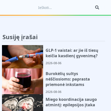
Susiję įrašai
GLP-1 vaistai: ar jie iš tiesų
keičia kasdienį gyvenimą?
2026-08-06
Burokėlių sultys
nėščiosioms: paprasta
priemonė inkstams
2026-08-06
Miego koordinacija saugo
atmintį: epilepsijos įtaka