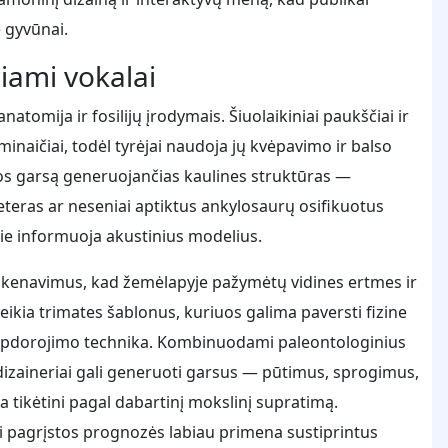
 gyvūnai.
riami vokalai
tomija ir fosilijų įrodymais. Šiuolaikiniai paukščiai ir
inaičiai, todėl tyrėjai naudoja jų kvėpavimo ir balso
ios garsą generuojančias kaulines struktūras —
teras ar neseniai aptiktus ankylosaurų osifikuotus
ie informuoja akustinius modelius.
skenavimus, kad žemėlapyje pažymėtų vidines ertmes ir
eikia trimates šablonus, kuriuos galima paversti fizine
 apdorojimo technika. Kombinuodami paleontologinius
dizaineriai gali generuoti garsus — pūtimus, sprogimus,
 tikėtini pagal dabartinį mokslinį supratimą.
iai pagrįstos prognozės labiau primena sustiprintus