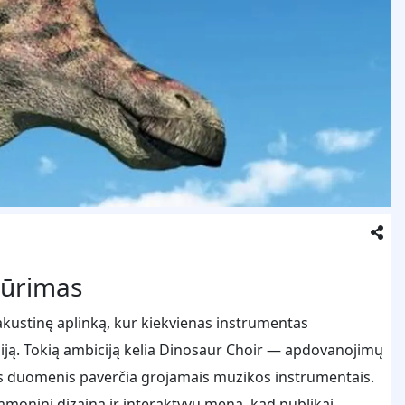
kūrimas
 akustinę aplinką, kur kiekvienas instrumentas
ją. Tokią ambiciją kelia Dinosaur Choir — apdovanojimų
ius duomenis paverčia grojamais muzikos instrumentais.
amoninį dizainą ir interaktyvų meną, kad publikai