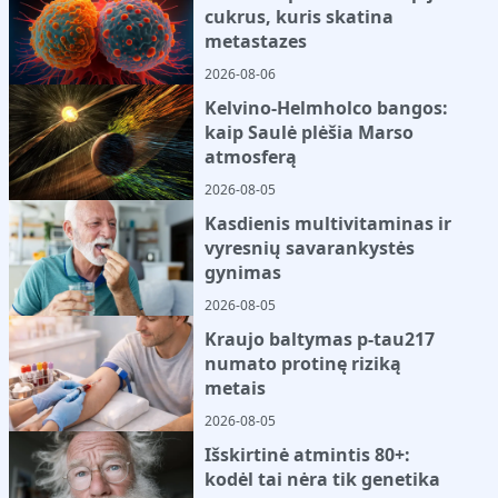
cukrus, kuris skatina
metastazes
2026-08-06
Kelvino-Helmholco bangos:
kaip Saulė plėšia Marso
atmosferą
2026-08-05
Kasdienis multivitaminas ir
vyresnių savarankystės
gynimas
2026-08-05
Kraujo baltymas p-tau217
numato protinę riziką
metais
2026-08-05
Išskirtinė atmintis 80+:
kodėl tai nėra tik genetika