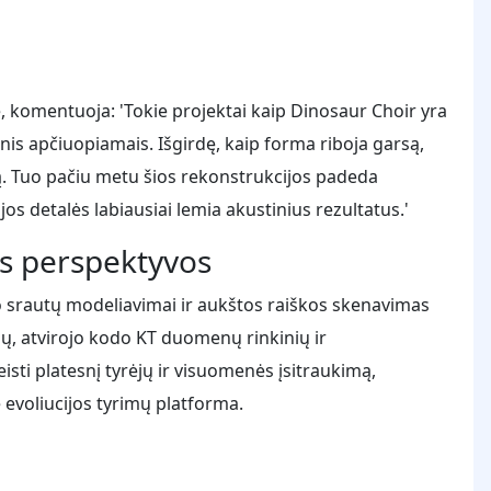
 komentuoja: 'Tokie projektai kaip Dinosaur Choir yra
nis apčiuopiamais. Išgirdę, kaip forma riboja garsą,
ą. Tuo pačiu metu šios rekonstrukcijos padeda
os detalės labiausiai lemia akustinius rezultatus.'
ies perspektyvos
ro srautų modeliavimai ir aukštos raiškos skenavimas
ų, atvirojo kodo KT duomenų rinkinių ir
sti platesnį tyrėjų ir visuomenės įsitraukimą,
voliucijos tyrimų platforma.