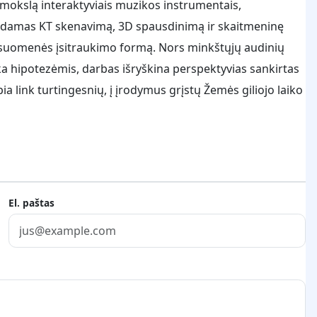
 mokslą interaktyviais muzikos instrumentais,
ruodamas KT skenavimą, 3D spausdinimą ir skaitmeninę
visuomenės įsitraukimo formą. Nors minkštųjų audinių
ka hipotezėmis, darbas išryškina perspektyvias sankirtas
ia link turtingesnių, į įrodymus grįstų Žemės giliojo laiko
El. paštas