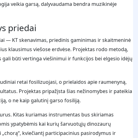
ologija veikia garsą, dalyvaudama bendra muzikinėje
ys priedai
iai — KT skenavimas, priedinis gaminimas ir skaitmeninė
inius klausimus viešose erdvėse. Projektas rodo metodą,
ali būti vertinga viešinimui ir funkcijos bei elgesio idėjų
udiniai retai fosilizuojasi, o prielaidos apie raumenyną,
ltatus. Projektas pripažįsta šias nežinomybes ir pateikia
ą, o ne kaip galutinį garso fosiliją.
urus. Kitas kuriamas instrumentas bus skiriamas
omis ypatybėmis kai kurių šarvuotųjų dinozaurų
 „chorą“, kviečiantį participacinius pasirodymus ir