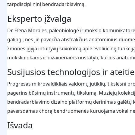
tarpdisciplininį bendradarbiavimą.
Eksperto įžvalga
Dr. Elena Morales, paleobiologė ir mokslo komunikatorė,
galingi, nes jie paverčia abstrakčius anatominius duome
žmonės įgyja intuityvų suvokimą apie evoliucinę funkcij
mokslininkams ir dizaineriams nustatyti, kurios anatomij
Susijusios technologijos ir ateit
Progresas mikrovaldikliais valdomų jutiklių, tikslesni o
pagerins būsimų instrumentų tikslumą. Muziejų kolekcij
bendradarbiavimo dizaino platformų derinimas galėtų lei
paversdamas chorą bendruomenės kuruojama vokaline e
Išvada