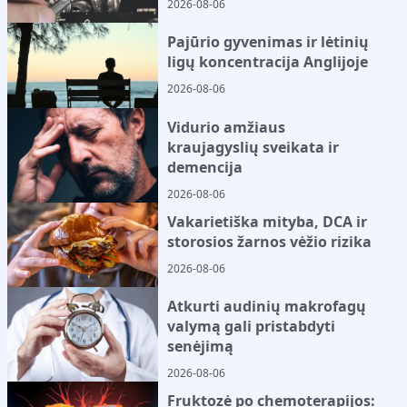
2026-08-06
Pajūrio gyvenimas ir lėtinių
ligų koncentracija Anglijoje
2026-08-06
Vidurio amžiaus
kraujagyslių sveikata ir
demencija
2026-08-06
Vakarietiška mityba, DCA ir
storosios žarnos vėžio rizika
2026-08-06
Atkurti audinių makrofagų
valymą gali pristabdyti
senėjimą
2026-08-06
Fruktozė po chemoterapijos: