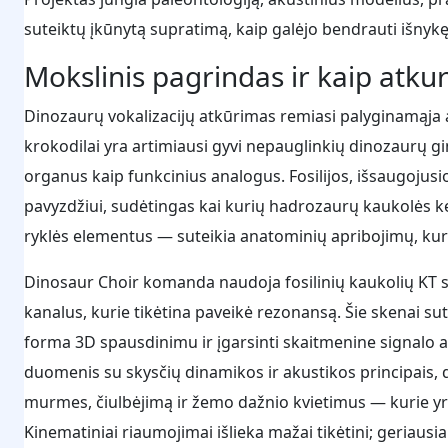
suteiktų įkūnytą supratimą, kaip galėjo bendrauti išnykę
Mokslinis pagrindas ir kaip atku
Dinozaurų vokalizacijų atkūrimas remiasi palyginamąja ana
krokodilai yra artimiausi gyvi nepauglinkių dinozaurų gim
organus kaip funkcinius analogus. Fosilijos, išsaugojus
pavyzdžiui, sudėtingas kai kurių hadrozaurų kaukolės ke
ryklės elementus — suteikia anatominių apribojimų, kur
Dinosaur Choir komanda naudoja fosilinių kaukolių KT 
kanalus, kurie tikėtina paveikė rezonansą. Šie skenai sut
forma 3D spausdinimu ir įgarsinti skaitmenine signalo
duomenis su skysčių dinamikos ir akustikos principais, 
murmes, čiulbėjimą ir žemo dažnio kvietimus — kurie yra
Kinematiniai riaumojimai išlieka mažai tikėtini; geriaus