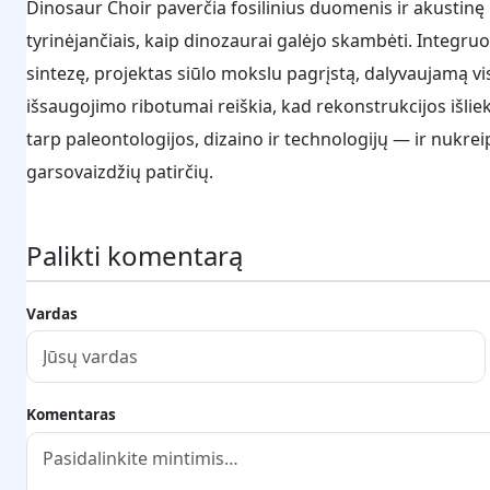
Dinosaur Choir paverčia fosilinius duomenis ir akustinę
tyrinėjančiais, kaip dinozaurai galėjo skambėti. Integ
sintezę, projektas siūlo mokslu pagrįstą, dalyvaujamą 
išsaugojimo ribotumai reiškia, kad rekonstrukcijos išlie
tarp paleontologijos, dizaino ir technologijų — ir nukreip
garsovaizdžių patirčių.
Palikti komentarą
Vardas
Komentaras