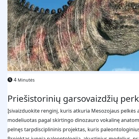
4
Minutės
Priešistorinių garsovaizdžių per
Įsivaizduokite renginį, kuris atkuria Mesozojaus pelkės
modeliuotas pagal skirtingo dinozauro vokalinę anatomi
pelnęs tarpdisciplininis projektas, kuris paleontologin
Projektas jungia paleontologiją, akustinius modelius, pr