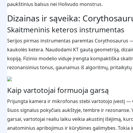
paukštinius balsus nei Holivudo monstrus.
Dizainas ir sąveika: Corythosau
Skaitmeninis keteros instrumentas
Serijos pirmas instrumentas paremtas Corythosaurus — v
kaukolės ketera. Naudodami KT gautą geometriją, dizain
kopiją. Fizinio modelio viduje įrengta kompaktiška skaitme
rezonansinius tonus, gaunamus iš algoritmų, pritaikytų
Kaip vartotojai formuoja garsą
Prijungta kamera ir mikrofonas stebi vartotojo įvestį — 
šiuos signalus pokyčiais aukštyje, tembre ir rezonanse. Vi
garsai, vartotojai realiu laiku veikia akustinį išėjimą, 
anatominius apribojimus ir kūrybines galimybes. Tokia in