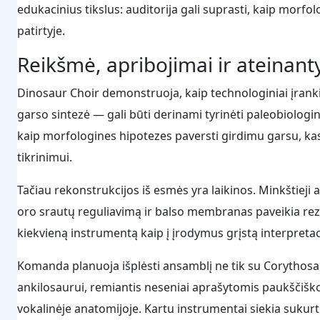
edukacinius tikslus: auditorija gali suprasti, kaip morf
patirtyje.
Reikšmė, apribojimai ir ateinant
Dinosaur Choir demonstruoja, kaip technologiniai įrank
garso sintezė — gali būti derinami tyrinėti paleobiolog
kaip morfologines hipotezes paversti girdimu garsu, kas g
tikrinimui.
Tačiau rekonstrukcijos iš esmės yra laikinos. Minkštieji a
oro srautų reguliavimą ir balso membranas paveikia rezu
kiekvieną instrumentą kaip į įrodymus grįstą interpretacij
Komanda planuoja išplėsti ansamblį ne tik su Corythosa
ankilosaurui, remiantis neseniai aprašytomis paukščišk
vokalinėje anatomijoje. Kartu instrumentai siekia sukurti