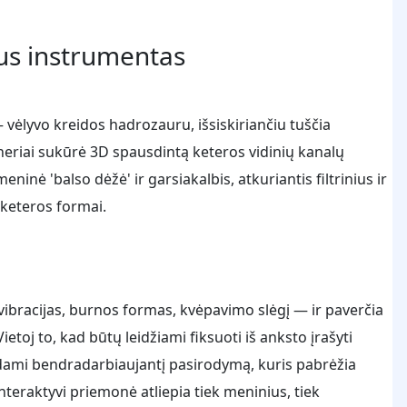
rus instrumentas
ėlyvo kreidos hadrozauru, išsiskiriančiu tuščia
eriai sukūrė 3D spausdintą keteros vidinių kanalų
ninė 'balso dėžė' ir garsiakalbis, atkuriantis filtrinius ir
 keteros formai.
vibracijas, burnos formas, kvėpavimo slėgį — ir paverčia
etoj to, kad būtų leidžiami fiksuoti iš anksto įrašyti
kurdami bendradarbiaujantį pasirodymą, kuris pabrėžia
teraktyvi priemonė atliepia tiek meninius, tiek