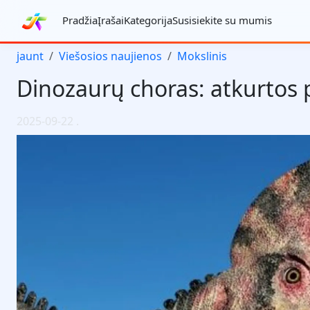
Pradžia
Įrašai
Kategorija
Susisiekite su mumis
jaunt
Viešosios naujienos
Mokslinis
Dinozaurų choras: atkurtos p
2025-09-22
.