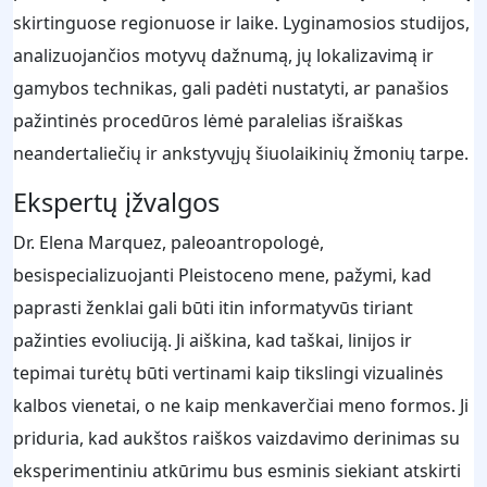
skirtinguose regionuose ir laike. Lyginamosios studijos,
analizuojančios motyvų dažnumą, jų lokalizavimą ir
gamybos technikas, gali padėti nustatyti, ar panašios
pažintinės procedūros lėmė paralelias išraiškas
neandertaliečių ir ankstyvųjų šiuolaikinių žmonių tarpe.
Ekspertų įžvalgos
Dr. Elena Marquez, paleoantropologė,
besispecializuojanti Pleistoceno mene, pažymi, kad
paprasti ženklai gali būti itin informatyvūs tiriant
pažinties evoliuciją. Ji aiškina, kad taškai, linijos ir
tepimai turėtų būti vertinami kaip tikslingi vizualinės
kalbos vienetai, o ne kaip menkaverčiai meno formos. Ji
priduria, kad aukštos raiškos vaizdavimo derinimas su
eksperimentiniu atkūrimu bus esminis siekiant atskirti