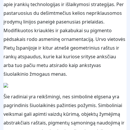
apie įrankių technologijas ir išlaikymosi strategijas. Per
pastaruosius du dešimtmečius kelios nepriklausomos
įrodymų linijos paneigė pasenusias prielaidas.
Modifikuotos kriauklės ir pakabukai su pigmento
pėdsakais rodo asmeninę ornamentaciją. Urvo vietovės
Pietų Ispanijoje ir kitur atnešė geometrinius raštus ir
rankų atspaudus, kurie kai kuriose srityse anksčiau
arba tuo pačiu metu atsirado kaip ankstyvas
šiuolaikinio žmogaus menas.
Šie radiniai yra reikšmingi, nes simbolinė elgsena yra
pagrindinis šiuolaikinės pažinties požymis. Simboliniai
veiksmai gali apimti vaizdų kūrimą, objektų žymėjimą
abstrakčiais raštais, pigmentų sąmoningą naudojimą ir