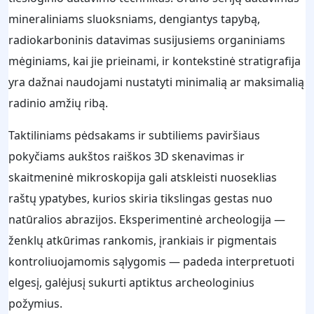
mineraliniams sluoksniams, dengiantys tapybą,
radiokarboninis datavimas susijusiems organiniams
mėginiams, kai jie prieinami, ir kontekstinė stratigrafija
yra dažnai naudojami nustatyti minimalią ar maksimalią
radinio amžių ribą.
Taktiliniams pėdsakams ir subtiliems paviršiaus
pokyčiams aukštos raiškos 3D skenavimas ir
skaitmeninė mikroskopija gali atskleisti nuoseklias
raštų ypatybes, kurios skiria tikslingas gestas nuo
natūralios abrazijos. Eksperimentinė archeologija —
ženklų atkūrimas rankomis, įrankiais ir pigmentais
kontroliuojamomis sąlygomis — padeda interpretuoti
elgesį, galėjusį sukurti aptiktus archeologinius
požymius.