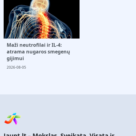
Maži neutrofilai ir IL-4:
atrama nugaros smegenų
gijimui
2026-08-05
Jaunt.lt – Mokslas, Sveikata, Visata ir