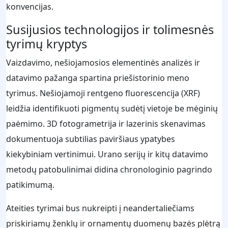
konvencijas.
Susijusios technologijos ir tolimesnės
tyrimų kryptys
Vaizdavimo, nešiojamosios elementinės analizės ir
datavimo pažanga spartina priešistorinio meno
tyrimus. Nešiojamoji rentgeno fluorescencija (XRF)
leidžia identifikuoti pigmentų sudėtį vietoje be mėginių
paėmimo. 3D fotogrametrija ir lazerinis skenavimas
dokumentuoja subtilias paviršiaus ypatybes
kiekybiniam vertinimui. Urano serijų ir kitų datavimo
metodų patobulinimai didina chronologinio pagrindo
patikimumą.
Ateities tyrimai bus nukreipti į neandertaliečiams
priskiriamų ženklų ir ornamentų duomenų bazės plėtrą