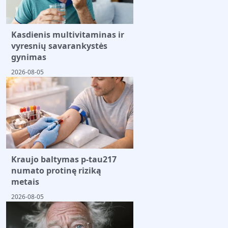
Kasdienis multivitaminas ir
vyresnių savarankystės
gynimas
2026-08-05
Kraujo baltymas p-tau217
numato protinę riziką
metais
2026-08-05