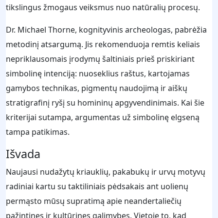
tikslingus žmogaus veiksmus nuo natūralių procesų.
Dr. Michael Thorne, kognityvinis archeologas, pabrėžia
metodinį atsargumą. Jis rekomenduoja remtis keliais
nepriklausomais įrodymų šaltiniais prieš priskiriant
simbolinę intenciją: nuoseklius raštus, kartojamas
gamybos technikas, pigmentų naudojimą ir aiškų
stratigrafinį ryšį su homininų apgyvendinimais. Kai šie
kriterijai sutampa, argumentas už simbolinę elgseną
tampa patikimas.
Išvada
Naujausi nudažytų kriauklių, pakabukų ir urvų motyvų
radiniai kartu su taktiliniais pėdsakais ant uolienų
permąsto mūsų supratimą apie neandertaliečių
pažintines ir kultūrines galimybes. Vietoje to, kad