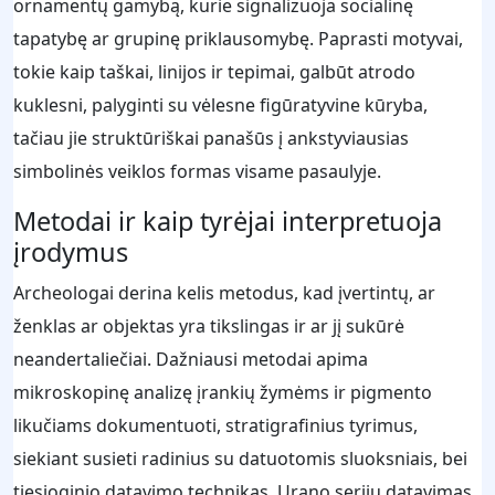
ornamentų gamybą, kurie signalizuoja socialinę
tapatybę ar grupinę priklausomybę. Paprasti motyvai,
tokie kaip taškai, linijos ir tepimai, galbūt atrodo
kuklesni, palyginti su vėlesne figūratyvine kūryba,
tačiau jie struktūriškai panašūs į ankstyviausias
simbolinės veiklos formas visame pasaulyje.
Metodai ir kaip tyrėjai interpretuoja
įrodymus
Archeologai derina kelis metodus, kad įvertintų, ar
ženklas ar objektas yra tikslingas ir ar jį sukūrė
neandertaliečiai. Dažniausi metodai apima
mikroskopinę analizę įrankių žymėms ir pigmento
likučiams dokumentuoti, stratigrafinius tyrimus,
siekiant susieti radinius su datuotomis sluoksniais, bei
tiesioginio datavimo technikas. Urano serijų datavimas