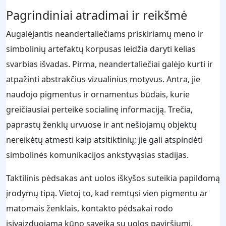
Pagrindiniai atradimai ir reikšmė
Augalėjantis neandertaliečiams priskiriamų meno ir
simbolinių artefaktų korpusas leidžia daryti kelias
svarbias išvadas. Pirma, neandertaliečiai galėjo kurti ir
atpažinti abstrakčius vizualinius motyvus. Antra, jie
naudojo pigmentus ir ornamentus būdais, kurie
greičiausiai perteikė socialinę informaciją. Trečia,
paprastų ženklų urvuose ir ant nešiojamų objektų
nereikėtų atmesti kaip atsitiktinių; jie gali atspindėti
simbolinės komunikacijos ankstyvąsias stadijas.
Taktilinis pėdsakas ant uolos iškyšos suteikia papildomą
įrodymų tipą. Vietoj to, kad remtųsi vien pigmentu ar
matomais ženklais, kontakto pėdsakai rodo
įsivaizduojamą kūno sąveiką su uolos paviršiumi.