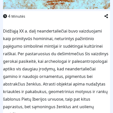
4
Minutės
Didžiąją XX a. dalį neandertaliečiai buvo vaizduojami
kaip primityvūs homininai, neturintys pažintinio
pajėgumo simbolinei mintijai ir sudėtingai kultūrinei
raiškai. Per pastaruosius du dešimtmečius šis vaizdinys
gerokai pasikeitė, kai archeologai ir paleoantropologai
aptiko vis daugiau įrodymų, kad neandertaliečiai
gamino ir naudojo ornamentus, pigmentus bei
abstrakčius ženklus. Atrasti objektai apima nudažytas
kriaukles ir pakabukus, geometrinius motyvus ir rankų
šablonus Pietų Iberijos urvuose, taip pat kitus
paprastus, bet sąmoningus ženklus ant uolienų