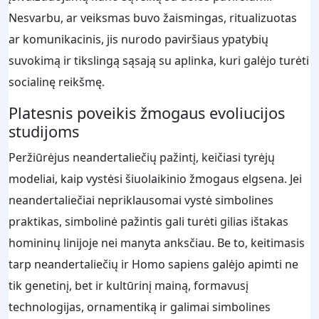
Nesvarbu, ar veiksmas buvo žaismingas, ritualizuotas
ar komunikacinis, jis nurodo paviršiaus ypatybių
suvokimą ir tikslingą sąsają su aplinka, kuri galėjo turėti
socialinę reikšmę.
Platesnis poveikis žmogaus evoliucijos
studijoms
Peržiūrėjus neandertaliečių pažintį, keičiasi tyrėjų
modeliai, kaip vystėsi šiuolaikinio žmogaus elgsena. Jei
neandertaliečiai nepriklausomai vystė simbolines
praktikas, simbolinė pažintis gali turėti gilias ištakas
homininų linijoje nei manyta anksčiau. Be to, keitimasis
tarp neandertaliečių ir Homo sapiens galėjo apimti ne
tik genetinį, bet ir kultūrinį mainą, formavusį
technologijas, ornamentiką ir galimai simbolines