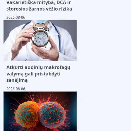
Vakarietiška mityba, DCA ir
storosios žarnos vėžio rizika
2026-08-06
Atkurti audinių makrofagų
valymą gali pristabdyti
senėjimą
2026-08-06