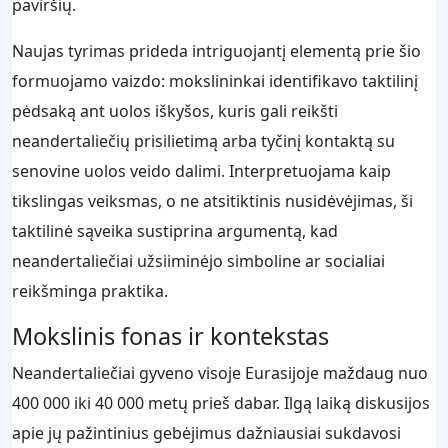
paviršių.
Naujas tyrimas prideda intriguojantį elementą prie šio
formuojamo vaizdo: mokslininkai identifikavo taktilinį
pėdsaką ant uolos iškyšos, kuris gali reikšti
neandertaliečių prisilietimą arba tyčinį kontaktą su
senovine uolos veido dalimi. Interpretuojama kaip
tikslingas veiksmas, o ne atsitiktinis nusidėvėjimas, ši
taktilinė sąveika sustiprina argumentą, kad
neandertaliečiai užsiiminėjo simboline ar socialiai
reikšminga praktika.
Mokslinis fonas ir kontekstas
Neandertaliečiai gyveno visoje Eurasijoje maždaug nuo
400 000 iki 40 000 metų prieš dabar. Ilgą laiką diskusijos
apie jų pažintinius gebėjimus dažniausiai sukdavosi