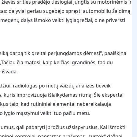
žievės srities pradėjo tiesiogiai jungtis su motorinėmis ir
tas: dalyviai geriau sugebėjo spręsti automobilių žaidimą
smegenų dalys išmoko veikti lygiagrečiai, o ne priversti
eiką darbą tik greitai perjungdamos dėmesį“, paaiškina
Tačiau čia matosi, kaip keičiasi grandinės, tad du
 išvada.
zdžiui, radiologas po metų vaizdų analizės beveik
, kuris improvizuoja išlaikydamas ritmą. Šie ekspertai
us taip, kad rutininiai elementai nebereikalauja
o lygio mąstymui veikti tuo pačiu metu.
gumus, gali padaryti įpročius užsispyrusius. Kai išmokti
oninei kontrolei, paprastas prašymas „sustok“ dažnai