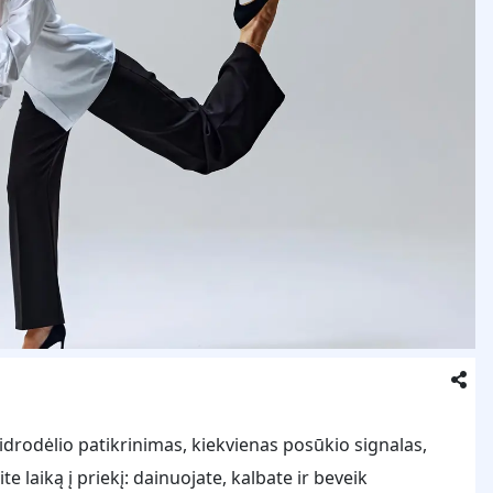
eidrodėlio patikrinimas, kiekvienas posūkio signalas,
 laiką į priekį: dainuojate, kalbate ir beveik