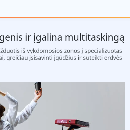
enis ir įgalina multitaskingą
užduotis iš vykdomosios zonos į specializuotas
, greičiau įsisavinti įgūdžius ir suteikti erdvės