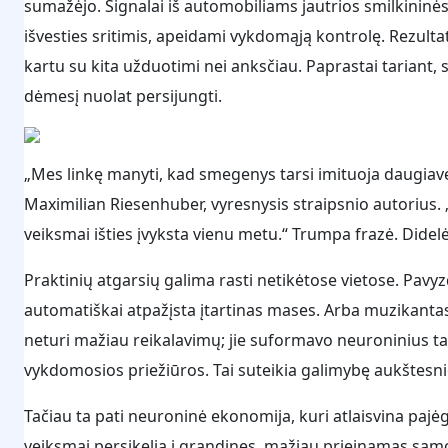
sumažėjo. Signalai iš automobiliams jautrios smilkininės 
išvesties sritimis, apeidami vykdomąją kontrolę. Rezulta
kartu su kita užduotimi nei anksčiau. Paprastai tariant, 
dėmesį nuolat persijungti.
„Mes linkę manyti, kad smegenys tarsi imituoja daugiav
Maximilian Riesenhuber, vyresnysis straipsnio autorius. „
veiksmai išties įvyksta vienu metu.“ Trumpa frazė. Didelė
Praktinių atgarsių galima rasti netikėtose vietose. Pavy
automatiškai atpažįsta įtartinas mases. Arba muzikantas
neturi mažiau reikalavimų; jie suformavo neuroninius tak
vykdomosios priežiūros. Tai suteikia galimybę aukštesni
Tačiau ta pati neuroninė ekonomija, kuri atlaisvina pajė
veiksmai persikelia į grandines, mažiau prieinamas sąm