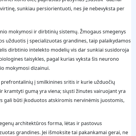
itvirtinę, sunkiau persiorientuoti, nes jie nebevyksta per
oginio mokymosi ir dirbtinių sistemų. Žmogaus smegenys
os užduotis į specializuotas grandines, taip palaikydamos
s dirbtinio intelekto modelių vis dar sunkiai susidoroja
iologines taisykles, pagal kurias vyksta šis neurono
io mokymosi dizainui.
prefrontalinių į smilkinines sritis ir kurie užduočių
ti ir kramtyti gumą yra viena; siųsti žinutes vairuojant yra
tys gali būti įkoduotos atskiromis nervinėmis juostomis,
smegenų architektūros forma, lėtas ir pastovus
zuotas grandines. Jei išmoksite tai pakankamai gerai, ne