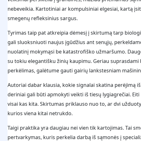
nebeveikia. Kartotiniai ar kompulsiniai elgesiai, kartą įs
smegenų refleksinius sargus.
Tyrimas taip pat atkreipia dėmesį į skirtumą tarp biol
gali sluoksniuoti naujus įgūdžius ant senųjų, perkeldam
nuolatinį mokymąsi be katastrofiško užmaršumo. Daugeli
su tokiu elegantišku žinių kaupimu. Geriau suprasdami b
perkėlimas, galėtume gauti gairių lankstesniam mašinin
Autoriai dabar klausia, kokie signalai skatina perėjimą iš 
deriniai gali būti apmokyti veikti iš tiesų lygiagrečiai. Ei
visai kas kita. Skirtumas priklauso nuo to, ar dvi užduo
kurios viena kitai netrukdo.
Taigi praktika yra daugiau nei vien tik kartojimas. Tai 
pertvarkymas, kuris perkelia darbą iš sąmonės į speciali