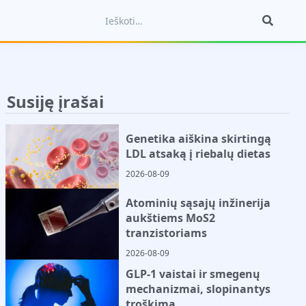
Susiję įrašai
Genetika aiškina skirtingą
LDL atsaką į riebalų dietas
2026-08-09
Atominių sąsajų inžinerija
aukštiems MoS2
tranzistoriams
2026-08-09
GLP-1 vaistai ir smegenų
mechanizmai, slopinantys
troškimą