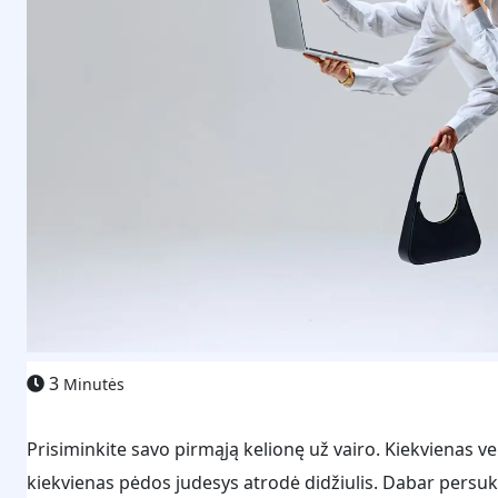
3
Minutės
Prisiminkite savo pirmąją kelionę už vairo. Kiekvienas v
kiekvienas pėdos judesys atrodė didžiulis. Dabar persukite