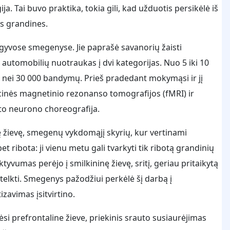
. Tai buvo praktika, tokia gili, kad užduotis persikėlė iš
as grandines.
gyvose smegenyse. Jie paprašė savanorių žaisti
s automobilių nuotraukas į dvi kategorijas. Nuo 5 iki 10
u nei 30 000 bandymų. Prieš pradedant mokymąsi ir jį
inės magnetinio rezonanso tomografijos (fMRI) ir
ito neurono choreografija.
ę žievę, smegenų vykdomąjį skyrių, kur vertinami
et ribota: ji vienu metu gali tvarkyti tik ribotą grandinių
tyvumas perėjo į smilkininę žievę, sritį, geriau pritaikytą
elkti. Smegenys pažodžiui perkėlė šį darbą į
zavimas įsitvirtino.
si prefrontaline žieve, priekinis srauto susiaurėjimas