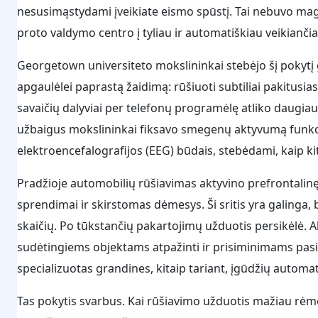
nesusimąstydami įveikiate eismo spūstį. Tai nebuvo magija
proto valdymo centro į tyliau ir automatiškiau veikianči
Georgetown universiteto mokslininkai stebėjo šį pokytį 
apgaulėlei paprastą žaidimą: rūšiuoti subtiliai pakitusia
savaičių dalyviai per telefonų programėlę atliko daugia
užbaigus mokslininkai fiksavo smegenų aktyvumą funkc
elektroencefalografijos (EEG) būdais, stebėdami, kaip k
Pradžioje automobilių rūšiavimas aktyvino prefrontalin
sprendimai ir skirstomas dėmesys. Ši sritis yra galinga, b
skaičių. Po tūkstančių pakartojimų užduotis persikėlė. Ak
sudėtingiems objektams atpažinti ir prisiminimams pasit
specializuotas grandines, kitaip tariant, įgūdžių automati
Tas pokytis svarbus. Kai rūšiavimo užduotis mažiau rėmė