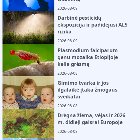
2026-08-09
Darbinė pesticidų
ekspozicija ir padidėjusi ALS
rizika
2026-08-09
Plasmodium falciparum
genų mozaika Etiopijoje
kelia grėsmę
2026-08-08
Gimimo tvarka ir jos
ilgalaikė įtaka žmogaus
sveikatai
2026-08-08
Drėgna žiema, vėjas ir 2026
m. didieji gaisrai Europoje
2026-08-08