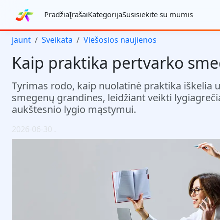
Pradžia
Įrašai
Kategorija
Susisiekite su mumis
jaunt
Sveikata
Viešosios naujienos
Kaip praktika pertvarko smeg
Tyrimas rodo, kaip nuolatinė praktika iškelia 
smegenų grandines, leidžiant veikti lygiagrečiai
aukštesnio lygio mąstymui.
2026-06-30
.