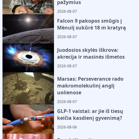
pažymius
2026-08-07
Falcon 9 pakopos smūgis į
Mėnulį sukūrė 18 m kratyrą
2026-08-07
Juodosios skylės iškrova:
akrecija ir masinės išmetos
2026-08-07
Marsas: Perseverance rado
makromolekulinį anglį
uolienose
2026-08-07
GLP-1 vaistai: ar jie iš tiesų
keičia kasdienį gyvenimą?
2026-08-06