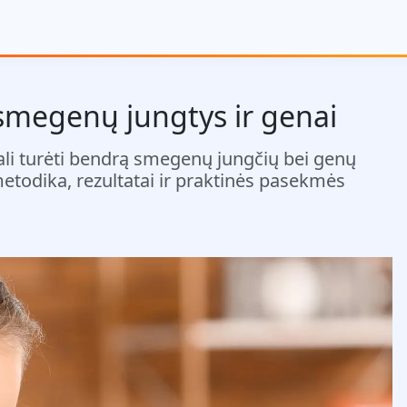
smegenų jungtys ir genai
li turėti bendrą smegenų jungčių bei genų
etodika, rezultatai ir praktinės pasekmės