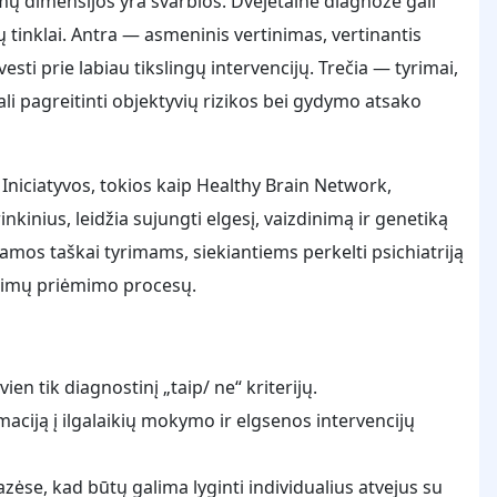
omų dimensijos yra svarbios. Dvejetainė diagnozė gali
 tinklai. Antra — asmeninis vertinimas, vertinantis
vesti prie labiau tikslingų intervencijų. Trečia — tyrimai,
li pagreitinti objektyvių rizikos bei gydymo atsako
 Iniciatyvos, tokios kaip Healthy Brain Network,
inius, leidžia sujungti elgesį, vaizdinimą ir genetiką
amos taškai tyrimams, siekiantiems perkelti psichiatriją
ndimų priėmimo procesų.
ien tik diagnostinį „taip/ ne“ kriterijų.
maciją į ilgalaikių mokymo ir elgsenos intervencijų
ėse, kad būtų galima lyginti individualius atvejus su