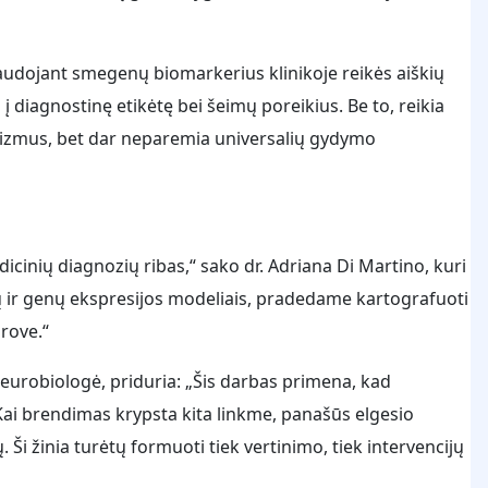
naudojant smegenų biomarkerius klinikoje reikės aiškių
į diagnostinę etikėtę bei šeimų poreikius. Be to, reikia
hanizmus, bet dar neparemia universalių gydymo
icinių diagnozių ribas,“ sako dr. Adriana Di Martino, kuri
 ir genų ekspresijos modeliais, pradedame kartografuoti
rove.“
 neurobiologė, priduria: „Šis darbas primena, kad
 Kai brendimas krypsta kita linkme, panašūs elgesio
ų. Ši žinia turėtų formuoti tiek vertinimo, tiek intervencijų