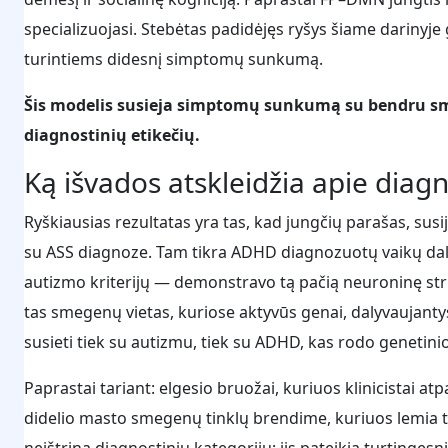
specializuojasi. Stebėtas padidėjęs ryšys šiame darinyje 
turintiems didesnį simptomų sunkumą.
Šis modelis susieja simptomų sunkumą su bendru sm
diagnostinių etikečių.
Ką išvados atskleidžia apie diagn
Ryškiausias rezultatas yra tas, kad jungčių parašas, susij
su ASS diagnoze. Tam tikra ADHD diagnozuotų vaikų dalis 
autizmo kriterijų — demonstravo tą pačią neuroninę struk
tas smegenų vietas, kuriose aktyvūs genai, dalyvaujanty
susieti tiek su autizmu, tiek su ADHD, kas rodo genetin
Paprastai tariant: elgesio bruožai, kuriuos klinicistai atp
didelio masto smegenų tinklų brendime, kuriuos lemia t
neištrina diagnostinių kategorijų; jis pateikia turtingesnį