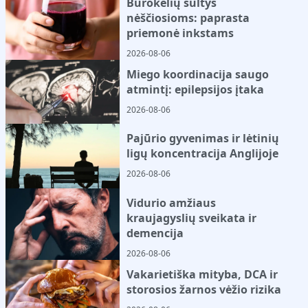
Burokėlių sultys
nėščiosioms: paprasta
priemonė inkstams
2026-08-06
Miego koordinacija saugo
atmintį: epilepsijos įtaka
2026-08-06
Pajūrio gyvenimas ir lėtinių
ligų koncentracija Anglijoje
2026-08-06
Vidurio amžiaus
kraujagyslių sveikata ir
demencija
2026-08-06
Vakarietiška mityba, DCA ir
storosios žarnos vėžio rizika