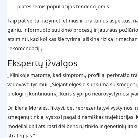
platesnėmis populiacijos tendencijomis.
Taip pat verta pažymėti etinius ir praktinius aspektus: 
gairių, informuoto sutikimo procesų ir jautraus požiūrio 
atsiminti, kad kol kas šie tyrimai aiškina riziką ir mec
rekomendacijų.
Ekspertų įžvalgos
„Klinikoje matome, kad simptomų profiliai perbraižo trad
vadovavo tyrimui. „Siejant elgesio sunkumą su smegenų
biologinį kontinuumą, kuris slypi po neurovystymosi įvai
Dr. Elena Morales, fiktyvi, bet reprezentatyvi vystymosi
smegenų tinklai vystosi pagal dinamiškas trajektorijas.
modeliai gali atsirasti dėl bendrų tinklo ir genetinių įtak
strategijas.“