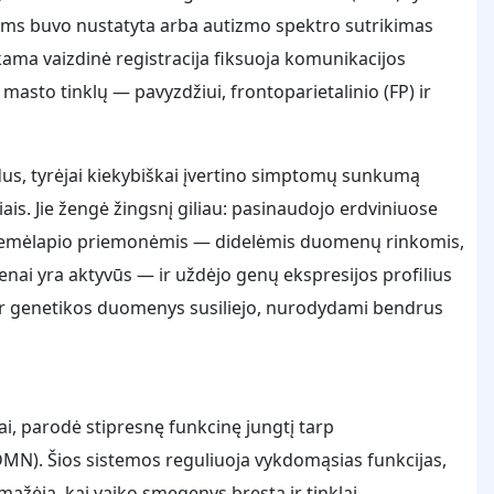
uriems buvo nustatyta arba autizmo spektro sutrikimas
ama vaizdinė registracija fiksuoja komunikacijos
asto tinklų — pavyzdžiui, frontoparietalinio (FP) ir
dus, tyrėjai kiekybiškai įvertino simptomų sunkumą
iais. Jie žengė žingsnį giliau: pasinaudojo erdviniuose
 žemėlapio priemonėmis — didelėmis duomenų rinkomis,
nai yra aktyvūs — ir uždėjo genų ekspresijos profilius
 ir genetikos duomenys susiliejo, nurodydami bendrus
ai, parodė stipresnę funkcinę jungtį tarp
(DMN). Šios sistemos reguliuoja vykdomąsias funkcijas,
mažėja, kai vaiko smegenys bręsta ir tinklai