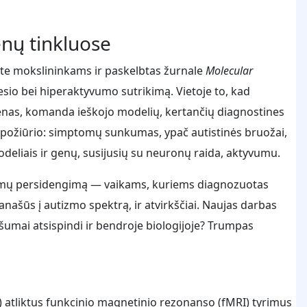
enų tinkluose
tute mokslininkams ir paskelbtas žurnale
Molecular
sio bei hiperaktyvumo sutrikimą. Vietoje to, kad
enas, komanda ieškojo modelių, kertančių diagnostines
nio požiūrio: simptomų sunkumas, ypač autistinės bruožai,
odeliais ir genų, susijusių su neuronų raida, aktyvumu.
mptomų persidengimą — vaikams, kuriems diagnozuotas
 panašūs į autizmo spektrą, ir atvirkščiai. Naujas darbas
umai atsispindi ir bendroje biologijoje? Trumpas
) atliktus funkcinio magnetinio rezonanso (fMRI) tyrimus