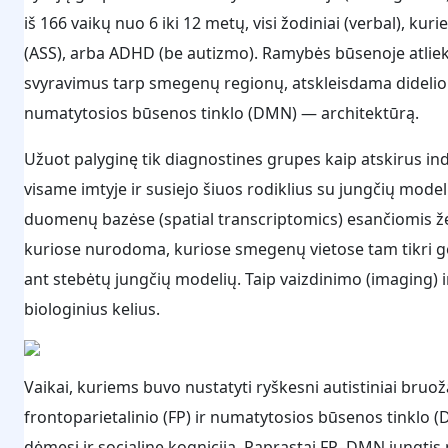
iš 166 vaikų nuo 6 iki 12 metų, visi žodiniai (verbal), k
(ASS), arba ADHD (be autizmo). Ramybės būsenoje atliek
svyravimus tarp smegenų regionų, atskleisdama didelio m
numatytosios būsenos tinklo (DMN) — architektūrą.
Užuot palyginę tik diagnostines grupes kaip atskirus in
visame imtyje ir susiejo šiuos rodiklius su jungčių model
duomenų bazėse (spatial transcriptomics) esančiomis
kuriose nurodoma, kuriose smegenų vietose tam tikri ge
ant stebėtų jungčių modelių. Taip vaizdinimo (imaging)
biologinius kelius.
Vaikai, kuriems buvo nustatyti ryškesni autistiniai bruož
frontoparietalinio (FP) ir numatytosios būsenos tinklo 
dėmesį ir socialinę kogniciją. Paprastai FP–DMN jungtis 