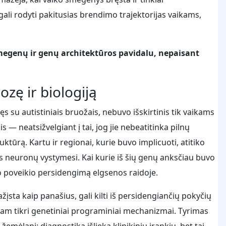
gali rodyti pakitusias brendimo trajektorijas vaikams,
egenų ir genų architektūros pavidalu, nepaisant
ozę ir biologiją
ęs su autistiniais bruožais, nebuvo išskirtinis tik vaikams
— neatsižvelgiant į tai, jog jie nebeatitinka pilnų
tūrą. Kartu ir regionai, kurie buvo implicuoti, atitiko
s neuronų vystymesi. Kai kurie iš šių genų anksčiau buvo
io poveikio persidengimą elgsenos raidoje.
ažįsta kaip panašius, gali kilti iš persidengiančių pokyčių
am tikri genetiniai programiniai mechanizmai. Tyrimas
 žemėlapį: diagnostika išlieka klinikiniu įrankiu, bet tai