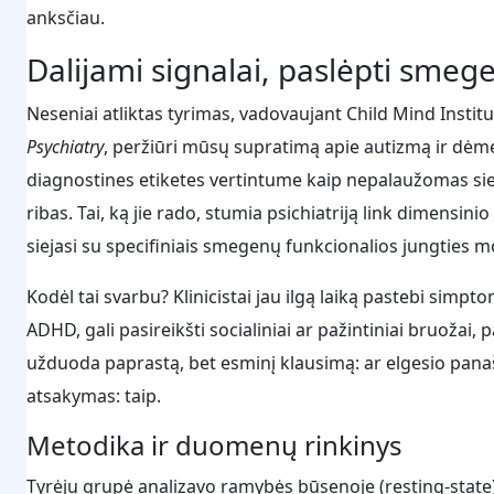
anksčiau.
Dalijami signalai, paslėpti smeg
Neseniai atliktas tyrimas, vadovaujant Child Mind Insti
Psychiatry
, peržiūri mūsų supratimą apie autizmą ir dėme
diagnostines etiketes vertintume kaip nepalaužomas si
ribas. Tai, ką jie rado, stumia psichiatriją link dimensi
siejasi su specifiniais smegenų funkcionalios jungties m
Kodėl tai svarbu? Klinicistai jau ilgą laiką pastebi si
ADHD, gali pasireikšti socialiniai ar pažintiniai bruožai,
užduoda paprastą, bet esminį klausimą: ar elgesio panaš
atsakymas: taip.
Metodika ir duomenų rinkinys
Tyrėjų grupė analizavo ramybės būsenoje (resting-state