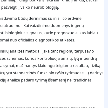
 pažvelgti į vaiko neurobiologiją.
izdavimo būdų derinimas su in silico erdvine
ų atradimui. Kai vaizdinimo duomenys ir genų
oti biologinius signalus, kurie prognozuoja, kas labiau
somai nuo oficialios diagnostikos etiketės.
tinklų analizės metodai, įskaitant regionų tarpusavio
izės schemas, kurios kontroliuoja amžių, lytį ir bendrą
ataisymai, mažinantys klaidingų teigiamų rezultatų riziką
ų yra standartinės funkcinio ryšio tyrimuose, jų derinys
ijų analizė padaro tyrimą išsamesnį nei tradicinės