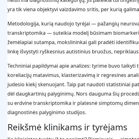
yra tik viena objektyvi vaizdavimo sritis, per kurią galima
Metodologija, kurią naudojo tyrėjai — pažangių neurova
transkriptomika — suteikia modelį būsimam biomarkeri
žemėlapiai sutampa, mokslininkai gali pradėti identifiku
linkę išvystyti ryškesnius autistinius bruožus, nepriklau
Techniniai papildymai apie analizes: tyrime buvo taikyti 
koreliacijų matavimus, klasterizavimą ir regresines anal
judesio kiekį skenuojant. Taip pat naudoti statistiniai p
dėl daugkartinių palyginimų. Nors dauguma šių procedūr
su erdvine transkriptomika ir platesnė simptomų dimenc
diagnostinės palyginimo studijos.
Reikšmė klinikams ir tyrėjams