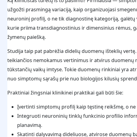
Ką klinicistas turėtų iš to pasiimti? Pirmiausia — simpt
užgožti prasmingą variaciją, kaip organizuojasi smegenų
neuroninį profilį, o ne tik diagnostinę kategoriją, galėtų 
kurie priima transdiagnostinius ir dimensinius rėmus, ga
žymenų paiešką.
Studija taip pat pabrėžia didelių duomenų išteklių vertę.
teikiančios nemokamus vertinimus ir atvirus duomenų rink
tūkstančių vaikų imtyse. Tokie duomenų rinkiniai yra atr
nuo simptomų sąrašų prie nuo biologijos kilusių spre
Praktiniai žingsniai klinikinei praktikai gali būti šie:
Įvertinti simptomų profilį kaip tęstinę reikšmę, o ne v
Integruoti neuroninių tinklų funkcinio profilio infor
planavimą.
Skatinti dalyvavimą dideliuose, atvirose duomenų baz