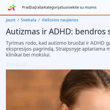
Pradžia
Įrašai
Kategorija
Susisiekite su mumis
jaunt
Sveikata
Viešosios naujienos
Autizmas ir ADHD: bendros 
Tyrimas rodo, kad autizmo bruožai ir ADHD ga
ekspresijos pagrindą. Straipsnyje aptariama m
klinikai bei mokslui.
2026-02-24
.