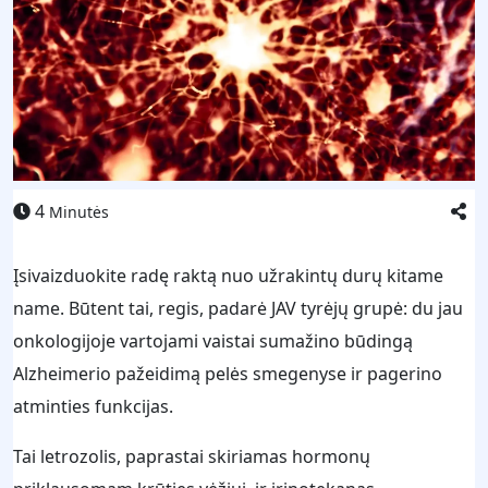
4
Minutės
Įsivaizduokite radę raktą nuo užrakintų durų kitame
name. Būtent tai, regis, padarė JAV tyrėjų grupė: du jau
onkologijoje vartojami vaistai sumažino būdingą
Alzheimerio pažeidimą pelės smegenyse ir pagerino
atminties funkcijas.
Tai letrozolis, paprastai skiriamas hormonų