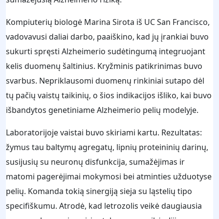
Kompiuterių biologė Marina Sirota iš UC San Francisco,
vadovavusi daliai darbo, paaiškino, kad jų įrankiai buvo
sukurti spręsti Alzheimerio sudėtingumą integruojant
kelis duomenų šaltinius. Kryžminis patikrinimas buvo
svarbus. Nepriklausomi duomenų rinkiniai sutapo dėl
tų pačių vaistų taikinių, o šios indikacijos išliko, kai buvo
išbandytos genetiniame Alzheimerio pelių modelyje.
Laboratorijoje vaistai buvo skiriami kartu. Rezultatas:
žymus tau baltymų agregatų, lipnių proteininių darinų,
susijusių su neuronų disfunkcija, sumažėjimas ir
matomi pagerėjimai mokymosi bei atminties užduotyse
pelių. Komanda tokią sinergiją sieja su ląstelių tipo
specifiškumu. Atrodė, kad letrozolis veikė daugiausia