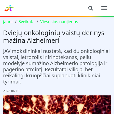
jaunt
Sveikata
Viešosios naujienos
Dviejų onkologinių vaistų derinys
mažina Alzheimerį
JAV mokslininkai nustatė, kad du onkologiniai
vaistai, letrozolis ir irinotekanas, pelių
modelyje sumažino Alzheimerio patologiją ir
pagerino atmintį. Rezultatai vilioja, bet
reikalingi kruopščiai suplanuoti klinikiniai
tyrimai.
2026-06-10
.