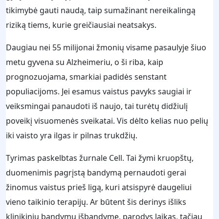
tikimybė gauti naudą, taip sumažinant nereikalingą
riziką tiems, kurie greičiausiai neatsakys.
Daugiau nei 55 milijonai žmonių visame pasaulyje šiuo
metu gyvena su Alzheimeriu, o ši riba, kaip
prognozuojama, smarkiai padidės senstant
populiacijoms. Jei esamus vaistus pavyks saugiai ir
veiksmingai panaudoti iš naujo, tai turėtų didžiulį
poveikį visuomenės sveikatai. Vis dėlto kelias nuo pelių
iki vaisto yra ilgas ir pilnas trukdžių.
Tyrimas paskelbtas žurnale Cell. Tai žymi kruopštų,
duomenimis pagrįstą bandymą pernaudoti gerai
žinomus vaistus prieš ligą, kuri atsispyrė daugeliui
vieno taikinio terapijų. Ar būtent šis derinys išliks
klinikinių bandymų išbandyme, parodys laikas, tačiau