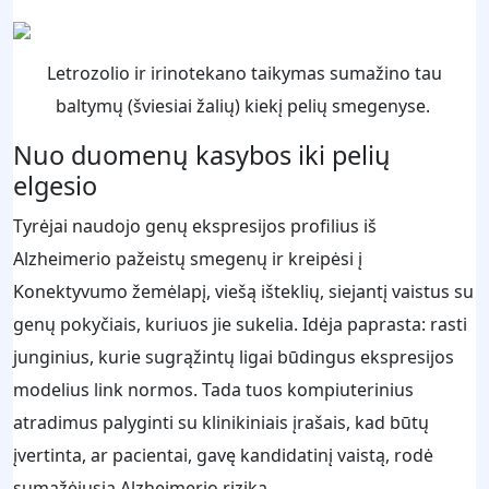
Letrozolio ir irinotekano taikymas sumažino tau
baltymų (šviesiai žalių) kiekį pelių smegenyse.
Nuo duomenų kasybos iki pelių
elgesio
Tyrėjai naudojo genų ekspresijos profilius iš
Alzheimerio pažeistų smegenų ir kreipėsi į
Konektyvumo žemėlapį, viešą išteklių, siejantį vaistus su
genų pokyčiais, kuriuos jie sukelia. Idėja paprasta: rasti
junginius, kurie sugrąžintų ligai būdingus ekspresijos
modelius link normos. Tada tuos kompiuterinius
atradimus palyginti su klinikiniais įrašais, kad būtų
įvertinta, ar pacientai, gavę kandidatinį vaistą, rodė
sumažėjusią Alzheimerio riziką.