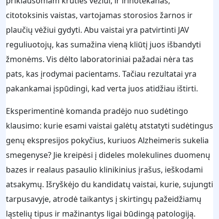
priklausomam krūties vėžiui, ir irinotekanas,
citotoksinis vaistas, vartojamas storosios žarnos ir
plaučių vėžiui gydyti. Abu vaistai yra patvirtinti JAV
reguliuotojų, kas sumažina vieną kliūtį juos išbandyti
žmonėms. Vis dėlto laboratoriniai pažadai nėra tas
pats, kas įrodymai pacientams. Tačiau rezultatai yra
pakankamai įspūdingi, kad verta juos atidžiau ištirti.
Eksperimentinė komanda pradėjo nuo sudėtingo
klausimo: kurie esami vaistai galėtų atstatyti sudėtingus
genų ekspresijos pokyčius, kuriuos Alzheimeris sukelia
smegenyse? Jie kreipėsi į dideles molekulines duomenų
bazes ir realaus pasaulio klinikinius įrašus, ieškodami
atsakymų. Išryškėjo du kandidatų vaistai, kurie, sujungti
tarpusavyje, atrodė taikantys į skirtingų pažeidžiamų
ląstelių tipus ir mažinantys ligai būdingą patologiją.