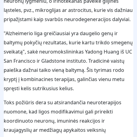
neuronų lygmeniu, o irinotekanas paveikė glijines
ląsteles, pvz., mikroglijas ar astrocitus, kurie vis dažniau
pripažįstami kaip svarbūs neurodegeneracijos dalyviai.
"Alzheimerio liga greičiausiai yra daugelio genų ir
baltymų pokyčių rezultatas, kurie kartu trikdo smegenų
sveikatą", sakė neuromokslininkas Yadong Huang iš UC
San Francisco ir Gladstone instituto. Tradicinė vaistų
paieška dažnai taiko vieną baltymą. Šis tyrimas rodo
kryptį į kombinacines terapijas, galinčias vienu metu
spręsti kelis sutrikusius kelius.
Toks požiūris dera su atsirandančia neuroterapijos
nuomone, kad ligos modifikavimui gali prireikti
koordinuoto neuronų, imuninės reakcijos ir
kraujagyslių ar medžiagų apykaitos veiksnių