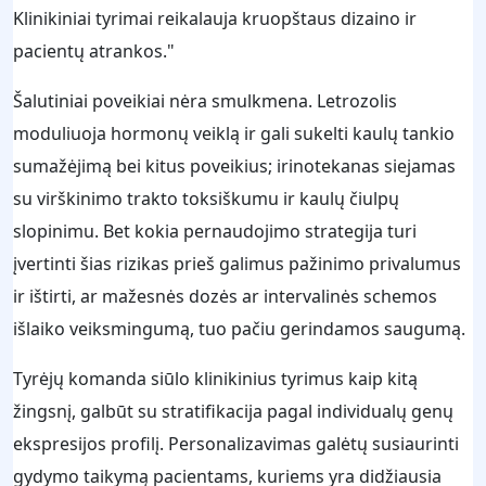
Klinikiniai tyrimai reikalauja kruopštaus dizaino ir
pacientų atrankos."
Šalutiniai poveikiai nėra smulkmena. Letrozolis
moduliuoja hormonų veiklą ir gali sukelti kaulų tankio
sumažėjimą bei kitus poveikius; irinotekanas siejamas
su virškinimo trakto toksiškumu ir kaulų čiulpų
slopinimu. Bet kokia pernaudojimo strategija turi
įvertinti šias rizikas prieš galimus pažinimo privalumus
ir ištirti, ar mažesnės dozės ar intervalinės schemos
išlaiko veiksmingumą, tuo pačiu gerindamos saugumą.
Tyrėjų komanda siūlo klinikinius tyrimus kaip kitą
žingsnį, galbūt su stratifikacija pagal individualų genų
ekspresijos profilį. Personalizavimas galėtų susiaurinti
gydymo taikymą pacientams, kuriems yra didžiausia