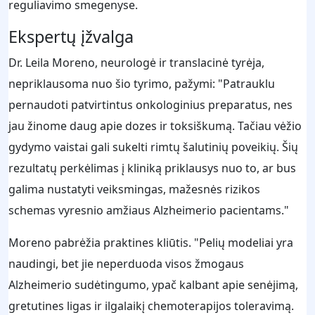
reguliavimo smegenyse.
Ekspertų įžvalga
Dr. Leila Moreno, neurologė ir translacinė tyrėja,
nepriklausoma nuo šio tyrimo, pažymi: "Patrauklu
pernaudoti patvirtintus onkologinius preparatus, nes
jau žinome daug apie dozes ir toksiškumą. Tačiau vėžio
gydymo vaistai gali sukelti rimtų šalutinių poveikių. Šių
rezultatų perkėlimas į kliniką priklausys nuo to, ar bus
galima nustatyti veiksmingas, mažesnės rizikos
schemas vyresnio amžiaus Alzheimerio pacientams."
Moreno pabrėžia praktines kliūtis. "Pelių modeliai yra
naudingi, bet jie neperduoda visos žmogaus
Alzheimerio sudėtingumo, ypač kalbant apie senėjimą,
gretutines ligas ir ilgalaikį chemoterapijos toleravimą.