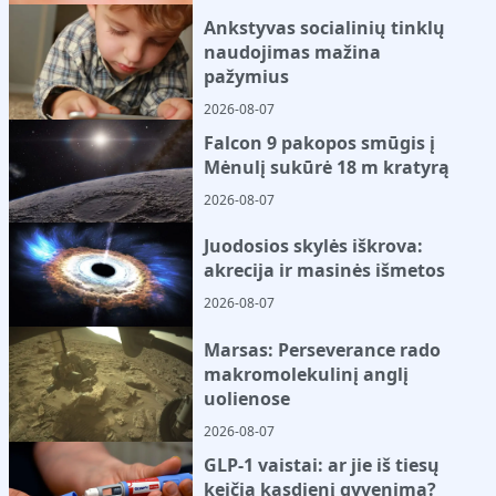
Ankstyvas socialinių tinklų
naudojimas mažina
pažymius
2026-08-07
Falcon 9 pakopos smūgis į
Mėnulį sukūrė 18 m kratyrą
2026-08-07
Juodosios skylės iškrova:
akrecija ir masinės išmetos
2026-08-07
Marsas: Perseverance rado
makromolekulinį anglį
uolienose
2026-08-07
GLP-1 vaistai: ar jie iš tiesų
keičia kasdienį gyvenimą?