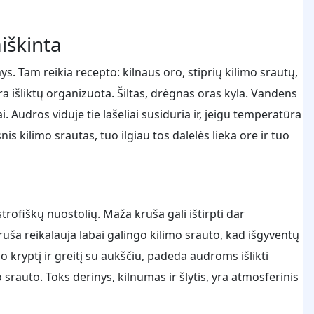
iškinta
s. Tam reikia recepto: kilnaus oro, stiprių kilimo srautų,
ra išliktų organizuota. Šiltas, drėgnas oras kyla. Vandens
 Audros viduje tie lašeliai susiduria ir, jeigu temperatūra
s kilimo srautas, tuo ilgiau tos dalelės lieka ore ir tuo
rofiškų nuostolių. Maža kruša gali ištirpti dar
ruša reikalauja labai galingo kilimo srauto, kad išgyventų
ėjo kryptį ir greitį su aukščiu, padeda audroms išlikti
rauto. Toks derinys, kilnumas ir šlytis, yra atmosferinis