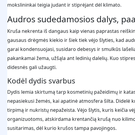
mokslininkai teigia judant ir stiprėjant dėl klimato.
Audros sudedamosios dalys, paa
Kruša nekrenta iš dangaus kaip vienas paprastas reiškiny
gausaus drėgmės kiekio ir šiek tiek vėjo šlyties, kad aud
garai kondensuojasi, susidaro debesys ir smulkūs lašeliai.
pakankamai žema, užšąla ant ledinių dalelių. Kuo stipresni
didesnės gali užaugti.
Kodėl dydis svarbus
Dydis lemia skirtumą tarp kosmetinių pažeidimų ir katast
nepasiekusi žemės, kai apatinė atmosfera šilta. Didelė k
tirpimą ir nukristų nepažeista. Vėjo šlytis, kuris keičia v
organizuotoms, atskirdama krentančią krušą nuo kilimo s
susitarimas, dėl kurio krušos tampa pavojingos.