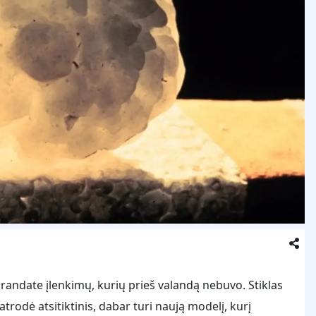
r randate įlenkimų, kurių prieš valandą nebuvo. Stiklas
atrodė atsitiktinis, dabar turi naują modelį, kurį