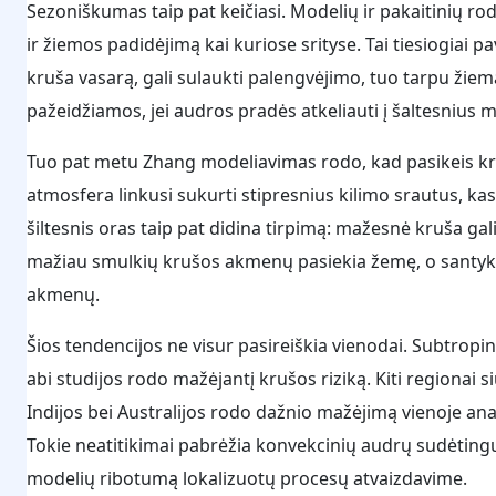
Sezoniškumas taip pat keičiasi. Modelių ir pakaitinių ro
ir žiemos padidėjimą kai kuriose srityse. Tai tiesiogiai p
kruša vasarą, gali sulaukti palengvėjimo, tuo tarpu žiemą
pažeidžiamos, jei audros pradės atkeliauti į šaltesnius 
Tuo pat metu Zhang modeliavimas rodo, kad pasikeis kr
atmosfera linkusi sukurti stipresnius kilimo srautus, k
šiltesnis oras taip pat didina tirpimą: mažesnė kruša gali
mažiau smulkių krušos akmenų pasiekia žemę, o santyki
akmenų.
Šios tendencijos ne visur pasireiškia vienodai. Subtropin
abi studijos rodo mažėjantį krušos riziką. Kiti regionai si
Indijos bei Australijos rodo dažnio mažėjimą vienoje anal
Tokie neatitikimai pabrėžia konvekcinių audrų sudėtingum
modelių ribotumą lokalizuotų procesų atvaizdavime.