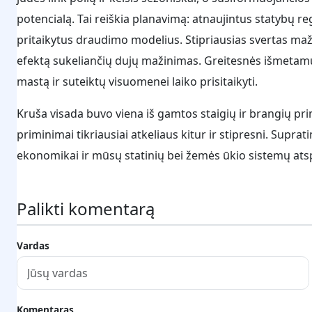
potencialą. Tai reiškia planavimą: atnaujintus statybų re
pritaikytus draudimo modelius. Stipriausias svertas maži
efektą sukeliančių dujų mažinimas. Greitesnės išmetam
mastą ir suteiktų visuomenei laiko prisitaikyti.
Kruša visada buvo viena iš gamtos staigių ir brangių prim
priminimai tikriausiai atkeliaus kitur ir stipresni. Sup
ekonomikai ir mūsų statinių bei žemės ūkio sistemų at
Palikti komentarą
Vardas
Komentaras