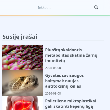
Susiję įrašai
Pluoštą skaidantis
metabolitas skatina žarnų
imunitetą
2026-08-08
Gyvatės savisaugos
baltymai: naujas
antitoksinų kelias
2026-08-08
Polietileno mikroplastikai
gali skatinti kepenų ligą