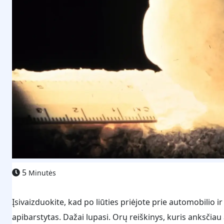
5
Minutės
Įsivaizduokite, kad po liūties priėjote prie automobilio i
apibarstytas. Dažai lupasi. Orų reiškinys, kuris anksčiau 