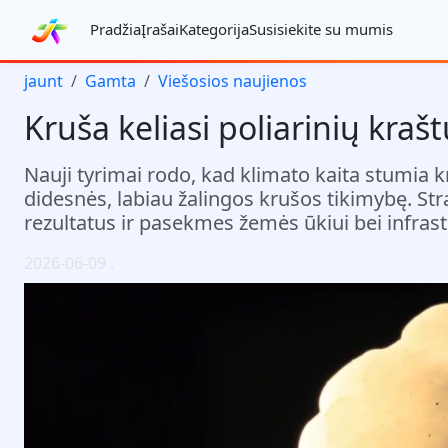
Pradžia
Įrašai
Kategorija
Susisiekite su mumis
jaunt
Gamta
Viešosios naujienos
Kruša keliasi poliarinių kraš
Nauji tyrimai rodo, kad klimato kaita stumia k
didesnės, labiau žalingos krušos tikimybę. S
rezultatus ir pasekmes žemės ūkiui bei infrast
2026-06-09
.