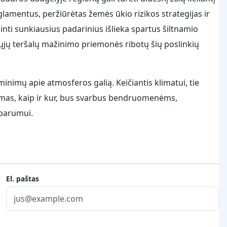
glamentus, peržiūrėtas žemės ūkio rizikos strategijas ir
nti sunkiausius padarinius išlieka spartus šiltnamio
ųjų teršalų mažinimo priemonės ribotų šių poslinkių
inimų apie atmosferos galią. Keičiantis klimatui, tie
ratimas, kaip ir kur, bus svarbus bendruomenėms,
sparumui.
El. paštas