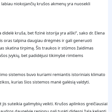
bet labiau niokojančių krušos akmenų yra nuosekli
didelė kruša, bet fizinė istorija yra aiški“, sako dr. Elena
nis oras talpina daugiau drėgmės ir gali generuoti
mas skatina tirpimą. Šis traukos ir stūmos žaidimas
os įvykių, bet padidėjusi tikimybė rimtiems
udimo sistemos buvo kuriami remiantis istoriniais klimato
izikos, kurias šios sistemos manė galėsią valdyti.
jis suteikia galimybių veikti. Krušos aplinkos greičiausiai
 audros daugelyje regionų gali turėti didesnį žalą keliantį