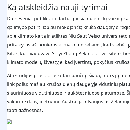
Ką atskleidžia nauji tyrimai
Du neseniai publikuoti darbai piešia nuoseklų vaizdą: są
galimybė patirti labiau niokojančią krušą daugelyje reg
apie klimato kaitą ir atliktas Niū Saut Velso universiteto
pritaikytus aštuoniems klimato modeliams, kad stebėtų, k
Kitas, kurį vadovavo Shiyi Zhang Pekino universitete, t
klimato modelių išvestyje, kad įvertintų pokyčius krušos 
Abi studijos priėjo prie sutampančių išvadų, nors jų metod
link polių: mažiau krušos dienų daugelyje vidutinių pla
šiauriniuose vidutiniuose ir aukštesniuose platumose. Ši
vakarinė dalis, pietrytinė Australija ir Naujosios Zelandijo
tapti dažnesnės.