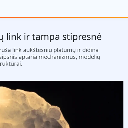
tų link ir tampa stipresnė
rušą link aukštesnių platumų ir didina
traipsnis aptaria mechanizmus, modelių
ruktūrai.