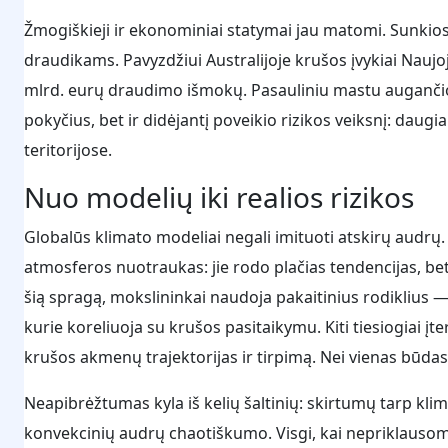
Žmogiškieji ir ekonominiai statymai jau matomi. Sunkios 
draudikams. Pavyzdžiui Australijoje krušos įvykiai Nauj
mlrd. eurų draudimo išmokų. Pasauliniu mastu augančios
pokyčius, bet ir didėjantį poveikio rizikos veiksnį: daug
teritorijose.
Nuo modelių iki realios rizikos
Globalūs klimato modeliai negali imituoti atskirų audrų.
atmosferos nuotraukas: jie rodo plačias tendencijas, b
šią spragą, mokslininkai naudoja pakaitinius rodiklius 
kurie koreliuoja su krušos pasitaikymu. Kiti tiesiogiai įt
krušos akmenų trajektorijas ir tirpimą. Nei vienas būdas
Neapibrėžtumas kyla iš kelių šaltinių: skirtumų tarp klim
konvekcinių audrų chaotiškumo. Visgi, kai nepriklausom