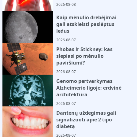
2026-08-08
Kaip mėnulio drebėjimai
gali atskleisti paslėptus
ledus
2026-08-07
Phobas ir Stickney: kas
slepiasi po mėnulio
paviršiumi?
2026-08-07
Genomo pertvarkymas
Alzheimerio ligoje: erdvinė
architektūra
2026-08-07
Dantenų uždegimas gali
signalizuoti apie 2 tipo
diabetą
2026-08-07