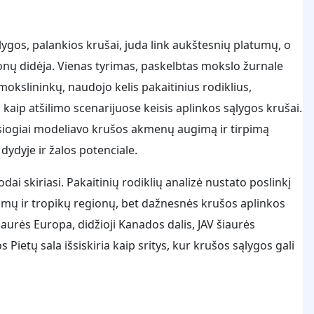
lygos, palankios krušai, juda link aukštesnių platumų, o
ionų didėja. Vienas tyrimas, paskelbtas mokslo žurnale
 mokslininkų, naudojo kelis pakaitinius rodiklius,
aip atšilimo scenarijuose keisis aplinkos sąlygos krušai.
iesiogiai modeliavo krušos akmenų augimą ir tirpimą
dydyje ir žalos potenciale.
ai skiriasi. Pakaitinių rodiklių analizė nustato poslinkį
tumų ir tropikų regionų, bet dažnesnės krušos aplinkos
aurės Europa, didžioji Kanados dalis, JAV šiaurės
s Pietų sala išsiskiria kaip sritys, kur krušos sąlygos gali