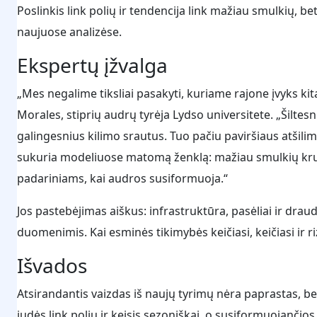
Poslinkis link polių ir tendencija link mažiau smulkių, 
naujuose analizėse.
Ekspertų įžvalga
„Mes negalime tiksliai pasakyti, kuriame rajone įvyks kita 
Morales, stiprių audrų tyrėja Lydso universitete. „Šiltes
galingesnius kilimo srautus. Tuo pačiu paviršiaus atšili
sukuria modeliuose matomą ženklą: mažiau smulkių kruš
padariniams, kai audros susiformuoja.“
Jos pastebėjimas aiškus: infrastruktūra, pasėliai ir dra
duomenimis. Kai esminės tikimybės keičiasi, keičiasi ir r
Išvados
Atsirandantis vaizdas iš naujų tyrimų nėra paprastas, bet 
judės link polių ir keisis sezoniškai, o susiformuojančios