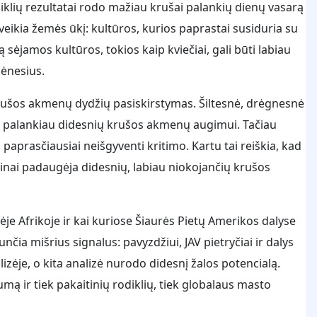
diklių rezultatai rodo mažiau krušai palankių dienų vasarą
aveikia žemės ūkį: kultūros, kurios paprastai susiduria su
 sėjamos kultūros, tokios kaip kviečiai, gali būti labiau
mėnesius.
ušos akmenų dydžių pasiskirstymas. Šiltesnė, drėgnesnė
as palankiau didesnių krušos akmenų augimui. Tačiau
 paprasčiausiai neišgyventi kritimo. Kartu tai reiškia, kad
nai padaugėja didesnių, labiau niokojančių krušos
ėje Afrikoje ir kai kuriose Šiaurės Pietų Amerikos dalyse
unčia mišrius signalus: pavyzdžiui, JAV pietryčiai ir dalys
izėje, o kita analizė nurodo didesnį žalos potencialą.
ą ir tiek pakaitinių rodiklių, tiek globalaus masto