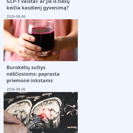
GLP-1 vaistai: ar jie iš tiesų
keičia kasdienį gyvenimą?
2026-08-06
Burokėlių sultys
nėščiosioms: paprasta
priemonė inkstams
2026-08-06