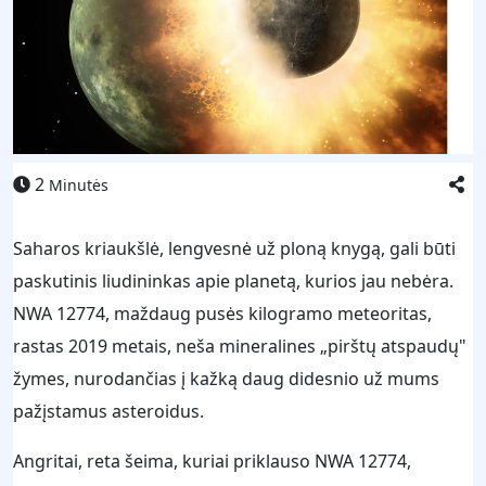
2
Minutės
Saharos kriaukšlė, lengvesnė už ploną knygą, gali būti
paskutinis liudininkas apie planetą, kurios jau nebėra.
NWA 12774, maždaug pusės kilogramo meteoritas,
rastas 2019 metais, neša mineralines „pirštų atspaudų"
žymes, nurodančias į kažką daug didesnio už mums
pažįstamus asteroidus.
Angritai, reta šeima, kuriai priklauso NWA 12774,