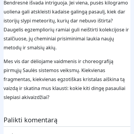
Bendresnė išvada intriguoja. Jei viena, pusės kilogramo
uoliena gali atskleisti kadaise galingą pasaulį, kiek dar
istorijų slypi meteoritų, kurių dar nebuvo ištirta?
Daugelis egzempliorių ramiai guli neištirti kolekcijose ir
stalčiuose, jų cheminiai prisiminimai laukia naujų
metodų ir smalsių akių.
Mes vis dar dėliojame vaidmenis ir choreografiją
pirmųjų Saulės sistemos veiksmų. Kiekvienas
fragmentas, kiekvienas egzotiškas kristalas aiškina tą
vaizdą ir skatina mus klausti: kokie kiti dingę pasauliai
slepiasi akivaizdžiai?
Palikti komentarą