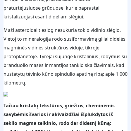
praturtėjusiuose grūduose, kurie paprastai
kristalizuojasi esant dideliam slėgiui.
Maži asteroidai tiesiog nesukuria tokio vidinio slėgio.
Vietoj to mineralogija rodo susiformavimą giliai didelės,
magminės vidinės struktūros viduje, tikroje
protoplanetoje. Tyrėjai sujungė kristalinius įrodymus su
branduolio masės ir mantijos tankio skaičiavimais, kad
nustatytų tėvinio kūno spindulio apatinę ribą: apie 1 000
kilometrų.
Tačiau kristalų tekstūros, griežtos, cheminėmis
savybėmis švarios ir akivaizdžiai išplukdytos iš
seklio magma telkinio, rodo dar didesnį kūną: