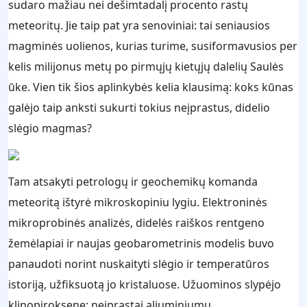
sudaro mažiau nei dešimtadalį procento rastų
meteoritų. Jie taip pat yra senoviniai: tai seniausios
magminės uolienos, kurias turime, susiformavusios per
kelis milijonus metų po pirmųjų kietųjų dalelių Saulės
ūke. Vien tik šios aplinkybės kelia klausimą: koks kūnas
galėjo taip anksti sukurti tokius neįprastus, didelio
slėgio magmas?
Tam atsakyti petrologų ir geochemikų komanda
meteoritą ištyrė mikroskopiniu lygiu. Elektroninės
mikroprobinės analizės, didelės raiškos rentgeno
žemėlapiai ir naujas geobarometrinis modelis buvo
panaudoti norint nuskaityti slėgio ir temperatūros
istoriją, užfiksuotą jo kristaluose. Užuominos slypėjo
klinopiroksene: neįprastai aliuminiumu