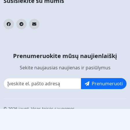
Susisiekite su mumis
Prenumeruokite mūsų naujienlaiškį
Sekite naujausias naujienas ir pasiūlymus
Prenumeruoti
© 2026 jaunt. Visos teisės saugomos.
Veikia su jaunt