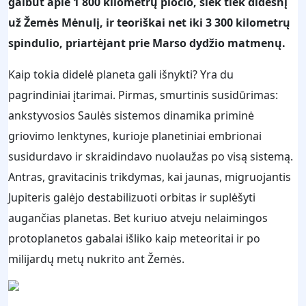
galbūt apie 1 800 kilometrų pločio, šiek tiek didesnį
už Žemės Mėnulį, ir teoriškai net iki 3 300 kilometrų
spindulio, priartėjant prie Marso dydžio matmenų.
Kaip tokia didelė planeta gali išnykti? Yra du
pagrindiniai įtarimai. Pirmas, smurtinis susidūrimas:
ankstyvosios Saulės sistemos dinamika priminė
griovimo lenktynes, kurioje planetiniai embrionai
susidurdavo ir skraidindavo nuolaužas po visą sistemą.
Antras, gravitacinis trikdymas, kai jaunas, migruojantis
Jupiteris galėjo destabilizuoti orbitas ir suplėšyti
augančias planetas. Bet kuriuo atveju nelaimingos
protoplanetos gabalai išliko kaip meteoritai ir po
milijardų metų nukrito ant Žemės.