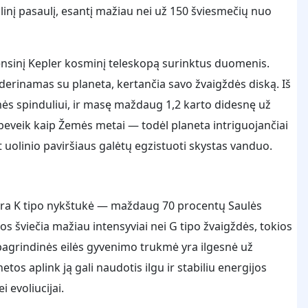
inį pasaulį, esantį mažiau nei už 150 šviesmečių nuo
nsinį Kepler kosminį teleskopą surinktus duomenis.
uderinamas su planeta, kertančia savo žvaigždės diską. Iš
emės spinduliui, ir masę maždaug 1,2 karto didesnę už
beveik kaip Žemės metai — todėl planeta intriguojančiai
nt uolinio paviršiaus galėtų egzistuoti skystas vanduo.
 yra K tipo nykštukė — maždaug 70 procentų Saulės
jos šviečia mažiau intensyviai nei G tipo žvaigždės, tokios
 pagrindinės eilės gyvenimo trukmė yra ilgesnė už
etos aplink ją gali naudotis ilgu ir stabiliu energijos
 evoliucijai.