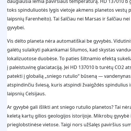
daugiausia lemia paviršiaus temperatūrą. HD 137010 b ga
toks spinduliuotės lygis vietoje akmens planetos vestų pri
laipsnių Farenheito). Tai šalčiau nei Marsas ir šalčiau 
gyvybei.
Vis dėlto planeta nėra automatiškai be gyvybės. Vidutin
galėtų sulaikyti pakankamai šilumos, kad skystas vanduo
lokalizuotose duobėse. To paties šiltnamio efektą sukeli
į paleistuvinę glaciataciją. Jei HD 137010 b turėtų CO2 a
patekti į globalią „sniego rutulio“ būseną — vandenynas i
atspindinčiu šviesą, kuris atspindi žvaigždės spindulius 
laipsnių Celsijaus.
Ar gyvybė gali išlikti ant sniego rutulio planetos? Tai n
keletą kartų gilios geologijos istorijoje. Mikrobų gyvybė
prieglobstinėse vietose. Taigi nors užšalęs paviršius s