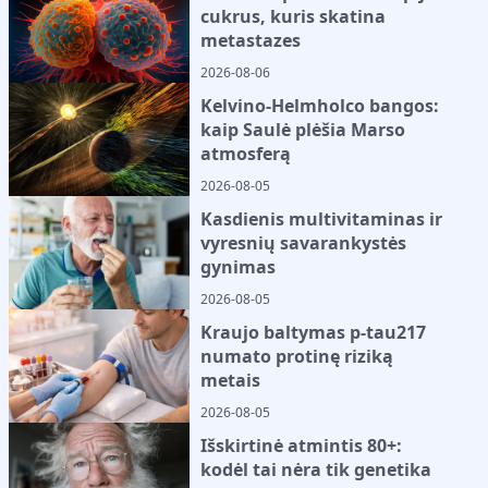
cukrus, kuris skatina
metastazes
2026-08-06
Kelvino-Helmholco bangos:
kaip Saulė plėšia Marso
atmosferą
2026-08-05
Kasdienis multivitaminas ir
vyresnių savarankystės
gynimas
2026-08-05
Kraujo baltymas p-tau217
numato protinę riziką
metais
2026-08-05
Išskirtinė atmintis 80+:
kodėl tai nėra tik genetika