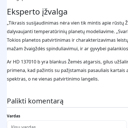
Eksperto įžvalga
„Tikrasis susijaudinimas nėra vien tik mintis apie rūstų
dalyvaujanti temperatūrinių planetų modeliavime. „Svarb
Tokios planetos patvirtinimas ir charakterizavimas leistų
mažam žvaigždės spinduliavimui, ir ar gyvybei palankios są
Ar HD 137010 b yra blankus Žemės atgarsis, gilus užšali
primena, kad pažintis su pažįstamais pasauliais kartai
spektras, o ne vienas patvirtinimo langelis.
Palikti komentarą
Vardas