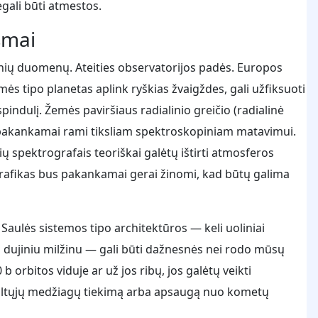
egali būti atmestos.
ksmai
snių duomenų. Ateities observatorijos padės. Europos
ės tipo planetas aplink ryškias žvaigždes, gali užfiksuoti
pindulį. Žemės paviršiaus radialinio greičio (radialinė
us pakankamai rami tiksliam spektroskopiniam matavimui.
ų spektrografais teoriškai galėtų ištirti atmosferos
 grafikas bus pakankamai gerai žinomi, kad būtų galima
d Saulės sistemos tipo architektūros — keli uoliniai
 dujiniu milžinu — gali būti dažnesnės nei rodo mūsų
b orbitos viduje ar už jos ribų, jos galėtų veikti
šaltųjų medžiagų tiekimą arba apsaugą nuo kometų