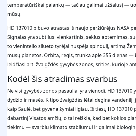
temperatūriškai palankų — tačiau galimai užšalusį — uol
mūsų.
HD 137010 b buvo atrastas iš naujo peržiūrėjus NASA pe
Signalas yra subtilus: vienkartinis, seklus aptemimas, s
to vienintelio silueto tyrėjai nuspėja spindulį, artimą Ž
mūsų planetos. Orbita, regis, trunka apie 355 dienas — 
leidžiasi arti žvaigždės gyvybės zonos, srities, kurioje a
Kodėl šis atradimas svarbus
Ne visi gyvybės zonos pasauliai yra vienodi. HD 137010
dydžio ir masės. K tipo žvaigždės lėtai degina vandenilį; 
kaip Saulė, bet gyvena žymiai ilgiau. Iš tiesų HD 137010
dabartinį Visatos amžių, o tai reiškia, kad bet kokios plan
tiekimu — svarbiu klimato stabilumui ir galimai biologinei