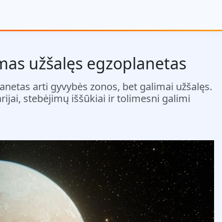
mas užšalęs egzoplanetas
etas arti gyvybės zonos, bet galimai užšalęs.
jai, stebėjimų iššūkiai ir tolimesni galimi