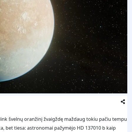
link švelnų oranžinį žvaigždę maždaug tokiu pačiu tempu
ista, bet tiesa: astronomai pažymėjo HD 137010 b kaip