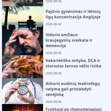
2026-08-06
Pajūrio gyvenimas ir lėtinių
ligų koncentracija Anglijoje
2026-08-06
Vidurio amžiaus
kraujagyslių sveikata ir
demencija
2026-08-06
Vakarietiška mityba, DCA ir
storosios žarnos vėžio rizika
2026-08-06
Atkurti audinių makrofagų
valymą gali pristabdyti
senėjimą
2026-08-06
Fruktozė po chemoterapijos: