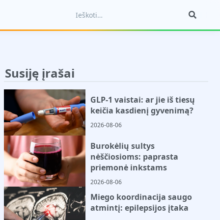
Susiję įrašai
GLP-1 vaistai: ar jie iš tiesų
keičia kasdienį gyvenimą?
2026-08-06
Burokėlių sultys
nėščiosioms: paprasta
priemonė inkstams
2026-08-06
Miego koordinacija saugo
atmintį: epilepsijos įtaka