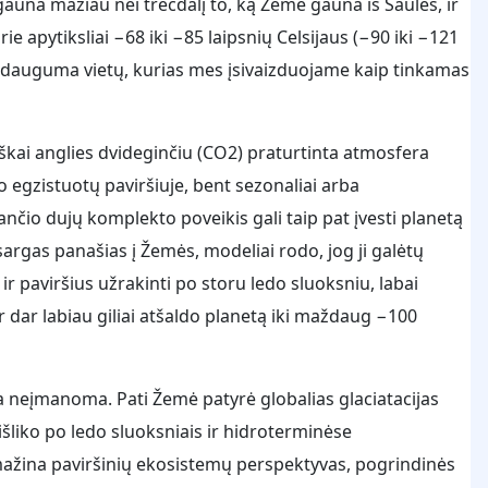
una mažiau nei trečdalį to, ką Žemė gauna iš Saulės, ir
e apytiksliai −68 iki −85 laipsnių Celsijaus (−90 iki −121
nei dauguma vietų, kurias mes įsivaizduojame kaip tinkamas
iškai anglies dvideginčiu (CO2) praturtinta atmosfera
 egzistuotų paviršiuje, bent sezonaliai arba
ančio dujų komplekto poveikis gali taip pat įvesti planetą
tsargas panašias į Žemės, modeliai rodo, jog ji galėtų
r paviršius užrakinti po storu ledo sluoksniu, labai
ir dar labiau giliai atšaldo planetą iki maždaug −100
ėra neįmanoma. Pati Žemė patyrė globalias glaciatacijas
 išliko po ledo sluoksniais ir hidroterminėse
umažina paviršinių ekosistemų perspektyvas, pogrindinės