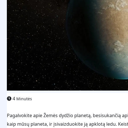
4
Minutės
Pagalvokite apie Žemės dydžio planetą, besisukančią ap
kaip mūsų planeta, ir įsivaizduokite ją apklotą ledu. Ke