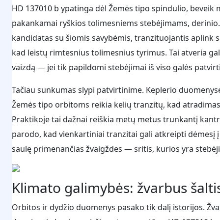
HD 137010 b ypatinga dėl Žemės tipo spindulio, beveik 
pakankamai ryškios tolimesniems stebėjimams, derinio.
kandidatas su šiomis savybėmis, tranzituojantis aplink 
kad leistų rimtesnius tolimesnius tyrimus. Tai atveria g
vaizdą — jei tik papildomi stebėjimai iš viso galės patvirt
Tačiau sunkumas slypi patvirtinime. Keplerio duomenyse 
Žemės tipo orbitoms reikia kelių tranzitų, kad atradimas b
Praktikoje tai dažnai reiškia metų metus trunkantį kantr
parodo, kad vienkartiniai tranzitai gali atkreipti dėmesį
saulę primenančias žvaigždes — sritis, kurios yra stebėj
Klimato galimybės: žvarbus šalti
Orbitos ir dydžio duomenys pasako tik dalį istorijos. Žv