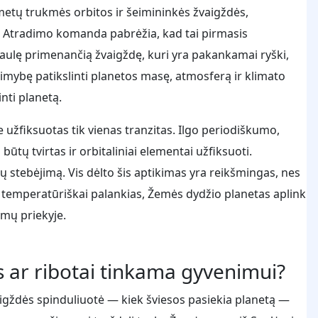
metų trukmės orbitos ir šeimininkės žvaigždės,
 Atradimo komanda pabrėžia, kad tai pirmasis
saulę primenančią žvaigždę, kuri yra pakankamai ryški,
alimybę patikslinti planetos masę, atmosferą ir klimato
inti planetą.
užfiksuotas tik vienas tranzitas. Ilgo periodiškumo,
ūtų tvirtas ir orbitaliniai elementai užfiksuoti.
ų stebėjimą. Vis dėlto šis aptikimas yra reikšmingas, nes
 į temperatūriškai palankias, Žemės dydžio planetas aplink
imų priekyje.
s ar ribotai tinkama gyvenimui?
aigždės spinduliuotė — kiek šviesos pasiekia planetą —