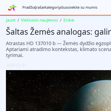
Pradžia
Įrašai
Kategorija
Susisiekite su mumis
jaunt
Viešosios naujienos
Erdvė
Šaltas Žemės analogas: gali
Atrastas HD 137010 b — Žemės dydžio egzoplan
Aptariami atradimo kontekstas, klimato scenari
tyrimai.
2026-02-07
.