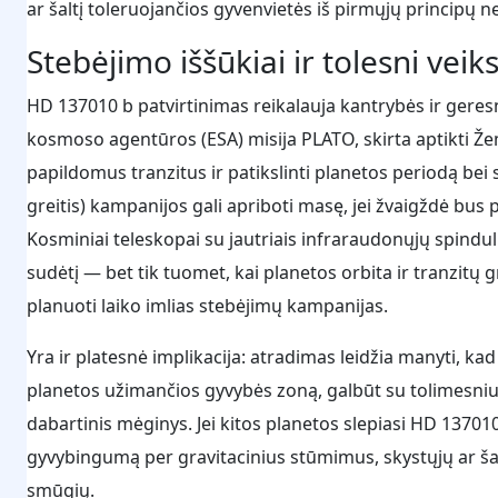
ar šaltį toleruojančios gyvenvietės iš pirmųjų principų n
Stebėjimo iššūkiai ir tolesni vei
HD 137010 b patvirtinimas reikalauja kantrybės ir gere
kosmoso agentūros (ESA) misija PLATO, skirta aptikti Žem
papildomus tranzitus ir patikslinti planetos periodą bei s
greitis) kampanijos gali apriboti masę, jei žvaigždė b
Kosminiai teleskopai su jautriais infraraudonųjų spinduli
sudėtį — bet tik tuomet, kai planetos orbita ir tranzitų
planuoti laiko imlias stebėjimų kampanijas.
Yra ir platesnė implikacija: atradimas leidžia manyti, ka
planetos užimančios gyvybės zoną, galbūt su tolimesniu
dabartinis mėginys. Jei kitos planetos slepiasi HD 137010 
gyvybingumą per gravitacinius stūmimus, skystųjų ar 
smūgių.