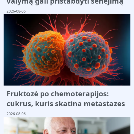
valymą gali pristabdyti senėjimą
2026-08-06
Fruktozė po chemoterapijos:
cukrus, kuris skatina metastazes
2026-08-06