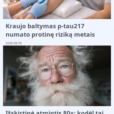
Kraujo baltymas p-tau217
numato protinę riziką metais
2026-08-05
Išskirtinė atmintis 80+: kodėl tai