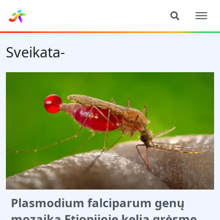
Sveikata-
Plasmodium falciparum genų
mozaika Etiopijoje kelia grėsmę