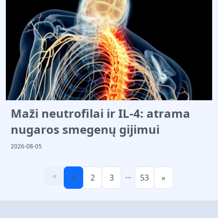
Maži neutrofilai ir IL-4: atrama
nugaros smegenų gijimui
2026-08-05
…
«
1
2
3
53
»