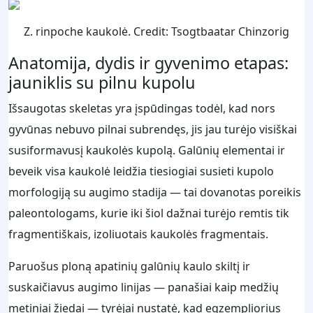
Z. rinpoche kaukolė. Credit: Tsogtbaatar Chinzorig
Anatomija, dydis ir gyvenimo etapas:
jauniklis su pilnu kupolu
Išsaugotas skeletas yra įspūdingas todėl, kad nors
gyvūnas nebuvo pilnai subrendęs, jis jau turėjo visiškai
susiformavusį kaukolės kupolą. Galūnių elementai ir
beveik visa kaukolė leidžia tiesiogiai susieti kupolo
morfologiją su augimo stadija — tai dovanotas poreikis
paleontologams, kurie iki šiol dažnai turėjo remtis tik
fragmentiškais, izoliuotais kaukolės fragmentais.
Paruošus ploną apatinių galūnių kaulo skiltį ir
suskaičiavus augimo linijas — panašiai kaip medžių
metiniai žiedai — tyrėjai nustatė, kad egzempliorius