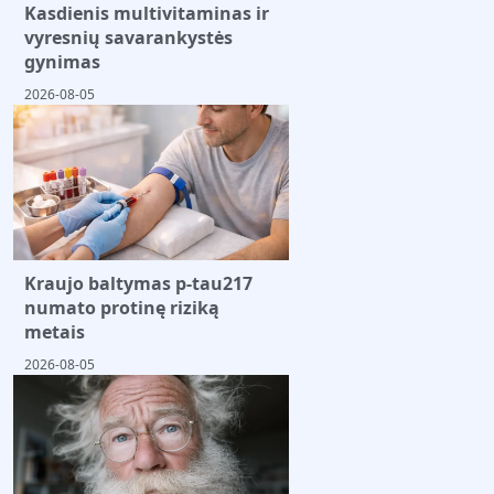
Kasdienis multivitaminas ir
vyresnių savarankystės
gynimas
2026-08-05
Kraujo baltymas p-tau217
numato protinę riziką
metais
2026-08-05