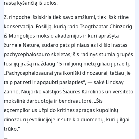
rastą kyšančią iš uolos.
Z. rinpoche išsiskiria tiek savo amžiumi, tiek išskirtine
konservacija. Fosiliją, kurią rado Tsogtbaatar Chinzorig
iš Mongolijos mokslo akademijos ir kuri aprašyta
žurnale Nature, sudaro pats pilniausias iki šiol rastas
pachycephalosauro skeletas; šis radinys stumia grupės
fosilijų įrašą maždaug 15 milijonų metų giliau į praeitį.
„Pachycephalosaurai yra ikoniški dinozaurai, tačiau jie
taip pat reti ir apgaubti paslapties“, — sakė Lindsay
Zanno, Niujorko valstijos Šiaurės Karolinos universiteto
mokslinė darbuotoja ir bendraautorė. „Šis
egzempliorius užpildo kritines spragas kupolinių
dinozaurų evoliucijoje ir suteikia duomenų, kurių ilgai
trūko.“