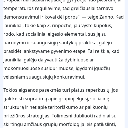
temperatūros reguliavime, tad greičiausiai tarnavo
demonstravimui ir kovai dėl poros“, — teigė Zanno. Kad
jaunikliai, tokie kaip Z. rinpoche, jau vystė kupolus,
rodo, kad socialiniai elgesio elementai, susiję su
parodymu ir suaugusiųjų santykių praktika, galėjo
prasidėti ankstyvame gyvenimo etape. Tai reiškia, kad
jaunikliai galėjo dalyvauti žaidybiniuose ar
mokomuosiuose susidūrimuose, įgydami įgūdžių
vėlesniam suaugusiųjų konkuravimui.
Tokios elgsenos pasekmės turi platus reperkusių: jos
gali keisti supratimą apie grupinį elgesį, socialinę
struktūrą ir net apie teritoriškumo ar palikuonių
priežiūros strategijas. Tolimesni dubliuoti radiniai su
skirtingų amžiaus grupių morfologija leis patikslinti,