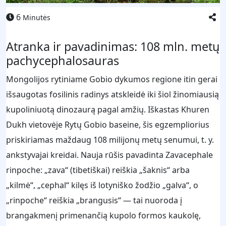
6
Minutės
Atranka ir pavadinimas: 108 mln. metų
pachycephalosauras
Mongolijos rytiniame Gobio dykumos regione itin gerai
išsaugotas fosilinis radinys atskleidė iki šiol žinomiausią
kupoliniuotą dinozaurą pagal amžių. Iškastas Khuren
Dukh vietovėje Rytų Gobio baseine, šis egzempliorius
priskiriamas maždaug 108 milijonų metų senumui, t. y.
ankstyvajai kreidai. Nauja rūšis pavadinta Zavacephale
rinpoche: „zava“ (tibetiškai) reiškia „šaknis“ arba
„kilmė“, „cephal“ kilęs iš lotyniško žodžio „galva“, o
„rinpoche“ reiškia „brangusis“ — tai nuoroda į
brangakmenį primenančią kupolo formos kaukolę,