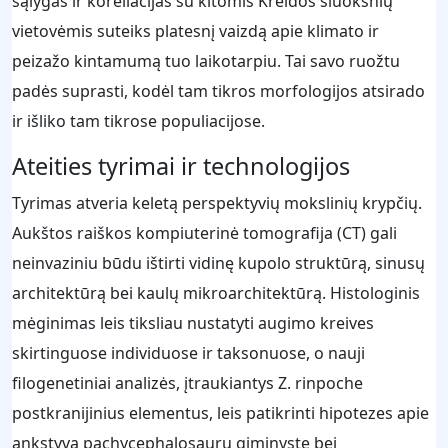
sąlygas ir koreliacijas su kitomis Kreidos sluoksnių
vietovėmis suteiks platesnį vaizdą apie klimato ir
peizažo kintamumą tuo laikotarpiu. Tai savo ruožtu
padės suprasti, kodėl tam tikros morfologijos atsirado
ir išliko tam tikrose populiacijose.
Ateities tyrimai ir technologijos
Tyrimas atveria keletą perspektyvių mokslinių krypčių.
Aukštos raiškos kompiuterinė tomografija (CT) gali
neinvaziniu būdu ištirti vidinę kupolo struktūrą, sinusų
architektūrą bei kaulų mikroarchitektūrą. Histologinis
mėginimas leis tiksliau nustatyti augimo kreives
skirtinguose individuose ir taksonuose, o nauji
filogenetiniai analizės, įtraukiantys Z. rinpoche
postkranijinius elementus, leis patikrinti hipotezes apie
ankstyvą pachycephalosaurų giminystę bei