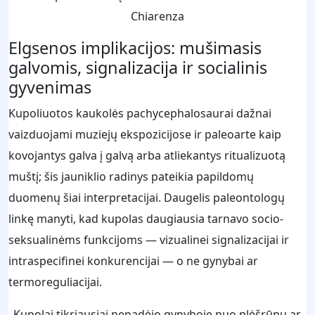
Chiarenza
Elgsenos implikacijos: mušimasis
galvomis, signalizacija ir socialinis
gyvenimas
Kupoliuotos kaukolės pachycephalosaurai dažnai
vaizduojami muziejų ekspozicijose ir paleoarte kaip
kovojantys galva į galvą arba atliekantys ritualizuotą
muštį; šis jauniklio radinys pateikia papildomų
duomenų šiai interpretacijai. Daugelis paleontologų
linkę manyti, kad kupolas daugiausia tarnavo socio-
seksualinėms funkcijoms — vizualinei signalizacijai ir
intraspecifinei konkurencijai — o ne gynybai ar
termoreguliacijai.
„Kupolai tikriausiai nepadėjo gynyboje nuo plėšrūnų ar