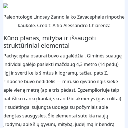
Paleontologė Lindsay Zanno laiko Zavacephale rinpoche
kaukolę. Credit: Alfio Alessandro Chiarenza
Kūno planas, mityba ir išsaugoti
struktūriniai elementai
Pachycephalosaurai buvo augalėdžiai. Giminės suaugę
individai galėjo pasiekti maždaug 4,3 metro (14 pėdų)
ilgį ir sverti kelis šimtus kilogramų, tačiau pats Z.
rinpoche buvo nedidelis — mirusio gyvūno ilgis siekė
apie vieną metrą (apie tris pėdas). Egzemplioriuje taip
pat išliko rankų kaulai, skrandžio akmenys (gastrolitai)
ir sudėtingai sujungta uodega su požymiais apie
dengtas sausgysles. Šie elementai suteikia naujų
įrodymų apie šių gyvūnų mitybą, judėjimą ir bendrą