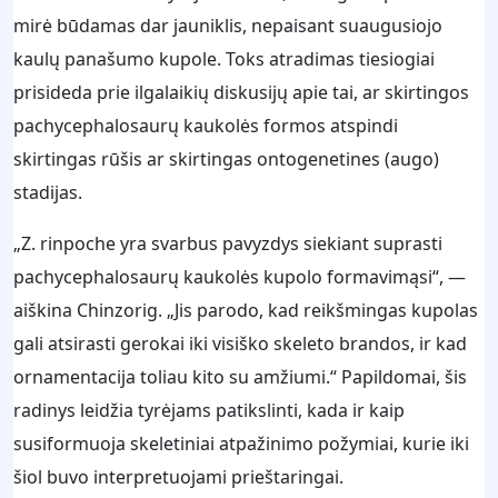
mirė būdamas dar jauniklis, nepaisant suaugusiojo
kaulų panašumo kupole. Toks atradimas tiesiogiai
prisideda prie ilgalaikių diskusijų apie tai, ar skirtingos
pachycephalosaurų kaukolės formos atspindi
skirtingas rūšis ar skirtingas ontogenetines (augo)
stadijas.
„Z. rinpoche yra svarbus pavyzdys siekiant suprasti
pachycephalosaurų kaukolės kupolo formavimąsi“, —
aiškina Chinzorig. „Jis parodo, kad reikšmingas kupolas
gali atsirasti gerokai iki visiško skeleto brandos, ir kad
ornamentacija toliau kito su amžiumi.“ Papildomai, šis
radinys leidžia tyrėjams patikslinti, kada ir kaip
susiformuoja skeletiniai atpažinimo požymiai, kurie iki
šiol buvo interpretuojami prieštaringai.