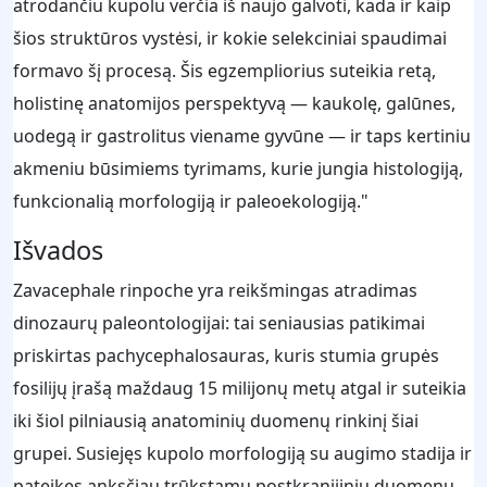
atrodančiu kupolu verčia iš naujo galvoti, kada ir kaip
šios struktūros vystėsi, ir kokie selekciniai spaudimai
formavo šį procesą. Šis egzempliorius suteikia retą,
holistinę anatomijos perspektyvą — kaukolę, galūnes,
uodegą ir gastrolitus viename gyvūne — ir taps kertiniu
akmeniu būsimiems tyrimams, kurie jungia histologiją,
funkcionalią morfologiją ir paleoekologiją."
Išvados
Zavacephale rinpoche yra reikšmingas atradimas
dinozaurų paleontologijai: tai seniausias patikimai
priskirtas pachycephalosauras, kuris stumia grupės
fosilijų įrašą maždaug 15 milijonų metų atgal ir suteikia
iki šiol pilniausią anatominių duomenų rinkinį šiai
grupei. Susiejęs kupolo morfologiją su augimo stadija ir
pateikęs anksčiau trūkstamų postkranijinių duomenų,