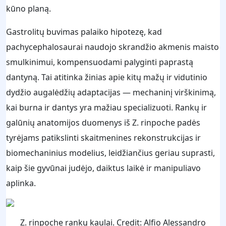
kūno planą.
Gastrolitų buvimas palaiko hipotezę, kad
pachycephalosaurai naudojo skrandžio akmenis maisto
smulkinimui, kompensuodami palyginti paprastą
dantyną. Tai atitinka žinias apie kitų mažų ir vidutinio
dydžio augalėdžių adaptacijas — mechaninį virškinimą,
kai burna ir dantys yra mažiau specializuoti. Rankų ir
galūnių anatomijos duomenys iš Z. rinpoche padės
tyrėjams patikslinti skaitmenines rekonstrukcijas ir
biomechaninius modelius, leidžiančius geriau suprasti,
kaip šie gyvūnai judėjo, daiktus laikė ir manipuliavo
aplinka.
Z. rinpoche rankų kaulai. Credit: Alfio Alessandro