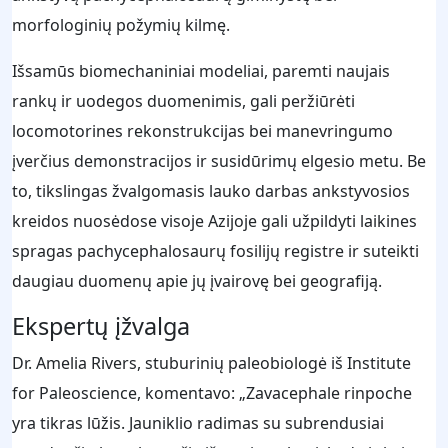
morfologinių požymių kilmę.
Išsamūs biomechaniniai modeliai, paremti naujais
rankų ir uodegos duomenimis, gali peržiūrėti
locomotorines rekonstrukcijas bei manevringumo
įverčius demonstracijos ir susidūrimų elgesio metu. Be
to, tikslingas žvalgomasis lauko darbas ankstyvosios
kreidos nuosėdose visoje Azijoje gali užpildyti laikines
spragas pachycephalosaurų fosilijų registre ir suteikti
daugiau duomenų apie jų įvairovę bei geografiją.
Ekspertų įžvalga
Dr. Amelia Rivers, stuburinių paleobiologė iš Institute
for Paleoscience, komentavo: „Zavacephale rinpoche
yra tikras lūžis. Jauniklio radimas su subrendusiai