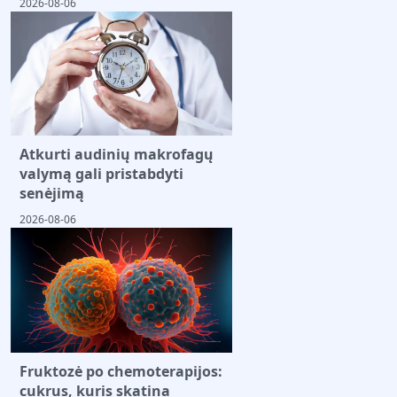
2026-08-06
Atkurti audinių makrofagų
valymą gali pristabdyti
senėjimą
2026-08-06
Fruktozė po chemoterapijos:
cukrus, kuris skatina