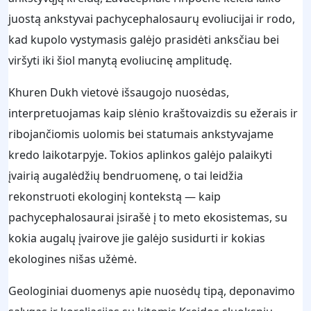
juostą ankstyvai pachycephalosaurų evoliucijai ir rodo,
kad kupolo vystymasis galėjo prasidėti anksčiau bei
viršyti iki šiol manytą evoliucinę amplitudę.
Khuren Dukh vietovė išsaugojo nuosėdas,
interpretuojamas kaip slėnio kraštovaizdis su ežerais ir
ribojančiomis uolomis bei statumais ankstyvajame
kredo laikotarpyje. Tokios aplinkos galėjo palaikyti
įvairią augalėdžių bendruomenę, o tai leidžia
rekonstruoti ekologinį kontekstą — kaip
pachycephalosaurai įsirašė į to meto ekosistemas, su
kokia augalų įvairove jie galėjo susidurti ir kokias
ekologines nišas užėmė.
Geologiniai duomenys apie nuosėdų tipą, deponavimo