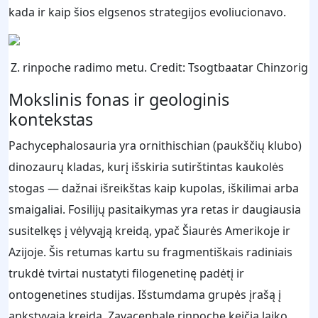
kada ir kaip šios elgsenos strategijos evoliucionavo.
Z. rinpoche radimo metu. Credit: Tsogtbaatar Chinzorig
Mokslinis fonas ir geologinis
kontekstas
Pachycephalosauria yra ornithischian (paukščių klubo)
dinozaurų kladas, kurį išskiria sutirštintas kaukolės
stogas — dažnai išreikštas kaip kupolas, iškilimai arba
smaigaliai. Fosilijų pasitaikymas yra retas ir daugiausia
susitelkęs į vėlyvąją kreidą, ypač Šiaurės Amerikoje ir
Azijoje. Šis retumas kartu su fragmentiškais radiniais
trukdė tvirtai nustatyti filogenetinę padėtį ir
ontogenetines studijas. Išstumdama grupės įrašą į
ankstyvąją kreidą, Zavacephale rinpoche keičia laiko