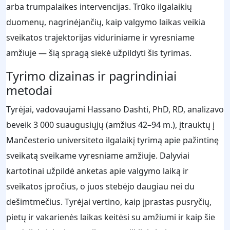
arba trumpalaikes intervencijas. Trūko ilgalaikių
duomenų, nagrinėjančių, kaip valgymo laikas veikia
sveikatos trajektorijas viduriniame ir vyresniame
amžiuje — šią spragą siekė užpildyti šis tyrimas.
Tyrimo dizainas ir pagrindiniai
metodai
Tyrėjai, vadovaujami Hassano Dashti, PhD, RD, analizavo
beveik 3 000 suaugusiųjų (amžius 42–94 m.), įtrauktų į
Mančesterio universiteto ilgalaikį tyrimą apie pažintinę
sveikatą sveikame vyresniame amžiuje. Dalyviai
kartotinai užpildė anketas apie valgymo laiką ir
sveikatos įpročius, o juos stebėjo daugiau nei du
dešimtmečius. Tyrėjai vertino, kaip įprastas pusryčių,
pietų ir vakarienės laikas keitėsi su amžiumi ir kaip šie