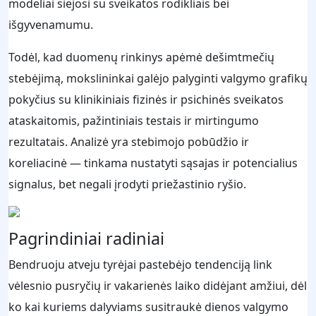
modeliai siejosi su sveikatos rodikliais bei
išgyvenamumu.
Todėl, kad duomenų rinkinys apėmė dešimtmečių
stebėjimą, mokslininkai galėjo palyginti valgymo grafikų
pokyčius su klinikiniais fizinės ir psichinės sveikatos
ataskaitomis, pažintiniais testais ir mirtingumo
rezultatais. Analizė yra stebimojo pobūdžio ir
koreliacinė — tinkama nustatyti sąsajas ir potencialius
signalus, bet negali įrodyti priežastinio ryšio.
Pagrindiniai radiniai
Bendruoju atveju tyrėjai pastebėjo tendenciją link
vėlesnio pusryčių ir vakarienės laiko didėjant amžiui, dėl
ko kai kuriems dalyviams susitraukė dienos valgymo