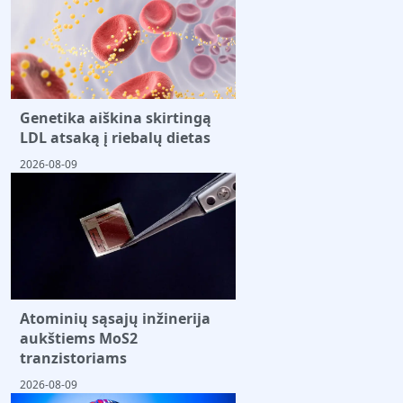
Genetika aiškina skirtingą
LDL atsaką į riebalų dietas
2026-08-09
Atominių sąsajų inžinerija
aukštiems MoS2
tranzistoriams
2026-08-09