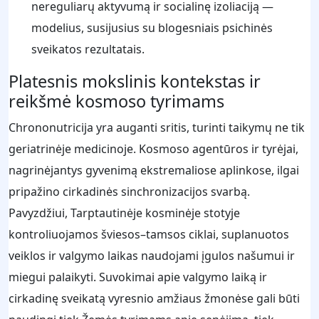
nereguliarų aktyvumą ir socialinę izoliaciją —
modelius, susijusius su blogesniais psichinės
sveikatos rezultatais.
Platesnis mokslinis kontekstas ir
reikšmė kosmoso tyrimams
Chrononutricija yra auganti sritis, turinti taikymų ne tik
geriatrinėje medicinoje. Kosmoso agentūros ir tyrėjai,
nagrinėjantys gyvenimą ekstremaliose aplinkose, ilgai
pripažino cirkadinės sinchronizacijos svarbą.
Pavyzdžiui, Tarptautinėje kosminėje stotyje
kontroliuojamos šviesos–tamsos ciklai, suplanuotos
veiklos ir valgymo laikas naudojami įgulos našumui ir
miegui palaikyti. Suvokimai apie valgymo laiką ir
cirkadinę sveikatą vyresnio amžiaus žmonėse gali būti