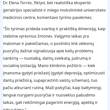
Dr. Elena Torres, fiktyvi, bet realistiška ekspertė:
geriatrijos specialistė ir miego mokslininkė universiteto
medicinos centre, komentavo tyrimo pasekmes:
"Šis tyrimas prideda svarbią ir praktišką dimensiją, kaip
stebime vyresnius žmones. Valgymo laikas yra
matomas ir pakeičiamas, o poslinkis link vėlesnių
pusryčių dažnai signalizuoja apie kelių problemų
sankirtą — nuotaiką, dantų sveikatą, judrumą ir
socialinę izoliaciją. Mano klinikinis požiūris — kiek
įmanoma gydyti priežastį (gydyti depresiją, optimizuoti
dantų priežiūrą, supaprastinti vaistų schemas), tuo
pačiu atkuriant rutiną. Maži pokyčiai, kaip baltymingi,
lengvai nuryjami pusryčiai ir nuoseklus pabudimo
laikas, gali reikšmingai pagerinti energiją, apetitą ir
įsitraukimą."