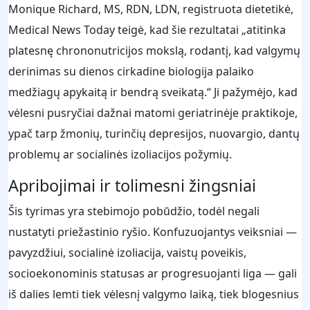
Monique Richard, MS, RDN, LDN, registruota dietetikė,
Medical News Today teigė, kad šie rezultatai „atitinka
platesnę chrononutricijos mokslą, rodantį, kad valgymų
derinimas su dienos cirkadine biologija palaiko
medžiagų apykaitą ir bendrą sveikatą.“ Ji pažymėjo, kad
vėlesni pusryčiai dažnai matomi geriatrinėje praktikoje,
ypač tarp žmonių, turinčių depresijos, nuovargio, dantų
problemų ar socialinės izoliacijos požymių.
Apribojimai ir tolimesni žingsniai
Šis tyrimas yra stebimojo pobūdžio, todėl negali
nustatyti priežastinio ryšio. Konfuzuojantys veiksniai —
pavyzdžiui, socialinė izoliacija, vaistų poveikis,
socioekonominis statusas ar progresuojanti liga — gali
iš dalies lemti tiek vėlesnį valgymo laiką, tiek blogesnius