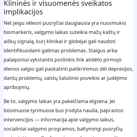
Klininės ir visuomenės sveikatos
implikacijos
Net jeigu vėlesni pusryčiai daugiausia yra nuosmukio
biomarkeris, valgymo laikas suteikia mažų kaštų ir
aiškų signalą, kurį klinikai ir globėjai gali naudoti
identifikuodami galimas problemas. Staigus arba
palaipsniui vykstantis poslinkis link atidėto pirmojo
dienos valgio gali paskatinti patikrinimus dėl depresijos,
dantų problemų, vaistų šalutinio poveikio ar judėjimo
apribojimų.
Be to, valgymo laikas yra pakeičiama elgsena. Jei
būsimuose tyrimuose bus įrodyta nauda, paprastos
intervencijos — informacija apie valgymo laikus,
socialiniai valgymo programos, baltymingi pusryčių