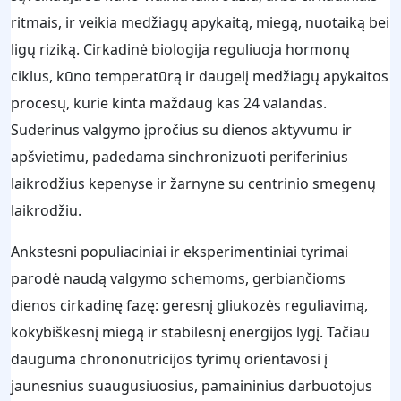
ritmais, ir veikia medžiagų apykaitą, miegą, nuotaiką bei
ligų riziką. Cirkadinė biologija reguliuoja hormonų
ciklus, kūno temperatūrą ir daugelį medžiagų apykaitos
procesų, kurie kinta maždaug kas 24 valandas.
Suderinus valgymo įpročius su dienos aktyvumu ir
apšvietimu, padedama sinchronizuoti periferinius
laikrodžius kepenyse ir žarnyne su centrinio smegenų
laikrodžiu.
Ankstesni populiaciniai ir eksperimentiniai tyrimai
parodė naudą valgymo schemoms, gerbiančioms
dienos cirkadinę fazę: geresnį gliukozės reguliavimą,
kokybiškesnį miegą ir stabilesnį energijos lygį. Tačiau
dauguma chrononutricijos tyrimų orientavosi į
jaunesnius suaugusiuosius, pamaininius darbuotojus