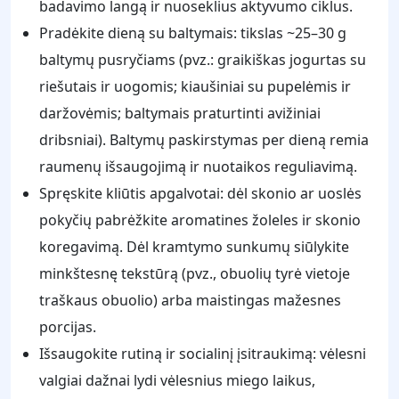
badavimo langą ir nuoseklius aktyvumo ciklus.
Pradėkite dieną su baltymais: tikslas ~25–30 g
baltymų pusryčiams (pvz.: graikiškas jogurtas su
riešutais ir uogomis; kiaušiniai su pupelėmis ir
daržovėmis; baltymais praturtinti avižiniai
dribsniai). Baltymų paskirstymas per dieną remia
raumenų išsaugojimą ir nuotaikos reguliavimą.
Spręskite kliūtis apgalvotai: dėl skonio ar uoslės
pokyčių pabrėžkite aromatines žoleles ir skonio
koregavimą. Dėl kramtymo sunkumų siūlykite
minkštesnę tekstūrą (pvz., obuolių tyrė vietoje
traškaus obuolio) arba maistingas mažesnes
porcijas.
Išsaugokite rutiną ir socialinį įsitraukimą: vėlesni
valgiai dažnai lydi vėlesnius miego laikus,