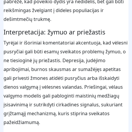
pabrėžė, kad poveikio dydis yra nedidelis, bet gali būti
reikšmingas žvelgiant į dideles populiacijas ir
dešimtmečių trukmę.
Interpretacija: žymuo ar priežastis
Tyrėjai ir išoriniai komentatoriai akcentuoja, kad vėlesni
pusryčiai gali būti esamų sveikatos problemų žymuo, o
ne tiesioginė jų priežastis. Depresija, judėjimo
apribojimai, burnos skausmas ar sumažėjęs apetitas
gali privesti žmones atidėti pusryčius arba išskaidyti
dienos valgymą į vėlesnes valandas. Priešingai, vėlaus
valgymo modelis gali pabloginti maistinių medžiagų
įsisavinimą ir sutrikdyti cirkadines signalus, sukuriant
grįžtamąjį mechanizmą, kuris stiprina sveikatos
pažeidžiamumą.