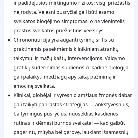
ir padidėjusios mirtingumo rizikos; visgi priežastis
neįrodyta. Vėlesni pusryčiai gali būti esamo
sveikatos blogėjimo simptomas, o ne vienintelis
prastos sveikatos priežastinis veiksnys.
Chrononutricija yra auganti tyrimų sritis su
praktinėmis pasekmėmis klinikiniam atrankų
taikymui ir mažų kaštų intervencijoms. Valgymo
grafikų suderinimas su dienos cirkadine biologija
gali palaikyti medžiagų apykaitą, pažinimą ir
emocinę sveikatą.
Klinikai, globėjai ir vyresnio amžiaus žmonės dabar
gali taikyti paprastas strategijas — ankstyvesnius,
baltymingus pusryčius, nuoseklias kasdienes
rutinas ir dėmesį burnos sveikatai — kad galbūt
pagerintų mitybą bei gerovę, laukiant išsamesnių