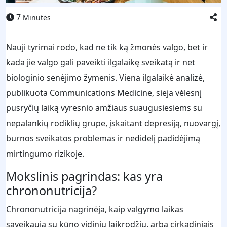
7
Minutės
Nauji tyrimai rodo, kad ne tik ką žmonės valgo, bet ir
kada jie valgo gali paveikti ilgalaikę sveikatą ir net
biologinio senėjimo žymenis. Viena ilgalaikė analizė,
publikuota Communications Medicine, sieja vėlesnį
pusryčių laiką vyresnio amžiaus suaugusiesiems su
nepalankių rodiklių grupe, įskaitant depresiją, nuovargį,
burnos sveikatos problemas ir nedidelį padidėjimą
mirtingumo rizikoje.
Mokslinis pagrindas: kas yra
chrononutricija?
Chrononutricija nagrinėja, kaip valgymo laikas
sąveikauja su kūno vidiniu laikrodžiu, arba cirkadiniais