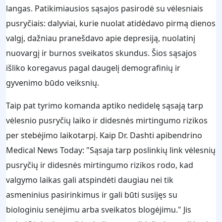
langas. Patikimiausios sąsajos pasirodė su vėlesniais
pusryčiais: dalyviai, kurie nuolat atidėdavo pirmą dienos
valgį, dažniau pranešdavo apie depresiją, nuolatinį
nuovargį ir burnos sveikatos skundus. Šios sąsajos
išliko koregavus pagal daugelį demografinių ir
gyvenimo būdo veiksnių.
Taip pat tyrimo komanda aptiko nedidelę sąsają tarp
vėlesnio pusryčių laiko ir didesnės mirtingumo rizikos
per stebėjimo laikotarpį. Kaip Dr. Dashti apibendrino
Medical News Today: "Sąsaja tarp poslinkių link vėlesnių
pusryčių ir didesnės mirtingumo rizikos rodo, kad
valgymo laikas gali atspindėti daugiau nei tik
asmeninius pasirinkimus ir gali būti susijęs su
biologiniu senėjimu arba sveikatos blogėjimu." Jis