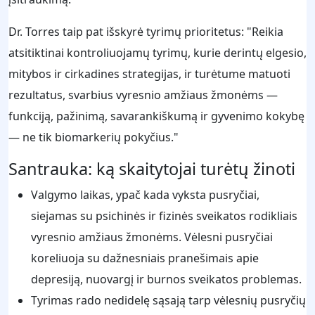
Dr. Torres taip pat išskyrė tyrimų prioritetus: "Reikia
atsitiktinai kontroliuojamų tyrimų, kurie derintų elgesio,
mitybos ir cirkadines strategijas, ir turėtume matuoti
rezultatus, svarbius vyresnio amžiaus žmonėms —
funkciją, pažinimą, savarankiškumą ir gyvenimo kokybę
— ne tik biomarkerių pokyčius."
Santrauka: ką skaitytojai turėtų žinoti
Valgymo laikas, ypač kada vyksta pusryčiai,
siejamas su psichinės ir fizinės sveikatos rodikliais
vyresnio amžiaus žmonėms. Vėlesni pusryčiai
koreliuoja su dažnesniais pranešimais apie
depresiją, nuovargį ir burnos sveikatos problemas.
Tyrimas rado nedidelę sąsają tarp vėlesnių pusryčių