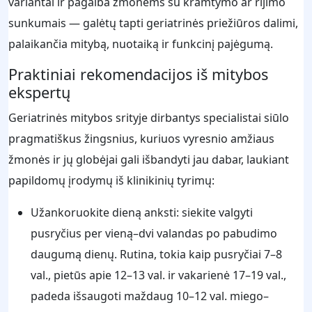
variantai ir pagalba žmonėms su kramtymo ar rijimo
sunkumais — galėtų tapti geriatrinės priežiūros dalimi,
palaikančia mitybą, nuotaiką ir funkcinį pajėgumą.
Praktiniai rekomendacijos iš mitybos
ekspertų
Geriatrinės mitybos srityje dirbantys specialistai siūlo
pragmatiškus žingsnius, kuriuos vyresnio amžiaus
žmonės ir jų globėjai gali išbandyti jau dabar, laukiant
papildomų įrodymų iš klinikinių tyrimų:
Užankoruokite dieną anksti: siekite valgyti
pusryčius per vieną–dvi valandas po pabudimo
daugumą dienų. Rutina, tokia kaip pusryčiai 7–8
val., pietūs apie 12–13 val. ir vakarienė 17–19 val.,
padeda išsaugoti maždaug 10–12 val. miego–