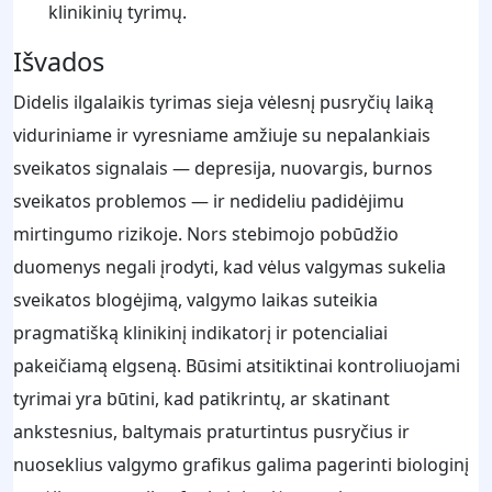
klinikinių tyrimų.
Išvados
Didelis ilgalaikis tyrimas sieja vėlesnį pusryčių laiką
viduriniame ir vyresniame amžiuje su nepalankiais
sveikatos signalais — depresija, nuovargis, burnos
sveikatos problemos — ir nedideliu padidėjimu
mirtingumo rizikoje. Nors stebimojo pobūdžio
duomenys negali įrodyti, kad vėlus valgymas sukelia
sveikatos blogėjimą, valgymo laikas suteikia
pragmatišką klinikinį indikatorį ir potencialiai
pakeičiamą elgseną. Būsimi atsitiktinai kontroliuojami
tyrimai yra būtini, kad patikrintų, ar skatinant
ankstesnius, baltymais praturtintus pusryčius ir
nuoseklius valgymo grafikus galima pagerinti biologinį