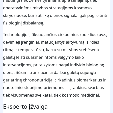
naudingi tiek Žemės tyrimams apie senėjimą, tiek
operatyvinėms mitybos strategijoms kosmoso
skrydžiuose, kur sutrikę dienos signalai gali pagreitinti
fiziologinį disbalansą.
Technologijos, fiksuojančios cirkadinius rodiklius (pvz.,
dėvimieji įrenginiai, matuojantys aktyvumą, širdies
ritmą ir temperatūrą), kartu su mitybos stebėsena
galėtų leisti suasmenintoms valgymo laiko
intervencijoms, pritaikytoms pagal individo biologinę
dieną. Būsimi translaciniai darbai galėtų sujungti
geriatrinę chrononutriciją, cirkadinius biomarkerius ir
nuotolinio stebėjimo priemones — įrankius, svarbius
tiek visuomenės sveikatai, tiek kosmoso medicinai.
Eksperto įžvalga