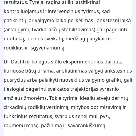
rezultatus. Tyrėjai ragina atlikti atsitiktinai
kontroliuojamus ir intervencinius tyrimus, kad
patikrintų, ar valgymo laiko perkėlimas į ankstesnį laiką
(ar valgymų tvarkaraščių stabilizavimas) gali pagerinti
nuotaiką, burnos sveikatą, medžiagų apykaitos
rodiklius ir išgyvenamumą.
Dr. Dashti ir kolegos siūlo eksperimentinius darbus,
kuriuose būtų tiriama, ar skatinimas valgyti ankstesnius
pusryčius arba palaikyti nuoseklius valgymo grafikų gali
tiesiogiai pagerinti sveikatos trajektorijas vyresnio
amžiaus žmonėms. Tokie tyrimai idealiu atveju derintų
cirkadinių rodiklių vertinimą, mitybos optimizavimą ir
funkcinius rezultatus, svarbius senėjimui, pvz.,
raumenų masę, pažinimą ir savarankiškumą.