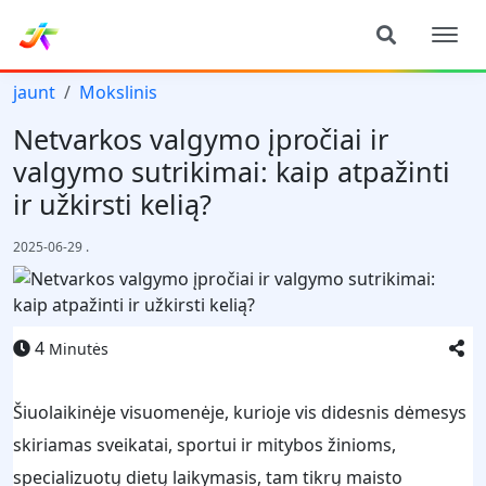
jaunt
Mokslinis
Netvarkos valgymo įpročiai ir
valgymo sutrikimai: kaip atpažinti
ir užkirsti kelią?
2025-06-29
.
4
Minutės
Šiuolaikinėje visuomenėje, kurioje vis didesnis dėmesys
skiriamas sveikatai, sportui ir mitybos žinioms,
specializuotų dietų laikymasis, tam tikrų maisto