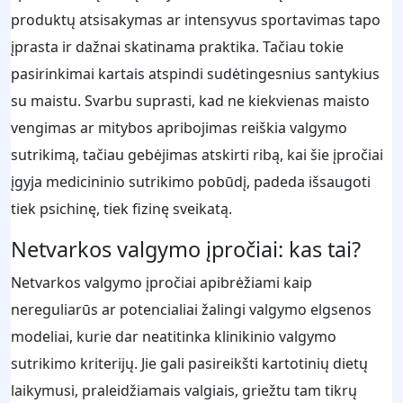
produktų atsisakymas ar intensyvus sportavimas tapo
įprasta ir dažnai skatinama praktika. Tačiau tokie
pasirinkimai kartais atspindi sudėtingesnius santykius
su maistu. Svarbu suprasti, kad ne kiekvienas maisto
vengimas ar mitybos apribojimas reiškia valgymo
sutrikimą, tačiau gebėjimas atskirti ribą, kai šie įpročiai
įgyja medicininio sutrikimo pobūdį, padeda išsaugoti
tiek psichinę, tiek fizinę sveikatą.
Netvarkos valgymo įpročiai: kas tai?
Netvarkos valgymo įpročiai apibrėžiami kaip
nereguliarūs ar potencialiai žalingi valgymo elgsenos
modeliai, kurie dar neatitinka klinikinio valgymo
sutrikimo kriterijų. Jie gali pasireikšti kartotinių dietų
laikymusi, praleidžiamais valgiais, griežtu tam tikrų