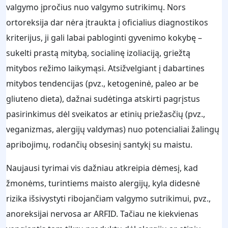
valgymo įpročius nuo valgymo sutrikimų. Nors
ortoreksija dar nėra įtraukta į oficialius diagnostikos
kriterijus, ji gali labai pabloginti gyvenimo kokybę –
sukelti prastą mitybą, socialinę izoliaciją, griežtą
mitybos režimo laikymąsi. Atsižvelgiant į dabartines
mitybos tendencijas (pvz., ketogeninė, paleo ar be
gliuteno dieta), dažnai sudėtinga atskirti pagrįstus
pasirinkimus dėl sveikatos ar etinių priežasčių (pvz.,
veganizmas, alergijų valdymas) nuo potencialiai žalingų
apribojimų, rodančių obsesinį santykį su maistu.
Naujausi tyrimai vis dažniau atkreipia dėmesį, kad
žmonėms, turintiems maisto alergijų, kyla didesnė
rizika išsivystyti ribojančiam valgymo sutrikimui, pvz.,
anoreksijai nervosa ar ARFID. Tačiau ne kiekvienas