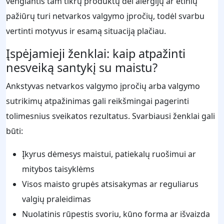
vengiantis tam tikrų produktų dėl alergijų ar etinių
pažiūrų turi netvarkos valgymo įpročių, todėl svarbu
vertinti motyvus ir esamą situaciją plačiau.
Įspėjamieji ženklai: kaip atpažinti
nesveiką santykį su maistu?
Ankstyvas netvarkos valgymo įpročių arba valgymo
sutrikimų atpažinimas gali reikšmingai pagerinti
tolimesnius sveikatos rezultatus. Svarbiausi ženklai gali
būti:
Įkyrus dėmesys maistui, patiekalų ruošimui ar
mitybos taisyklėms
Visos maisto grupės atsisakymas ar reguliarus
valgių praleidimas
Nuolatinis rūpestis svoriu, kūno forma ar išvaizda