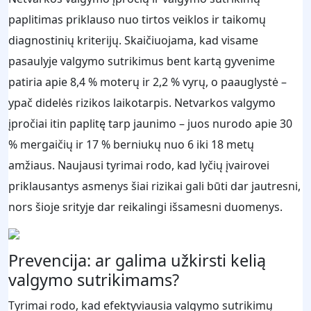
paplitimas priklauso nuo tirtos veiklos ir taikomų
diagnostinių kriterijų. Skaičiuojama, kad visame
pasaulyje valgymo sutrikimus bent kartą gyvenime
patiria apie 8,4 % moterų ir 2,2 % vyrų, o paauglystė –
ypač didelės rizikos laikotarpis. Netvarkos valgymo
įpročiai itin paplitę tarp jaunimo – juos nurodo apie 30
% mergaičių ir 17 % berniukų nuo 6 iki 18 metų
amžiaus. Naujausi tyrimai rodo, kad lyčių įvairovei
priklausantys asmenys šiai rizikai gali būti dar jautresni,
nors šioje srityje dar reikalingi išsamesni duomenys.
Prevencija: ar galima užkirsti kelią
valgymo sutrikimams?
Tyrimai rodo, kad efektyviausia valgymo sutrikimų