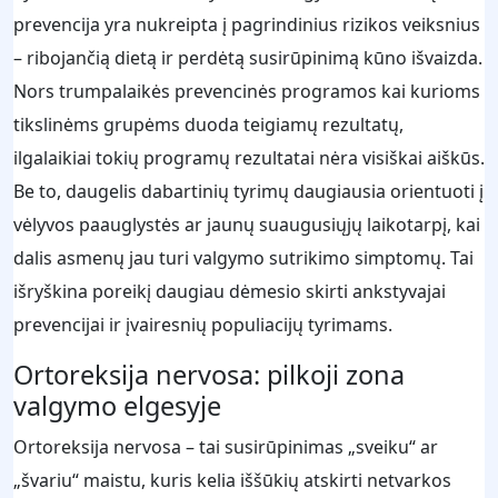
prevencija yra nukreipta į pagrindinius rizikos veiksnius
– ribojančią dietą ir perdėtą susirūpinimą kūno išvaizda.
Nors trumpalaikės prevencinės programos kai kurioms
tikslinėms grupėms duoda teigiamų rezultatų,
ilgalaikiai tokių programų rezultatai nėra visiškai aiškūs.
Be to, daugelis dabartinių tyrimų daugiausia orientuoti į
vėlyvos paauglystės ar jaunų suaugusiųjų laikotarpį, kai
dalis asmenų jau turi valgymo sutrikimo simptomų. Tai
išryškina poreikį daugiau dėmesio skirti ankstyvajai
prevencijai ir įvairesnių populiacijų tyrimams.
Ortoreksija nervosa: pilkoji zona
valgymo elgesyje
Ortoreksija nervosa – tai susirūpinimas „sveiku“ ar
„švariu“ maistu, kuris kelia iššūkių atskirti netvarkos