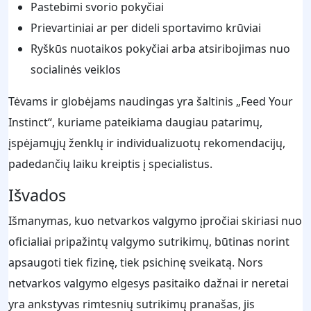
Pastebimi svorio pokyčiai
Prievartiniai ar per dideli sportavimo krūviai
Ryškūs nuotaikos pokyčiai arba atsiribojimas nuo
socialinės veiklos
Tėvams ir globėjams naudingas yra šaltinis „Feed Your
Instinct“, kuriame pateikiama daugiau patarimų,
įspėjamųjų ženklų ir individualizuotų rekomendacijų,
padedančių laiku kreiptis į specialistus.
Išvados
Išmanymas, kuo netvarkos valgymo įpročiai skiriasi nuo
oficialiai pripažintų valgymo sutrikimų, būtinas norint
apsaugoti tiek fizinę, tiek psichinę sveikatą. Nors
netvarkos valgymo elgesys pasitaiko dažnai ir neretai
yra ankstyvas rimtesnių sutrikimų pranašas, jis