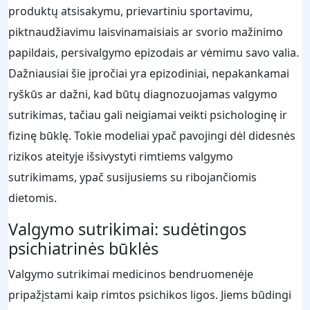
produktų atsisakymu, prievartiniu sportavimu,
piktnaudžiavimu laisvinamaisiais ar svorio mažinimo
papildais, persivalgymo epizodais ar vėmimu savo valia.
Dažniausiai šie įpročiai yra epizodiniai, nepakankamai
ryškūs ar dažni, kad būtų diagnozuojamas valgymo
sutrikimas, tačiau gali neigiamai veikti psichologinę ir
fizinę būklę. Tokie modeliai ypač pavojingi dėl didesnės
rizikos ateityje išsivystyti rimtiems valgymo
sutrikimams, ypač susijusiems su ribojančiomis
dietomis.
Valgymo sutrikimai: sudėtingos
psichiatrinės būklės
Valgymo sutrikimai medicinos bendruomenėje
pripažįstami kaip rimtos psichikos ligos. Jiems būdingi