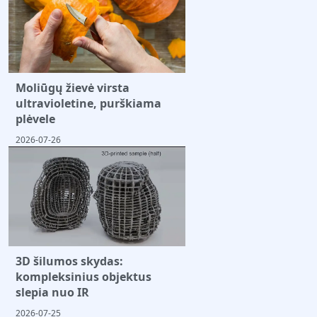
Moliūgų žievė virsta
ultravioletine, purškiama
plėvele
2026-07-26
3D šilumos skydas:
kompleksinius objektus
slepia nuo IR
2026-07-25