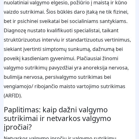
nuolatiniai valgymo elgesio, požiūrio į maistą ir kūno
vaizdo sutrikimai. Šios būklės daro įtaką ne tik fizinei,
bet ir psichinei sveikatai bei socialiniams santykiams.
Diagnozę nustato kvalifikuoti specialistai, taikant
struktūrizuotus interviu ir standartizuotus vertinimus,
siekiant įvertinti simptomų sunkumą, dažnumą bei
poveikį kasdieniam gyvenimui. Plačiausiai žinomi
valgymo sutrikimų pavyzdžiai yra anoreksija nervosa,
bulimija nervosa, persivalgymo sutrikimas bei
vengiamojo/ ribojančio maisto vartojimo sutrikimas
(ARFID).
Paplitimas: kaip dažni valgymo
sutrikimai ir netvarkos valgymo
įpročiai?
Netvarkos valgymo įpročių ir valgymo sutrikimų