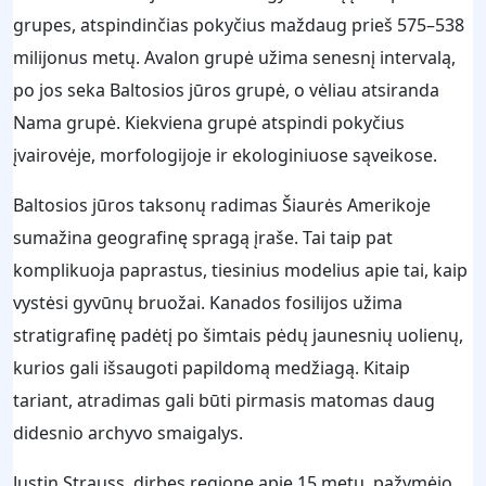
grupes, atspindinčias pokyčius maždaug prieš 575–538
milijonus metų. Avalon grupė užima senesnį intervalą,
po jos seka Baltosios jūros grupė, o vėliau atsiranda
Nama grupė. Kiekviena grupė atspindi pokyčius
įvairovėje, morfologijoje ir ekologiniuose sąveikose.
Baltosios jūros taksonų radimas Šiaurės Amerikoje
sumažina geografinę spragą įraše. Tai taip pat
komplikuoja paprastus, tiesinius modelius apie tai, kaip
vystėsi gyvūnų bruožai. Kanados fosilijos užima
stratigrafinę padėtį po šimtais pėdų jaunesnių uolienų,
kurios gali išsaugoti papildomą medžiagą. Kitaip
tariant, atradimas gali būti pirmasis matomas daug
didesnio archyvo smaigalys.
Justin Strauss, dirbęs regione apie 15 metų, pažymėjo,