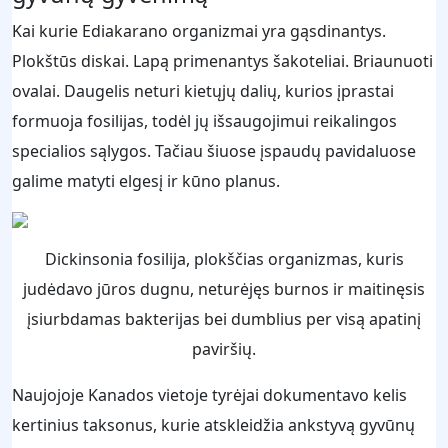
Kai kurie Ediakarano organizmai yra gąsdinantys.
Plokštūs diskai. Lapą primenantys šakoteliai. Briaunuoti
ovalai. Daugelis neturi kietųjų dalių, kurios įprastai
formuoja fosilijas, todėl jų išsaugojimui reikalingos
specialios sąlygos. Tačiau šiuose įspaudų pavidaluose
galime matyti elgesį ir kūno planus.
Dickinsonia fosilija, plokščias organizmas, kuris
judėdavo jūros dugnu, neturėjęs burnos ir maitinęsis
įsiurbdamas bakterijas bei dumblius per visą apatinį
paviršių.
Naujojoje Kanados vietoje tyrėjai dokumentavo kelis
kertinius taksonus, kurie atskleidžia ankstyvą gyvūnų