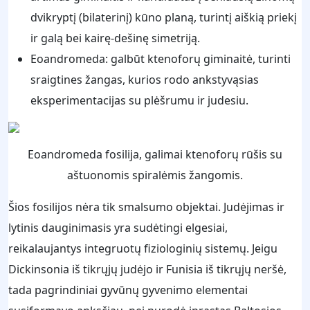
dvikryptį (bilaterinį) kūno planą, turintį aiškią priekį
ir galą bei kairę-dešinę simetriją.
Eoandromeda: galbūt ktenoforų giminaitė, turinti
sraigtines žangas, kurios rodo ankstyvąsias
eksperimentacijas su plėšrumu ir judesiu.
Eoandromeda fosilija, galimai ktenoforų rūšis su
aštuonomis spiralėmis žangomis.
Šios fosilijos nėra tik smalsumo objektai. Judėjimas ir
lytinis dauginimasis yra sudėtingi elgesiai,
reikalaujantys integruotų fiziologinių sistemų. Jeigu
Dickinsonia iš tikrųjų judėjo ir Funisia iš tikrųjų neršė,
tada pagrindiniai gyvūnų gyvenimo elementai