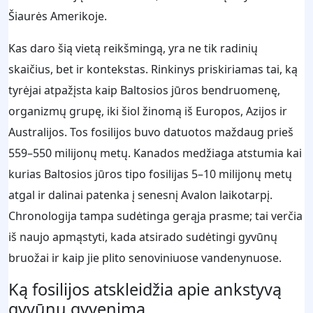
Šiaurės Amerikoje.
Kas daro šią vietą reikšmingą, yra ne tik radinių
skaičius, bet ir kontekstas. Rinkinys priskiriamas tai, ką
tyrėjai atpažįsta kaip Baltosios jūros bendruomenę,
organizmų grupę, iki šiol žinomą iš Europos, Azijos ir
Australijos. Tos fosilijos buvo datuotos maždaug prieš
559–550 milijonų metų. Kanados medžiaga atstumia kai
kurias Baltosios jūros tipo fosilijas 5–10 milijonų metų
atgal ir dalinai patenka į senesnį Avalon laikotarpį.
Chronologija tampa sudėtinga gerąja prasme; tai verčia
iš naujo apmąstyti, kada atsirado sudėtingi gyvūnų
bruožai ir kaip jie plito senoviniuose vandenynuose.
Ką fosilijos atskleidžia apie ankstyvą
gyvūnų gyvenimą