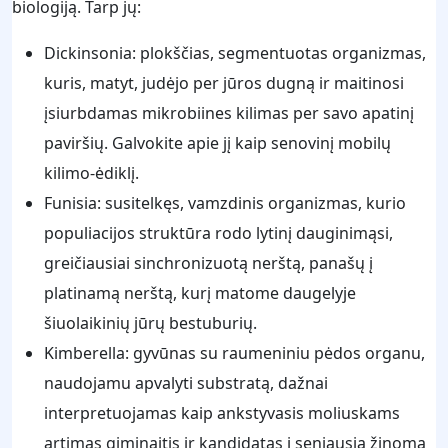
biologiją. Tarp jų:
Dickinsonia: plokščias, segmentuotas organizmas,
kuris, matyt, judėjo per jūros dugną ir maitinosi
įsiurbdamas mikrobiines kilimas per savo apatinį
paviršių. Galvokite apie jį kaip senovinį mobilų
kilimo-ėdiklį.
Funisia: susitelkęs, vamzdinis organizmas, kurio
populiacijos struktūra rodo lytinį dauginimąsi,
greičiausiai sinchronizuotą nerštą, panašų į
platinamą nerštą, kurį matome daugelyje
šiuolaikinių jūrų bestuburių.
Kimberella: gyvūnas su raumeniniu pėdos organu,
naudojamu apvalyti substratą, dažnai
interpretuojamas kaip ankstyvasis moliuskams
artimas giminaitis ir kandidatas į seniausią žinomą