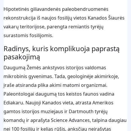
Hipotetinės giliavandenės paleobendruomenės
rekonstrukcija iš naujos fosilijų vietos Kanados Šiaurės
vakarų teritorijose, parengta remiantis tyrėjų
surastomis fosilijomis.
Radinys, kuris komplikuoja paprastą
pasakojimą
Daugumą Žemės ankstyvos istorijos valdomas
mikrobinis gyvenimas. Tada, geologinėje akimirkoje,
įraše atsiranda plika akimi matomi organizmai.
Paleontologai daugumą tos keistos faunos vadina
Ediakaru. Naujoji Kanados vieta, atrasta Amerikos
gamtos istorijos muziejaus ir Dartmouth tyrėjų
komandų ir aprašyta Science Advances, talpina daugiau
nei 100 fosilijų ir kelias rūšis, anksčiau neįrašytas