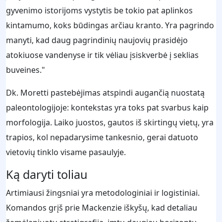
gyvenimo istorijoms vystytis be tokio pat aplinkos
kintamumo, koks būdingas arčiau kranto. Yra pagrindo
manyti, kad daug pagrindinių naujovių prasidėjo
atokiuose vandenyse ir tik vėliau įsiskverbė į seklias
buveines."
Dk. Moretti pastebėjimas atspindi augančią nuostatą
paleontologijoje: kontekstas yra toks pat svarbus kaip
morfologija. Laiko juostos, gautos iš skirtingų vietų, yra
trapios, kol nepadarysime tankesnio, gerai datuoto
vietovių tinklo visame pasaulyje.
Ką daryti toliau
Artimiausi žingsniai yra metodologiniai ir logistiniai.
Komandos grįš prie Mackenzie iškyšų, kad detaliau