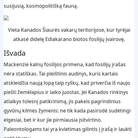
susijusią, kosmopolitišką fauną.
Vieta Kanados Šiaurės vakarų teritorijose, kur tyrėjai
atkasė didelę Ediakarano biotos fosilijų įvairovę.
Išvada
Mackenzie kalnų fosilijos primena, kad fosilijų įrašas
nėra statiškas. Tai pleištinis audinys, kuris kartais
atskleidžia naują lopą taip ryškų, kad priverčia iš naujo
piešti žemėlapius ir laiko juostas. Jei Kanados rinkinys
atlaikys tolesnį patikrinimą, jis pakeis pagrindinius
gyvūnų kilmės žymenis: ne tik kada pasirodė sudėtingi
elgesiai, bet ir kur jie pirmiausia įsitvirtino.
Paleontologams tai yra kvietimas gilintis į įrašą ir laukti