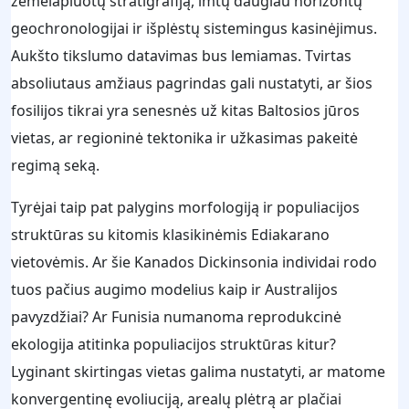
žemėlapiuotų stratigrafiją, imtų daugiau horizontų
geochronologijai ir išplėstų sistemingus kasinėjimus.
Aukšto tikslumo datavimas bus lemiamas. Tvirtas
absoliutaus amžiaus pagrindas gali nustatyti, ar šios
fosilijos tikrai yra senesnės už kitas Baltosios jūros
vietas, ar regioninė tektonika ir užkasimas pakeitė
regimą seką.
Tyrėjai taip pat palygins morfologiją ir populiacijos
struktūras su kitomis klasikinėmis Ediakarano
vietovėmis. Ar šie Kanados Dickinsonia individai rodo
tuos pačius augimo modelius kaip ir Australijos
pavyzdžiai? Ar Funisia numanoma reprodukcinė
ekologija atitinka populiacijos struktūras kitur?
Lyginant skirtingas vietas galima nustatyti, ar matome
konvergentinę evoliuciją, arealų plėtrą ar plačiai