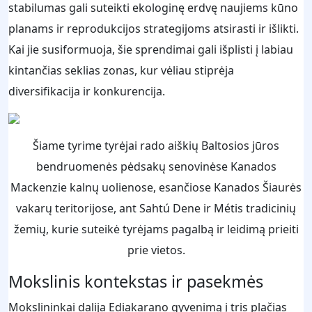
stabilumas gali suteikti ekologinę erdvę naujiems kūno
planams ir reprodukcijos strategijoms atsirasti ir išlikti.
Kai jie susiformuoja, šie sprendimai gali išplisti į labiau
kintančias seklias zonas, kur vėliau stiprėja
diversifikacija ir konkurencija.
Šiame tyrime tyrėjai rado aiškių Baltosios jūros
bendruomenės pėdsakų senovinėse Kanados
Mackenzie kalnų uolienose, esančiose Kanados Šiaurės
vakarų teritorijose, ant Sahtú Dene ir Métis tradicinių
žemių, kurie suteikė tyrėjams pagalbą ir leidimą prieiti
prie vietos.
Mokslinis kontekstas ir pasekmės
Mokslininkai dalija Ediakarano gyvenimą į tris plačias