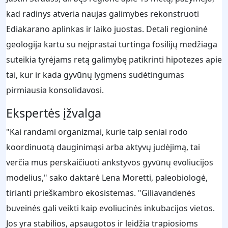
kad radinys atveria naujas galimybes rekonstruoti
Ediakarano aplinkas ir laiko juostas. Detali regioninė
geologija kartu su neįprastai turtinga fosilijų medžiaga
suteikia tyrėjams retą galimybę patikrinti hipotezes apie
tai, kur ir kada gyvūnų lygmens sudėtingumas
pirmiausia konsolidavosi.
Ekspertės įžvalga
"Kai randami organizmai, kurie taip seniai rodo
koordinuotą dauginimąsi arba aktyvų judėjimą, tai
verčia mus perskaičiuoti ankstyvos gyvūnų evoliucijos
modelius," sako daktarė Lena Moretti, paleobiologė,
tirianti prieškambro ekosistemas. "Giliavandenės
buveinės gali veikti kaip evoliucinės inkubacijos vietos.
Jos yra stabilios, apsaugotos ir leidžia trapiosioms