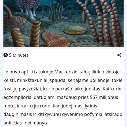
5
Minutės
Jie buvo aptikti atokioje Mackenzie kalnų įlinkio vietoje:
keisti, minkštakūniai įspaudai senajame uolienoje, tokie
fosilijų pavyzdžiai, kurie perrašo laiko juostas. Kai kurie
egzemplioriai datuojami maždaug prieš 567 milijonus
metų, ir kartu jie rodo, kad judėjimas, lytinis
dauginimasis ir kiti gyvūnų gyvenimo požymiai atsirado
anksčiau, nei manyta.