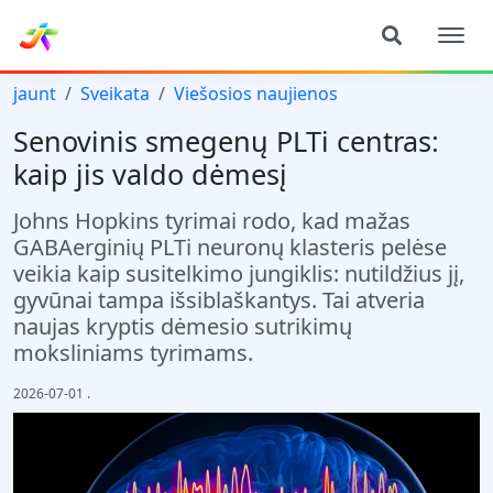
jaunt
Sveikata
Viešosios naujienos
Senovinis smegenų PLTi centras:
kaip jis valdo dėmesį
Johns Hopkins tyrimai rodo, kad mažas
GABAerginių PLTi neuronų klasteris pelėse
veikia kaip susitelkimo jungiklis: nutildžius jį,
gyvūnai tampa išsiblaškantys. Tai atveria
naujas kryptis dėmesio sutrikimų
moksliniams tyrimams.
2026-07-01
.