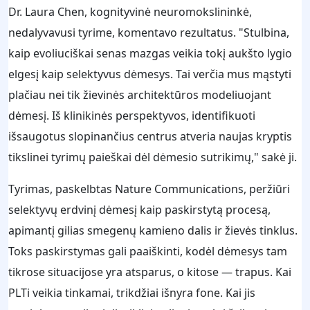
Dr. Laura Chen, kognityvinė neuromokslininkė,
nedalyvavusi tyrime, komentavo rezultatus. "Stulbina,
kaip evoliuciškai senas mazgas veikia tokį aukšto lygio
elgesį kaip selektyvus dėmesys. Tai verčia mus mąstyti
plačiau nei tik žievinės architektūros modeliuojant
dėmesį. Iš klinikinės perspektyvos, identifikuoti
išsaugotus slopinančius centrus atveria naujas kryptis
tikslinei tyrimų paieškai dėl dėmesio sutrikimų," sakė ji.
Tyrimas, paskelbtas Nature Communications, peržiūri
selektyvų erdvinį dėmesį kaip paskirstytą procesą,
apimantį gilias smegenų kamieno dalis ir žievės tinklus.
Toks paskirstymas gali paaiškinti, kodėl dėmesys tam
tikrose situacijose yra atsparus, o kitose — trapus. Kai
PLTi veikia tinkamai, trikdžiai išnyra fone. Kai jis