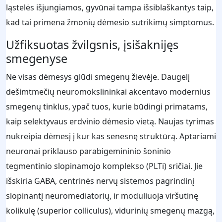
ląstelės išjungiamos, gyvūnai tampa išsiblaškantys taip,
kad tai primena žmonių dėmesio sutrikimų simptomus.
Užfiksuotas žvilgsnis, įsišaknijęs
smegenyse
Ne visas dėmesys glūdi smegenų žievėje. Daugelį
dešimtmečių neuromokslininkai akcentavo modernius
smegenų tinklus, ypač tuos, kurie būdingi primatams,
kaip selektyvaus erdvinio dėmesio vietą. Naujas tyrimas
nukreipia dėmesį į kur kas senesnę struktūrą. Aptariami
neuronai priklauso parabigemininio šoninio
tegmentinio slopinamojo komplekso (PLTi) sričiai. Jie
išskiria GABA, centrinės nervų sistemos pagrindinį
slopinantį neuromediatorių, ir moduliuoja viršutinę
kolikulę (superior colliculus), vidurinių smegenų mazgą,