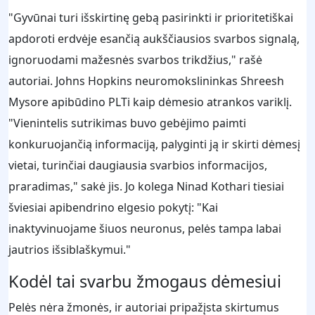
"Gyvūnai turi išskirtinę gebą pasirinkti ir prioritetiškai
apdoroti erdvėje esančią aukščiausios svarbos signalą,
ignoruodami mažesnės svarbos trikdžius," rašė
autoriai. Johns Hopkins neuromokslininkas Shreesh
Mysore apibūdino PLTi kaip dėmesio atrankos variklį.
"Vienintelis sutrikimas buvo gebėjimo paimti
konkuruojančią informaciją, palyginti ją ir skirti dėmesį
vietai, turinčiai daugiausia svarbios informacijos,
praradimas," sakė jis. Jo kolega Ninad Kothari tiesiai
šviesiai apibendrino elgesio pokytį: "Kai
inaktyvinuojame šiuos neuronus, pelės tampa labai
jautrios išsiblaškymui."
Kodėl tai svarbu žmogaus dėmesiui
Pelės nėra žmonės, ir autoriai pripažįsta skirtumus