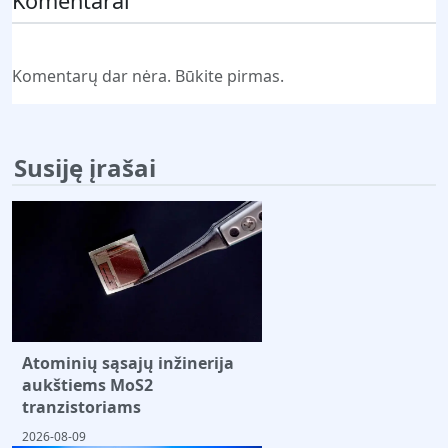
Komentarai
Komentarų dar nėra. Būkite pirmas.
Susiję įrašai
Atominių sąsajų inžinerija
aukštiems MoS2
tranzistoriams
2026-08-09