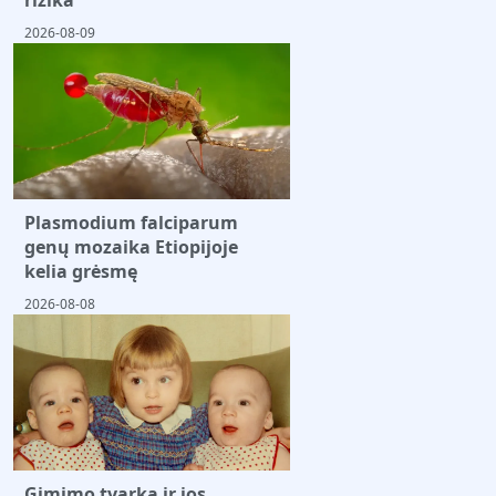
rizika
2026-08-09
Plasmodium falciparum
genų mozaika Etiopijoje
kelia grėsmę
2026-08-08
Gimimo tvarka ir jos