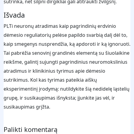
sutrinka, net silpni dirgikliai gali atitraukti žvilgsnį.
Išvada
PLTi neuronų atradimas kaip pagrindinių erdvinio
dėmesio reguliatorių pelėse papildo svarbią dalį dėl to,
kaip smegenys nusprendžia, ką apdoroti ir ką ignoruoti.
Tai pabrėžia senovinį grandinės elementą su šiuolaikine
reikšme, galintį sujungti pagrindinius neuromokslinius
atradimus ir klinikinius tyrimus apie dėmesio
sutrikimus. Kol kas tyrimas pateikia aiškų
eksperimentinį įrodymą: nutildykite šią nedidelę ląstelių
grupę, ir susikaupimas išnyksta; įjunkite jas vėl, ir
susikaupimas grįžta.
Palikti komentarą