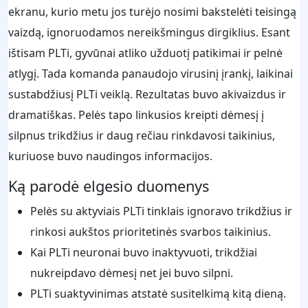
ekranu, kurio metu jos turėjo nosimi bakstelėti teisingą
vaizdą, ignoruodamos nereikšmingus dirgiklius. Esant
ištisam PLTi, gyvūnai atliko užduotį patikimai ir pelnė
atlygį. Tada komanda panaudojo virusinį įrankį, laikinai
sustabdžiusį PLTi veiklą. Rezultatas buvo akivaizdus ir
dramatiškas. Pelės tapo linkusios kreipti dėmesį į
silpnus trikdžius ir daug rečiau rinkdavosi taikinius,
kuriuose buvo naudingos informacijos.
Ką parodė elgesio duomenys
Pelės su aktyviais PLTi tinklais ignoravo trikdžius ir
rinkosi aukštos prioritetinės svarbos taikinius.
Kai PLTi neuronai buvo inaktyvuoti, trikdžiai
nukreipdavo dėmesį net jei buvo silpni.
PLTi suaktyvinimas atstatė susitelkimą kitą dieną.