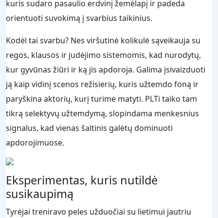
kuris sudaro pasaulio erdvinį žemėlapį ir padeda
orientuoti suvokimą į svarbius taikinius.
Kodėl tai svarbu? Nes viršutinė kolikulė sąveikauja su
regos, klausos ir judėjimo sistemomis, kad nurodytų,
kur gyvūnas žiūri ir ką jis apdoroja. Galima įsivaizduoti
ją kaip vidinį scenos režisierių, kuris užtemdo foną ir
paryškina aktorių, kurį turime matyti. PLTi taiko tam
tikrą selektyvų užtemdymą, slopindama menkesnius
signalus, kad vienas šaltinis galėtų dominuoti
apdorojimuose.
Eksperimentas, kuris nutildė
susikaupimą
Tyrėjai treniravo peles užduočiai su lietimui jautriu