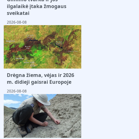
ilgalaikė įtaka žmogaus
sveikatai
2026-08-08
Drėgna žiema, vėjas ir 2026
m. didieji gaisrai Europoje
2026-08-08