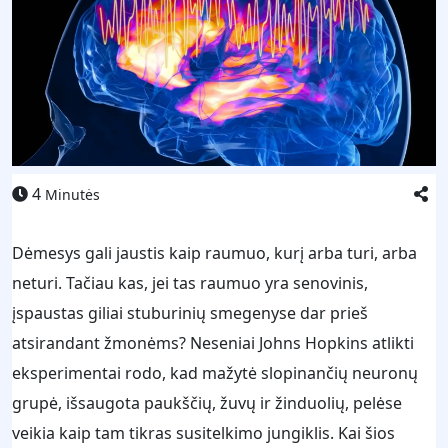
4
Minutės
Dėmesys gali jaustis kaip raumuo, kurį arba turi, arba
neturi. Tačiau kas, jei tas raumuo yra senovinis,
įspaustas giliai stuburinių smegenyse dar prieš
atsirandant žmonėms? Neseniai Johns Hopkins atlikti
eksperimentai rodo, kad mažytė slopinančių neuronų
grupė, išsaugota paukščių, žuvų ir žinduolių, pelėse
veikia kaip tam tikras susitelkimo jungiklis. Kai šios