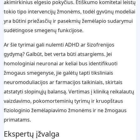
akimirkinius elgesio pokyčius. Etiškumo komitetai leistų
tokio tipo intervencijų žmonėms, todėl gyvūnų modeliai
yra būtini priežasčių ir pasekmių žemėlapio sudarymui
sudėtingose smegenų funkcijose.
Ar šie tyrimai gali nulemti ADHD ar šizofrenijos
gydymą? Galbūt, bet verta būti atsargiems. Jei
homologiniai neuronai ar keliai bus identifikuoti
žmogaus smegenyse, jie galėtų tapti tiksliniais
neuromoduliacijos ar farmacijos taikiniais, skirtais
atstatyti slopinųjų balansą. Vertimas į kliniką reikalautų
vaizdavimo, pokomorteminių tyrimų ir kruopštaus
fiziologinio žemėlapiavimo žmonėms ir ne žmogaus
primatams.
Ekspertų įžvalga