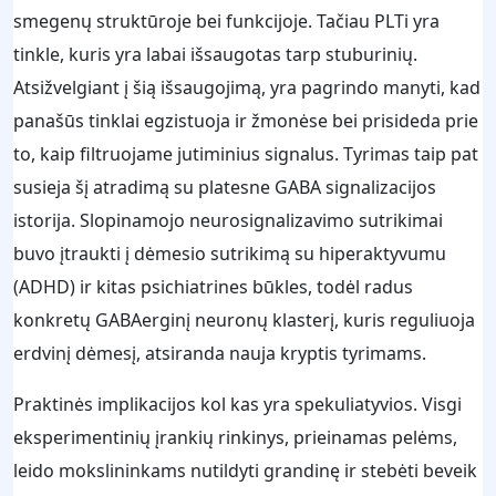
smegenų struktūroje bei funkcijoje. Tačiau PLTi yra
tinkle, kuris yra labai išsaugotas tarp stuburinių.
Atsižvelgiant į šią išsaugojimą, yra pagrindo manyti, kad
panašūs tinklai egzistuoja ir žmonėse bei prisideda prie
to, kaip filtruojame jutiminius signalus. Tyrimas taip pat
susieja šį atradimą su platesne GABA signalizacijos
istorija. Slopinamojo neurosignalizavimo sutrikimai
buvo įtraukti į dėmesio sutrikimą su hiperaktyvumu
(ADHD) ir kitas psichiatrines būkles, todėl radus
konkretų GABAerginį neuronų klasterį, kuris reguliuoja
erdvinį dėmesį, atsiranda nauja kryptis tyrimams.
Praktinės implikacijos kol kas yra spekuliatyvios. Visgi
eksperimentinių įrankių rinkinys, prieinamas pelėms,
leido mokslininkams nutildyti grandinę ir stebėti beveik