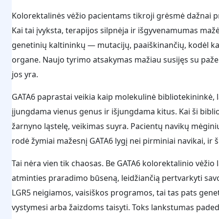
Kolorektalinės vėžio pacientams tikroji grėsmė dažnai pr
Kai tai įvyksta, terapijos silpnėja ir išgyvenamumas maž
genetinių kaltininkų — mutacijų, paaiškinančių, kodėl kai
organe. Naujo tyrimo atsakymas mažiau susijęs su pažei
jos yra.
GATA6 paprastai veikia kaip molekulinė bibliotekininkė, 
įjungdama vienus genus ir išjungdama kitus. Kai ši bibl
žarnyno ląstelę, veikimas suyra. Pacientų navikų mėgini
rodė žymiai mažesnį GATA6 lygį nei pirminiai navikai, ir
Tai nėra vien tik chaosas. Be GATA6 kolorektalinio vėžio lą
atminties praradimo būseną, leidžiančią pertvarkyti sav
LGR5 neigiamos, vaisiškos programos, tai tas pats genet
vystymesi arba žaizdoms taisyti. Toks lankstumas padeda 