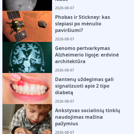
2026-08-07
Phobas ir Stickney: kas
slepiasi po mėnulio
paviršiumi?
2026-08-07
Genomo pertvarkymas
Alzheimerio ligoje: erdvinė
architektūra
2026-08-07
Dantenų uždegimas gali
signalizuoti apie 2 tipo
diabetą
2026-08-07
Ankstyvas socialinių tinklų
naudojimas mažina
pažymius
2026-08-07