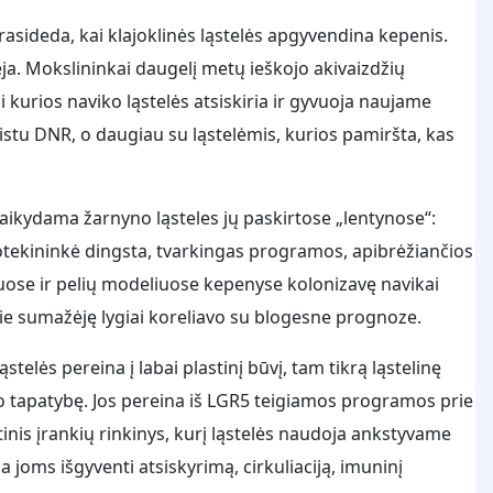
asideda, kai klajoklinės ląstelės apgyvendina kepenis.
ėja. Mokslininkai daugelį metų ieškojo akivaizdžių
 kurios naviko ląstelės atsiskiria ir gyvuoja naujame
stu DNR, o daugiau su ląstelėmis, kurios pamiršta, kas
laikydama žarnyno ląsteles jų paskirtose „lentynose“:
iotekininkė dingsta, tvarkingas programos, apibrėžiančios
uose ir pelių modeliuose kepenyse kolonizavę navikai
 šie sumažėję lygiai koreliavo su blogesne prognoze.
stelės pereina į labai plastinį būvį, tam tikrą ląstelinę
o tapatybę. Jos pereina iš LGR5 teigiamos programos prie
inis įrankių rinkinys, kurį ląstelės naudoja ankstyvame
joms išgyventi atsiskyrimą, cirkuliaciją, imuninį