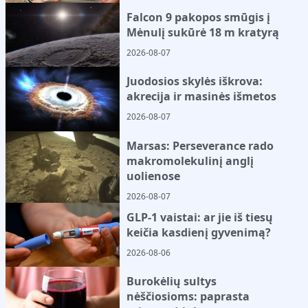
Falcon 9 pakopos smūgis į
Mėnulį sukūrė 18 m kratyrą
2026-08-07
Juodosios skylės iškrova:
akrecija ir masinės išmetos
2026-08-07
Marsas: Perseverance rado
makromolekulinį anglį
uolienose
2026-08-07
GLP-1 vaistai: ar jie iš tiesų
keičia kasdienį gyvenimą?
2026-08-06
Burokėlių sultys
nėščiosioms: paprasta