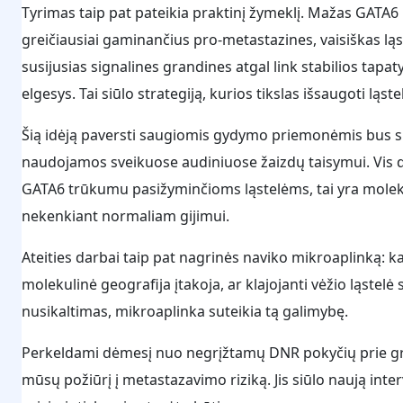
Tyrimas taip pat pateikia praktinį žymeklį. Mažas GATA6 
greičiausiai gaminančius pro-metastazines, vaisiškas lą
susijusias signalines grandines atgal link stabilios tap
elgesys. Tai siūlo strategiją, kurios tikslas išsaugoti ląste
Šią idėją paversti saugiomis gydymo priemonėmis bus su
naudojamos sveikuose audiniuose žaizdų taisymui. Vis 
GATA6 trūkumu pasižyminčioms ląstelėms, tai yra molekul
nekenkiant normaliam gijimui.
Ateities darbai taip pat nagrinės naviko mikroaplinką: ka
molekulinė geografija įtakoja, ar klajojanti vėžio ląstelė
nusikaltimas, mikroaplinka suteikia tą galimybę.
Perkeldami dėmesį nuo negrįžtamų DNR pokyčių prie gr
mūsų požiūrį į metastazavimo riziką. Jis siūlo naują int