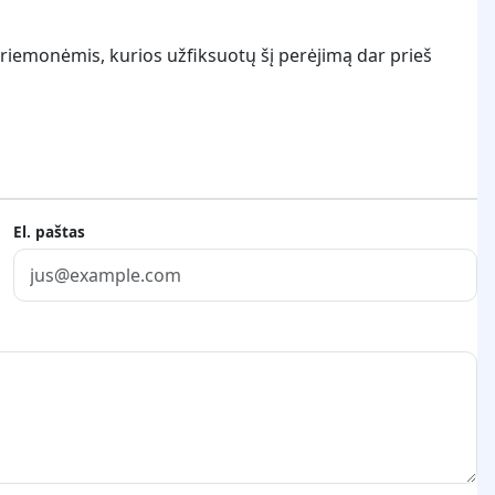
 priemonėmis, kurios užfiksuotų šį perėjimą dar prieš
El. paštas