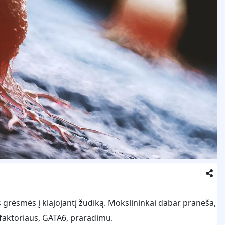
s grėsmės į klajojantį žudiką. Mokslininkai dabar praneša,
s faktoriaus, GATA6, praradimu.