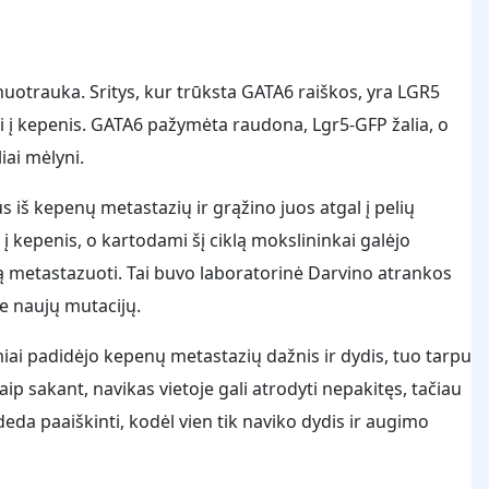
uotrauka. Sritys, kur trūksta GATA6 raiškos, yra LGR5
sti į kepenis. GATA6 pažymėta raudona, Lgr5-GFP žalia, o
iai mėlyni.
s iš kepenų metastazių ir grąžino juos atgal į pelių
o į kepenis, o kartodami šį ciklą mokslininkai galėjo
imą metastazuoti. Tai buvo laboratorinė Darvino atrankos
e naujų mutacijų.
iai padidėjo kepenų metastazių dažnis ir dydis, tuo tarpu
ip sakant, navikas vietoje gali atrodyti nepakitęs, tačiau
deda paaiškinti, kodėl vien tik naviko dydis ir augimo