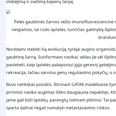
stebėjimą ir svetimą kepenų terpę.
Pelės gaubtinės žarnos vėžio imunofluorescencinė n
neigiamos, tai rodo ląsteles, turinčias galimybę išpli
branduol
Norėdami stebėti šią evoliuciją, tyrėjai augino organoidu
gaubtinę žarną. Susiformavo navikai, vėliau jie vėl išplit
pastebėti, kaip ląstelės palaipsniui įgija geresnį gebėj
rekreacija, tačiau varoma genų reguliavimo pokyčių, o n
Buvo netikėtas posūkis. Ištrinant GATA6 modeliuose žym
pirminio naviko augimas išliko daugiausia nepakitęs. Kita
jame gali būti ląstelių, parengtų tolimam plitimui. Tai pa
sparta dažnai negali numatyti metastazavimo rizikos.