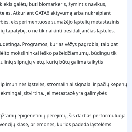
kiekis galėtų būti biomarkeris, žymintis navikus,
steles. Atkuriant GATA6 aktyvumą arba nukreipiant
atybės, eksperimentuose sumažėjo ląstelių metastazinis
lių tapatybę, o ne tik naikinti besidalijančias ląsteles.
dėtinga. Programos, kurias vėžys pagrobia, taip pat
dėlto mokslininkai ieško pažeidžiamumų, būdingų tik
inių silpnųjų vietų, kurių būtų galima taikytis
ip imuninės ląstelės, stromaliniai signalai ir pačių kepenų
 sėkmingai įsitvirtina. Jei metastazė yra galimybės
įžtamų epigenetinių perėjimų, šis darbas performuluoja
ervencijų klasę, priemones, kurios padeda ląstelėms