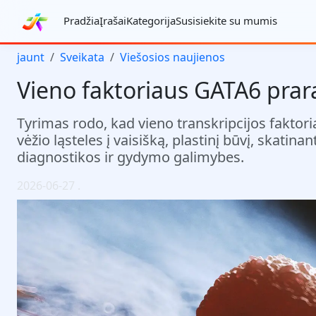
Pradžia
Įrašai
Kategorija
Susisiekite su mumis
jaunt
Sveikata
Viešosios naujienos
Vieno faktoriaus GATA6 pra
Tyrimas rodo, kad vieno transkripcijos faktor
vėžio ląsteles į vaisišką, plastinį būvį, skatin
diagnostikos ir gydymo galimybes.
2026-06-27
.