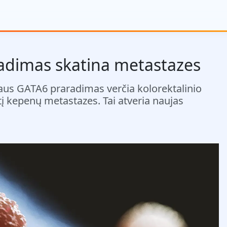
radimas skatina metastazes
iaus GATA6 praradimas verčia kolorektalinio
antį kepenų metastazes. Tai atveria naujas