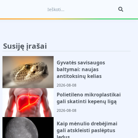
Susiję įrašai
Gyvatės savisaugos
baltymai: naujas
antitoksinų kelias
2026-08-08
Polietileno mikroplastikai
gali skatinti kepenų ligą
2026-08-08
Kaip mėnulio drebėjimai
gali atskleisti paslėptus
ledus