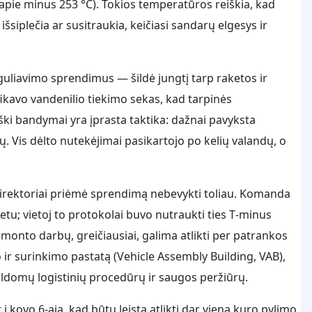
apie minus 253 °C). Tokios temperatūros reiškia, kad
šsiplečia ar susitraukia, keičiasi sandarų elgesys ir
uliavimo sprendimus — šildė jungtį tarp raketos ir
ifikavo vandenilio tiekimo sekas, kad tarpinės
niški bandymai yra įprasta taktika: dažnai pavyksta
. Vis dėlto nutekėjimai pasikartojo po kelių valandų, o
o direktoriai priėmė sprendimą nebevykti toliau. Komanda
etu; vietoj to protokolai buvo nutraukti ties T‑minus
nto darbų, greičiausiai, galima atlikti per patrankos
to ir surinkimo pastatą (Vehicle Assembly Building, VAB),
pildomų logistinių procedūrų ir saugos peržiūrų.
 kovo 6‑ąją, kad būtų leista atlikti dar vieną kuro pylimo