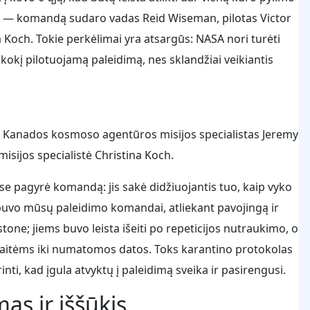
utus — komandą sudaro vadas Reid Wiseman, pilotas Victor
a Koch. Tokie perkėlimai yra atsargūs: NASA nori turėti
okį pilotuojamą paleidimą, nes sklandžiai veikiantis
over, Kanados kosmoso agentūros misijos specialistas Jeremy
isijos specialistė Christina Koch.
 pagyrė komandą: jis sakė didžiuojantis tuo, kaip vyko
 buvo mūsų paleidimo komandai, atliekant pavojingą ir
tone; jiems buvo leista išeiti po repeticijos nutraukimo, o
savaitėms iki numatomos datos. Toks karantino protokolas
rinti, kad įgula atvyktų į paleidimą sveika ir pasirengusi.
as ir iššūkis