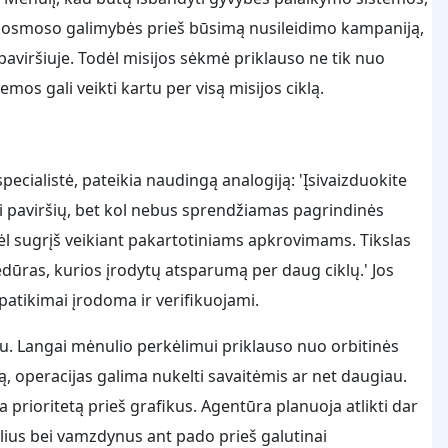
 kosmoso galimybės prieš būsimą nusileidimo kampaniją,
 paviršiuje. Todėl misijos sėkmė priklauso ne tik nuo
emos gali veikti kartu per visą misijos ciklą.
pecialistė, pateikia naudingą analogiją: 'Įsivaizduokite
yti paviršių, bet kol nebus sprendžiamas pagrindinės
ėl sugrįš veikiant pakartotiniams apkrovimams. Tikslas
edūras, kurios įrodytų atsparumą per daug ciklų.' Jos
i patikimai įrodoma ir verifikuojami.
u. Langai mėnulio perkėlimui priklauso nuo orbitinės
ą, operacijas galima nukelti savaitėmis ar net daugiau.
 prioritetą prieš grafikus. Agentūra planuoja atlikti dar
klius bei vamzdynus ant pado prieš galutinai