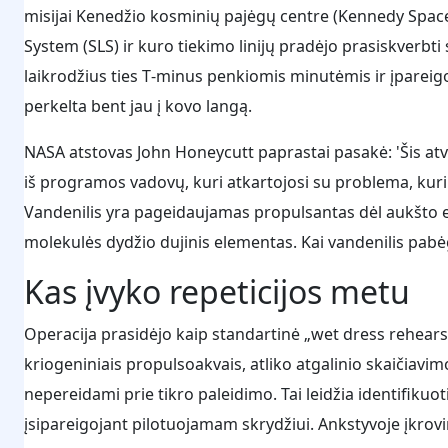
misijai Kenedžio kosminių pajėgų centre (Kennedy Space 
System (SLS) ir kuro tiekimo linijų pradėjo prasiskverbti
laikrodžius ties T‑minus penkiomis minutėmis ir įpareig
perkelta bent jau į kovo langą.
NASA atstovas John Honeycutt paprastai pasakė: 'Šis atv
iš programos vadovų, kuri atkartojosi su problema, kuri
Vandenilis yra pageidaujamas propulsantas dėl aukšto ef
molekulės dydžio dujinis elementas. Kai vandenilis pabėg
Kas įvyko repeticijos metu
Operacija prasidėjo kaip standartinė „wet dress rehearsal
kriogeniniais propulsoakvais, atliko atgalinio skaičiav
nepereidami prie tikro paleidimo. Tai leidžia identifikuo
įsipareigojant pilotuojamam skrydžiui. Ankstyvoje įkrov