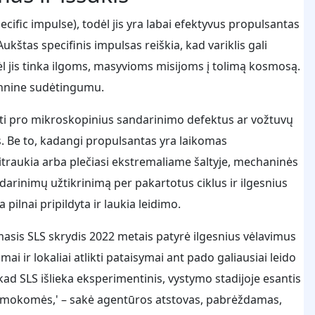
ecific impulse), todėl jis yra labai efektyvus propulsantas
kštas specifinis impulsas reiškia, kad variklis gali
l jis tinka ilgoms, masyvioms misijoms į tolimą kosmosą.
chnine sudėtingumu.
rbti pro mikroskopinius sandarinimo defektus ar vožtuvų
. Be to, kadangi propulsantas yra laikomas
traukia arba plečiasi ekstremaliame šaltyje, mechaninės
ndarinimų užtikrinimą per pakartotus ciklus ir ilgesnius
pilnai pripildyta ir laukia leidimo.
rmasis SLS skrydis 2022 metais patyrė ilgesnius vėlavimus
ai ir lokaliai atlikti pataisymai ant pado galiausiai leido
kad SLS išlieka eksperimentinis, vystymo stadijoje esantis
iau mokomės,' – sakė agentūros atstovas, pabrėždamas,