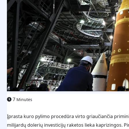
7
Minutės
Įprasta kuro pylimo procedūra virto griaučiančia primini
milijardų dolerių investicijų raketos lieka kaprizingos. P