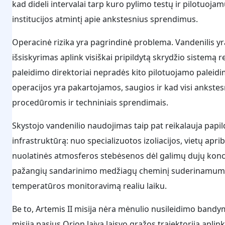
kad dideli intervalai tarp kuro pylimo testų ir pilotuo
institucijos atmintį apie ankstesnius sprendimus.
Operacinė rizika yra pagrindinė problema. Vandenilis y
išsiskyrimas aplink visiškai pripildytą skrydžio sistemą r
paleidimo direktoriai nepradės kito pilotuojamo paleidi
operacijos yra pakartojamos, saugios ir kad visi ankstes
procedūromis ir techniniais sprendimais.
Skystojo vandenilio naudojimas taip pat reikalauja pap
infrastruktūrą: nuo specializuotos izoliacijos, vietų apr
nuolatinės atmosferos stebėsenos dėl galimų dujų konce
pažangių sandarinimo medžiagų cheminį suderinamumą, 
temperatūros monitoravimą realiu laiku.
Be to, Artemis II misija nėra mėnulio nusileidimo bandy
misija pasiųs Orion laivą laisvo grąžos trajektorija apl