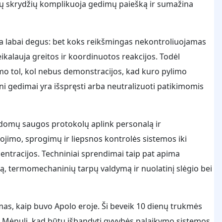
jamų skrydžių komplikuoja gedimų paiešką ir sumažina
ra labai degus: bet koks reikšmingas nekontroliuojamas
eikalauja greitos ir koordinuotos reakcijos. Todėl
mo tol, kol nebus demonstracijos, kad kuro pylimo
ni gedimai yra išspręsti arba neutralizuoti patikimomis
ildomų saugos protokolų aplink personalą ir
ibojimo, sprogimų ir liepsnos kontrolės sistemos iki
ntracijos. Techniniai sprendimai taip pat apima
termomechaninių tarpų valdymą ir nuolatinį slėgio bei
mas, kaip buvo Apolo eroje. Ši beveik 10 dienų trukmės
ink Mėnulį, kad būtų išbandyti gyvybės palaikymo sistemos,