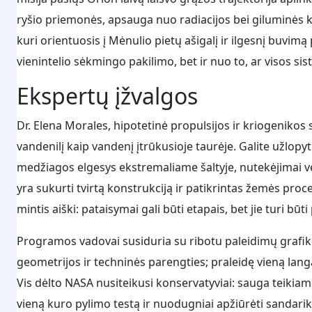
ryšio priemonės, apsauga nuo radiacijos bei giluminės
kuri orientuosis į Mėnulio pietų ašigalį ir ilgesnį buvimą
vienintelio sėkmingo pakilimo, bet ir nuo to, ar visos sist
Ekspertų įžvalgos
Dr. Elena Morales, hipotetinė propulsijos ir kriogenikos s
vandenilį kaip vandenį įtrūkusioje taurėje. Galite užlop
medžiagos elgesys ekstremaliame šaltyje, nutekėjimai v
yra sukurti tvirtą konstrukciją ir patikrintas žemės proc
mintis aiški: pataisymai gali būti etapais, bet jie turi būt
Programos vadovai susiduria su ribotu paleidimų grafik
geometrijos ir techninės parengties; praleidę vieną lang
Vis dėlto NASA nusiteikusi konservatyviai: sauga teikiama
vieną kuro pylimo testą ir nuodugniai apžiūrėti sandari