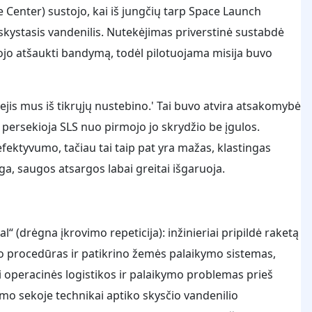
Center) sustojo, kai iš jungčių tarp Space Launch
 skystasis vandenilis. Nutekėjimas priverstinė sustabdė
ojo atšaukti bandymą, todėl pilotuojama misija buvo
ejis mus iš tikrųjų nustebino.' Tai buvo atvira atsakomybė
 persekioja SLS nuo pirmojo jo skrydžio be įgulos.
ektyvumo, tačiau tai taip pat yra mažas, klastingas
a, saugos atsargos labai greitai išgaruoja.
“ (drėgna įkrovimo repeticija): inžinieriai pripildė raketą
imo procedūras ir patikrino žemės palaikymo sistemas,
ti operacinės logistikos ir palaikymo problemas prieš
imo sekoje technikai aptiko skysčio vandenilio