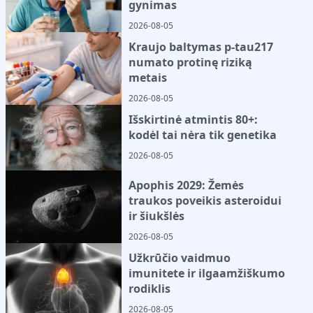
gynimas
2026-08-05
Kraujo baltymas p-tau217
numato protinę riziką
metais
2026-08-05
Išskirtinė atmintis 80+:
kodėl tai nėra tik genetika
2026-08-05
Apophis 2029: Žemės
traukos poveikis asteroidui
ir šiukšlės
2026-08-05
Užkrūčio vaidmuo
imunitete ir ilgaamžiškumo
rodiklis
2026-08-05