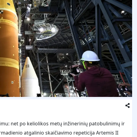
mu: net po keliolikos metų inžinerinių patobulinimų ir
irmadienio atgalinio skaičiavimo repeticija Artemis II