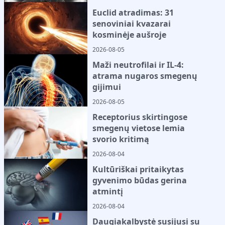
Euclid atradimas: 31
senoviniai kvazarai
kosminėje aušroje
2026-08-05
Maži neutrofilai ir IL-4:
atrama nugaros smegenų
gijimui
2026-08-05
Receptorius skirtingose
smegenų vietose lemia
svorio kritimą
2026-08-04
Kultūriškai pritaikytas
gyvenimo būdas gerina
atmintį
2026-08-04
Daugiakalbystė susijusi su