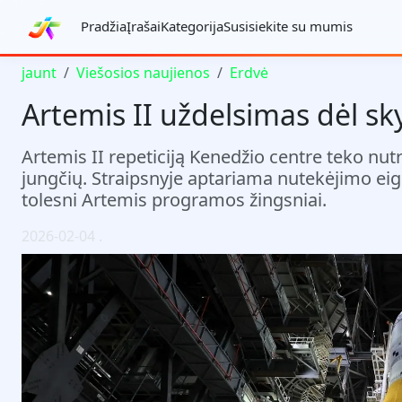
Pradžia
Įrašai
Kategorija
Susisiekite su mumis
jaunt
Viešosios naujienos
Erdvė
Artemis II uždelsimas dėl sk
Artemis II repeticiją Kenedžio centre teko nut
jungčių. Straipsnyje aptariama nutekėjimo eig
tolesni Artemis programos žingsniai.
2026-02-04
.