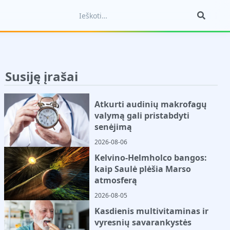
Susiję įrašai
Atkurti audinių makrofagų
valymą gali pristabdyti
senėjimą
2026-08-06
Kelvino-Helmholco bangos:
kaip Saulė plėšia Marso
atmosferą
2026-08-05
Kasdienis multivitaminas ir
vyresnių savarankystės