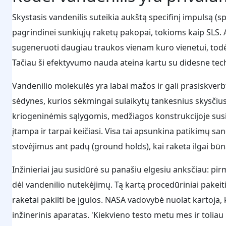
Skystasis vandenilis suteikia aukštą specifinį impulsą (sp
pagrindinei sunkiųjų raketų pakopai, tokioms kaip SLS. Au
sugeneruoti daugiau traukos vienam kuro vienetui, todė
Tačiau ši efektyvumo nauda ateina kartu su didesne te
Vandenilio molekulės yra labai mažos ir gali prasiskve
sėdynes, kurios sėkmingai sulaikytų tankesnius skysčius
kriogeninėmis sąlygomis, medžiagos konstrukcijoje susi
įtampa ir tarpai keičiasi. Visa tai apsunkina patikimų sa
stovėjimus ant padų (ground holds), kai raketa ilgai būna 
Inžinieriai jau susidūrė su panašiu elgesiu anksčiau: pi
dėl vandenilio nutekėjimų. Tą kartą procedūriniai pakeitim
raketai pakilti be įgulos. NASA vadovybė nuolat kartoja, 
inžinerinis aparatas. 'Kiekvieno testo metu mes ir tol