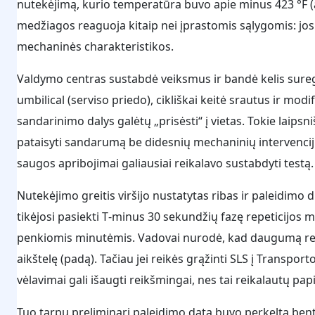
nutekėjimą, kurio temperatūra buvo apie minus 423 °F (
medžiagos reaguoja kitaip nei įprastomis sąlygomis: jos i
mechaninės charakteristikos.
Valdymo centras sustabdė veiksmus ir bandė kelis sureg
umbilical (serviso priedo), cikliškai keitė srautus ir mod
sandarinimo dalys galėtų „prisėsti“ į vietas. Tokie laips
pataisyti sandarumą be didesnių mechaninių intervencijų
saugos apribojimai galiausiai reikalavo sustabdyti testą.
Nutekėjimo greitis viršijo nustatytas ribas ir paleidim
tikėjosi pasiekti T‑minus 30 sekundžių fazę repeticijos m
penkiomis minutėmis. Vadovai nurodė, kad daugumą remo
aikštelę (padą). Tačiau jei reikės grąžinti SLS į Transpor
vėlavimai gali išaugti reikšmingai, nes tai reikalautų pa
Tuo tarpu preliminari paleidimo data buvo perkelta bent į