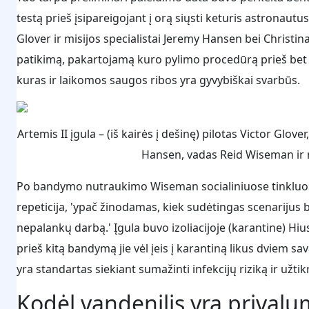
testą prieš įsipareigojant į orą siųsti keturis astrona
Glover ir misijos specialistai Jeremy Hansen bei Christin
patikimą, pakartojamą kuro pylimo procedūrą prieš bet k
kuras ir laikomos saugos ribos yra gyvybiškai svarbūs.
Artemis II įgula – (iš kairės į dešinę) pilotas Victor Gl
Hansen, vadas Reid Wiseman ir m
Po bandymo nutraukimo Wiseman socialiniuose tinkluose
repeticija, 'ypač žinodamas, kiek sudėtingas scenarijus
nepalankų darbą.' Įgula buvo izoliacijoje (karantine) Hius
prieš kitą bandymą jie vėl įeis į karantiną likus dviem 
yra standartas siekiant sumažinti infekcijų riziką ir užtik
Kodėl vandenilis yra privalum