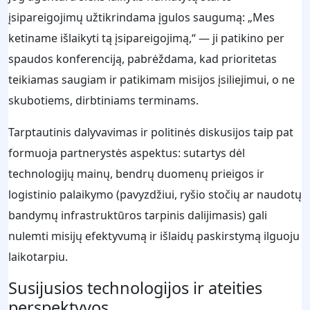
įsipareigojimų užtikrindama įgulos saugumą: „Mes
ketiname išlaikyti tą įsipareigojimą,“ — ji patikino per
spaudos konferenciją, pabrėždama, kad prioritetas
teikiamas saugiam ir patikimam misijos įsiliejimui, o ne
skubotiems, dirbtiniams terminams.
Tarptautinis dalyvavimas ir politinės diskusijos taip pat
formuoja partnerystės aspektus: sutartys dėl
technologijų mainų, bendrų duomenų prieigos ir
logistinio palaikymo (pavyzdžiui, ryšio stočių ar naudotų
bandymų infrastruktūros tarpinis dalijimasis) gali
nulemti misijų efektyvumą ir išlaidų paskirstymą ilguoju
laikotarpiu.
Susijusios technologijos ir ateities
perspektyvos