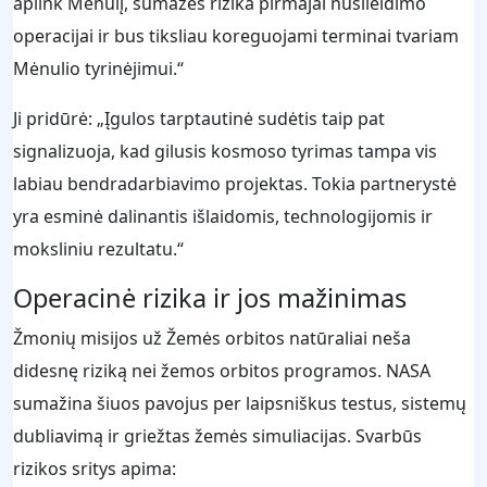
aplink Mėnulį, sumažės rizika pirmajai nusileidimo
operacijai ir bus tiksliau koreguojami terminai tvariam
Mėnulio tyrinėjimui.“
Ji pridūrė: „Įgulos tarptautinė sudėtis taip pat
signalizuoja, kad gilusis kosmoso tyrimas tampa vis
labiau bendradarbiavimo projektas. Tokia partnerystė
yra esminė dalinantis išlaidomis, technologijomis ir
moksliniu rezultatu.“
Operacinė rizika ir jos mažinimas
Žmonių misijos už Žemės orbitos natūraliai neša
didesnę riziką nei žemos orbitos programos. NASA
sumažina šiuos pavojus per laipsniškus testus, sistemų
dubliavimą ir griežtas žemės simuliacijas. Svarbūs
rizikos sritys apima: