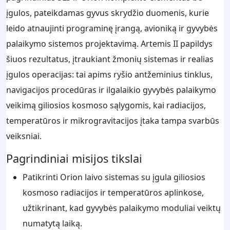
įgulos, pateikdamas gyvus skrydžio duomenis, kurie
leido atnaujinti programinę įrangą, avioniką ir gyvybės
palaikymo sistemos projektavimą. Artemis II papildys
šiuos rezultatus, įtraukiant žmonių sistemas ir realias
įgulos operacijas: tai apims ryšio antžeminius tinklus,
navigacijos procedūras ir ilgalaikio gyvybės palaikymo
veikimą giliosios kosmoso sąlygomis, kai radiacijos,
temperatūros ir mikrogravitacijos įtaka tampa svarbūs
veiksniai.
Pagrindiniai misijos tikslai
Patikrinti Orion laivo sistemas su įgula giliosios
kosmoso radiacijos ir temperatūros aplinkose,
užtikrinant, kad gyvybės palaikymo moduliai veiktų
numatytą laiką.