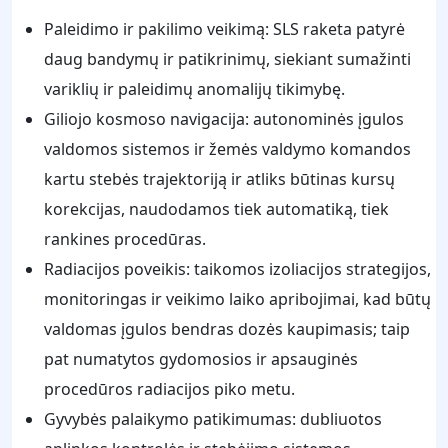
Paleidimo ir pakilimo veikimą: SLS raketa patyrė
daug bandymų ir patikrinimų, siekiant sumažinti
variklių ir paleidimų anomalijų tikimybę.
Giliojo kosmoso navigacija: autonominės įgulos
valdomos sistemos ir žemės valdymo komandos
kartu stebės trajektoriją ir atliks būtinas kursų
korekcijas, naudodamos tiek automatiką, tiek
rankines procedūras.
Radiacijos poveikis: taikomos izoliacijos strategijos,
monitoringas ir veikimo laiko apribojimai, kad būtų
valdomas įgulos bendras dozės kaupimasis; taip
pat numatytos gydomosios ir apsauginės
procedūros radiacijos piko metu.
Gyvybės palaikymo patikimumas: dubliuotos