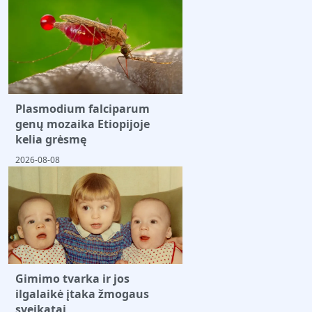
Plasmodium falciparum
genų mozaika Etiopijoje
kelia grėsmę
2026-08-08
Gimimo tvarka ir jos
ilgalaikė įtaka žmogaus
sveikatai