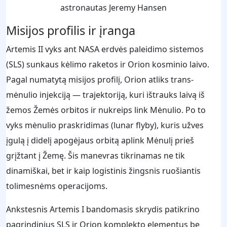
astronautas Jeremy Hansen
Misijos profilis ir įranga
Artemis II vyks ant NASA erdvės paleidimo sistemos
(SLS) sunkaus kėlimo raketos ir Orion kosminio laivo.
Pagal numatytą misijos profilį, Orion atliks trans-
mėnulio injekciją — trajektoriją, kuri ištrauks laivą iš
žemos Žemės orbitos ir nukreips link Mėnulio. Po to
vyks mėnulio praskridimas (lunar flyby), kuris užves
įgulą į didelį apogėjaus orbitą aplink Mėnulį prieš
grįžtant į Žemę. Šis manevras tikrinamas ne tik
dinamiškai, bet ir kaip logistinis žingsnis ruošiantis
tolimesnėms operacijoms.
Ankstesnis Artemis I bandomasis skrydis patikrino
pagrindinius SLS ir Orion komplekto elementus be