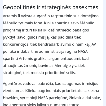
Geopolitinės ir strateginės pasekmės
Artemis II vyksta augančio tarptautinio susidomėjimo
Mėnulio tyrimais fone. Kinija spartina savo Mėnulio
programą ir turi tikslą iki dešimtmečio pabaigos
įvykdyti savo įgulos misiją, kas padidina tiek
konkurencijos, tiek bendradarbiavimo dinamiką. JAV
politika ir dabartinė administracija ragina NASA
spartinti Artemis grafiką, argumentuodami, kad
atnaujintas žmonių buvimas Mėnulyje yra tiek
strateginė, tiek mokslo prioritetinė sritis.
Agentūros vadovai pabrėžia, kad saugumas ir misijos
vientisumas išlieka pagrindiniais prioritetais. Lakiesha
Hawkins, vyresnioji NASA pareigūnė, žiniasklaidai sakė,
jog agentūra sieks laikytis numatytų starto