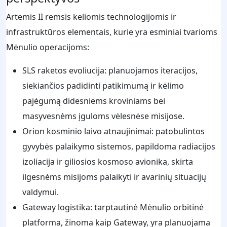
Artemis II remsis keliomis technologijomis ir
infrastruktūros elementais, kurie yra esminiai tvarioms
Mėnulio operacijoms:
SLS raketos evoliucija: planuojamos iteracijos,
siekiančios padidinti patikimumą ir kėlimo
pajėgumą didesniems kroviniams bei
masyvesnėms įguloms vėlesnėse misijose.
Orion kosminio laivo atnaujinimai: patobulintos
gyvybės palaikymo sistemos, papildoma radiacijos
izoliacija ir giliosios kosmoso avionika, skirta
ilgesnėms misijoms palaikyti ir avarinių situacijų
valdymui.
Gateway logistika: tarptautinė Mėnulio orbitinė
platforma, žinoma kaip Gateway, yra planuojama