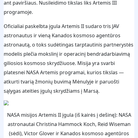
ant paviršiaus. Nusileidimo tikslas liks Artemis III
programoje.
Oficialiai paskelbta įgula Artemis II sudaro tris JAV
astronautus ir vieną Kanados kosmoso agentūros
astronautą, o toks sudėtingas tarptautinis partnerystės
modelis plečia mokslinį ir operacinį bendradarbiavimą
giliosios kosmoso skrydžiuose. Misija yra svarbi
platesnei NASA Artemis programai, kurios tikslas —
atkurti tvarią žmonių buvimą Mėnulyje ir paruošti
sąlygas ateities įgulų skrydžiams į Marsą.
NASA misijos Artemis II įgula (iš kairės į dešinę): NASA
astronautai Christina Hammock Koch, Reid Wiseman
(sėdi), Victor Glover ir Kanados kosmoso agentūros