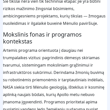
Šie tikslai nėra vien tik techniniai etapai: jie yra būtini
rizikos mažinimo žingsniai būsimiems,
ambicingesniems projektams, kurių tikslas — žmogaus
nusileidimas ir ilgalaikė buveinė Mėnulio paviršiuje.
Mokslinis fonas ir programos
kontekstas
Artemis programa orientuota į daugiau nei
trumpalaikes vizitus: pagrindinis dėmesys skiriamas
tvarumui, sistemingam moksliniam grąžinimui ir
infrastruktūros sukūrimui. Derindama žmonių buvimą
su robotinėmis priemonėmis ir tarptautiniais indėliais,
NASA siekia tirti Mėnulio geologiją, išteklius ir kosminę
aplinką naujais būdais, kurių Apollo metu nebuvo
įmanoma įgyvendinti. Programos prioritetai apima
nuolatinį vandens ledo žemėlapių sudarymą nuolat