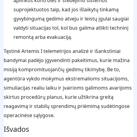
aplinkos kontrolės ir stebėjimo sistemos
suprojektuotos taip, kad jos išlaikytų tinkamą
gyvybingumą gedimo atveju ir leistų įgulai saugiai
valdyti situacijas tol, kol bus galima atlikti techninį
remontą arba evakuaciją.
Tęstinė Artemis I telemetrijos analizė ir išankstiniai
bandymai padėjo įgyvendinti pakeitimus, kurie mažina
misiją kompromituojančių gedimų tikimybę. Be to,
agentūra vykdo mokymus ekstremalioms situacijoms,
simuliacijas realiu laiku ir įvairioms galimoms avarijoms
skirtus procedūrų planus, kurie užtikrina greitą
reagavimą ir stabilų sprendimų priėmimą sudėtingose
operacinėse sąlygose.
Išvados