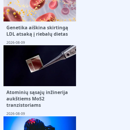
Genetika aiškina skirtingą
LDL atsaką į riebalų dietas
2026-08-09
Atominių sąsajų inžinerija
aukštiems MoS2
tranzistoriams
2026-08-09