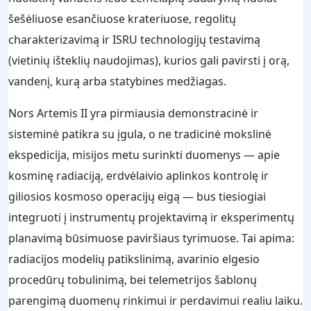
šešėliuose esančiuose krateriuose, regolitų
charakterizavimą ir ISRU technologijų testavimą
(vietinių išteklių naudojimas), kurios gali pavirsti į orą,
vandenį, kurą arba statybines medžiagas.
Nors Artemis II yra pirmiausia demonstracinė ir
sisteminė patikra su įgula, o ne tradicinė mokslinė
ekspedicija, misijos metu surinkti duomenys — apie
kosminę radiaciją, erdvėlaivio aplinkos kontrolę ir
giliosios kosmoso operacijų eigą — bus tiesiogiai
integruoti į instrumentų projektavimą ir eksperimentų
planavimą būsimuose paviršiaus tyrimuose. Tai apima:
radiacijos modelių patikslinimą, avarinio elgesio
procedūrų tobulinimą, bei telemetrijos šablonų
parengimą duomenų rinkimui ir perdavimui realiu laiku.