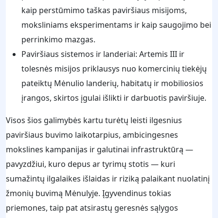
kaip perstūmimo taškas paviršiaus misijoms,
moksliniams eksperimentams ir kaip saugojimo bei
perrinkimo mazgas.
Paviršiaus sistemos ir landeriai: Artemis III ir
tolesnės misijos priklausys nuo komercinių tiekėjų
pateiktų Mėnulio landerių, habitatų ir mobiliosios
įrangos, skirtos įgulai išlikti ir darbuotis paviršiuje.
Visos šios galimybės kartu turėtų leisti ilgesnius
paviršiaus buvimo laikotarpius, ambicingesnes
mokslines kampanijas ir galutinai infrastruktūrą —
pavyzdžiui, kuro depus ar tyrimų stotis — kuri
sumažintų ilgalaikes išlaidas ir riziką palaikant nuolatinį
žmonių buvimą Mėnulyje. Įgyvendinus tokias
priemones, taip pat atsirastų geresnės sąlygos