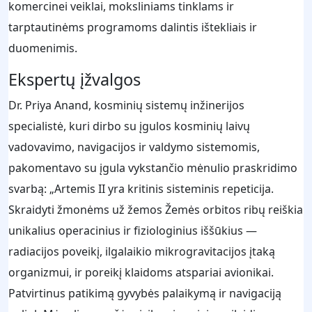
komercinei veiklai, moksliniams tinklams ir
tarptautinėms programoms dalintis ištekliais ir
duomenimis.
Ekspertų įžvalgos
Dr. Priya Anand, kosminių sistemų inžinerijos
specialistė, kuri dirbo su įgulos kosminių laivų
vadovavimo, navigacijos ir valdymo sistemomis,
pakomentavo su įgula vykstančio mėnulio praskridimo
svarbą: „Artemis II yra kritinis sisteminis repeticija.
Skraidyti žmonėms už žemos Žemės orbitos ribų reiškia
unikalius operacinius ir fiziologinius iššūkius —
radiacijos poveikį, ilgalaikio mikrogravitacijos įtaką
organizmui, ir poreikį klaidoms atspariai avionikai.
Patvirtinus patikimą gyvybės palaikymą ir navigaciją