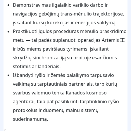
Demonstravimas ilgalaikio variklio darbo ir
navigacijos gebėjimų trans-mėnulio trajektorijose,
įskaitant kursų korekcijas ir energijos valdymą.
Praktikuoti įgulos procedūras mėnulio praskridimo
metu — tai padės suplanuoti operacijas Artemis III
ir būsimiems paviršiaus tyrimams, įskaitant
skrydžių sinchronizaciją su orbitoje esančiomis
stotimis ar landeriais.
Išbandyti ryšio ir žemės palaikymo tarpusavio
veikimą su tarptautiniais partneriais, tarp kurių
svarbus vaidmuo tenka Kanados kosmoso
agentūrai, taip pat pasitikrinti tarptinklinio ryšio
protokolus ir duomenų mainų sistemų
suderinamumą.