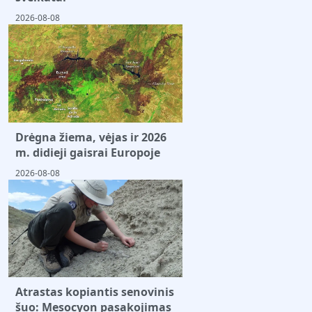
2026-08-08
Drėgna žiema, vėjas ir 2026
m. didieji gaisrai Europoje
2026-08-08
Atrastas kopiantis senovinis
šuo: Mesocyon pasakojimas