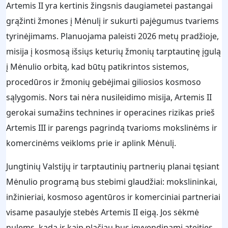
Artemis II yra kertinis žingsnis daugiametei pastangai
grąžinti žmones į Mėnulį ir sukurti pajėgumus tvariems
tyrinėjimams. Planuojama paleisti 2026 metų pradžioje,
misija į kosmosą išsiųs keturių žmonių tarptautinę įgulą
į Mėnulio orbitą, kad būtų patikrintos sistemos,
procedūros ir žmonių gebėjimai giliosios kosmoso
sąlygomis. Nors tai nėra nusileidimo misija, Artemis II
gerokai sumažins technines ir operacines rizikas prieš
Artemis III ir parengs pagrindą tvarioms mokslinėms ir
komercinėms veikloms prie ir aplink Mėnulį.
Jungtinių Valstijų ir tarptautinių partnerių planai tęsiant
Mėnulio programą bus stebimi glaudžiai: mokslininkai,
inžinieriai, kosmoso agentūros ir komerciniai partneriai
visame pasaulyje stebės Artemis II eigą. Jos sėkmė
nulems, kada ir kaip plačiau bus įgyvendinami ateities