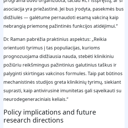
programa buvo organizuota, tačiau RCT išspręstų, ar ši
asociacija yra priežastinė. Jei bus įrodyta, pasekmės bus
didžiulės — galėtume pernaudoti esamą vakciną kaip
nebrangią priemonę pažintinės funkcijos atidėjimui.“
Dr. Raman pabrėžia praktinius aspektus: „Reikia
orientuoti tyrimus į tas populiacijas, kurioms
prognozuojama didžiausia nauda, stebėti klinikiniu
požiūriu reikšmingus pažintinius galutinius taškus ir
palyginti skirtingas vakcinos formules. Taip pat būtinos
mechanistinės studijos greta klinikinių tyrimų, siekiant
suprasti, kaip antivirusinė imunitetas gali sąveikauti su
neurodegeneraciniais keliais.“
Policy implications and future
research directions