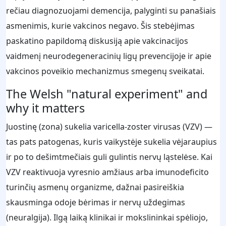
rečiau diagnozuojami demencija, palyginti su panašiais
asmenimis, kurie vakcinos negavo. Šis stebėjimas
paskatino papildomą diskusiją apie vakcinacijos
vaidmenį neurodegeneracinių ligų prevencijoje ir apie
vakcinos poveikio mechanizmus smegenų sveikatai.
The Welsh "natural experiment" and
why it matters
Juostinę (zona) sukelia varicella‑zoster virusas (VZV) —
tas pats patogenas, kuris vaikystėje sukelia vėjaraupius
ir po to dešimtmečiais guli gulintis nervų ląstelėse. Kai
VZV reaktivuoja vyresnio amžiaus arba imunodeficito
turinčių asmenų organizme, dažnai pasireiškia
skausminga odoje bėrimas ir nervų uždegimas
(neuralgija). Ilgą laiką klinikai ir mokslininkai spėliojo,