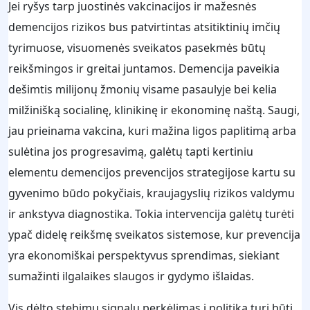
Jei ryšys tarp juostinės vakcinacijos ir mažesnės
demencijos rizikos bus patvirtintas atsitiktinių imčių
tyrimuose, visuomenės sveikatos pasekmės būtų
reikšmingos ir greitai juntamos. Demencija paveikia
dešimtis milijonų žmonių visame pasaulyje bei kelia
milžinišką socialinę, klinikinę ir ekonominę naštą. Saugi,
jau prieinama vakcina, kuri mažina ligos paplitimą arba
sulėtina jos progresavimą, galėtų tapti kertiniu
elementu demencijos prevencijos strategijose kartu su
gyvenimo būdo pokyčiais, kraujagyslių rizikos valdymu
ir ankstyva diagnostika. Tokia intervencija galėtų turėti
ypač didelę reikšmę sveikatos sistemose, kur prevencija
yra ekonomiškai perspektyvus sprendimas, siekiant
sumažinti ilgalaikes slaugos ir gydymo išlaidas.
Vis dėlto stebimų signalų perkėlimas į politiką turi būti