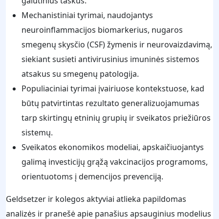
galutinius taškus.
Mechanistiniai tyrimai, naudojantys
neuroinflammacijos biomarkerius, nugaros
smegenų skysčio (CSF) žymenis ir neurovaizdavimą,
siekiant susieti antivirusinius imuninės sistemos
atsakus su smegenų patologija.
Populiaciniai tyrimai įvairiuose kontekstuose, kad
būtų patvirtintas rezultato generalizuojamumas
tarp skirtingų etninių grupių ir sveikatos priežiūros
sistemų.
Sveikatos ekonomikos modeliai, apskaičiuojantys
galimą investicijų grąžą vakcinacijos programoms,
orientuotoms į demencijos prevenciją.
Geldsetzer ir kolegos aktyviai atlieka papildomas
analizės ir pranešė apie panašius apsauginius modelius