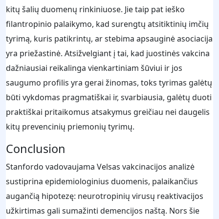
kitų šalių duomenų rinkiniuose. Jie taip pat ieško
filantropinio palaikymo, kad surengtų atsitiktinių imčių
tyrimą, kuris patikrintų, ar stebima apsauginė asociacija
yra priežastinė. Atsižvelgiant į tai, kad juostinės vakcina
dažniausiai reikalinga vienkartiniam šūviui ir jos
saugumo profilis yra gerai žinomas, toks tyrimas galėtų
būti vykdomas pragmatiškai ir, svarbiausia, galėtų duoti
praktiškai pritaikomus atsakymus greičiau nei daugelis
kitų prevencinių priemonių tyrimų.
Conclusion
Stanfordo vadovaujama Velsas vakcinacijos analizė
sustiprina epidemiologinius duomenis, palaikančius
augančią hipotezę: neurotropinių virusų reaktivacijos
užkirtimas gali sumažinti demencijos naštą. Nors šie