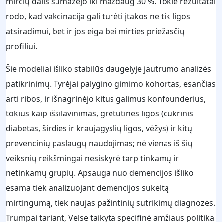
mirčių dalis sumažėjo iki maždaug 30 %. Tokie rezultatai
rodo, kad vakcinacija gali turėti įtakos ne tik ligos
atsiradimui, bet ir jos eiga bei mirties priežasčių
profiliui.
Šie modeliai išliko stabilūs daugelyje jautrumo analizės
patikrinimų. Tyrėjai palygino gimimo kohortas, esančias
arti ribos, ir išnagrinėjo kitus galimus konfounderius,
tokius kaip išsilavinimas, gretutinės ligos (cukrinis
diabetas, širdies ir kraujagyslių ligos, vėžys) ir kitų
prevencinių paslaugų naudojimas; nė vienas iš šių
veiksnių reikšmingai nesiskyrė tarp tinkamų ir
netinkamų grupių. Apsauga nuo demencijos išliko
esama tiek analizuojant demencijos sukeltą
mirtingumą, tiek naujas pažintinių sutrikimų diagnozes.
Trumpai tariant, Velse taikyta specifinė amžiaus politika