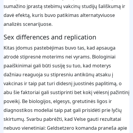
sumažino įprastą stebimų vakcinų studijų šališkumą ir
davė efektą, kuris buvo patikimas alternatyviuose
analizės scenarijuose.
Sex differences and replication
Kitas įdomus pastebėjimas buvo tas, kad apsauga
atrodė stipresnė moterims nei vyrams. Biologiniai
paaiškinimai gali būti susiję su tuo, kad moterys
dažniau reaguoja su stipresniu antikūnų atsaku į
vakcinas ir taip pat turi didesnį juostinės paplitimą, o
abu šie faktoriai gali sustiprinti bet kokį vėlesnį pažintinį
poveikį. Be biologijos, elgesys, gretutinės ligos ir
diagnostikos modeliai taip pat gali prisidėti prie lyčių
skirtumų. Svarbu pabrėžti, kad Velse gauti rezultatai
nebuvo vienetiniai: Geldsetzero komanda praneša apie