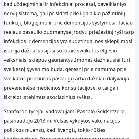
kad uždegiminiai ir infekciniai procesai, paveikiantys
nervų sistemą, gali prisidėti prie ilgalaikio pažintinių
funkcijų blogėjimo ir prie demencijos vystymosi. Tačiau
realaus pasaulio duomenyse įrodyti priežastinį ryšį tarp
infekcijos ir demencijos yra sudėtinga, nes skiepijimosi
istorija dažnai susijusi su kitais sveikatos elgesio
veiksniais: skiepus gaunantys žmonės dažniausiai turi
sveikesnį gyvenimo būdą, geresnį prieinamumą prie
sveikatos priežiūros paslaugų arba dažniau dalyvauja
prevencinėse medicinos konsultacijose, o tai gali
iškreipti stebimus asociacinius ryšius.
Stanfordo tyrėjai, vadovaujami Pascalo Geldsetzero,
pasinaudojo 2013 m. Velsas vykdytos vakcinacijos
politikos niuansu, kad išvengtų tokio rūšies