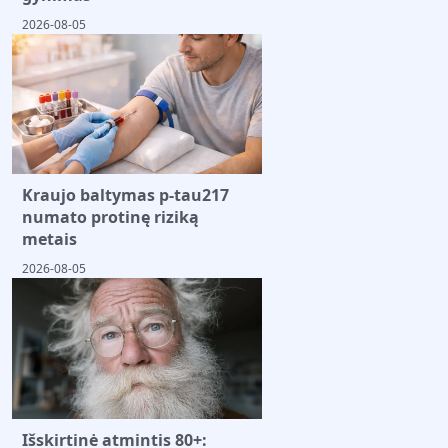
2026-08-05
Kraujo baltymas p-tau217
numato protinę riziką
metais
2026-08-05
Išskirtinė atmintis 80+: