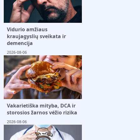
Vidurio amžiaus
kraujagyslių sveikata ir
demencija
2026-08-06
Vakarietiška mityba, DCA ir
storosios žarnos vėžio rizika
2026-08-06