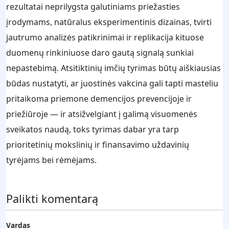
rezultatai neprilygsta galutiniams priežasties
įrodymams, natūralus eksperimentinis dizainas, tvirti
jautrumo analizės patikrinimai ir replikacija kituose
duomenų rinkiniuose daro gautą signalą sunkiai
nepastebimą. Atsitiktinių imčių tyrimas būtų aiškiausias
būdas nustatyti, ar juostinės vakcina gali tapti masteliu
pritaikoma priemone demencijos prevencijoje ir
priežiūroje — ir atsižvelgiant į galimą visuomenės
sveikatos naudą, toks tyrimas dabar yra tarp
prioritetinių mokslinių ir finansavimo uždavinių
tyrėjams bei rėmėjams.
Palikti komentarą
Vardas