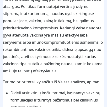
atsargus. Politikos formuotojai vertins įrodymų
stiprumą ir atkuriamumą, naudos dydį skirtingose
populiacijose, vakcinų kainą ir tiekimą, bei galimus
prioritetizavimo kompromisus. Kadangi Velse naudota
gyva atenuota vakcina yra mažiau efektyvi labai
senyviems arba imunokompromituotiems asmenims, o
rekombinantinės vakcinos teikia didesnę apsaugą nuo
juostinės, ateities tyrimuose reikės nustatyti, kurios
vakcinos tipai suteikia pažintinę naudą, kam ir kokiame
amžiuje tai būtų efektyviausia.
Tyrimo prioritetai, kylančius iš Velsas analizės, apima:
Dideli atsitiktinių imčių tyrimai, lyginantys vakcinų
formulacijas ir turintys pažintinius bei klinikinius