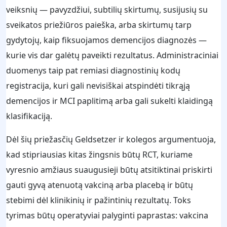
veiksnių — pavyzdžiui, subtilių skirtumų, susijusių su
sveikatos priežiūros paieška, arba skirtumų tarp
gydytojų, kaip fiksuojamos demencijos diagnozės —
kurie vis dar galėtų paveikti rezultatus. Administraciniai
duomenys taip pat remiasi diagnostinių kodų
registracija, kuri gali nevisiškai atspindėti tikrąją
demencijos ir MCI paplitimą arba gali sukelti klaidingą
klasifikaciją.
Dėl šių priežasčių Geldsetzer ir kolegos argumentuoja,
kad stipriausias kitas žingsnis būtų RCT, kuriame
vyresnio amžiaus suaugusieji būtų atsitiktinai priskirti
gauti gyvą atenuotą vakciną arba placebą ir būtų
stebimi dėl klinikinių ir pažintinių rezultatų. Toks
tyrimas būtų operatyviai palyginti paprastas: vakcina