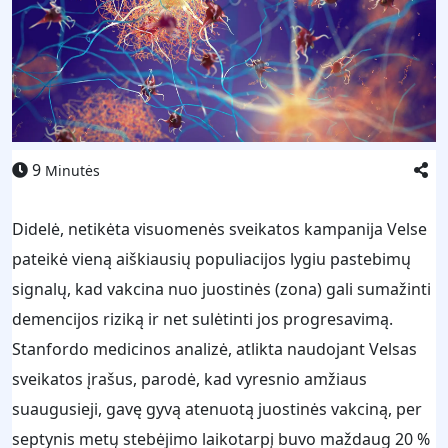
9
Minutės
Didelė, netikėta visuomenės sveikatos kampanija Velse
pateikė vieną aiškiausių populiacijos lygiu pastebimų
signalų, kad vakcina nuo juostinės (zona) gali sumažinti
demencijos riziką ir net sulėtinti jos progresavimą.
Stanfordo medicinos analizė, atlikta naudojant Velsas
sveikatos įrašus, parodė, kad vyresnio amžiaus
suaugusieji, gavę gyvą atenuotą juostinės vakciną, per
septynis metų stebėjimo laikotarpį buvo maždaug 20 %