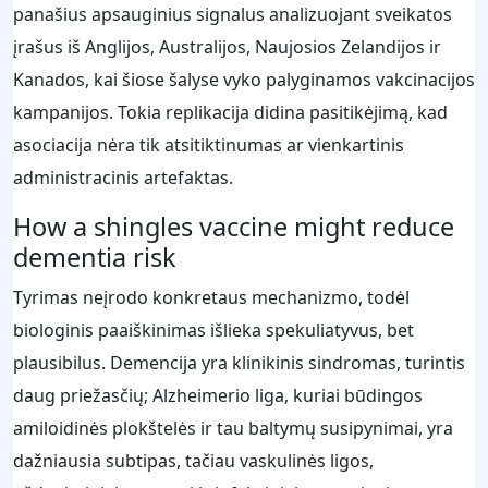
panašius apsauginius signalus analizuojant sveikatos
įrašus iš Anglijos, Australijos, Naujosios Zelandijos ir
Kanados, kai šiose šalyse vyko palyginamos vakcinacijos
kampanijos. Tokia replikacija didina pasitikėjimą, kad
asociacija nėra tik atsitiktinumas ar vienkartinis
administracinis artefaktas.
How a shingles vaccine might reduce
dementia risk
Tyrimas neįrodo konkretaus mechanizmo, todėl
biologinis paaiškinimas išlieka spekuliatyvus, bet
plausibilus. Demencija yra klinikinis sindromas, turintis
daug priežasčių; Alzheimerio liga, kuriai būdingos
amiloidinės plokštelės ir tau baltymų susipynimai, yra
dažniausia subtipas, tačiau vaskulinės ligos,