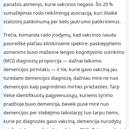
panašūs asmenys, kurie vakcinos negavo. Šis 20 %
sumažėjimas rodo reikšmingą asociaciją, kuri išlaikė
statistinį patikimumą per kelis jautrumo patikrinimus.
Trečia, komanda rado įrodymų, kad vakcinos nauda
pasireiškė plačiau klinikiniame spektre: paskiepytiems
asmenims buvo mažesnė lengvo kognityvinio sutrikimo
(MCI) diagnozių proporcija — dažnai laikomo
demencijos pirmtaku — ir tie, kurie gavo vakciną jau
turėdami demencijos diagnozę, dažniau mirė ne nuo
demencijos kaip pagrindinės mirties priežasties. Tarp
Velse identifikuotų pagyvenusiųjų, kuriems tyrimo
pradžioje buvo demencija, beveik pusė mirė nuo
demencijos per stebėjimo laikotarpį; tuo tarpu tiems,
kurie po diagnozės gavo vakciną, demencija nurodytų