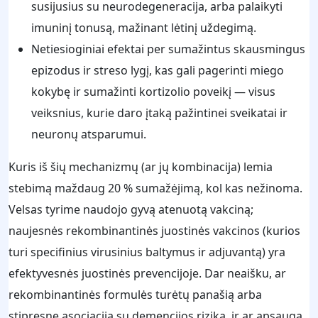
susijusius su neurodegeneracija, arba palaikyti
imuninį tonusą, mažinant lėtinį uždegimą.
Netiesioginiai efektai per sumažintus skausmingus
epizodus ir streso lygį, kas gali pagerinti miego
kokybę ir sumažinti kortizolio poveikį — visus
veiksnius, kurie daro įtaką pažintinei sveikatai ir
neuronų atsparumui.
Kuris iš šių mechanizmų (ar jų kombinacija) lemia
stebimą maždaug 20 % sumažėjimą, kol kas nežinoma.
Velsas tyrime naudojo gyvą atenuotą vakciną;
naujesnės rekombinantinės juostinės vakcinos (kurios
turi specifinius virusinius baltymus ir adjuvantą) yra
efektyvesnės juostinės prevencijoje. Dar neaišku, ar
rekombinantinės formulės turėtų panašią arba
stipresnę asociaciją su demencijos rizika, ir ar apsauga