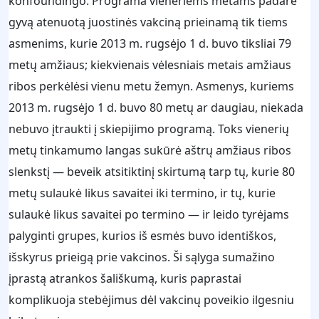
konfoundingo. Programa vieneriems metams padarė
gyvą atenuotą juostinės vakciną prieinamą tik tiems
asmenims, kurie 2013 m. rugsėjo 1 d. buvo tiksliai 79
metų amžiaus; kiekvienais vėlesniais metais amžiaus
ribos perkėlėsi vienu metu žemyn. Asmenys, kuriems
2013 m. rugsėjo 1 d. buvo 80 metų ar daugiau, niekada
nebuvo įtraukti į skiepijimo programą. Toks vienerių
metų tinkamumo langas sukūrė aštrų amžiaus ribos
slenkstį — beveik atsitiktinį skirtumą tarp tų, kurie 80
metų sulaukė likus savaitei iki termino, ir tų, kurie
sulaukė likus savaitei po termino — ir leido tyrėjams
palyginti grupes, kurios iš esmės buvo identiškos,
išskyrus prieigą prie vakcinos. Ši sąlyga sumažino
įprastą atrankos šališkumą, kuris paprastai
komplikuoja stebėjimus dėl vakcinų poveikio ilgesniu