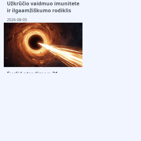
Užkrūčio vaidmuo imunitete
ir ilgaamžiškumo rodiklis
2026-08-05
Euclid atradimas: 31
senoviniai kvazarai
kosminėje aušroje
2026-08-05