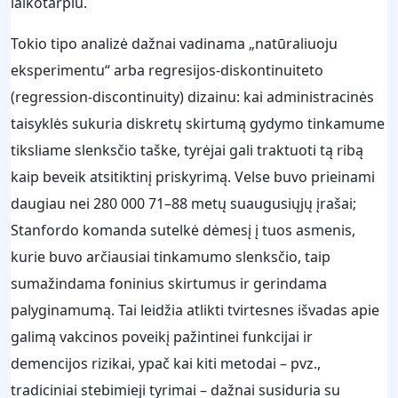
laikotarpiu.
Tokio tipo analizė dažnai vadinama „natūraliuoju
eksperimentu“ arba regresijos‑diskontinuiteto
(regression‑discontinuity) dizainu: kai administracinės
taisyklės sukuria diskretų skirtumą gydymo tinkamume
tiksliame slenksčio taške, tyrėjai gali traktuoti tą ribą
kaip beveik atsitiktinį priskyrimą. Velse buvo prieinami
daugiau nei 280 000 71–88 metų suaugusiųjų įrašai;
Stanfordo komanda sutelkė dėmesį į tuos asmenis,
kurie buvo arčiausiai tinkamumo slenksčio, taip
sumažindama foninius skirtumus ir gerindama
palyginamumą. Tai leidžia atlikti tvirtesnes išvadas apie
galimą vakcinos poveikį pažintinei funkcijai ir
demencijos rizikai, ypač kai kiti metodai – pvz.,
tradiciniai stebimieji tyrimai – dažnai susiduria su