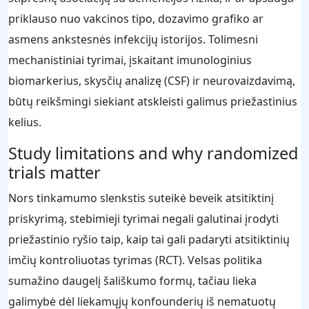
priklauso nuo vakcinos tipo, dozavimo grafiko ar
asmens ankstesnės infekcijų istorijos. Tolimesni
mechanistiniai tyrimai, įskaitant imunologinius
biomarkerius, skysčių analizę (CSF) ir neurovaizdavimą,
būtų reikšmingi siekiant atskleisti galimus priežastinius
kelius.
Study limitations and why randomized
trials matter
Nors tinkamumo slenkstis suteikė beveik atsitiktinį
priskyrimą, stebimieji tyrimai negali galutinai įrodyti
priežastinio ryšio taip, kaip tai gali padaryti atsitiktinių
imčių kontroliuotas tyrimas (RCT). Velsas politika
sumažino daugelį šališkumo formų, tačiau lieka
galimybė dėl liekamųjų konfounderių iš nematuotų