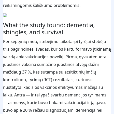
reikšmingomis šališkumo problemomis.
What the study found: dementia,
shingles, and survival
Per septynių metų stebėjimo laikotarpį tyrėjai stebėjo
tris pagrindines išvadas, kurios kartu formavo įtikinamą
vaizdą apie vakcinacijos poveikį. Pirma, gyva atenuota
juostinės vakcina sumažino juostinės atvejų dažnį
maždaug 37 %, kas sutampa su atsitiktinių imčių
kontroliuotų tyrimų (RCT) rezultatais, kuriuose
nustatyta, kad šios vakcinos efektyvumas mažėja su
laiku. Antra — ir tai ypač svarbu demencijos tyrimams
— asmenys, kurie buvo tinkami vakcinacijai ir ją gavo,
buvo apie 20 % rečiau diagnozuojami demencija nei