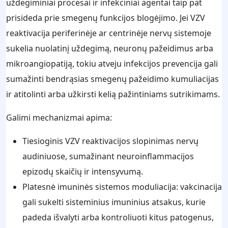
uždegiminiai procesai ir infekciniai agentai taip pat
prisideda prie smegenų funkcijos blogėjimo. Jei VZV
reaktivacija periferinėje ar centrinėje nervų sistemoje
sukelia nuolatinį uždegimą, neuronų pažeidimus arba
mikroangiopatiją, tokiu atveju infekcijos prevencija gali
sumažinti bendrąsias smegenų pažeidimo kumuliacijas
ir atitolinti arba užkirsti kelią pažintiniams sutrikimams.
Galimi mechanizmai apima:
Tiesioginis VZV reaktivacijos slopinimas nervų
audiniuose, sumažinant neuroinflammacijos
epizodų skaičių ir intensyvumą.
Platesnė imuninės sistemos moduliacija: vakcinacija
gali sukelti sisteminius imuninius atsakus, kurie
padeda išvalyti arba kontroliuoti kitus patogenus,