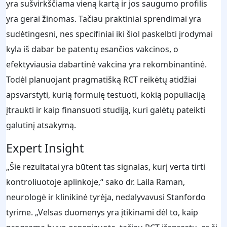
yra sušvirkščiama vieną kartą ir jos saugumo profilis
yra gerai žinomas. Tačiau praktiniai sprendimai yra
sudėtingesni, nes specifiniai iki šiol paskelbti įrodymai
kyla iš dabar be patentų esančios vakcinos, o
efektyviausia dabartinė vakcina yra rekombinantinė.
Todėl planuojant pragmatišką RCT reikėtų atidžiai
apsvarstyti, kurią formulę testuoti, kokią populiaciją
įtraukti ir kaip finansuoti studiją, kuri galėtų pateikti
galutinį atsakymą.
Expert Insight
„Šie rezultatai yra būtent tas signalas, kurį verta tirti
kontroliuotoje aplinkoje,“ sako dr. Laila Raman,
neurologė ir klinikinė tyrėja, nedalyvavusi Stanfordo
tyrime. „Velsas duomenys yra įtikinami dėl to, kaip