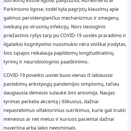
sutrikimų kitose ligose, pavyzdžiui, Alzheimerio ar
Parkinsono ligose, todėl kyla pagrįstų klausimų apie
galimus persidengiančius mechanizmus ir smegenų
sveikatą po virusinių infekcijų. Nors tiesioginis
priežastinis ryšys tarp po COVID-19 uoslės praradimo ir
ilgalaikio kognityvinio nuosmukio nėra visiškai įrodytas,
šios sąsajos reikalauja papildomų longitudinalinių
tyrimų ir neurobiologinio paaiškinimo.
COVID-19 poveikis uoslei buvo vienas iš labiausiai
pastebimų ankstyvųjų pandemijos simptomų, tačiau
daugiausia dėmesio sulaukė ūmi anosmija. Naujas
tyrimas perkelia akcentą į išlikusius, dažnai
nepastebimus olfaktorinius sutrikimus, kurie gali trukti
mėnesius ar net metus ir kuriuos pacientai dažnai
nuvertina arba laiko neesminiais.