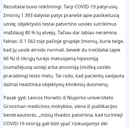
Rezultatai buvo reikšmingi. Tarp COVID-19 patyrusių
žmonių 1 393 dalyviai patys pranešė apie pasikeitusią
uoslę; objektyvūs testai patvirtino uoslės sutrikimus
maždaug 80 % tų atvejų. Tačiau dar labiau neramina
faktas: iš 1 563 toje pačioje grupėje žmonių, kurie teigė,
kad jų uoslė atrodo normali, beveik du trečdaliai (apie
66 %) iš tikrųjų turėjo matuojamą hiposmiją
(sumažėjusią uoslę) arba anosmiją (visišką uoslės
praradimą) testo metu. Tai rodo, kad pacientų savijauta
dažnai neatitinka objektyvių klinikinių duomenų.
Pasak gyd. Leoros Horwitz iš Niujorko universiteto
Grossman medicinos mokyklos, viena iš publikacijos
bendraautorės, „mūsų išvados patvirtina, kad turintieji
COVID-19 istoriją gali būti ypač rizikuojantys dėl