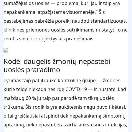
sumažėjusios uoslės — problema, kuri jau ir taip yra
nepakankamai atpažįstama visuomenėje.“ Šis
pastebėjimas pabrėžia poreikį naudoti standartizuotas,
klinikines priemones uoslės sutrikimams nustatyti, o ne
remtis vien tik subjektyviais pranešimais.
Kodėl daugelis žmonių nepastebi
uoslės praradimo
Tyrimas taip pat įtraukė kontrolinę grupę — žmones,
kurie teigė niekada nesirgę COVID-19 — ir nustatė, kad
maždaug 60 % jų taip pat parodė tam tikrą uoslės
trūkumą. Šis rodiklis yra aukštesnis negu buvo tikėtasi,
o tai greičiausiai atspindi tiek nepakankamą simptomų
aptarimą, tiek nepastebėtas arba ankstesnes infekcijas,