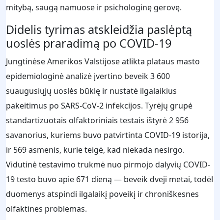
mitybą, saugą namuose ir psichologinę gerovę.
Didelis tyrimas atskleidžia paslėptą
uoslės praradimą po COVID-19
Jungtinėse Amerikos Valstijose atlikta plataus masto
epidemiologinė analizė įvertino beveik 3 600
suaugusiųjų uoslės būklę ir nustatė ilgalaikius
pakeitimus po SARS-CoV-2 infekcijos. Tyrėjų grupė
standartizuotais olfaktoriniais testais ištyrė 2 956
savanorius, kuriems buvo patvirtinta COVID-19 istorija,
ir 569 asmenis, kurie teigė, kad niekada nesirgo.
Vidutinė testavimo trukmė nuo pirmojo dalyvių COVID-
19 testo buvo apie 671 dieną — beveik dveji metai, todėl
duomenys atspindi ilgalaikį poveikį ir chroniškesnes
olfaktines problemas.