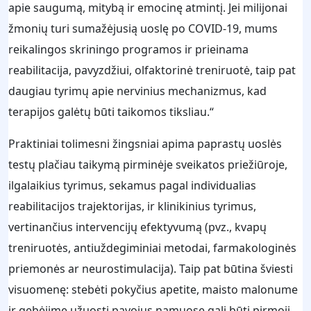
apie saugumą, mitybą ir emocinę atmintį. Jei milijonai
žmonių turi sumažėjusią uoslę po COVID-19, mums
reikalingos skriningo programos ir prieinama
reabilitacija, pavyzdžiui, olfaktorinė treniruotė, taip pat
daugiau tyrimų apie nervinius mechanizmus, kad
terapijos galėtų būti taikomos tiksliau.“
Praktiniai tolimesni žingsniai apima paprastų uoslės
testų plačiau taikymą pirminėje sveikatos priežiūroje,
ilgalaikius tyrimus, sekamus pagal individualias
reabilitacijos trajektorijas, ir klinikinius tyrimus,
vertinančius intervencijų efektyvumą (pvz., kvapų
treniruotės, antiuždegiminiai metodai, farmakologinės
priemonės ar neurostimulacija). Taip pat būtina šviesti
visuomenę: stebėti pokyčius apetite, maisto malonume
ir gebėjime užuosti pavojus namuose gali būti pirmoji