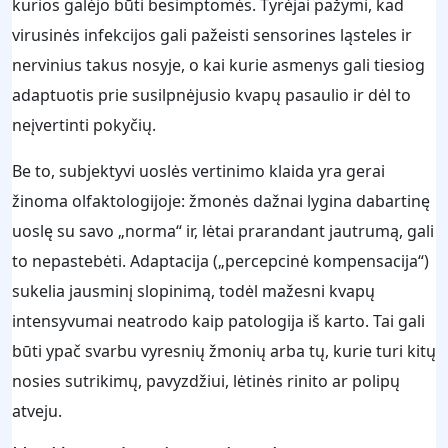
kurios galėjo būti besimptomės. Tyrėjai pažymi, kad
virusinės infekcijos gali pažeisti sensorines ląsteles ir
nervinius takus nosyje, o kai kurie asmenys gali tiesiog
adaptuotis prie susilpnėjusio kvapų pasaulio ir dėl to
neįvertinti pokyčių.
Be to, subjektyvi uoslės vertinimo klaida yra gerai
žinoma olfaktologijoje: žmonės dažnai lygina dabartinę
uoslę su savo „norma“ ir, lėtai prarandant jautrumą, gali
to nepastebėti. Adaptacija („percepcinė kompensacija“)
sukelia jausminį slopinimą, todėl mažesni kvapų
intensyvumai neatrodo kaip patologija iš karto. Tai gali
būti ypač svarbu vyresnių žmonių arba tų, kurie turi kitų
nosies sutrikimų, pavyzdžiui, lėtinės rinito ar polipų
atveju.