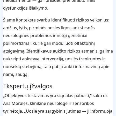
medikamentai — gali prisidėti prie olfaktorinės
dysfunkcijos išlaikymo.
Šiame kontekste svarbu identifikuoti rizikos veiksnius:
amžius, lytis, pirminės nosies ligos, ankstesnės
neurologinės problemos ir netgi genetiniai
polimorfizmai, kurie gali moduliuoti olfaktorinį
atsigavimą. Identifikavus aukšto rizikos asmenis, galima
nukreipti ankstyvą intervenciją, uoslės treniruotes ir
nuoseklų stebėjimą, taip pat įtraukti informavimą apie
namų saugą.
Ekspertų įžvalgos
„Objektyvus testavimas yra signalas pabusti,“ sako dr.
Ana Morales, klinikinė neurologė ir sensorikos
tyrinėtoja. „Uoslė yra sargybinis jutimas — ji informuoja