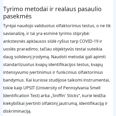
Tyrimo metodai ir realaus pasaulio
pasekmės
Tyrėjai naudojo validuotus olfaktorinius testus, o ne tik
savianalizę, ir tai yra esminė tyrimo stiprybė:
ankstesnės apklausos siūlė ryšius tarp COVID-19 ir
uoslės praradimo, tačiau objektyvūs testai suteikia
daug solidesnį įrodymą. Naudoti metodai gali apimti
standartizuotus kvapų identifikacijos testus, kvapų
intensyvumo įvertinimus ir funkcinius olfaktorinius
bandymus. Kai kuriose studijose taikomi instrumentai,
tokie kaip UPSIT (University of Pennsylvania Smell
Identification Test) arba „Sniffin' Sticks“, kurie leidžia
kiekybiškai įvertinti olfaktinį jautrumą, identifikaciją ir
diskriminaciją.