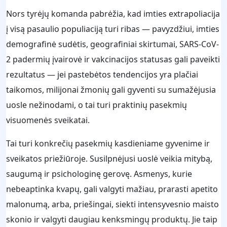
Nors tyrėjų komanda pabrėžia, kad imties extrapoliacija
į visą pasaulio populiaciją turi ribas — pavyzdžiui, imties
demografinė sudėtis, geografiniai skirtumai, SARS-CoV-
2 padermių įvairovė ir vakcinacijos statusas gali paveikti
rezultatus — jei pastebėtos tendencijos yra plačiai
taikomos, milijonai žmonių gali gyventi su sumažėjusia
uosle nežinodami, o tai turi praktinių pasekmių
visuomenės sveikatai.
Tai turi konkrečių pasekmių kasdieniame gyvenime ir
sveikatos priežiūroje. Susilpnėjusi uoslė veikia mitybą,
saugumą ir psichologinę gerovę. Asmenys, kurie
nebeaptinka kvapų, gali valgyti mažiau, prarasti apetito
malonumą, arba, priešingai, siekti intensyvesnio maisto
skonio ir valgyti daugiau kenksmingų produktų. Jie taip