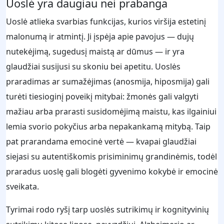
Uoslė yra daugiau nei prabanga
Uoslė atlieka svarbias funkcijas, kurios viršija estetinį
malonumą ir atmintį. Ji įspėja apie pavojus — dujų
nutekėjimą, sugedusį maistą ar dūmus — ir yra
glaudžiai susijusi su skoniu bei apetitu. Uoslės
praradimas ar sumažėjimas (anosmija, hiposmija) gali
turėti tiesioginį poveikį mitybai: žmonės gali valgyti
mažiau arba prarasti susidomėjimą maistu, kas ilgainiui
lemia svorio pokyčius arba nepakankamą mitybą. Taip
pat prarandama emocinė vertė — kvapai glaudžiai
siejasi su autentiškomis prisiminimų grandinėmis, todėl
praradus uoslę gali blogėti gyvenimo kokybė ir emocinė
sveikata.
Tyrimai rodo ryšį tarp uoslės sutrikimų ir kognityvinių