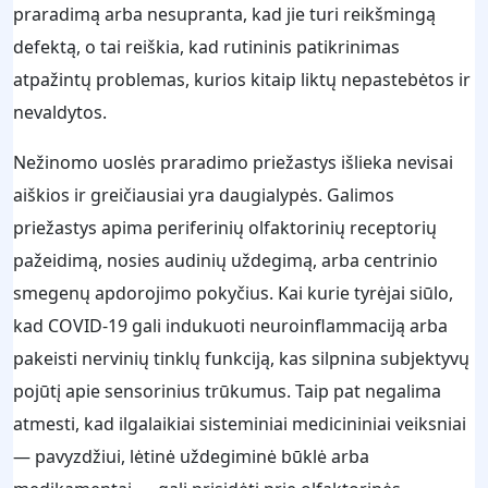
praradimą arba nesupranta, kad jie turi reikšmingą
defektą, o tai reiškia, kad rutininis patikrinimas
atpažintų problemas, kurios kitaip liktų nepastebėtos ir
nevaldytos.
Nežinomo uoslės praradimo priežastys išlieka nevisai
aiškios ir greičiausiai yra daugialypės. Galimos
priežastys apima periferinių olfaktorinių receptorių
pažeidimą, nosies audinių uždegimą, arba centrinio
smegenų apdorojimo pokyčius. Kai kurie tyrėjai siūlo,
kad COVID-19 gali indukuoti neuroinflammaciją arba
pakeisti nervinių tinklų funkciją, kas silpnina subjektyvų
pojūtį apie sensorinius trūkumus. Taip pat negalima
atmesti, kad ilgalaikiai sisteminiai medicininiai veiksniai
— pavyzdžiui, lėtinė uždegiminė būklė arba