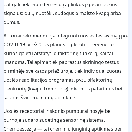
pat gali nekreipti dėmesio į aplinkos įspėjamuosius
signalus: dujų nuotėkį, sudegusio maisto kvapą arba
dūmus.
Autoriai rekomenduoja integruoti uoslės testavimą į po-
COVID-19 priežiūros planus ir plėtoti intervencijas,
kurios galėtų atstatyti olfaktorinę funkciją, kai tai
įmanoma. Tai apima tiek paprastus skriningo testus
pirminėje sveikatos priežiūroje, tiek individualizuotas
uoslės reabilitacijos programas, pvz., olfaktorinę
treniruotę (kvapų treniruotę), dietinius patarimus bei
saugos švietimą namų aplinkoje.
Uoslės receptoriai ir skonio pumpurai nosyje bei
burnoje sudaro sudėtingą sensorinę sistemą.
Chemoestezija — tai cheminių junginių aptikimas per