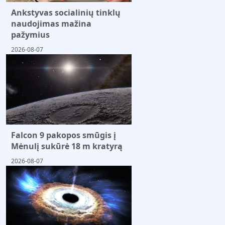
Ankstyvas socialinių tinklų
naudojimas mažina
pažymius
2026-08-07
Falcon 9 pakopos smūgis į
Mėnulį sukūrė 18 m kratyrą
2026-08-07