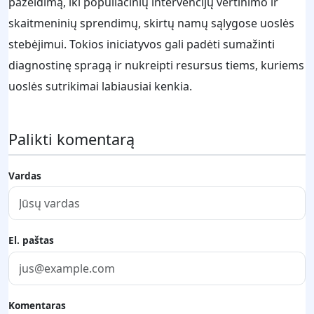
pažeidimą, iki populiacinių intervencijų vertinimo ir
skaitmeninių sprendimų, skirtų namų sąlygose uoslės
stebėjimui. Tokios iniciatyvos gali padėti sumažinti
diagnostinę spragą ir nukreipti resursus tiems, kuriems
uoslės sutrikimai labiausiai kenkia.
Palikti komentarą
Vardas
El. paštas
Komentaras