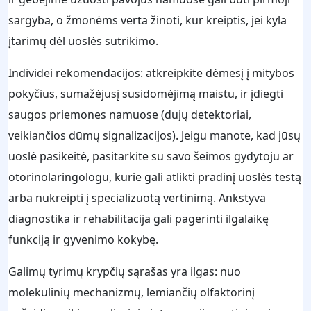
sargyba, o žmonėms verta žinoti, kur kreiptis, jei kyla
įtarimų dėl uoslės sutrikimo.
Individei rekomendacijos: atkreipkite dėmesį į mitybos
pokyčius, sumažėjusį susidomėjimą maistu, ir įdiegti
saugos priemones namuose (dujų detektoriai,
veikiančios dūmų signalizacijos). Jeigu manote, kad jūsų
uoslė pasikeitė, pasitarkite su savo šeimos gydytoju ar
otorinolaringologu, kurie gali atlikti pradinį uoslės testą
arba nukreipti į specializuotą vertinimą. Ankstyva
diagnostika ir rehabilitacija gali pagerinti ilgalaikę
funkciją ir gyvenimo kokybę.
Galimų tyrimų krypčių sąrašas yra ilgas: nuo
molekulinių mechanizmų, lemiančių olfaktorinį