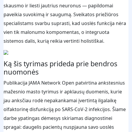
skausmo ir liesti jautrius neuronus — papildomai
paveikia suvokimą ir saugumą. Sveikatos priežiūros
specialistams svarbu suprasti, kad uoslės funkcija nėra
vien tik malonumo kompomentas, o integruota
sistemos dalis, kurią reikia vertinti holistiškai.
Ką šis tyrimas prideda prie bendros
nuomonės
Publikacija JAMA Network Open patvirtina ankstesnius
mažesnio masto tyrimus ir apklausų duomenis, kurie
jau anksčiau rodė nepakankamai įvertintą ilgalaikę
olfaktorinę disfunkciją po SARS-CoV-2 infekcijos. Šiame
darbe ypatingas dėmesys skiriamas diagnostinei
spragai: daugelis pacientų nuspjauna savo uoslės