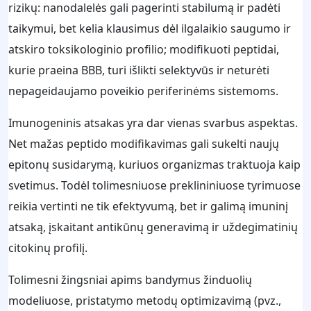
rizikų: nanodalelės gali pagerinti stabilumą ir padėti
taikymui, bet kelia klausimus dėl ilgalaikio saugumo ir
atskiro toksikologinio profilio; modifikuoti peptidai,
kurie praeina BBB, turi išlikti selektyvūs ir neturėti
nepageidaujamo poveikio periferinėms sistemoms.
Imunogeninis atsakas yra dar vienas svarbus aspektas.
Net mažas peptido modifikavimas gali sukelti naujų
epitonų susidarymą, kuriuos organizmas traktuoja kaip
svetimus. Todėl tolimesniuose preklininiuose tyrimuose
reikia vertinti ne tik efektyvumą, bet ir galimą imuninį
atsaką, įskaitant antikūnų generavimą ir uždegimatinių
citokinų profilį.
Tolimesni žingsniai apims bandymus žinduolių
modeliuose, pristatymo metodų optimizavimą (pvz.,