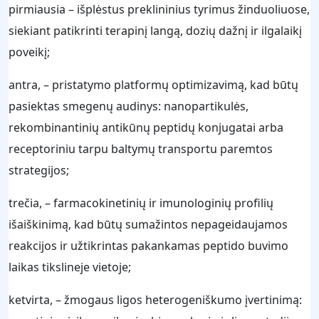
pirmiausia – išplėstus preklininius tyrimus žinduoliuose,
siekiant patikrinti terapinį langą, dozių dažnį ir ilgalaikį
poveikį;
antra, – pristatymo platformų optimizavimą, kad būtų
pasiektas smegenų audinys: nanopartikulės,
rekombinantinių antikūnų peptidų konjugatai arba
receptoriniu tarpu baltymų transportu paremtos
strategijos;
trečia, – farmacokinetinių ir imunologinių profilių
išaiškinimą, kad būtų sumažintos nepageidaujamos
reakcijos ir užtikrintas pakankamas peptido buvimo
laikas tikslineje vietoje;
ketvirta, – žmogaus ligos heterogeniškumo įvertinimą: