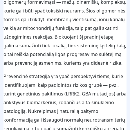
oligomerų formavimąsi — mažų, dinamiškų kompleksų,
kurie gali būti ypač toksiški neurams. Šios oligomerinės
formos gali trikdyti membranų vientisumą, ionų kanalų
veiklą ar mitochondrijų funkciją, taip pat gali skatinti
uždegimines reakcijas. Blokuojant šį pradinį etapą,
galima sumažinti tiek lokalią, tiek sisteminę ląstelių žalą,
o tai reiškia potencialią ligos progresavimo sulėtėjimą
arba prevenciją asmenims, kuriems yra didesnė rizika.
Prevencinė strategija yra ypač perspektyvi tiems, kurie
identifikuojami kaip padidintos rizikos grupė — pvz.,
turint genetinius pakitimus (LRRK2, GBA mutacijos) arba
ankstyvus biomarkerius, rodančius alfa-sinukleino
patologiją. Nukreipimas į natūralią baltymo
konformaciją gali išsaugoti normalų neurotransmiterių
reguliavimą ir tuo pačiu sumažinti kenkėjiškų agregatų