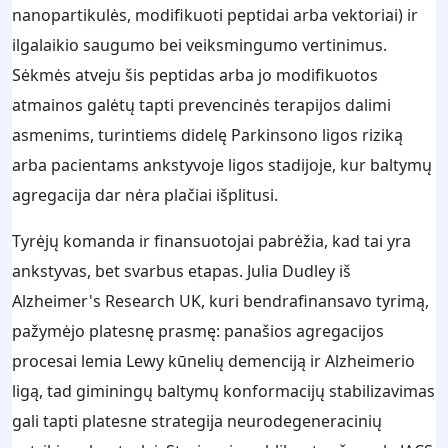
nanopartikulės, modifikuoti peptidai arba vektoriai) ir
ilgalaikio saugumo bei veiksmingumo vertinimus.
Sėkmės atveju šis peptidas arba jo modifikuotos
atmainos galėtų tapti prevencinės terapijos dalimi
asmenims, turintiems didelę Parkinsono ligos riziką
arba pacientams ankstyvoje ligos stadijoje, kur baltymų
agregacija dar nėra plačiai išplitusi.
Tyrėjų komanda ir finansuotojai pabrėžia, kad tai yra
ankstyvas, bet svarbus etapas. Julia Dudley iš
Alzheimer's Research UK, kuri bendrafinansavo tyrimą,
pažymėjo platesnę prasmę: panašios agregacijos
procesai lemia Lewy kūnelių demenciją ir Alzheimerio
ligą, tad giminingų baltymų konformacijų stabilizavimas
gali tapti platesne strategija neurodegeneracinių