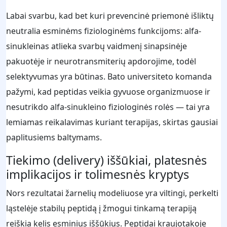
Labai svarbu, kad bet kuri prevencinė priemonė išliktų
neutralia esminėms fiziologinėms funkcijoms: alfa-
sinukleinas atlieka svarbų vaidmenį sinapsinėje
pakuotėje ir neurotransmiterių apdorojime, todėl
selektyvumas yra būtinas. Bato universiteto komanda
pažymi, kad peptidas veikia gyvuose organizmuose ir
nesutrikdo alfa-sinukleino fiziologinės rolės — tai yra
lemiamas reikalavimas kuriant terapijas, skirtas gausiai
paplitusiems baltymams.
Tiekimo (delivery) iššūkiai, platesnės
implikacijos ir tolimesnės kryptys
Nors rezultatai žarnelių modeliuose yra viltingi, perkelti
ląstelėje stabilų peptidą į žmogui tinkamą terapiją
reiškia kelis esminius iššūkius. Peptidai kraujotakoje