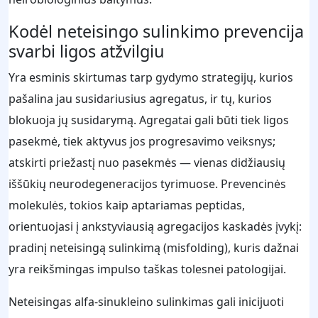
Kodėl neteisingo sulinkimo prevencija
svarbi ligos atžvilgiu
Yra esminis skirtumas tarp gydymo strategijų, kurios
pašalina jau susidariusius agregatus, ir tų, kurios
blokuoja jų susidarymą. Agregatai gali būti tiek ligos
pasekmė, tiek aktyvus jos progresavimo veiksnys;
atskirti priežastį nuo pasekmės — vienas didžiausių
iššūkių neurodegeneracijos tyrimuose. Prevencinės
molekulės, tokios kaip aptariamas peptidas,
orientuojasi į ankstyviausią agregacijos kaskadės įvykį:
pradinį neteisingą sulinkimą (misfolding), kuris dažnai
yra reikšmingas impulso taškas tolesnei patologijai.
Neteisingas alfa-sinukleino sulinkimas gali inicijuoti