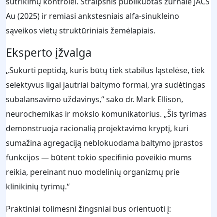
sutrikimų kontrolei. Straipsnis publikuotas žurnale JACS
Au (2025) ir remiasi ankstesniais alfa-sinukleino
sąveikos vietų struktūriniais žemėlapiais.
Eksperto įžvalga
„Sukurti peptidą, kuris būtų tiek stabilus ląstelėse, tiek
selektyvus ligai jautriai baltymo formai, yra sudėtingas
subalansavimo uždavinys,“ sako dr. Mark Ellison,
neurochemikas ir mokslo komunikatorius. „Šis tyrimas
demonstruoja racionalią projektavimo kryptį, kuri
sumažina agregaciją neblokuodama baltymo įprastos
funkcijos — būtent tokio specifinio poveikio mums
reikia, pereinant nuo modelinių organizmų prie
klinikinių tyrimų.“
Praktiniai tolimesni žingsniai bus orientuoti į: