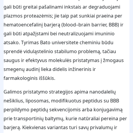
gali būti greitai pašalinami inkstais ar degraduojami
plazmos proteazėmis; jie taip pat sunkiai praeina per
hematoencefalinį barjerą (blood–brain barrier, BBB) ir
gali būti atpažįstami bei neutralizuojami imuninio
atsako. Tyrimas Bato universitete cheminiu būdu
sprendė viduląstelinio stabilumo problemą, tačiau
saugus ir efektyvus molekulės pristatymas į žmogaus
smegenų audinį lieka didelis inžinerinis ir
farmakologinis iššūkis.
Galimos pristatymo strategijos apima nanodalelių
nešiklius, liposomas, modifikuotus peptidus su BBB
perpildymo peptidų sekvencijomis arba konjugavimą
prie transportinių baltymų, kurie natūraliai pereina per
barjerą. Kiekvienas variantas turi savų privalumų ir