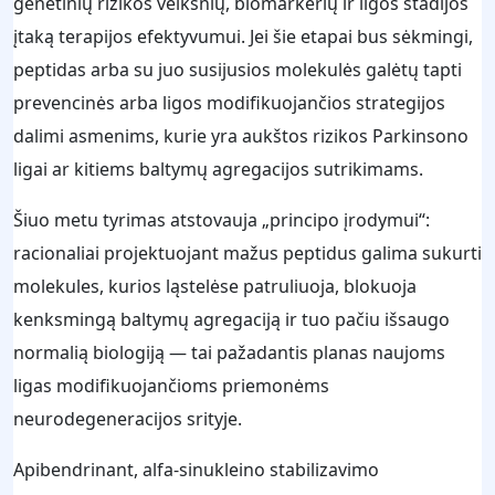
genetinių rizikos veiksnių, biomarkerių ir ligos stadijos
įtaką terapijos efektyvumui. Jei šie etapai bus sėkmingi,
peptidas arba su juo susijusios molekulės galėtų tapti
prevencinės arba ligos modifikuojančios strategijos
dalimi asmenims, kurie yra aukštos rizikos Parkinsono
ligai ar kitiems baltymų agregacijos sutrikimams.
Šiuo metu tyrimas atstovauja „principo įrodymui“:
racionaliai projektuojant mažus peptidus galima sukurti
molekules, kurios ląstelėse patruliuoja, blokuoja
kenksmingą baltymų agregaciją ir tuo pačiu išsaugo
normalią biologiją — tai pažadantis planas naujoms
ligas modifikuojančioms priemonėms
neurodegeneracijos srityje.
Apibendrinant, alfa-sinukleino stabilizavimo