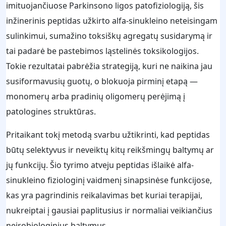
imituojančiuose Parkinsono ligos patofiziologiją, šis
inžinerinis peptidas užkirto alfa-sinukleino neteisingam
sulinkimui, sumažino toksiškų agregatų susidarymą ir
tai padarė be pastebimos ląstelinės toksikologijos.
Tokie rezultatai pabrėžia strategiją, kuri ne naikina jau
susiformavusių guotų, o blokuoja pirminį etapą —
monomerų arba pradinių oligomerų perėjimą į
patologines struktūras.
Pritaikant tokį metodą svarbu užtikrinti, kad peptidas
būtų selektyvus ir neveiktų kitų reikšmingų baltymų ar
jų funkcijų. Šio tyrimo atveju peptidas išlaikė alfa-
sinukleino fiziologinį vaidmenį sinapsinėse funkcijose,
kas yra pagrindinis reikalavimas bet kuriai terapijai,
nukreiptai į gausiai paplitusius ir normaliai veikiančius
neirobiologinius baltymus.