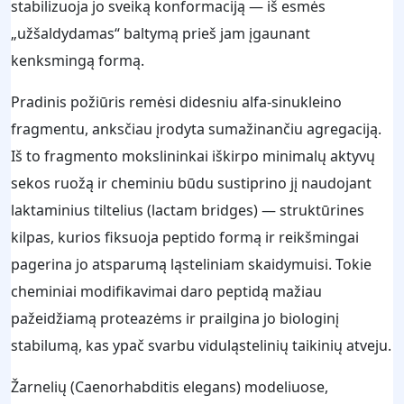
stabilizuoja jo sveiką konformaciją — iš esmės
„užšaldydamas“ baltymą prieš jam įgaunant
kenksmingą formą.
Pradinis požiūris remėsi didesniu alfa-sinukleino
fragmentu, anksčiau įrodyta sumažinančiu agregaciją.
Iš to fragmento mokslininkai iškirpo minimalų aktyvų
sekos ruožą ir cheminiu būdu sustiprino jį naudojant
laktaminius tiltelius (lactam bridges) — struktūrines
kilpas, kurios fiksuoja peptido formą ir reikšmingai
pagerina jo atsparumą ląsteliniam skaidymuisi. Tokie
cheminiai modifikavimai daro peptidą mažiau
pažeidžiamą proteazėms ir prailgina jo biologinį
stabilumą, kas ypač svarbu viduląstelinių taikinių atveju.
Žarnelių (Caenorhabditis elegans) modeliuose,