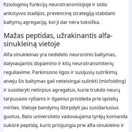
fiziologinių funkcijų neurotransmisijoje ir siūlo
ankstyvos stadijos, prevencinę strategiją stabdant
baltymų agregaciją, kol ji dar nėra toksiška.
Mažas peptidas, užrakinantis alfa-
sinukleiną vietoje
Alfa-sinukleinas yra nedidelis neuroninis baltymas,
dalyvaujantis dopamino ir kitų neurotransmiterių
reguliavime. Parkinsono ligos ir susijusių sutrikimų
atveju šis baltymas gali neteisingai sulinkti (misfolding)
ir susidaryti netirpius agregatus, kurie trukdo neurų
tarpusavio ryšiams ir ilgainiui prisideda prie ląstelių
mirties. Vietoje bandymų ištirpdyti jau susidariusius
guotus, Bato universiteto vadovaujama tyrėjų komanda
sukūrė peptidą, kuris prisijungia prie alfa-sinukleino ir