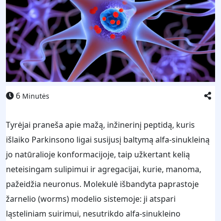
6
Minutės
Tyrėjai praneša apie mažą, inžinerinį peptidą, kuris
išlaiko Parkinsono ligai susijusį baltymą alfa-sinukleiną
jo natūralioje konformacijoje, taip užkertant kelią
neteisingam sulipimui ir agregacijai, kurie, manoma,
pažeidžia neuronus. Molekulė išbandyta paprastoje
žarnelio (worms) modelio sistemoje: ji atspari
ląsteliniam suirimui, nesutrikdo alfa-sinukleino