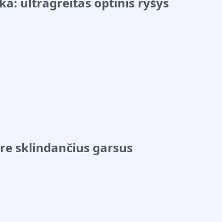
: ultragreitas optinis ryšys
re sklindančius garsus