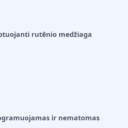
ptuojanti rutênio medžiaga
rogramuojamas ir nematomas