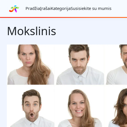
Pradžia
Įrašai
Kategorija
Susisiekite su mumis
Mokslinis