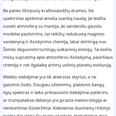
Be paties ištirpusių kraštovaizdžių dramos, šie
spektriniai aptikimai atneša svarbią naudą: jie leidžia
susieti atmosferą su mantija. Jei vandeniliu gausūs
modeliai pasitvirtins, tai reikštų redukuotą magmos
vandenyną ir išsiskyrimo chemiją, labai skirtingą nuo
Žemės deguonimi turtingų vulkaninių emisijų. Tai keičia
mūsų supratimą apie atmosferos išsilaikymą, paviršiaus
chemiją ir net ilgalaikę artimų uolinių planetų evoliuciją.
Webbo stebėjimai yra tik atverstas skyrius, o ne
galutinis žodis. Daugiau užtemimų, platesnis bangų
ilgių spektras ir laiko priklausomi stebėjimai patikrins,
ar trumpalaikiai debesys yra įprasta meteorologija ar
vienkartiniai išsiveržimai. Kiekvienas duomenų rinkinys
nuima dar vieną šių pragų sluoksnį, mokydamas mus,