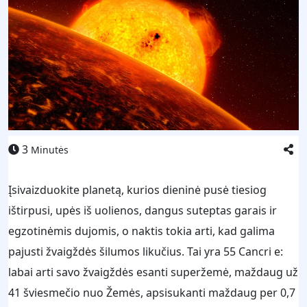
3
Minutės
Įsivaizduokite planetą, kurios dieninė pusė tiesiog
ištirpusi, upės iš uolienos, dangus suteptas garais ir
egzotinėmis dujomis, o naktis tokia arti, kad galima
pajusti žvaigždės šilumos likučius. Tai yra 55 Cancri e:
labai arti savo žvaigždės esanti superžemė, maždaug už
41 šviesmečio nuo Žemės, apsisukanti maždaug per 0,7