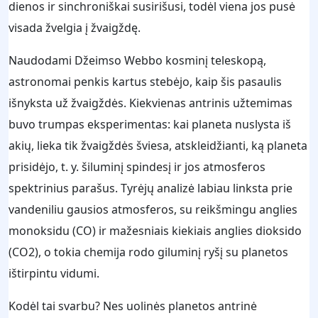
dienos ir sinchroniškai susirišusi, todėl viena jos pusė
visada žvelgia į žvaigždę.
Naudodami Džeimso Webbo kosminį teleskopą,
astronomai penkis kartus stebėjo, kaip šis pasaulis
išnyksta už žvaigždės. Kiekvienas antrinis užtemimas
buvo trumpas eksperimentas: kai planeta nuslysta iš
akių, lieka tik žvaigždės šviesa, atskleidžianti, ką planeta
prisidėjo, t. y. šiluminį spindesį ir jos atmosferos
spektrinius parašus. Tyrėjų analizė labiau linksta prie
vandeniliu gausios atmosferos, su reikšmingu anglies
monoksidu (CO) ir mažesniais kiekiais anglies dioksido
(CO2), o tokia chemija rodo giluminį ryšį su planetos
ištirpintu vidumi.
Kodėl tai svarbu? Nes uolinės planetos antrinė