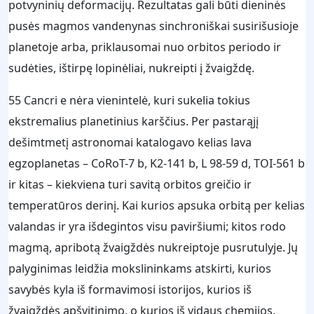
potvyninių deformacijų. Rezultatas gali būti dieninės
pusės magmos vandenynas sinchroniškai susirišusioje
planetoje arba, priklausomai nuo orbitos periodo ir
sudėties, ištirpę lopinėliai, nukreipti į žvaigždę.
55 Cancri e nėra vienintelė, kuri sukelia tokius
ekstremalius planetinius karščius. Per pastarąjį
dešimtmetį astronomai katalogavo kelias lava
egzoplanetas – CoRoT-7 b, K2-141 b, L 98-59 d, TOI-561 b
ir kitas – kiekviena turi savitą orbitos greičio ir
temperatūros derinį. Kai kurios apsuka orbitą per kelias
valandas ir yra išdegintos visu paviršiumi; kitos rodo
magmą, apribotą žvaigždės nukreiptoje pusrutulyje. Jų
palyginimas leidžia mokslininkams atskirti, kurios
savybės kyla iš formavimosi istorijos, kurios iš
žvaigždės apšvitinimo, o kurios iš vidaus chemijos.