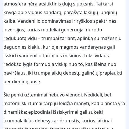
atmosfera nėra atsitiktinis dujų sluoksnis. Tai tarsi
knyga apie vidaus sandarą, parašyta lakiųjų junginių
kalba. Vandenilio dominavimas ir ryškios spektrinės
inversijos, kurias modeliai generuoja, nurodo
redukuotą vidų – trumpai tariant, aplinką su mažesniu
deguonies kiekiu, kurioje magmos vandenynas gali
išskirti vandenilio turinčius mišinius. Toks vidaus
redokso lygis formuoja viską: nuo to, kas išeina nuo
paviršiaus, iki trumpalaikių debesų, galinčių praplaukti
per dieninę pusę.
Šie penki užtemimai nebuvo vienodi. Nedideli, bet
matomi skirtumai tarp jų leidžia manyti, kad planeta yra
dinamiška: epizodiniai išsiskyrimai gali sukelti
trumpalaikius debesys ar drumstis, kurios laikinai