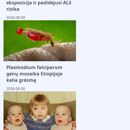
ekspozicija ir padidėjusi ALS
rizika
2026-08-09
Plasmodium falciparum
genų mozaika Etiopijoje
kelia grėsmę
2026-08-08