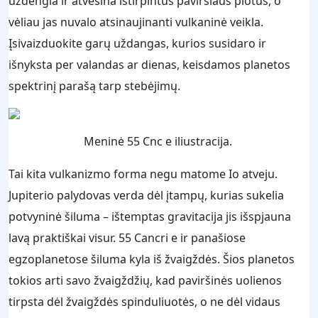
uždengia ir atvėsina ištirpintus paviršiaus plotus, o
vėliau jas nuvalo atsinaujinanti vulkaninė veikla.
Įsivaizduokite garų uždangas, kurios susidaro ir
išnyksta per valandas ar dienas, keisdamos planetos
spektrinį parašą tarp stebėjimų.
Meninė 55 Cnc e iliustracija.
Tai kita vulkanizmo forma negu matome Io atveju.
Jupiterio palydovas verda dėl įtampų, kurias sukelia
potvyninė šiluma – ištemptas gravitacija jis išspjauna
lavą praktiškai visur. 55 Cancri e ir panašiose
egzoplanetose šiluma kyla iš žvaigždės. Šios planetos
tokios arti savo žvaigždžių, kad paviršinės uolienos
tirpsta dėl žvaigždės spinduliuotės, o ne dėl vidaus