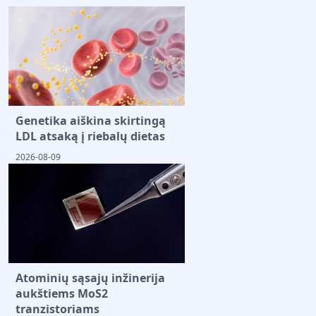
Genetika aiškina skirtingą
LDL atsaką į riebalų dietas
2026-08-09
Atominių sąsajų inžinerija
aukštiems MoS2
tranzistoriams