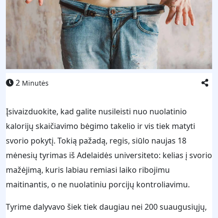
2
Minutės
Įsivaizduokite, kad galite nusileisti nuo nuolatinio
kalorijų skaičiavimo bėgimo takelio ir vis tiek matyti
svorio pokytį. Tokią pažadą, regis, siūlo naujas 18
mėnesių tyrimas iš Adelaidės universiteto: kelias į svorio
mažėjimą, kuris labiau remiasi laiko ribojimu
maitinantis, o ne nuolatiniu porcijų kontroliavimu.
Tyrime dalyvavo šiek tiek daugiau nei 200 suaugusiųjų,