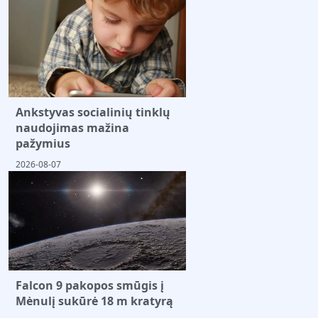
Ankstyvas socialinių tinklų
naudojimas mažina
pažymius
2026-08-07
Falcon 9 pakopos smūgis į
Mėnulį sukūrė 18 m kratyrą