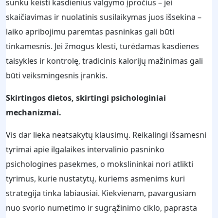
sunku keisti kasdienius valgymo įpročius – jei
skaičiavimas ir nuolatinis susilaikymas juos išsekina –
laiko apribojimu paremtas pasninkas gali būti
tinkamesnis. Jei žmogus klesti, turėdamas kasdienes
taisykles ir kontrolę, tradicinis kalorijų mažinimas gali
būti veiksmingesnis įrankis.
Skirtingos dietos, skirtingi psichologiniai
mechanizmai.
Vis dar lieka neatsakytų klausimų. Reikalingi išsamesni
tyrimai apie ilgalaikes intervalinio pasninko
psichologines pasekmes, o mokslininkai nori atlikti
tyrimus, kurie nustatytų, kuriems asmenims kuri
strategija tinka labiausiai. Kiekvienam, pavargusiam
nuo svorio numetimo ir sugrąžinimo ciklo, paprasta