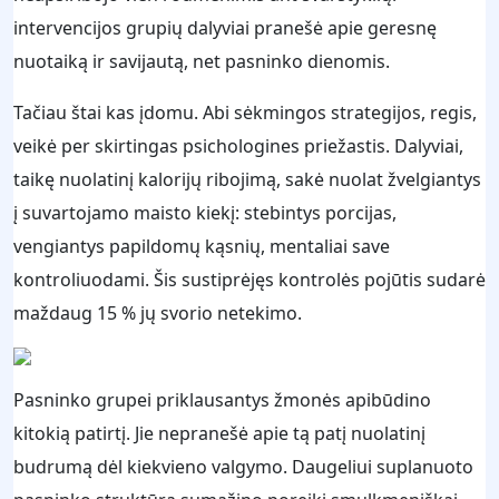
intervencijos grupių dalyviai pranešė apie geresnę
nuotaiką ir savijautą, net pasninko dienomis.
Tačiau štai kas įdomu. Abi sėkmingos strategijos, regis,
veikė per skirtingas psichologines priežastis. Dalyviai,
taikę nuolatinį kalorijų ribojimą, sakė nuolat žvelgiantys
į suvartojamo maisto kiekį: stebintys porcijas,
vengiantys papildomų kąsnių, mentaliai save
kontroliuodami. Šis sustiprėjęs kontrolės pojūtis sudarė
maždaug 15 % jų svorio netekimo.
Pasninko grupei priklausantys žmonės apibūdino
kitokią patirtį. Jie nepranešė apie tą patį nuolatinį
budrumą dėl kiekvieno valgymo. Daugeliui suplanuoto