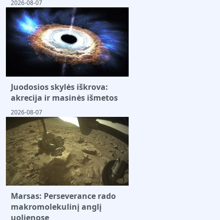
2026-08-07
Juodosios skylės iškrova:
akrecija ir masinės išmetos
2026-08-07
Marsas: Perseverance rado
makromolekulinį anglį
uolienose