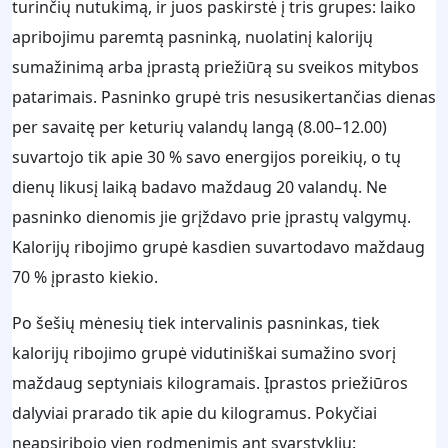
turinčių nutukimą, ir juos paskirstė į tris grupes: laiko
apribojimu paremtą pasninką, nuolatinį kalorijų
sumažinimą arba įprastą priežiūrą su sveikos mitybos
patarimais. Pasninko grupė tris nesusikertančias dienas
per savaitę per keturių valandų langą (8.00–12.00)
suvartojo tik apie 30 % savo energijos poreikių, o tų
dienų likusį laiką badavo maždaug 20 valandų. Ne
pasninko dienomis jie grįždavo prie įprastų valgymų.
Kalorijų ribojimo grupė kasdien suvartodavo maždaug
70 % įprasto kiekio.
Po šešių mėnesių tiek intervalinis pasninkas, tiek
kalorijų ribojimo grupė vidutiniškai sumažino svorį
maždaug septyniais kilogramais. Įprastos priežiūros
dalyviai prarado tik apie du kilogramus. Pokyčiai
neapsiribojo vien rodmenimis ant svarstyklių: