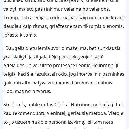
pasninko struktūra sumažino poreikį smulkmeniškai
valdyti maisto pasirinkimus valanda po valandos.
Trumpai: strategija atrodė mažiau kaip nuolatinė kova ir
daugiau kaip ritmas, griežtesnė tam tikromis dienomis,
įprasta kitomis.
„Daugelis dietų lemia svorio mažėjimą, bet sunkiausia
yra išlaikyti jas ilgalaikėje perspektyvoje,“ sakė
Adelaidės universiteto profesorė Leonie Heilbronn. Ji
teigia, kad šie rezultatai rodo, jog intervalinis pasninkas
gali būti alternatyva žmonėms, kuriems nuolatinis
ribojimas nėra tvarus.
Straipsnis, publikuotas Clinical Nutrition, neina taip toli,
kad rekomenduotų vienintelį geriausią metodą. Vietoje
to jis užuomina apie personalizavimą. Jei kam nors