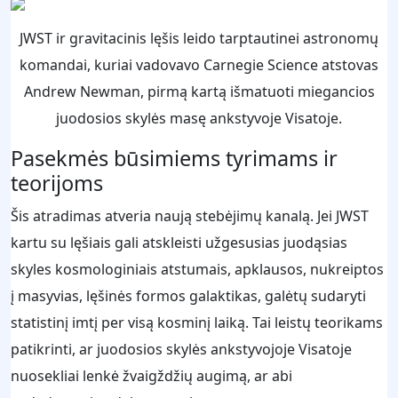
JWST ir gravitacinis lęšis leido tarptautinei astronomų
komandai, kuriai vadovavo Carnegie Science atstovas
Andrew Newman, pirmą kartą išmatuoti miegancios
juodosios skylės masę ankstyvoje Visatoje.
Pasekmės būsimiems tyrimams ir
teorijoms
Šis atradimas atveria naują stebėjimų kanalą. Jei JWST
kartu su lęšiais gali atskleisti užgesusias juodąsias
skyles kosmologiniais atstumais, apklausos, nukreiptos
į masyvias, lęšinės formos galaktikas, galėtų sudaryti
statistinį imtį per visą kosminį laiką. Tai leistų teorikams
patikrinti, ar juodosios skylės ankstyvojoje Visatoje
nuosekliai lenkė žvaigždžių augimą, ar abi