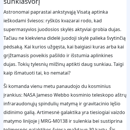
sunkiasvorį
Astronomai paprastai ankstyvąją Visatą aptinka
ieškodami šviesos: ryškūs kvazarai rodo, kad
supermasyvios juodosios skylės aktyviai grobia dujas.
Tačiau ne kiekviena didelė juodoji skylė palieka švytinčią
pėdsaką. Kai kurios užgęsta, kai baigiasi kuras arba kai
grįžtamasis poveikis pašildo ir išstumia aplinkines
dujas. Tokių tylesnių milžinų aptikti daug sunkiau. Taigi
kaip išmatuoti tai, ko nematai?
Ši komanda vienu metu panaudojo du kosminius
įrankius: NASA Jameso Webbo kosminio teleskopo aštrų
infraraudonųjų spindulių matymą ir gravitacinio lęšio
didinimo galią. Artimesnė galaktika yra tiesiogiai vaizdo
matymo linijoje į MRG-M0138 ir sulenkia bei sustiprina
tolimesnės galaktikos šviesą maždaug 30 kartų. Šis