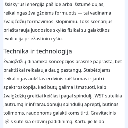
išsiskyrusi energija pašildė arba išstūmė dujas,
reikalingas žvaigždėms formuotis — tai vadinama
žvaigždžių formavimosi slopinimu. Toks scenarijus
prieštarauja juodosios skylės fizikai su galaktikos
evoliucija priežastiniu ryšiu.
Technika ir technologija
Žvaigždžių dinamika koncepcijos prasme paprasta, bet
praktiškai reikalauja daug pastangų. Stebėtojams
reikalingas aukštas erdvinis raiškumas ir jautri
spektroskopija, kad būtų galima išmatuoti, kaip
žvaigždžių greičiai keičiasi pagal spindulį. JWST suteikia
jautrumą ir infraraudonųjų spindulių aprėptį, būtinas
tolimoms, raudonoms galaktikoms tirti. Gravitacinis
lęšis suteikia erdvinį padidinimą. Kartu jie leido