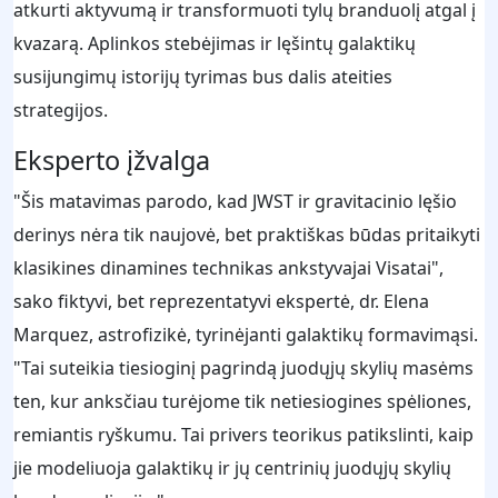
atkurti aktyvumą ir transformuoti tylų branduolį atgal į
kvazarą. Aplinkos stebėjimas ir lęšintų galaktikų
susijungimų istorijų tyrimas bus dalis ateities
strategijos.
Eksperto įžvalga
"Šis matavimas parodo, kad JWST ir gravitacinio lęšio
derinys nėra tik naujovė, bet praktiškas būdas pritaikyti
klasikines dinamines technikas ankstyvajai Visatai",
sako fiktyvi, bet reprezentatyvi ekspertė, dr. Elena
Marquez, astrofizikė, tyrinėjanti galaktikų formavimąsi.
"Tai suteikia tiesioginį pagrindą juodųjų skylių masėms
ten, kur anksčiau turėjome tik netiesiogines spėliones,
remiantis ryškumu. Tai privers teorikus patikslinti, kaip
jie modeliuoja galaktikų ir jų centrinių juodųjų skylių