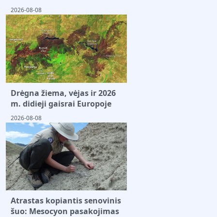
2026-08-08
Drėgna žiema, vėjas ir 2026
m. didieji gaisrai Europoje
2026-08-08
Atrastas kopiantis senovinis
šuo: Mesocyon pasakojimas