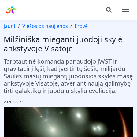
jaunt
Viešosios naujienos
Erdvė
Milžiniška mieganti juodoji skylė
ankstyvoje Visatoje
Tarptautinė komanda panaudojo JWST ir
gravitacinį lęšį, kad įvertintų šešių milijardų
Saulės masių miegantį juodosios skylės masę
ankstyvoje Visatoje, atveriant naują galimybę
tirti galaktikų ir juodųjų skylių evoliuciją.
2026-06-23
.