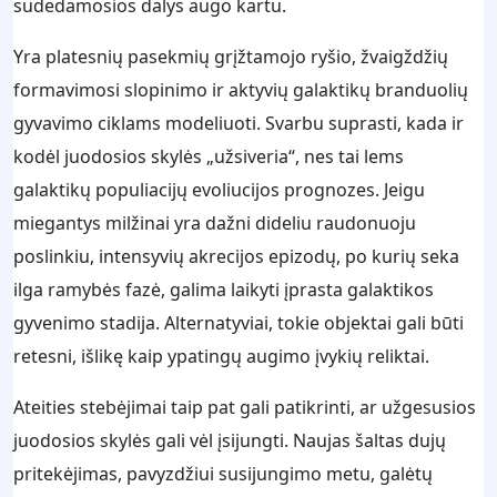
sudedamosios dalys augo kartu.
Yra platesnių pasekmių grįžtamojo ryšio, žvaigždžių
formavimosi slopinimo ir aktyvių galaktikų branduolių
gyvavimo ciklams modeliuoti. Svarbu suprasti, kada ir
kodėl juodosios skylės „užsiveria“, nes tai lems
galaktikų populiacijų evoliucijos prognozes. Jeigu
miegantys milžinai yra dažni dideliu raudonuoju
poslinkiu, intensyvių akrecijos epizodų, po kurių seka
ilga ramybės fazė, galima laikyti įprasta galaktikos
gyvenimo stadija. Alternatyviai, tokie objektai gali būti
retesni, išlikę kaip ypatingų augimo įvykių reliktai.
Ateities stebėjimai taip pat gali patikrinti, ar užgesusios
juodosios skylės gali vėl įsijungti. Naujas šaltas dujų
pritekėjimas, pavyzdžiui susijungimo metu, galėtų