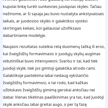
kupolai linkę turėti sunkesnes juodąsias skyles. Tačiau
nežinome, ar ši sąsaja jau buvo nustatyta ankstyvaisiais
laikais, ar juodosios skylės ir galaktikos vystėsi
skirtingais keliais, kol galiausiai užsifiksavo
dabartiniame modelyje.
Naujasis rezultatas suteikia retą duomenų tašką iš eros,
kai žvaigždžių formavimasis ir juodųjų skylių augimas
vidutiniškai buvo intensyvesni. Svarbu ir tai, kad tiek
juodoji skylė, tiek jos gimtoji galaktika atrodo rami.
Galaktikoje pastebima labai nedaug vykstančio
žvaigždžių formavimosi, o tai rodo, kad kažkas
užblokavo žvaigždžių gimimą gerokai anksčiau nei
dabar. Vienas tikėtinas paaiškinimas yra tas, kad juodoji
skylė anksčiau labai greitai augo, o per tą fazę