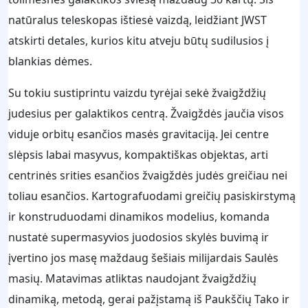
natūralus teleskopas ištiesė vaizdą, leidžiant JWST
atskirti detales, kurios kitu atveju būtų sudilusios į
blankias dėmes.
Su tokiu sustiprintu vaizdu tyrėjai sekė žvaigždžių
judesius per galaktikos centrą. Žvaigždės jaučia visos
viduje orbitų esančios masės gravitaciją. Jei centre
slėpsis labai masyvus, kompaktiškas objektas, arti
centrinės srities esančios žvaigždės judės greičiau nei
toliau esančios. Kartografuodami greičių pasiskirstymą
ir konstruduodami dinamikos modelius, komanda
nustatė supermasyvios juodosios skylės buvimą ir
įvertino jos masę maždaug šešiais milijardais Saulės
masių. Matavimas atliktas naudojant žvaigždžių
dinamiką, metodą, gerai pažįstamą iš Paukščių Tako ir