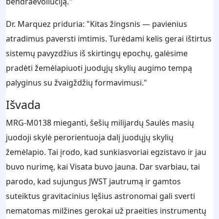
bendraevoliuciją."
Dr. Marquez priduria: "Kitas žingsnis — pavienius
atradimus paversti imtimis. Turėdami kelis gerai ištirtus
sistemų pavyzdžius iš skirtingų epochų, galėsime
pradėti žemėlapiuoti juodųjų skylių augimo tempą
palyginus su žvaigždžių formavimusi."
Išvada
MRG-M0138 mieganti, šešių milijardų Saulės masių
juodoji skylė perorientuoja dalį juodųjų skylių
žemėlapio. Tai įrodo, kad sunkiasvoriai egzistavo ir jau
buvo nurimę, kai Visata buvo jauna. Dar svarbiau, tai
parodo, kad sujungus JWST jautrumą ir gamtos
suteiktus gravitacinius lęšius astronomai gali sverti
nematomas milžines gerokai už praeities instrumentų