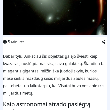
5
Minutės
Dabar tylu. Anksčiau šis objektas galėjo šviesti kaip
kvazaras, nuslėgdamas visą savo galaktiką. Šiandien tai
miegantis gigantas: milžiniška juodoji skylė, kurios
masė siekia maždaug šešis milijardus Saulės masių,
pastebėta tuo laikotarpiu, kai Visatai buvo vos apie tris
milijardus metų.
Kaip astronomai atrado paslėgtą