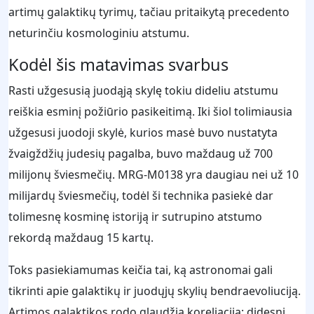
artimų galaktikų tyrimų, tačiau pritaikytą precedento
neturinčiu kosmologiniu atstumu.
Kodėl šis matavimas svarbus
Rasti užgesusią juodąją skylę tokiu dideliu atstumu
reiškia esminį požiūrio pasikeitimą. Iki šiol tolimiausia
užgesusi juodoji skylė, kurios masė buvo nustatyta
žvaigždžių judesių pagalba, buvo maždaug už 700
milijonų šviesmečių. MRG-M0138 yra daugiau nei už 10
milijardų šviesmečių, todėl ši technika pasiekė dar
tolimesnę kosminę istoriją ir sutrupino atstumo
rekordą maždaug 15 kartų.
Toks pasiekiamumas keičia tai, ką astronomai gali
tikrinti apie galaktikų ir juodųjų skylių bendraevoliuciją.
Artimos galaktikos rodo glaudžią koreliaciją: didesni