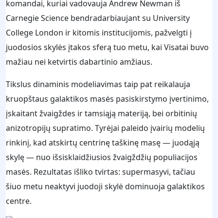
komandai, kuriai vadovauja Andrew Newman iš
Carnegie Science bendradarbiaujant su University
College London ir kitomis institucijomis, pažvelgti į
juodosios skylės įtakos sferą tuo metu, kai Visatai buvo
mažiau nei ketvirtis dabartinio amžiaus.
Tikslus dinaminis modeliavimas taip pat reikalauja
kruopštaus galaktikos masės pasiskirstymo įvertinimo,
įskaitant žvaigždes ir tamsiąją materiją, bei orbitinių
anizotropijų supratimo. Tyrėjai paleido įvairių modelių
rinkinį, kad atskirtų centrinę taškinę masę — juodąją
skylę — nuo išsisklaidžiusios žvaigždžių populiacijos
masės. Rezultatas išliko tvirtas: supermasyvi, tačiau
šiuo metu neaktyvi juodoji skylė dominuoja galaktikos
centre.