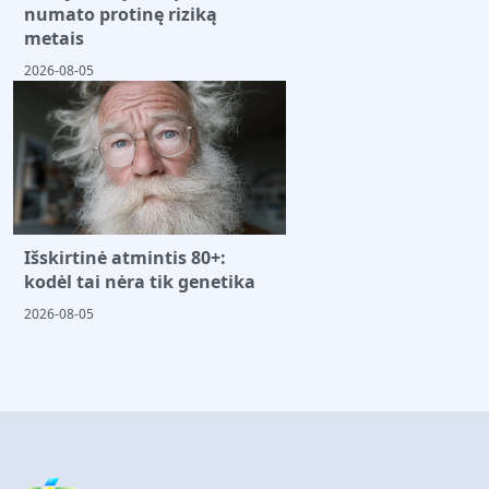
numato protinę riziką
metais
2026-08-05
Išskirtinė atmintis 80+:
kodėl tai nėra tik genetika
2026-08-05