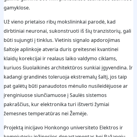
gamyklose.
Už vieno prietaiso ribų mokslininkai parodė, kad
dirbtiniai neuronai, sukonstruoti iš šių tranzistorių, gali
būti sujungti į tinklus. Vietinis signalo apdorojimas
šaltoje aplinkoje atveria duris greitesnei kvantinei
klaidų korekcijai ir realaus laiko valdymo ciklams,
kuriuos šiuolaikinės architektūros sunkiai įgyvendina. Ir
kadangi grandinės toleruoja ekstremalų šaltį, jos taip
pat galėtų būti panaudotos mėnulio nusileidėjuose ar
įrenginiuose siunčiamuose į Saulės sistemos
pakraščius, kur elektronika turi ištverti žymiai
žemesnes temperatūras nei Žemėje.
Projektą inicijavo Honkongo universiteto Elektros ir
kompiuterių inžinerijos departamentas bei Pažangių