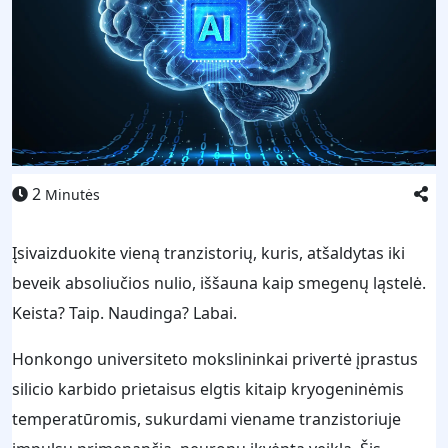
2
Minutės
Įsivaizduokite vieną tranzistorių, kuris, atšaldytas iki
beveik absoliučios nulio, iššauna kaip smegenų ląstelė.
Keista? Taip. Naudinga? Labai.
Honkongo universiteto mokslininkai privertė įprastus
silicio karbido prietaisus elgtis kitaip kryogeninėmis
temperatūromis, sukurdami viename tranzistoriuje