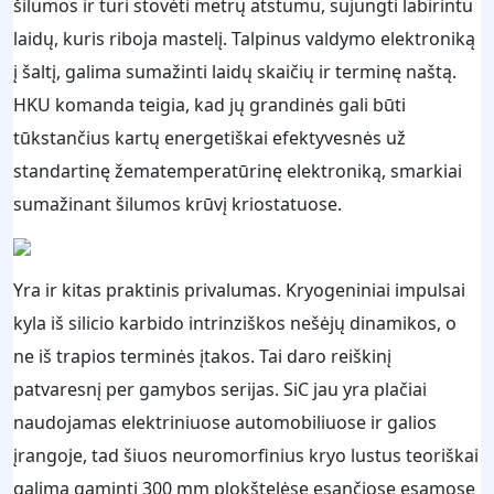
šilumos ir turi stovėti metrų atstumu, sujungti labirintu
laidų, kuris riboja mastelį. Talpinus valdymo elektroniką
į šaltį, galima sumažinti laidų skaičių ir terminę naštą.
HKU komanda teigia, kad jų grandinės gali būti
tūkstančius kartų energetiškai efektyvesnės už
standartinę žematemperatūrinę elektroniką, smarkiai
sumažinant šilumos krūvį kriostatuose.
Yra ir kitas praktinis privalumas. Kryogeniniai impulsai
kyla iš silicio karbido intrinziškos nešėjų dinamikos, o
ne iš trapios terminės įtakos. Tai daro reiškinį
patvaresnį per gamybos serijas. SiC jau yra plačiai
naudojamas elektriniuose automobiliuose ir galios
įrangoje, tad šiuos neuromorfinius kryo lustus teoriškai
galima gaminti 300 mm plokštelėse esančiose esamose