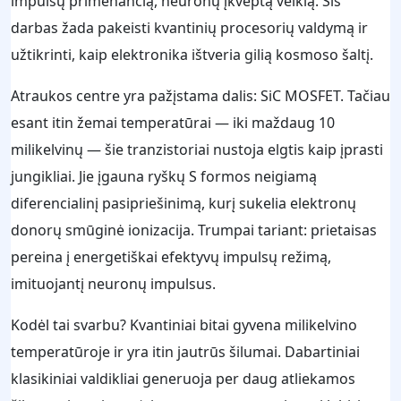
impulsų primenančią, neuronų įkvėptą veiklą. Šis
darbas žada pakeisti kvantinių procesorių valdymą ir
užtikrinti, kaip elektronika ištveria gilią kosmoso šaltį.
Atraukos centre yra pažįstama dalis: SiC MOSFET. Tačiau
esant itin žemai temperatūrai — iki maždaug 10
milikelvinų — šie tranzistoriai nustoja elgtis kaip įprasti
jungikliai. Jie įgauna ryškų S formos neigiamą
diferencialinį pasipriešinimą, kurį sukelia elektronų
donorų smūginė ionizacija. Trumpai tariant: prietaisas
pereina į energetiškai efektyvų impulsų režimą,
imituojantį neuronų impulsus.
Kodėl tai svarbu? Kvantiniai bitai gyvena milikelvino
temperatūroje ir yra itin jautrūs šilumai. Dabartiniai
klasikiniai valdikliai generuoja per daug atliekamos