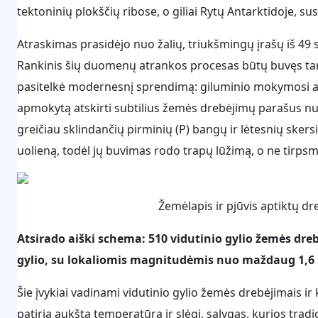
tektoninių plokščių ribose, o giliai Rytų Antarktidoje, su
Atraskimas prasidėjo nuo žalių, triukšmingų įrašų iš 49 
Rankinis šių duomenų atrankos procesas būtų buvęs tar
pasitelkė modernesnį sprendimą: giluminio mokymosi a
apmokytą atskirti subtilius žemės drebėjimų parašus nu
greičiau sklindančių pirminių (P) bangų ir lėtesnių skers
uolieną, todėl jų buvimas rodo trapų lūžimą, o ne tirpsm
Žemėlapis ir pjūvis aptiktų d
Atsirado aiški schema: 510 vidutinio gylio žemės dre
gylio, su lokaliomis magnitudėmis nuo maždaug 1,6 i
Šie įvykiai vadinami vidutinio gylio žemės drebėjimais 
patiria aukštą temperatūrą ir slėgį, sąlygas, kurios tradi