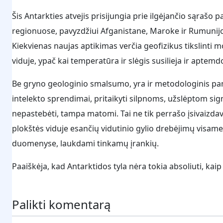
Šis Antarkties atvejis prisijungia prie ilgėjančio sąrašo
regionuose, pavyzdžiui Afganistane, Maroke ir Rumunijoj
Kiekvienas naujas aptikimas verčia geofizikus tikslinti m
viduje, ypač kai temperatūra ir slėgis susilieja ir aptemdo
Be gryno geologinio smalsumo, yra ir metodologinis p
intelekto sprendimai, pritaikyti silpnoms, užslėptom si
nepastebėti, tampa matomi. Tai ne tik perrašo įsivaizdav
plokštės viduje esančių vidutinio gylio drebėjimų visame
duomenyse, laukdami tinkamų įrankių.
Paaiškėja, kad Antarktidos tyla nėra tokia absoliuti, kai
Palikti komentarą