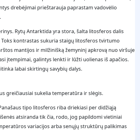
ntys drebėjimai prieštarauja paprastam vadovėlio
.
inys. Rytų Antarktida yra stora, šalta litosferos dalis
. Toks kontrastas sukuria staigų litosferos tvirtumo
karštos mantijos ir milžinišką žemyninį apkrovą nuo viršuje
 įtempimai, galintys lenkti ir lūžti uolienas iš apačios.
sitinka labai skirtingų savybių dalys.
 greičiausiai sukelia temperatūra ir slėgis.
anašaus tipo litosferos riba driekiasi per didžiąją
šenės atsiranda tik čia, rodo, jog papildomi vietiniai
mperatūros variacijos arba senųjų struktūrų palikimas