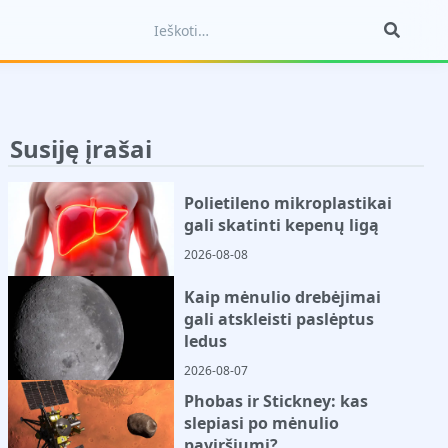
Susiję įrašai
Polietileno mikroplastikai
gali skatinti kepenų ligą
2026-08-08
Kaip mėnulio drebėjimai
gali atskleisti paslėptus
ledus
2026-08-07
Phobas ir Stickney: kas
slepiasi po mėnulio
paviršiumi?