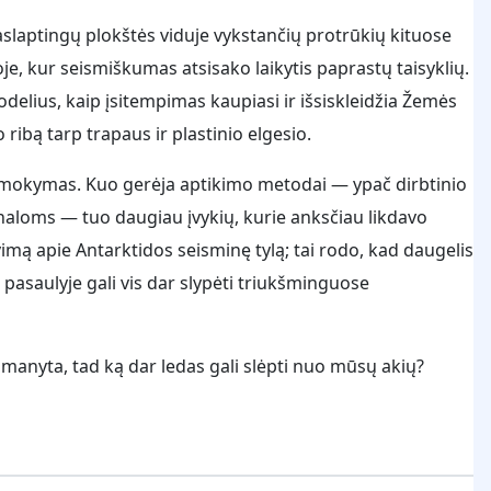
 paslaptingų plokštės viduje vykstančių protrūkių kituose
e, kur seismiškumas atsisako laikytis paprastų taisyklių.
odelius, kaip įsitempimas kaupiasi ir išsiskleidžia Žemės
 ribą tarp trapaus ir plastinio elgesio.
amokymas. Kuo gerėja aptikimo metodai — ypač dirbtinio
gnaloms — tuo daugiau įvykių, kurie anksčiau likdavo
imą apie Antarktidos seisminę tylą; tai rodo, kad daugelis
 pasaulyje gali vis dar slypėti triukšminguose
p manyta, tad ką dar ledas gali slėpti nuo mūsų akių?