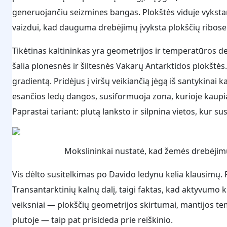
generuojančiu seizmines bangas. Plokštės viduje vyksta
vaizdui, kad dauguma drebėjimų įvyksta plokščių ribose
Tikėtinas kaltininkas yra geometrijos ir temperatūros der
šalia plonesnės ir šiltesnės Vakarų Antarktidos plokštės
gradientą. Pridėjus į viršų veikiančią jėgą iš santykinai 
esančios ledų dangos, susiformuoja zona, kurioje kaupiasi
Paprastai tariant: plutą lanksto ir silpnina vietos, kur su
Mokslininkai nustatė, kad žemės drebėjimus
Vis dėlto susitelkimas po Davido ledynu kelia klausimų. P
Transantarktinių kalnų dalį, taigi faktas, kad aktyvumo ki
veiksniai — plokščių geometrijos skirtumai, mantijos te
plutoje — taip pat prisideda prie reiškinio.