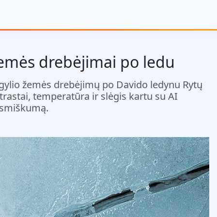
žemės drebėjimai po ledu
o gylio žemės drebėjimų po Davido ledynu Rytų
rastai, temperatūra ir slėgis kartu su AI
eismiškumą.