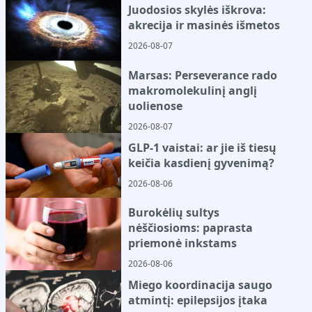
Juodosios skylės iškrova:
akrecija ir masinės išmetos
2026-08-07
Marsas: Perseverance rado
makromolekulinį anglį
uolienose
2026-08-07
GLP-1 vaistai: ar jie iš tiesų
keičia kasdienį gyvenimą?
2026-08-06
Burokėlių sultys
nėščiosioms: paprasta
priemonė inkstams
2026-08-06
Miego koordinacija saugo
atmintį: epilepsijos įtaka