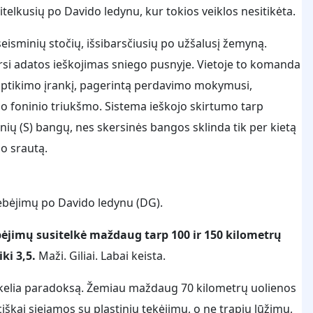
sitelkusių po Davido ledynu, kur tokios veiklos nesitikėta.
seisminių stočių, išsibarsčiusių po užšalusį žemyną.
si adatos ieškojimas sniego pusnyje. Vietoje to komanda
ptikimo įrankį, pagerintą perdavimo mokymusi,
o foninio triukšmo. Sistema ieškojo skirtumo tarp
inių (S) bangų, nes skersinės bangos sklinda tik per kietą
o srautą.
rebėjimų po Davido ledynu (DG).
bėjimų susitelkė maždaug tarp 100 ir 150 kilometrų
ki 3,5.
Maži. Giliai. Labai keista.
ir kelia paradoksą. Žemiau maždaug 70 kilometrų uolienos
ciškai siejamos su plastiniu tekėjimu, o ne trapiu lūžimu,