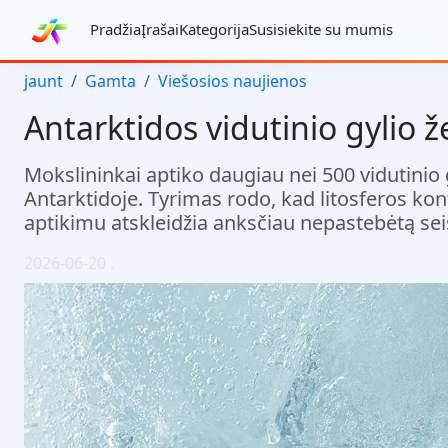
Pradžia
Įrašai
Kategorija
Susisiekite su mumis
jaunt
Gamta
Viešosios naujienos
Antarktidos vidutinio gylio 
Mokslininkai aptiko daugiau nei 500 vidutini
Antarktidoje. Tyrimas rodo, kad litosferos kont
aptikimu atskleidžia anksčiau nepastebėtą s
2026-06-20
.