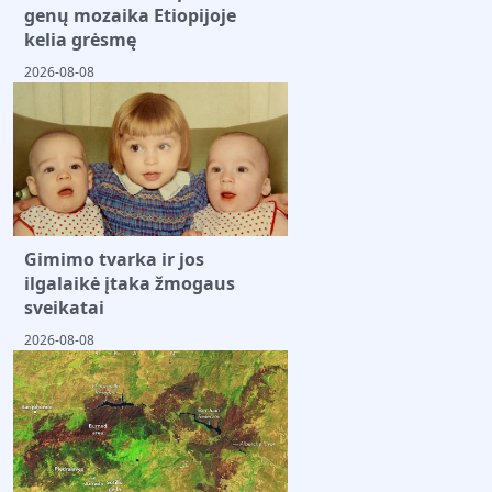
genų mozaika Etiopijoje
kelia grėsmę
2026-08-08
Gimimo tvarka ir jos
ilgalaikė įtaka žmogaus
sveikatai
2026-08-08