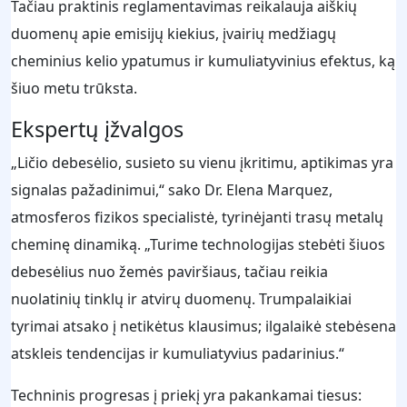
Tačiau praktinis reglamentavimas reikalauja aiškių
duomenų apie emisijų kiekius, įvairių medžiagų
cheminius kelio ypatumus ir kumuliatyvinius efektus, ką
šiuo metu trūksta.
Ekspertų įžvalgos
„Ličio debesėlio, susieto su vienu įkritimu, aptikimas yra
signalas pažadinimui,“ sako Dr. Elena Marquez,
atmosferos fizikos specialistė, tyrinėjanti trasų metalų
cheminę dinamiką. „Turime technologijas stebėti šiuos
debesėlius nuo žemės paviršiaus, tačiau reikia
nuolatinių tinklų ir atvirų duomenų. Trumpalaikiai
tyrimai atsako į netikėtus klausimus; ilgalaikė stebėsena
atskleis tendencijas ir kumuliatyvius padarinius.“
Techninis progresas į priekį yra pakankamai tiesus: