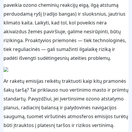
paveikia ozono cheminių reakcijų eigą, ilgą atstumą
perduodamą ryšį (radijo bangas) ir sluoksnius, jautrius
klimato kaita. Laikyti, kad tol, kol poveikis nėra
akivaizdus žemės paviršiuje, galime nesirūpinti, būtų
rizikinga. Proaktyvios priemonės — tiek technologinės,
tiek reguliacinės — gali sumažinti ilgalaikę riziką ir
padėti išvengti sudėtingesnių ateities problemų.
Ar raketų emisijas reikėtų traktuoti kaip kitų pramonės
šakų taršą? Tai priklauso nuo vertinimo masto ir priimtų
standartų. Pavyzdžiui, jei įvertinsime ozono atstatymo
planus, radiacinį balansą ir palydovinės navigacijos
saugumą, tuomet viršutinės atmosferos emisijos turėtų
būti įtrauktos į platesnį taršos ir rizikos vertinimą.