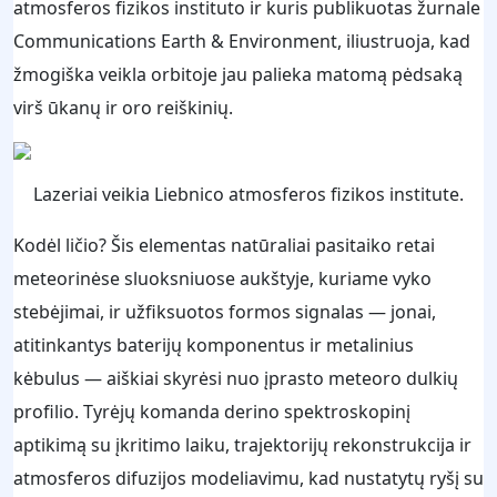
atmosferos fizikos instituto ir kuris publikuotas žurnale
Communications Earth & Environment, iliustruoja, kad
žmogiška veikla orbitoje jau palieka matomą pėdsaką
virš ūkanų ir oro reiškinių.
Lazeriai veikia Liebnico atmosferos fizikos institute.
Kodėl ličio? Šis elementas natūraliai pasitaiko retai
meteorinėse sluoksniuose aukštyje, kuriame vyko
stebėjimai, ir užfiksuotos formos signalas — jonai,
atitinkantys baterijų komponentus ir metalinius
kėbulus — aiškiai skyrėsi nuo įprasto meteoro dulkių
profilio. Tyrėjų komanda derino spektroskopinį
aptikimą su įkritimo laiku, trajektorijų rekonstrukcija ir
atmosferos difuzijos modeliavimu, kad nustatytų ryšį su