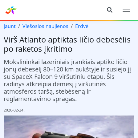
jaunt
Viešosios naujienos
Erdvė
Virš Atlanto aptiktas ličio debesėlis
po raketos įkritimo
Mokslininkai lazeriniais įrankiais aptiko ličio
jonų debesėlį 80–120 km aukštyje ir susiejo jį
su SpaceX Falcon 9 viršutiniu etapu. Šis
radinys atkreipia dėmesį į viršutinės
atmosferos taršą, stebėseną ir
reglamentavimo spragas.
2026-02-24
.