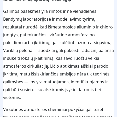
Galimos pasekmės yra rimtos ir ne vienadienės.
Bandymų laboratorijose ir modeliavimo tyrimų
rezultatai nurodė, kad išmetamosios aliuminio ir chloro
jungtys, patenkančios į viršutinę atmosferą po
paleidimų arba įkritimų, gali sulėtinti ozono atsigavimą.
Variklių pelenai ir suodžiai gali pakeisti radiacinį balansą
ir sukelti lokalų įkaitinimą, kas savo ruožtu veikia
atmosferos cirkuliaciją. Ličio aptikimas aiškiai parodo:
įkritimų metu išsiskiriančios emisijos nėra tik teorinės
galimybės — jos yra matuojamos, identifikuojamos ir
gali būti susietos su atskiromis įvykio datomis bei
vietomis.
Viršutinės atmosferos cheminiai pokyčiai gali turėti