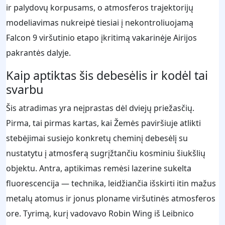
ir palydovų korpusams, o atmosferos trajektorijų
modeliavimas nukreipė tiesiai į nekontroliuojamą
Falcon 9 viršutinio etapo įkritimą vakarinėje Airijos
pakrantės dalyje.
Kaip aptiktas šis debesėlis ir kodėl tai
svarbu
Šis atradimas yra neįprastas dėl dviejų priežasčių.
Pirma, tai pirmas kartas, kai Žemės paviršiuje atlikti
stebėjimai susiejo konkretų cheminį debesėlį su
nustatytu į atmosferą sugrįžtančiu kosminiu šiukšlių
objektu. Antra, aptikimas remėsi lazerine sukelta
fluorescencija — technika, leidžiančia išskirti itin mažus
metalų atomus ir jonus ploname viršutinės atmosferos
ore. Tyrimą, kurį vadovavo Robin Wing iš Leibnico