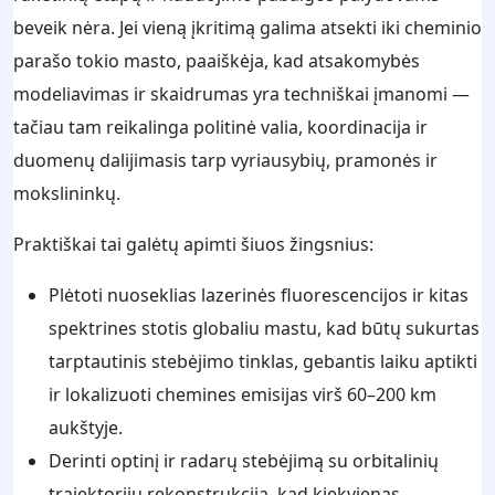
beveik nėra. Jei vieną įkritimą galima atsekti iki cheminio
parašo tokio masto, paaiškėja, kad atsakomybės
modeliavimas ir skaidrumas yra techniškai įmanomi —
tačiau tam reikalinga politinė valia, koordinacija ir
duomenų dalijimasis tarp vyriausybių, pramonės ir
mokslininkų.
Praktiškai tai galėtų apimti šiuos žingsnius:
Plėtoti nuoseklias lazerinės fluorescencijos ir kitas
spektrines stotis globaliu mastu, kad būtų sukurtas
tarptautinis stebėjimo tinklas, gebantis laiku aptikti
ir lokalizuoti chemines emisijas virš 60–200 km
aukštyje.
Derinti optinį ir radarų stebėjimą su orbitalinių
trajektorijų rekonstrukcija, kad kiekvienas