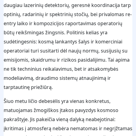
daugiau lazerinių detektorių, geresnė koordinacija tarp
optinių, radarinių ir spektrinių stočių, bei privalomas re-
entry laiko ir kompozicijos raportavimas operatorių
būtų reikšmingas žingsnis. Politinis kelias yra
sudėtingesnis: kosmą lankantys šalys ir komerciniai
operatoriai turi susitarti dėl naujų normų, susijusių su
emisijomis, skaidrumu ir rizikos pasidalijimu. Tai apima
ne tik techninius reikalavimus, bet ir atsakomybės
modeliavimą, draudimo sistemų atnaujinimą ir
tarptautinę priežiūrą.
Šiuo metu ličio debesėlis yra vienas konkretus,
matuojamas žmogiškos įtakos pavyzdys kosmoso
pakraštyje. Jis pakeičia vieną dalyką neabejotinai:
įkritimas į atmosferą nebėra nematomas ir negrįžtamas