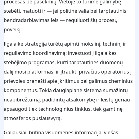
procesas be pasekmių. Vietoje to turime galimybę
stebėti, matuoti ir — jei politinė valia bei tarptautinis
bendradarbiavimas leis — reguliuoti šių procesų
poveikį.
Ilgalaikė strategija turėtų apimti mokslinį, techninį ir
reguliavimo koordinavimą: investuoti į ilgalaikes
stebėjimo programas, kurti tarptautines duomenų
dalijimosi platformas, ir įtraukti privačius operatorius į
prievoles pranešti apie įkritimus bei galimus cheminius
komponentus. Tokia daugiaplanė sistema sumažintų
neapibrėžtumą, padidintų atsakomybę ir leistų geriau
apsaugoti tiek technologinius tinklus, tiek gamtinę
atmosferos pusiausvyrą.
Galiausiai, būtina visuomenės informacija: viešas