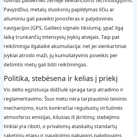
tolimas pasekmes žemėje veikiančioms technologijoms.
Pavyzdžiui, metalų sluoksnių papildymas ličiu ar
aliuminiu gali paveikti jonosferas ir palydovinės
navigacijos (GPS, Galileo) signalo tikslumą, ypač ilgą
laiką trunkančių intensyvių įvykių atvejais. Taip pat
reikšminga ilgalaikė akumuliacija: net jei vienkartiniai
įvykiai atrodo maži, jų kumuliatyvinis poveikis per
dešimtis metų gali būti reikšmingas.
Politika, stebėsena ir kelias į priekį
Vis dėlto egzistuoja didžiulė spraga tarp atradimo ir
reglamentavimo. Šiuo metu nėra tarptautinio teisinio
mechanizmo, kuris konkrečiai reguliuotų viršutinės
atmosferos emisijas, kilusias iš įkritimų; stebėjimo
tinklai yra riboti, o privalomų ataskaitų standartų
raketinių etapų ir naudojimo pabaigos palydovams