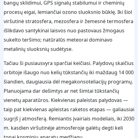
bangų sklidimui, GPS signalų stabilumui ir cheminių
procesų eigai, lemiančiai ozono sluoksnio būklę. Iki šiol
viršutinė stratosfera, mezosfera ir žemesnė termosfera
išlikdavo santykinai laisvos nuo pastovaus žmogaus
sukelto teršimo; natūralūs meteorai dominavo
metalinių sluoksnių sudėtyse.
Tačiau ši pusiausvyra sparčiai keičiasi. Palydovų skaičius
orbitoje išaugo nuo kelių tūkstančių iki maždaug 14 000
šiandien, daugiausia dėl megakonsoteliacijų programų.
Planuojama dar dešimtys ar net šimtai tūkstančių
vienetų aparatūros. Kiekvienas paleistas palydovas —
taip pat kiekvienas apleistas raketos etapas — galiausiai
sugrįš į atmosferą. Remiantis įvairiais modeliais, iki 2030
m. kasdien viršutinėje atmosferoje galėtų degti keli
tonai kosminių aparatų medžiagų.