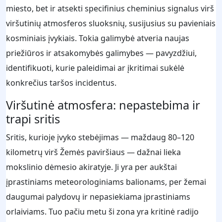
miesto, bet ir atsekti specifinius cheminius signalus virš
viršutinių atmosferos sluoksnių, susijusius su pavieniais
kosminiais įvykiais. Tokia galimybė atveria naujas
priežiūros ir atsakomybės galimybes — pavyzdžiui,
identifikuoti, kurie paleidimai ar įkritimai sukėlė
konkrečius taršos incidentus.
Viršutinė atmosfera: nepastebima ir
trapi sritis
Sritis, kurioje įvyko stebėjimas — maždaug 80–120
kilometrų virš Žemės paviršiaus — dažnai lieka
mokslinio dėmesio akiratyje. Ji yra per aukštai
įprastiniams meteorologiniams balionams, per žemai
daugumai palydovų ir nepasiekiama įprastiniams
orlaiviams. Tuo pačiu metu ši zona yra kritinė radijo