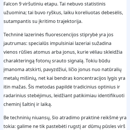
Falcon 9 viršutiniu etapu. Tai nebuvo statistinis
užuomina; tai buvo ryškus, laiku koreliuotas debesėlis,
sutampantis su įkritimo trajektorija.
Techninė lazerinės fluorescencijos stiprybė yra jos
jautrumas: specialūs impulsiniai lazeriai sužadina
vienos rūšies atomus arba jonus, kurie vėliau skleidžia
charakteringą fotonų srauto signalą. Tokiu būdu
įmanoma atskirti, pavyzdžiui, ličio jonus nuo natūralių
metalų mišinių, net kai bendras koncentracijos lygis yra
itin mažas. Šis metodas papildė tradicinius optinius ir
radarinius stebėjimus, leidžiant patikimiau identifikuoti
cheminį šaltinį ir laiką.
Be techninių niuansų, šio atradimo praktinė reikšmė yra
tokia: galime ne tik pastebėti rugstį ar dūmų pūsles virš