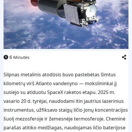
6
Minutės
Silpnas metalinis atodūsis buvo pastebėtas šimtus
kilometrų virš Atlanto vandenyno — mokslininkai jį
susiejo su atiduotu SpaceX raketos etapu. 2025 m.
vasario 20 d. tyrėjai, naudodami itin jautrius lazerinius
instrumentus, užfiksavo staigų ličio jonų koncentracijos
šuolį mezosferoje ir žemesnėje termosferoje. Cheminė
parašas atitiko medžiagas, naudojamas ličio baterijose