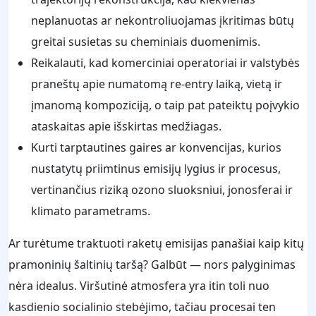
neplanuotas ar nekontroliuojamas įkritimas būtų
greitai susietas su cheminiais duomenimis.
Reikalauti, kad komerciniai operatoriai ir valstybės
praneštų apie numatomą re-entry laiką, vietą ir
įmanomą kompoziciją, o taip pat pateiktų poįvykio
ataskaitas apie išskirtas medžiagas.
Kurti tarptautines gaires ar konvencijas, kurios
nustatytų priimtinus emisijų lygius ir procesus,
vertinančius riziką ozono sluoksniui, jonosferai ir
klimato parametrams.
Ar turėtume traktuoti raketų emisijas panašiai kaip kitų
pramoninių šaltinių taršą? Galbūt — nors palyginimas
nėra idealus. Viršutinė atmosfera yra itin toli nuo
kasdienio socialinio stebėjimo, tačiau procesai ten