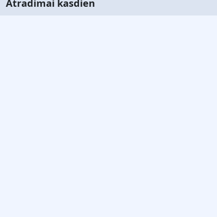
Atradimai kasdien
Atraskite mokslo pasaulį: straipsniai apie sveikatą,
kosmosą, astronomiją ir naujausius atradimus
paprastai ir įdomiai.
Greitos nuorodos
Taisyklės
Privatumo politika
Bendradarbiavimas
Susisiekite su mumis