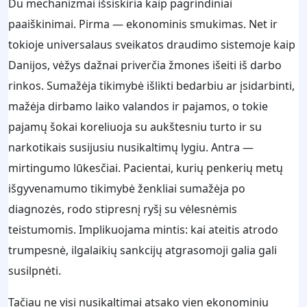
Du mechanizmai išsiskiria kaip pagrindiniai
paaiškinimai. Pirma — ekonominis smukimas. Net ir
tokioje universalaus sveikatos draudimo sistemoje kaip
Danijos, vėžys dažnai priverčia žmones išeiti iš darbo
rinkos. Sumažėja tikimybė išlikti bedarbiu ar įsidarbinti,
mažėja dirbamo laiko valandos ir pajamos, o tokie
pajamų šokai koreliuoja su aukštesniu turto ir su
narkotikais susijusiu nusikaltimų lygiu. Antra —
mirtingumo lūkesčiai. Pacientai, kurių penkerių metų
išgyvenamumo tikimybė ženkliai sumažėja po
diagnozės, rodo stipresnį ryšį su vėlesnėmis
teistumomis. Implikuojama mintis: kai ateitis atrodo
trumpesnė, ilgalaikių sankcijų atgrasomoji galia gali
susilpnėti.
Tačiau ne visi nusikaltimai atsako vien ekonominiu