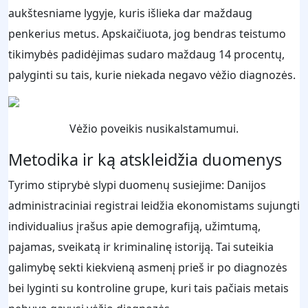
aukštesniame lygyje, kuris išlieka dar maždaug
penkerius metus. Apskaičiuota, jog bendras teistumo
tikimybės padidėjimas sudaro maždaug 14 procentų,
palyginti su tais, kurie niekada negavo vėžio diagnozės.
Vėžio poveikis nusikalstamumui.
Metodika ir ką atskleidžia duomenys
Tyrimo stiprybė slypi duomenų susiejime: Danijos
administraciniai registrai leidžia ekonomistams sujungti
individualius įrašus apie demografiją, užimtumą,
pajamas, sveikatą ir kriminalinę istoriją. Tai suteikia
galimybę sekti kiekvieną asmenį prieš ir po diagnozės
bei lyginti su kontroline grupe, kuri tais pačiais metais