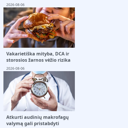
2026-08-06
Vakarietiška mityba, DCA ir
storosios žarnos vėžio rizika
2026-08-06
Atkurti audinių makrofagų
valymą gali pristabdyti