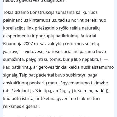
nebuvo gavusi vėžio diagnozės.
Tokia dizaino konstrukcija sumažina kai kuriuos
paininančius kintamuosius, tačiau norint pereiti nuo
koreliacijos link priežastinio ryšio reikia natūralių
eksperimentų ir pogrupių patikrinimų. Autoriai
išnaudoja 2007 m. savivaldybių reformos sukeltą
įvairovę — vietovėse, kuriose socialinė parama buvo
sumažinta, palyginti su tomis, kur ji liko nepakitusi —
kad patikrintų, ar gerovės tinklai keičia nusikalstamumo
signalą. Taip pat pacientai buvo suskirstyti pagal
apskaičiuotą penkerių metų išgyvenamumo tikimybę
(atsižvelgiant į vėžio tipą, amžių, lytį ir šeiminę padėtį),
kad būtų ištirta, ar tikėtina gyvenimo trukmė turi
reikšmės elgsenai.