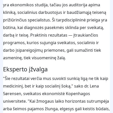
yra ekonomikos studija, tačiau jos auditorija apima
kliniką, socialinius darbuotojus ir baudžiamąją teiseną
prižiūrinčius specialistus. Ši tarpdisciplininė prieiga yra
būtina, kai diagnozės pasekmės sklinda per sveikatą,
darbą ir teisę. Praktinis rezultatas — įtraukiančios
programos, kurios sujungia sveikatos, socialinio ir
darbo įsipareigojimų priemones, gali sumažinti tiek
asmeninę, tiek visuomeninę žalą.
Eksperto įžvalga
"Šie rezultatai verčia mus suvokti sunkią ligą ne tik kaip
medicininį, bet ir kaip socialinį šoką," sako dr. Lena
Sørensen, sveikatos ekonomistė Kopenhagos
universitete. "Kai žmogaus laiko horizontas sutrumpėja
arba šeimos pajamos žlunga, elgesys gali keistis būdais,