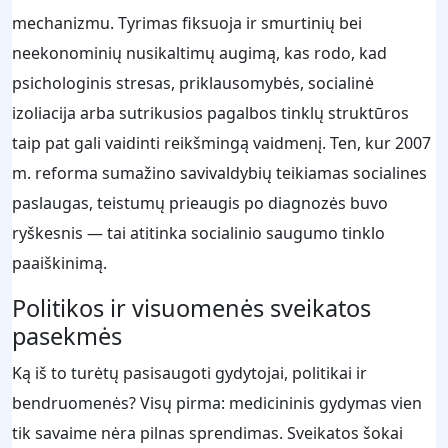
mechanizmu. Tyrimas fiksuoja ir smurtinių bei
neekonominių nusikaltimų augimą, kas rodo, kad
psichologinis stresas, priklausomybės, socialinė
izoliacija arba sutrikusios pagalbos tinklų struktūros
taip pat gali vaidinti reikšmingą vaidmenį. Ten, kur 2007
m. reforma sumažino savivaldybių teikiamas socialines
paslaugas, teistumų prieaugis po diagnozės buvo
ryškesnis — tai atitinka socialinio saugumo tinklo
paaiškinimą.
Politikos ir visuomenės sveikatos
pasekmės
Ką iš to turėtų pasisaugoti gydytojai, politikai ir
bendruomenės? Visų pirma: medicininis gydymas vien
tik savaime nėra pilnas sprendimas. Sveikatos šokai