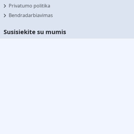
Privatumo politika
Bendradarbiavimas
Susisiekite su mumis
Prenumeruokite mūsų naujienlaiškį
Sekite naujausias naujienas ir pasiūlymus
Prenumeruoti