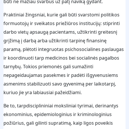
būti ne mažiau svarbus už patį naviką gydant.
Praktiniai žingsniai, kurie gali būti svarstomi politikos
formuotojų ir sveikatos priežiūros institucijų: stiprinti
darbo vietų apsaugą pacientams, užtikrinti greitesnį
grįžimą į darbą arba užtikrinti tarpinę finansinę
paramą, plėtoti integruotas psichosocialines paslaugas
ir koordinuoti tarp medicinos bei socialinės pagalbos
tarnybų. Tokios priemonės gali sumažinti
nepageidaujamas pasekmes ir padėti išgyvenusiems
asmenims stabilizuoti savo gyvenimą per laikotarpį,
kuriuo jie yra labiausiai pažeidžiami.
Be to, tarpdisciplininiai moksliniai tyrimai, derinantys
ekonominius, epidemiologinius ir kriminologinius
požiūrius, gali gilinti supratimą, kaip ligos poveikis