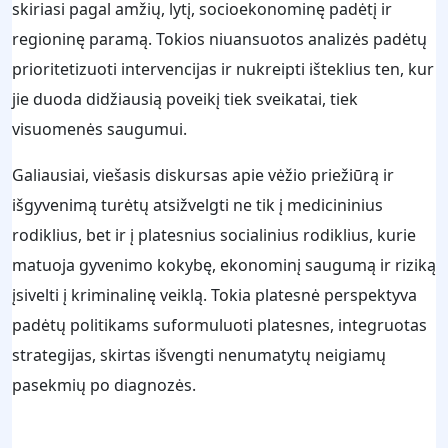
skiriasi pagal amžių, lytį, socioekonominę padėtį ir
regioninę paramą. Tokios niuansuotos analizės padėtų
prioritetizuoti intervencijas ir nukreipti išteklius ten, kur
jie duoda didžiausią poveikį tiek sveikatai, tiek
visuomenės saugumui.
Galiausiai, viešasis diskursas apie vėžio priežiūrą ir
išgyvenimą turėtų atsižvelgti ne tik į medicininius
rodiklius, bet ir į platesnius socialinius rodiklius, kurie
matuoja gyvenimo kokybę, ekonominį saugumą ir riziką
įsivelti į kriminalinę veiklą. Tokia platesnė perspektyva
padėtų politikams suformuluoti platesnes, integruotas
strategijas, skirtas išvengti nenumatytų neigiamų
pasekmių po diagnozės.