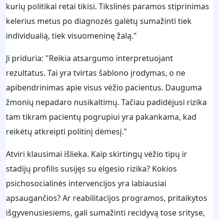
kurių politikai retai tikisi. Tikslinės paramos stiprinimas
kelerius metus po diagnozės galėtų sumažinti tiek
individualią, tiek visuomeninę žalą."
Ji priduria: "Reikia atsargumo interpretuojant
rezultatus. Tai yra tvirtas šablono įrodymas, o ne
apibendrinimas apie visus vėžio pacientus. Dauguma
žmonių nepadaro nusikaltimų. Tačiau padidėjusi rizika
tam tikram pacientų pogrupiui yra pakankama, kad
reikėtų atkreipti politinį dėmesį."
Atviri klausimai išlieka. Kaip skirtingų vėžio tipų ir
stadijų profilis susijęs su elgesio rizika? Kokios
psichosocialinės intervencijos yra labiausiai
apsaugančios? Ar reabilitacijos programos, pritaikytos
išgyvenusiesiems, gali sumažinti recidyvą tose srityse,