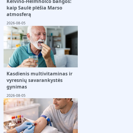
Kelvino-Helmholco bangos:
kaip Saulė plėšia Marso
atmosferą
2026-08-05
Kasdienis multivitaminas ir
vyresnių savarankystės
gynimas
2026-08-05