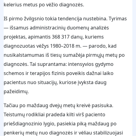
kelerius metus po vėžio diagnozės.
Iš pirmo žvilgsnio tokia tendencija nustebina. Tyrimas
— išsamus administracinių duomenų analizės
projektas, apimantis 368 317 danų, kuriems
diagnozuotas vėžys 1980–2018 m. — parodo, kad
nusikalstamumas iš tiesų sumažėja pirmųjų metų po
diagnozės. Tai suprantama: intensyvios gydymo
schemos ir terapijos fizinis poveikis dažnai laiko
pacientus nuo situacijų, kuriose įvyksta daug
pažeidimų.
Tačiau po maždaug dvejų metų kreivė pasisuka.
Teistumų rodikliai pradeda kilti virš paciento
priešdiagnozinio lygio, pasiekia piką maždaug po
penkerių metų nuo diagnozės ir vėliau stabilizuojasi