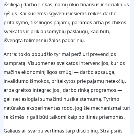
išsilieja į darbo rinkas, namų ūkio finansus ir socialinius
ryšius. Kai kuriems išgyvenusiesiems reikės darbo
pritaikymo, tikslingos pajamų paramos arba psichikos
sveikatos ir priklausomybių paslaugų, kad būtų
išvengta tolimesnių žalos padarinių.
Antra: tokio pobūdžio tyrimai peržiūri prevencijos
sampratą. Visuomenės sveikatos intervencijos, kurios
mažina ekonominį ligos smūgį — darbo apsauga,
invalidumo išmokos, pritaikytos prie pajamų netekčių,
arba greitos integracijos į darbo rinką programos —
gali netiesiogiai sumažinti nusikalstamumą. Tyrimo
natūralus eksperimentas rodo, jog šie mechanizmai turi
reikšmės ir gali būti taikomi kaip politinės priemonės.
Galiausiai, svarbu vertimas tarp disciplinų. Straipsnis