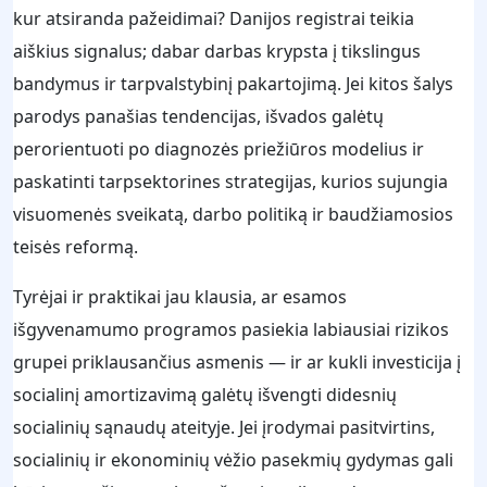
kur atsiranda pažeidimai? Danijos registrai teikia
aiškius signalus; dabar darbas krypsta į tikslingus
bandymus ir tarpvalstybinį pakartojimą. Jei kitos šalys
parodys panašias tendencijas, išvados galėtų
perorientuoti po diagnozės priežiūros modelius ir
paskatinti tarpsektorines strategijas, kurios sujungia
visuomenės sveikatą, darbo politiką ir baudžiamosios
teisės reformą.
Tyrėjai ir praktikai jau klausia, ar esamos
išgyvenamumo programos pasiekia labiausiai rizikos
grupei priklausančius asmenis — ir ar kukli investicija į
socialinį amortizavimą galėtų išvengti didesnių
socialinių sąnaudų ateityje. Jei įrodymai pasitvirtins,
socialinių ir ekonominių vėžio pasekmių gydymas gali