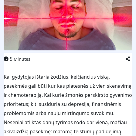
5
Minutės
Kai gydytojas ištaria žodžius, keičiancius viską,
pasekmės gali būti kur kas platesnės už vien skenavimą
ir chemoterapiją. Kai kurie žmonės perskirsto gyvenimo
prioritetus; kiti susiduria su depresija, finansinėmis
problemomis arba nauju mirtingumo suvokimu.
Neseniai atliktas danų tyrimas rodo dar vieną, mažiau
akivaizdžią pasekmę: matomą teistumų padidėjimą