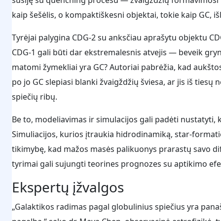
kaip šešėlis, o kompaktiškesni objektai, tokie kaip GC, išl
Tyrėjai palygina CDG-2 su anksčiau aprašytu objektu CDG
CDG-1 gali būti dar ekstremalesnis atvejis — beveik gryn
matomi žymekliai yra GC? Autoriai pabrėžia, kad aukštos
po jo GC slepiasi blanki žvaigždžių šviesa, ar jis iš tie
spiečių ribų.
Be to, modeliavimas ir simulacijos gali padėti nustatyti,
Simuliacijos, kurios įtraukia hidrodinamiką, star-formatio
tikimybę, kad mažos masės palikuonys prarastų savo dif
tyrimai gali sujungti teorines prognozes su aptikimo e
Ekspertų įžvalgos
„Galaktikos radimas pagal globulinius spiečius yra pana