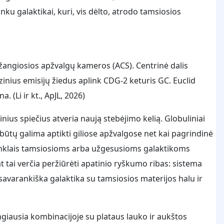
ku galaktikai, kuri, vis dėlto, atrodo tamsiosios
pažangiosios apžvalgų kameros (ACS). Centrinė dalis
zinius emisijų žiedus aplink CDG-2 keturis GC. Euclid
. (Li ir kt., ApJL, 2026)
nius spiečius atveria naują stebėjimo kelią. Globuliniai
būtų galima aptikti giliose apžvalgose net kai pagrindinė
ženklais tamsiosioms arba užgesusioms galaktikoms
t tai verčia peržiūrėti apatinio ryškumo ribas: sistema
ti savarankiška galaktika su tamsiosios materijos halu ir
giausia kombinacijoje su plataus lauko ir aukštos