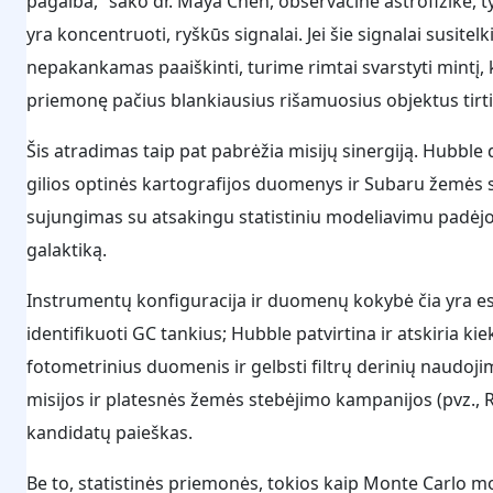
pagalba,“ sako dr. Maya Chen, observacinė astrofizikė, t
yra koncentruoti, ryškūs signalai. Jei šie signalai susitelk
nepakankamas paaiškinti, turime rimtai svarstyti mintį, k
priemonę pačius blankiausius rišamuosius objektus tirti 
Šis atradimas taip pat pabrėžia misijų sinergiją. Hubble 
gilios optinės kartografijos duomenys ir Subaru žemės s
sujungimas su atsakingu statistiniu modeliavimu padėjo p
galaktiką.
Instrumentų konfiguracija ir duomenų kokybė čia yra esmin
identifikuoti GC tankius; Hubble patvirtina ir atskiria k
fotometrinius duomenis ir gelbsti filtrų derinių naudojim
misijos ir platesnės žemės stebėjimo kampanijos (pvz., R
kandidatų paieškas.
Be to, statistinės priemonės, tokios kaip Monte Carlo m