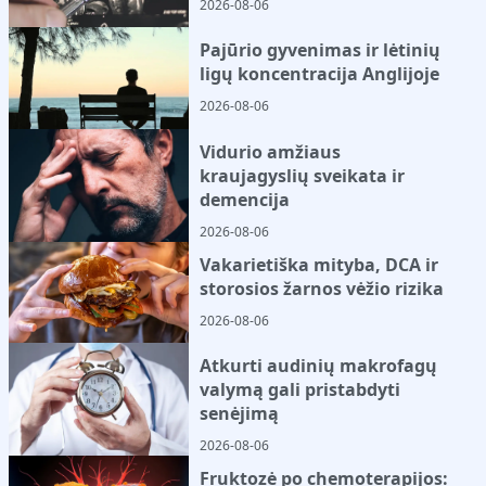
2026-08-06
Pajūrio gyvenimas ir lėtinių
ligų koncentracija Anglijoje
2026-08-06
Vidurio amžiaus
kraujagyslių sveikata ir
demencija
2026-08-06
Vakarietiška mityba, DCA ir
storosios žarnos vėžio rizika
2026-08-06
Atkurti audinių makrofagų
valymą gali pristabdyti
senėjimą
2026-08-06
Fruktozė po chemoterapijos: