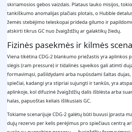
skiriamosios gebos vaizdais. Plataus lauko misijos, tokios
tankiškumo anomalijas plačiais plotais, o Hubble detalus 
žemės stebėjimo teleskopai prideda gilumo ir papildomų b
atskirti tikrus GC nuo žvaigždžių ar galaktikų žiedų.
Fizinės pasekmės ir kilmės scenar
Viena tikėtina CDG-2 blankumo priežastis yra aplinkos 
slėgis (ram pressure) ir tidalinės sąveikos gali atimti d
formavimąsi, pašildydami arba nupūsdami šaltas dujas, k
spiečiai, kadangi yra stipriai sujungti ir tankūs, yra atspa
aplinkoje, kol difuzinė žvaigždžių dalis išblėsta arba 
halas, papuoštas keliais išlikusiais GC.
Tokiame scenarijuje CDG-2 galėtų būti buvusi įprasta ma
dujų rezervo per kelis perėjimus pro spiečiaus centrą ar
susiję su quenching procesu — žvaigždžių formavimosi n