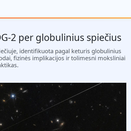
DG-2 per globulinius spiečius
čiuje, identifikuota pagal keturis globulinius
ai, fizinės implikacijos ir tolimesni moksliniai
ktikas.