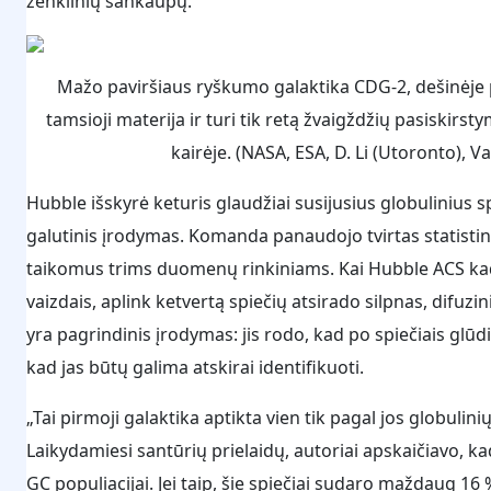
ženklinių sankaupų.
Mažo paviršiaus ryškumo galaktika CDG-2, dešinėje
tamsioji materija ir turi tik retą žvaigždžių pasiskir
kairėje. (NASA, ESA, D. Li (Utoronto), 
Hubble išskyrė keturis glaudžiai susijusius globulinius s
galutinis įrodymas. Komanda panaudojo tvirtas statisti
taikomus trims duomenų rinkiniams. Kai Hubble ACS kadra
vaizdais, aplink ketvertą spiečių atsirado silpnas, difuzi
yra pagrindinis įrodymas: jis rodo, kad po spiečiais glūdi
kad jas būtų galima atskirai identifikuoti.
„Tai pirmoji galaktika aptikta vien tik pagal jos globulin
Laikydamiesi santūrių prielaidų, autoriai apskaičiavo, kad 
GC populiacijai. Jei taip, šie spiečiai sudaro maždaug 1