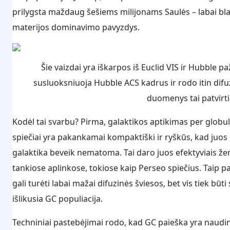
prilygsta maždaug šešiems milijonams Saulės – labai blan
materijos dominavimo pavyzdys.
Šie vaizdai yra iškarpos iš Euclid VIS ir Hubble 
susluoksniuoja Hubble ACS kadrus ir rodo itin difu
duomenys tai patvirtina
Kodėl tai svarbu? Pirma, galaktikos aptikimas per globuli
spiečiai yra pakankamai kompaktiški ir ryškūs, kad juos 
galaktika beveik nematoma. Tai daro juos efektyviais 
tankiose aplinkose, tokiose kaip Perseo spiečius. Taip pa
gali turėti labai mažai difuzinės šviesos, bet vis tiek bū
išlikusia GC populiacija.
Techniniai pastebėjimai rodo, kad GC paieška yra naudin