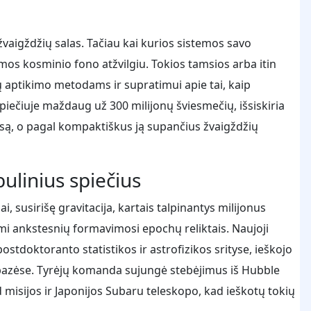
vaigždžių salas. Tačiau kai kurios sistemos savo
omos kosminio fono atžvilgiu. Tokios tamsios arba itin
 aptikimo metodams ir supratimui apie tai, kaip
spiečiuje maždaug už 300 milijonų šviesmečių, išsiskiria
iesą, o pagal kompaktiškus ją supančius žvaigždžių
ulinius spiečius
ai, susirišę gravitacija, kartais talpinantys milijonus
omi ankstesnių formavimosi epochų reliktais. Naujoji
ostdoktoranto statistikos ir astrofizikos srityse, ieškojo
bazėse. Tyrėjų komanda sujungė stebėjimus iš Hubble
isijos ir Japonijos Subaru teleskopo, kad ieškotų tokių