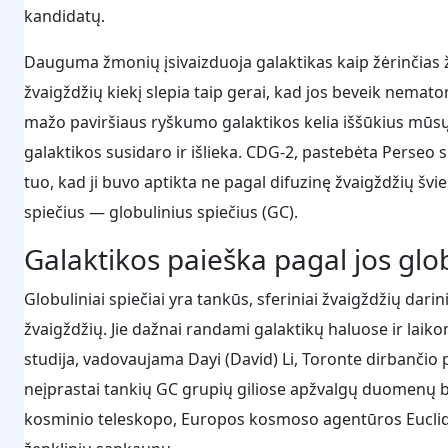
kandidatų.
Dauguma žmonių įsivaizduoja galaktikas kaip žėrinčias ž
žvaigždžių kiekį slepia taip gerai, kad jos beveik nemat
mažo paviršiaus ryškumo galaktikos kelia iššūkius mūsų
galaktikos susidaro ir išlieka. CDG-2, pastebėta Perseo 
tuo, kad ji buvo aptikta ne pagal difuzinę žvaigždžių šv
spiečius — globulinius spiečius (GC).
Galaktikos paieška pagal jos glob
Globuliniai spiečiai yra tankūs, sferiniai žvaigždžių darini
žvaigždžių. Jie dažnai randami galaktikų haluose ir laik
studija, vadovaujama Dayi (David) Li, Toronte dirbančio p
neįprastai tankių GC grupių giliose apžvalgų duomenų 
kosminio teleskopo, Europos kosmoso agentūros Euclid m