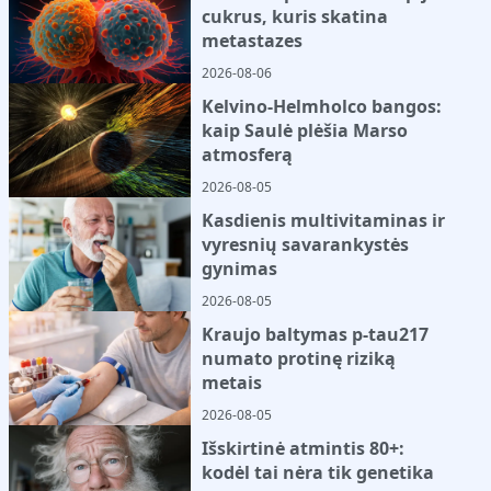
cukrus, kuris skatina
metastazes
2026-08-06
Kelvino-Helmholco bangos:
kaip Saulė plėšia Marso
atmosferą
2026-08-05
Kasdienis multivitaminas ir
vyresnių savarankystės
gynimas
2026-08-05
Kraujo baltymas p-tau217
numato protinę riziką
metais
2026-08-05
Išskirtinė atmintis 80+:
kodėl tai nėra tik genetika