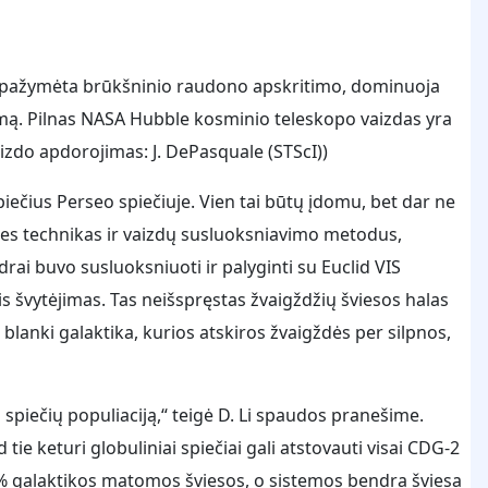
 pažymėta brūkšninio raudono apskritimo, dominuoja
stymą. Pilnas NASA Hubble kosminio teleskopo vaizdas yra
Vaizdo apdorojimas: J. DePasquale (STScI))
piečius Perseo spiečiuje. Vien tai būtų įdomu, bet dar ne
nes technikas ir vaizdų susluoksniavimo metodus,
i buvo susluoksniuoti ir palyginti su Euclid VIS
nis švytėjimas. Tas neišspręstas žvaigždžių šviesos halas
 blanki galaktika, kurios atskiros žvaigždės per silpnos,
ių spiečių populiaciją,“ teigė D. Li spaudos pranešime.
tie keturi globuliniai spiečiai gali atstovauti visai CDG-2
6 % galaktikos matomos šviesos, o sistemos bendra šviesa