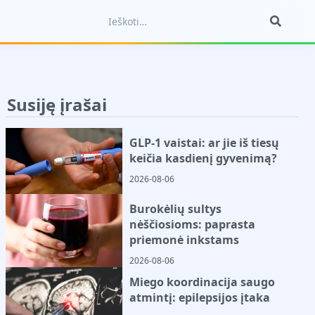
Susiję įrašai
GLP-1 vaistai: ar jie iš tiesų
keičia kasdienį gyvenimą?
2026-08-06
Burokėlių sultys
nėščiosioms: paprasta
priemonė inkstams
2026-08-06
Miego koordinacija saugo
atmintį: epilepsijos įtaka