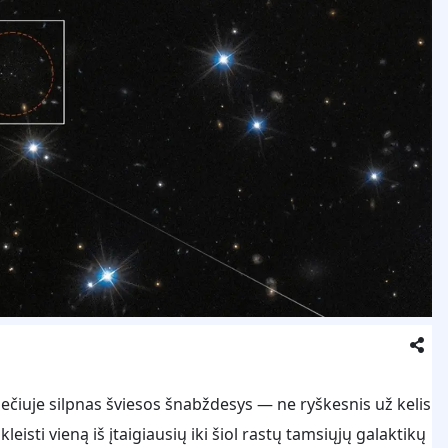
čiuje silpnas šviesos šnabždesys — ne ryškesnis už kelis
isti vieną iš įtaigiausių iki šiol rastų tamsiųjų galaktikų