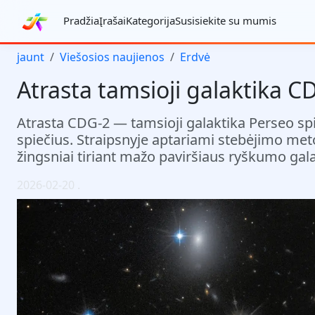
Pradžia
Įrašai
Kategorija
Susisiekite su mumis
jaunt
Viešosios naujienos
Erdvė
Atrasta tamsioji galaktika C
Atrasta CDG-2 — tamsioji galaktika Perseo spie
spiečius. Straipsnyje aptariami stebėjimo metod
žingsniai tiriant mažo paviršiaus ryškumo gala
2026-02-20
.