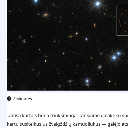
7
Minutės
Tamsa kartais būna triukšminga. Tankiame galaktikų spie
kartu susitelkusius žvaigždžių kamuoliukus — galėjo atskle