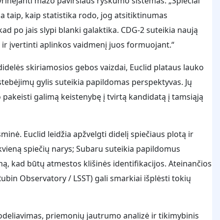
yrinėjanti mažo paviršiaus ryškumo sistemas. „Spiečiai
ia taip, kaip statistika rodo, jog atsitiktinumas
ad po jais slypi blanki galaktika. CDG-2 suteikia naują
ir įvertinti aplinkos vaidmenį juos formuojant.“
didelės skiriamosios gebos vaizdai, Euclid plataus lauko
tebėjimų gylis suteikia papildomas perspektyvas. Jų
akeisti galimą keistenybę į tvirtą kandidatą į tamsiąją
ė. Euclid leidžia apžvelgti didelį spiečiaus plotą ir
iekvieną spiečių narys; Subaru suteikia papildomus
ą, kad būtų atmestos klišinės identifikacijos. Ateinančios
ubin Observatory / LSST) gali smarkiai išplėsti tokių
odeliavimas, priemonių jautrumo analizė ir tikimybinis