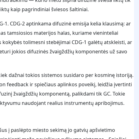
iktų kaip pagrindiniai šviesos šaltiniai.
-1. CDG-2 aptinkama difuzinė emisija kelia klausimą: ar
as tamsiosios materijos halas, kuriame vieninteliai
 kokybės tolimesni stebėjimai CDG-1 galėtų atskleisti, ar
sų neturi jokios difuzinės žvaigždžių komponentės už savo
 kiek dažnai tokios sistemos susidaro per kosminę istoriją.
n feedback ir spiečiaus aplinkos poveikį, leidžia įvertinti
uzinį žvaigždžių komponentą, palikdami tik GC. Tokie
fektyvumu naudojant realius instrumentų apribojimus.
šus į paslėpto miesto sekimą jo gatvių apšvietimo