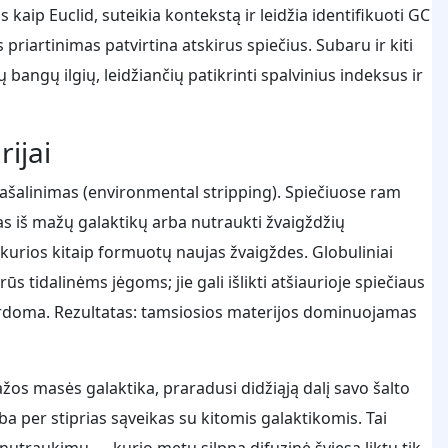
 kaip Euclid, suteikia kontekstą ir leidžia identifikuoti GC
priartinimas patvirtina atskirus spiečius. Subaru ir kiti
angų ilgių, leidžiančių patikrinti spalvinius indeksus ir
ijai
pašalinimas (environmental stripping). Spiečiuose ram
ujas iš mažų galaktikų arba nutraukti žvaigždžių
urios kitaip formuotų naujas žvaigždes. Globuliniai
rūs tidalinėms jėgoms; jie gali išlikti atšiaurioje spiečiaus
suardoma. Rezultatas: tamsiosios materijos dominuojamas
žos masės galaktika, praradusi didžiąją dalį savo šalto
ba per stiprias sąveikas su kitomis galaktikomis. Tai
utraukimu — kurio metu silpna difuzinė šviesa liktų tik