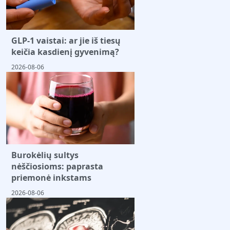
GLP-1 vaistai: ar jie iš tiesų
keičia kasdienį gyvenimą?
2026-08-06
Burokėlių sultys
nėščiosioms: paprasta
priemonė inkstams
2026-08-06