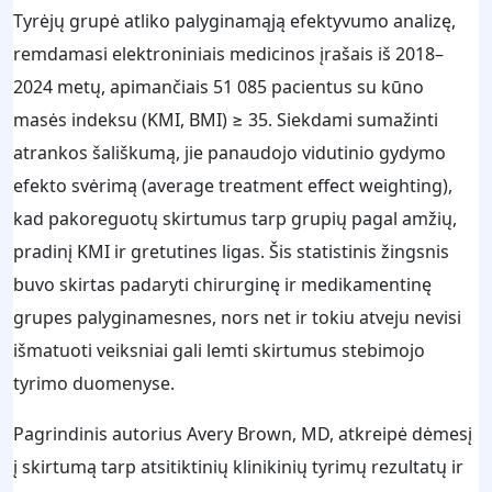
Tyrėjų grupė atliko palyginamąją efektyvumo analizę,
remdamasi elektroniniais medicinos įrašais iš 2018–
2024 metų, apimančiais 51 085 pacientus su kūno
masės indeksu (KMI, BMI) ≥ 35. Siekdami sumažinti
atrankos šališkumą, jie panaudojo vidutinio gydymo
efekto svėrimą (average treatment effect weighting),
kad pakoreguotų skirtumus tarp grupių pagal amžių,
pradinį KMI ir gretutines ligas. Šis statistinis žingsnis
buvo skirtas padaryti chirurginę ir medikamentinę
grupes palyginamesnes, nors net ir tokiu atveju nevisi
išmatuoti veiksniai gali lemti skirtumus stebimojo
tyrimo duomenyse.
Pagrindinis autorius Avery Brown, MD, atkreipė dėmesį
į skirtumą tarp atsitiktinių klinikinių tyrimų rezultatų ir