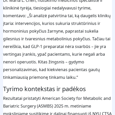
Dr. Maria L. Chen, nutukimo medicinos specialistė ir
klinikinė tyrėja, tiesiogiai nedalyvavusi tyrime,
komentavo: „Ši analizė patvirtina tai, ką daugelis klinikų
įtaria: intervencijos, kurios sukuria struktūrinius ir
hormoninius pokyčius žarnyne, paprastai sukelia
gilesnius ir tvaresnius metabolinius pokyčius. Tačiau tai
nereiškia, kad GLP‑1 preparatai nėra svarbūs – jie yra
vertingas įrankis, ypač pacientams, kurie negali arba
nenori operuotis. Kitas žingsnis – gydymo
personalizavimas, kad kiekvienas pacientas gautų
tinkamiausią priemonę tinkamu laiku.“
Tyrimo kontekstas ir padėkos
Rezultatai pristatyti American Society for Metabolic and
Bariatric Surgery (ASMBS) 2025 m. metiniame
moksliniame susitikime ir dalinai finansuoti iš NYU CTSA