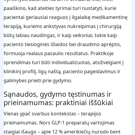
paaiškino, kad ateities tyrimai turi nustatyti, kurie
pacientai geriausiai reaguos į ilgalaikę medikamentinę
terapiją, kuriems ankstyvas nukreipimas į chirurgiją
būtų labiau naudingas, ir kaip veiksniai, tokie kaip
paciento tiesioginės išlaidos bei draudimo aprėptis,
formuoja realaus pasaulio rezultatus. Praktikoje
sprendimas turi būti individualizuotas, atsižvelgiant į
klinikinį profilį, ligų naštą, paciento pageidavimus ir
galimybes prieiti prie gydymo.
Sąnaudos, gydymo tęstinumas ir
prieinamumas: praktiniai iššūkiai
Vienas ypač svarbus kontekstas – terapijos
prieinamumas. Nors GLP‑1 preparatų vartojimas
staigiai išaugo – apie 12 % amerikiečių nurodo bent