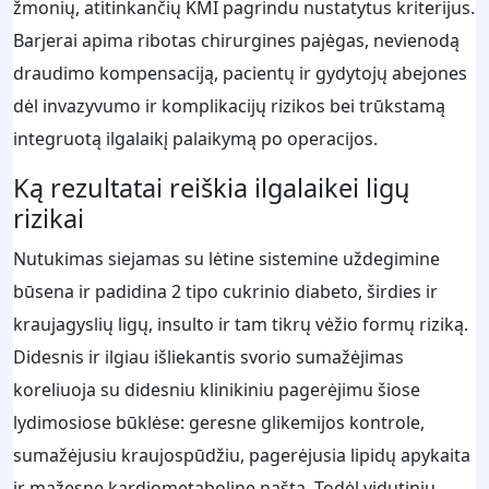
žmonių, atitinkančių KMI pagrindu nustatytus kriterijus.
Barjerai apima ribotas chirurgines pajėgas, nevienodą
draudimo kompensaciją, pacientų ir gydytojų abejones
dėl invazyvumo ir komplikacijų rizikos bei trūkstamą
integruotą ilgalaikį palaikymą po operacijos.
Ką rezultatai reiškia ilgalaikei ligų
rizikai
Nutukimas siejamas su lėtine sistemine uždegimine
būsena ir padidina 2 tipo cukrinio diabeto, širdies ir
kraujagyslių ligų, insulto ir tam tikrų vėžio formų riziką.
Didesnis ir ilgiau išliekantis svorio sumažėjimas
koreliuoja su didesniu klinikiniu pagerėjimu šiose
lydimosiose būklėse: geresne glikemijos kontrole,
sumažėjusiu kraujospūdžiu, pagerėjusia lipidų apykaita
ir mažesne kardiometaboline našta. Todėl vidutinių