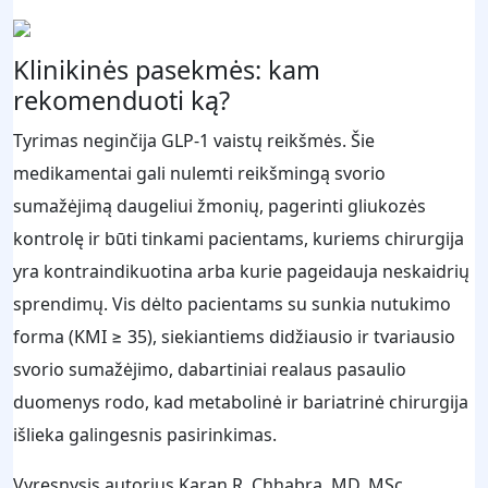
Klinikinės pasekmės: kam
rekomenduoti ką?
Tyrimas neginčija GLP‑1 vaistų reikšmės. Šie
medikamentai gali nulemti reikšmingą svorio
sumažėjimą daugeliui žmonių, pagerinti gliukozės
kontrolę ir būti tinkami pacientams, kuriems chirurgija
yra kontraindikuotina arba kurie pageidauja neskaidrių
sprendimų. Vis dėlto pacientams su sunkia nutukimo
forma (KMI ≥ 35), siekiantiems didžiausio ir tvariausio
svorio sumažėjimo, dabartiniai realaus pasaulio
duomenys rodo, kad metabolinė ir bariatrinė chirurgija
išlieka galingesnis pasirinkimas.
Vyresnysis autorius Karan R. Chhabra, MD, MSc,