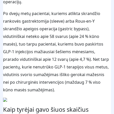
operacijų.
Po dvejų metų pacientai, kuriems atlikta skrandžio
rankovės gastrektomija (sleeve) arba Roux‑en‑Y
skrandžio apeigos operacija (gastric bypass),
vidutiniškai neteko apie 58 svarus (apie 24 % kūno
masės), tuo tarpu pacientai, kuriems buvo paskirtos
GLP‑1 injekcijos mažiausiai šešiems mėnesiams,
prarado vidutiniškai apie 12 svarų (apie 4,7 %). Net tarp
pacientų, kurie nenutrūko GLP‑1 terapijos visus metus,
vidutinis svorio sumažėjimas išliko gerokai mažesnis
nei po chirurginės intervencijos (maždaug 7 % viso
kūno masės sumažėjimas).
Kaip tyrėjai gavo šiuos skaičius