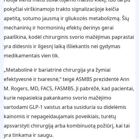
pokyčiai virškinamojo trakto signalizacijoje keičia
apetitą, sotumo jausmą ir gliukozės metabolizmą. Šių
mechaninių ir hormoninių efektų derinys gerai
paaiškina, kodėl chirurginis svorio mažėjimas paprastai
yra didesnis ir ilgesnį laiką išliekantis nei gydymas
medikamentais vien tik.
„Metabolinė ir bariatrinė chirurgija yra žymiai
efektyvesnė ir tvaresnė,“ teigė ASMBS prezidentė Ann
M. Rogers, MD, FACS, FASMBS. Ji pabrėžė, kad pacientai,
kurie nepasiekia pakankamo svorio mažėjimo
vartodami GLP‑1 vaistus arba susiduria su didelėmis
kainomis ir nepageidaujamais poveikiais, turėtų
apsvarstyti chirurgiją arba kombinuotą požiūrį, kai tai
yra tinkama ir saugu.