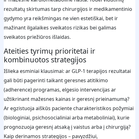
rezultatų skirtumas tarp chirurgijos ir medikamentinio
gydymo yra reikšmingas ne vien estetiškai, bet ir
mažinant ilgalaikes sveikatos rizikas bei galimas
sveikatos priežiūros išlaidas.
Ateities tyrimų prioritetai ir
kombinuotos strategijos
Išlieka esminiai klausimai: ar GLP‑1 terapijos rezultatai
gali būti pagerinti taikant geresnes atitikimo
(adherence) programas, elgesio intervencijas ar
užtikrinant mažesnes kainas ir geresnį prieinamumą?
Ar egzistuoja aiškūs paciente charakteristikos požymiai
(biologiniai, psichosocialiniai arba metaboliniai), kurie
prognozuoja geresnį atsaką į vaistus arba į chirurgiją?
Kaip derinamos strategijos – pavyzdžiui,