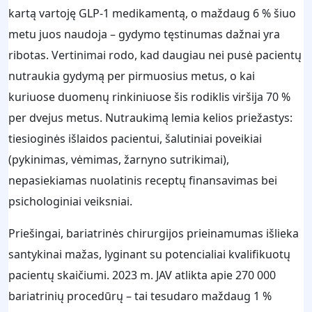
kartą vartoję GLP‑1 medikamentą, o maždaug 6 % šiuo
metu juos naudoja – gydymo tęstinumas dažnai yra
ribotas. Vertinimai rodo, kad daugiau nei pusė pacientų
nutraukia gydymą per pirmuosius metus, o kai
kuriuose duomenų rinkiniuose šis rodiklis viršija 70 %
per dvejus metus. Nutraukimą lemia kelios priežastys:
tiesioginės išlaidos pacientui, šalutiniai poveikiai
(pykinimas, vėmimas, žarnyno sutrikimai),
nepasiekiamas nuolatinis receptų finansavimas bei
psichologiniai veiksniai.
Priešingai, bariatrinės chirurgijos prieinamumas išlieka
santykinai mažas, lyginant su potencialiai kvalifikuotų
pacientų skaičiumi. 2023 m. JAV atlikta apie 270 000
bariatrinių procedūrų – tai tesudaro maždaug 1 %