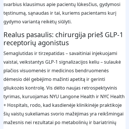
svarbius klausimus apie pacientų lūkesčius, gydymosi
tęstinumą, sąnaudas ir tai, kuriems pacientams kurį
gydymo variantą reikėtų siūlyti.
Realus pasaulis: chirurgija prieš GLP‑1
receptorių agonistus
Semaglutidas ir tirzepatidas – savaitiniai injekuojami
vaistai, veikstantys GLP‑1 signalizacijos keliu – sulaukė
plačios visuomenės ir medicinos bendruomenės
dėmesio dėl gebėjimo mažinti apetitą ir gerinti
gliukozės kontrolę. Vis dėlto naujas retrospektyvinis
tyrimas, kuruojamas NYU Langone Health ir NYC Health
+ Hospitals, rodo, kad kasdienėje klinikinėje praktikoje
šių vaistų sukeliamas svorio mažėjimas yra reikšmingai
mažesnis nei rezultatai po metabolinių ir bariatrinių