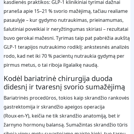
kasdienės praktikos: GLP‑1 klinikiniai tyrimai dažnai
praneša apie 15–21 % svorio mažėjimą, tačiau realiame
pasaulyje – kur gydymo nutraukimas, prieinamumas,
šalutiniai poveikiai ir neryžtingumas skiriasi – rezultatai
buvo gerokai mažesni. Tyrimas taip pat pabrėžia aukštą
GLP‑1 terapijos nutraukimo rodiklį: ankstesnės analizės
rodo, kad net iki 70 % pacientų nutraukia gydymą per
pirmus metus, o tai riboja ilgalaikę naudą.
Kodėl bariatrinė chirurgija duoda
didesnį ir tvaresnį svorio sumažėjimą
Bariatrinės procedūros, tokios kaip skrandžio rankovės
gastrektomija ir skrandžio apeigos operacija
(Roux‑en‑Y), keičia ne tik skrandžio anatomiją, bet ir
žarnyno hormonų balansą. Sumažintas skrandžio tūris
riboja vienu metu suvartojamo maisto kiekį, tuo tarpu