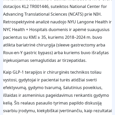
dotacijos KL2 TR001446, suteiktos National Center for
Advancing Translational Sciences (NCATS) prie NIH.
Retrospektyvinė analizė naudojo NYU Langone Health ir
NYC Health + Hospitals duomenis ir apėmė suaugusius
pacientus su KMI ≥ 35, kuriems 2018–2024 m. buvo
atlikta bariatrinė chirurgija (sleeve gastrectomy arba
Roux‑en‑Y gastric bypass) arba kuriems buvo išrašytas
injekuojamas semaglutidas ar tirzepatidas.
Kaip GLP‑1 terapijos ir chirurginės technikos toliau
vystosi, gydytojai ir pacientai turės atidžiai sverti
efektyvumą, gydymo tvarumą, šalutinius poveikius,
išlaidas ir asmeninius pageidavimus renkantis gydymo
kelią. Šis realaus pasaulio tyrimas papildo diskusiją
svarbiu įrodymu, kiekybiškai įvertinančiu, kaip rezultatai