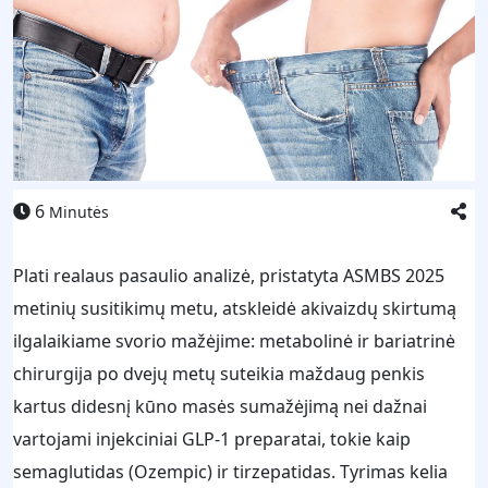
6
Minutės
Plati realaus pasaulio analizė, pristatyta ASMBS 2025
metinių susitikimų metu, atskleidė akivaizdų skirtumą
ilgalaikiame svorio mažėjime: metabolinė ir bariatrinė
chirurgija po dvejų metų suteikia maždaug penkis
kartus didesnį kūno masės sumažėjimą nei dažnai
vartojami injekciniai GLP‑1 preparatai, tokie kaip
semaglutidas (Ozempic) ir tirzepatidas. Tyrimas kelia