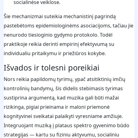
socialinėse veiklose.
Šie mechanizmai suteikia mechanistinį pagrindą
pastebėtoms epidemiologinėms asociacijoms, tačiau jie
nenurodo tiesioginio gydymo protokolo. Todėl
praktikoje reikia derinti empirinį efektyvumą su
individualiu pritaikymu ir priežiūros kokybe.
Išvados ir tolesni poreikiai
Nors reikia papildomų tyrimų, ypač atsitiktinių imčių
kontrolinių bandymų, šis didelis stebimasis tyrimas
sustiprina argumentą, kad muzika gali būti mažai
rizikinga, pigiai prieinama ir maloni priemonė
kognityvinei sveikatai palaikyti vyresniame amžiuje.
Integruojant muziką į plataus spektro gyvenimo būdo
strategijas — kartu su fiziniu aktyvumu, socialiniu