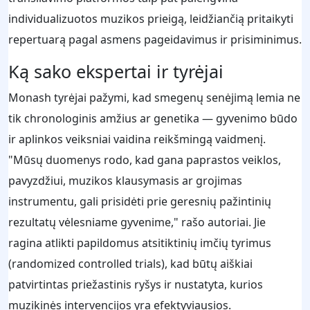
individualizuotos muzikos prieigą, leidžiančią pritaikyti
repertuarą pagal asmens pageidavimus ir prisiminimus.
Ką sako ekspertai ir tyrėjai
Monash tyrėjai pažymi, kad smegenų senėjimą lemia ne
tik chronologinis amžius ar genetika — gyvenimo būdo
ir aplinkos veiksniai vaidina reikšmingą vaidmenį.
"Mūsų duomenys rodo, kad gana paprastos veiklos,
pavyzdžiui, muzikos klausymasis ar grojimas
instrumentu, gali prisidėti prie geresnių pažintinių
rezultatų vėlesniame gyvenime," rašo autoriai. Jie
ragina atlikti papildomus atsitiktinių imčių tyrimus
(randomized controlled trials), kad būtų aiškiai
patvirtintas priežastinis ryšys ir nustatyta, kurios
muzikinės intervencijos yra efektyviausios.