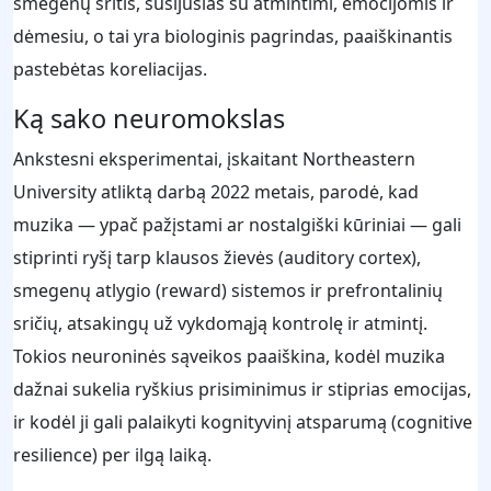
smegenų sritis, susijusias su atmintimi, emocijomis ir
dėmesiu, o tai yra biologinis pagrindas, paaiškinantis
pastebėtas koreliacijas.
Ką sako neuromokslas
Ankstesni eksperimentai, įskaitant Northeastern
University atliktą darbą 2022 metais, parodė, kad
muzika — ypač pažįstami ar nostalgiški kūriniai — gali
stiprinti ryšį tarp klausos žievės (auditory cortex),
smegenų atlygio (reward) sistemos ir prefrontalinių
sričių, atsakingų už vykdomąją kontrolę ir atmintį.
Tokios neuroninės sąveikos paaiškina, kodėl muzika
dažnai sukelia ryškius prisiminimus ir stiprias emocijas,
ir kodėl ji gali palaikyti kognityvinį atsparumą (cognitive
resilience) per ilgą laiką.