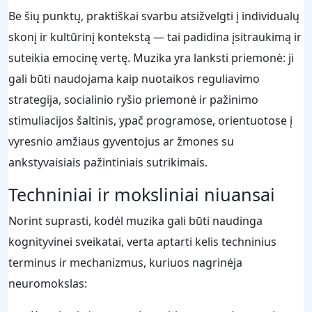
Be šių punktų, praktiškai svarbu atsižvelgti į individualų
skonį ir kultūrinį kontekstą — tai padidina įsitraukimą ir
suteikia emocinę vertę. Muzika yra lanksti priemonė: ji
gali būti naudojama kaip nuotaikos reguliavimo
strategija, socialinio ryšio priemonė ir pažinimo
stimuliacijos šaltinis, ypač programose, orientuotose į
vyresnio amžiaus gyventojus ar žmones su
ankstyvaisiais pažintiniais sutrikimais.
Techniniai ir moksliniai niuansai
Norint suprasti, kodėl muzika gali būti naudinga
kognityvinei sveikatai, verta aptarti kelis techninius
terminus ir mechanizmus, kuriuos nagrinėja
neuromokslas: