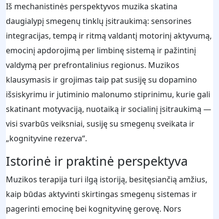
Iš mechanistinės perspektyvos muzika skatina
daugialypį smegenų tinklų įsitraukimą: sensorines
integracijas, tempą ir ritmą valdantį motorinį aktyvumą,
emocinį apdorojimą per limbinę sistemą ir pažintinį
valdymą per prefrontalinius regionus. Muzikos
klausymasis ir grojimas taip pat susiję su dopamino
išsiskyrimu ir jutiminio malonumo stiprinimu, kurie gali
skatinant motyvaciją, nuotaiką ir socialinį įsitraukimą —
visi svarbūs veiksniai, susiję su smegenų sveikata ir
„kognityvine rezerva“.
Istorinė ir praktinė perspektyva
Muzikos terapija turi ilgą istoriją, besitęsiančią amžius,
kaip būdas aktyvinti skirtingas smegenų sistemas ir
pagerinti emocinę bei kognityvinę gerovę. Nors