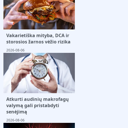
Vakarietiška mityba, DCA ir
storosios žarnos vėžio rizika
2026-08-06
Atkurti audinių makrofagų
valymą gali pristabdyti
senėjimą
2026-08-06