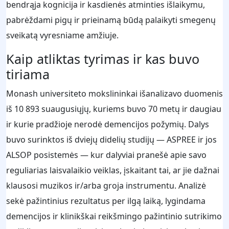
bendrąja kognicija ir kasdienės atminties išlaikymu,
pabrėždami pigų ir prieinamą būdą palaikyti smegenų
sveikatą vyresniame amžiuje.
Kaip atliktas tyrimas ir kas buvo
tiriama
Monash universiteto mokslininkai išanalizavo duomenis
iš 10 893 suaugusiųjų, kuriems buvo 70 metų ir daugiau
ir kurie pradžioje nerodė demencijos požymių. Dalys
buvo surinktos iš dviejų didelių studijų — ASPREE ir jos
ALSOP posistemės — kur dalyviai pranešė apie savo
reguliarias laisvalaikio veiklas, įskaitant tai, ar jie dažnai
klausosi muzikos ir/arba groja instrumentu. Analizė
sekė pažintinius rezultatus per ilgą laiką, lygindama
demencijos ir klinikškai reikšmingo pažintinio sutrikimo