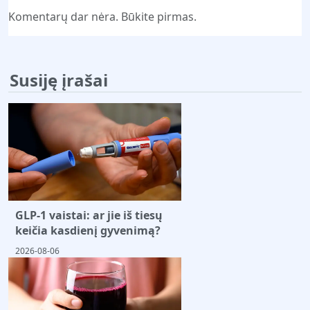
Komentarų dar nėra. Būkite pirmas.
Susiję įrašai
GLP-1 vaistai: ar jie iš tiesų
keičia kasdienį gyvenimą?
2026-08-06