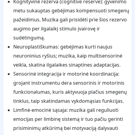
Kognityvinė rezerva (cognitive reserve): gyvenimo
metu sukauptas gebėjimas kompensuoti smegenų
pažeidimus. Muzika gali prisidėti prie šios rezervo
augimo per ilgalaikį stimulo įvairovę ir
sudėtingumą.
Neuroplastiškumas: gebėjimas kurti naujus
neuroninius ryšius; muzika, kaip multisensorinė
veikla, skatina ilgalaikes sinaptines adaptacijas.
Sensorinė integracija ir motorinė koordinacija:
grojant instrumentu dera sensorinis ir motorinis
funkcionalumas, kuris aktyvuoja plačius smegenų
tinklus, taip skatindamas vykdomąsias funkcijas.
Limfinė-emocinė sąsaja: muzika gali reguliuoti
emocijas per limbinę sistemą ir tuo pačiu gerinti
prisiminimų atkūrimą bei motyvaciją dalyvauti