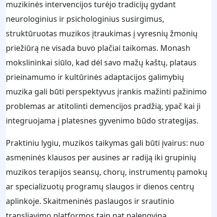
muzikinės intervencijos turėjo tradicijų gydant
neurologinius ir psichologinius susirgimus,
struktūruotas muzikos įtraukimas į vyresnių žmonių
priežiūrą ne visada buvo plačiai taikomas. Monash
mokslininkai siūlo, kad dėl savo mažų kaštų, plataus
prieinamumo ir kultūrinės adaptacijos galimybių
muzika gali būti perspektyvus įrankis mažinti pažinimo
problemas ar atitolinti demencijos pradžią, ypač kai ji
integruojama į platesnes gyvenimo būdo strategijas.
Praktiniu lygiu, muzikos taikymas gali būti įvairus: nuo
asmeninės klausos per ausines ar radiją iki grupinių
muzikos terapijos seansų, chorų, instrumentų pamokų
ar specializuotų programų slaugos ir dienos centrų
aplinkoje. Skaitmeninės paslaugos ir srautinio
transliavimo platformos taip pat palengvina