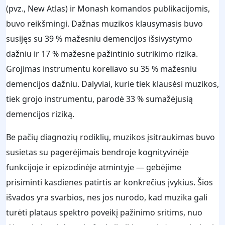
(pvz., New Atlas) ir Monash komandos publikacijomis,
buvo reikšmingi. Dažnas muzikos klausymasis buvo
susijęs su 39 % mažesniu demencijos išsivystymo
dažniu ir 17 % mažesne pažintinio sutrikimo rizika.
Grojimas instrumentu koreliavo su 35 % mažesniu
demencijos dažniu. Dalyviai, kurie tiek klausėsi muzikos,
tiek grojo instrumentu, parodė 33 % sumažėjusią
demencijos riziką.
Be pačių diagnozių rodiklių, muzikos įsitraukimas buvo
susietas su pagerėjimais bendroje kognityvinėje
funkcijoje ir epizodinėje atmintyje — gebėjime
prisiminti kasdienes patirtis ar konkrečius įvykius. Šios
išvados yra svarbios, nes jos nurodo, kad muzika gali
turėti plataus spektro poveikį pažinimo sritims, nuo