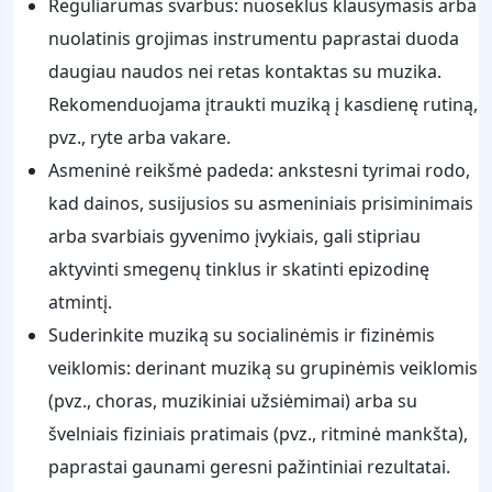
Reguliarumas svarbus: nuoseklus klausymasis arba
nuolatinis grojimas instrumentu paprastai duoda
daugiau naudos nei retas kontaktas su muzika.
Rekomenduojama įtraukti muziką į kasdienę rutiną,
pvz., ryte arba vakare.
Asmeninė reikšmė padeda: ankstesni tyrimai rodo,
kad dainos, susijusios su asmeniniais prisiminimais
arba svarbiais gyvenimo įvykiais, gali stipriau
aktyvinti smegenų tinklus ir skatinti epizodinę
atmintį.
Suderinkite muziką su socialinėmis ir fizinėmis
veiklomis: derinant muziką su grupinėmis veiklomis
(pvz., choras, muzikiniai užsiėmimai) arba su
švelniais fiziniais pratimais (pvz., ritminė mankšta),
paprastai gaunami geresni pažintiniai rezultatai.