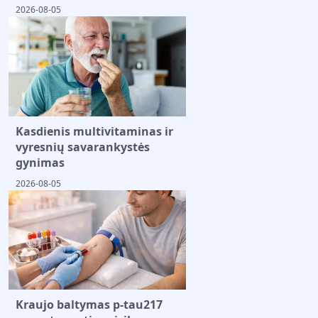
2026-08-05
Kasdienis multivitaminas ir
vyresnių savarankystės
gynimas
2026-08-05
Kraujo baltymas p-tau217