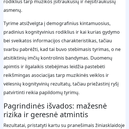
rodiklius tarp muzikos įsitraukusių ir neįsitraukusių
asmenų.
Tyrime atsižvelgta į demografinius kintamuosius,
pradinius kognityvinius rodiklius ir kai kurias gydymo
bei sveikatos informacijos charakteristikas, tačiau
svarbu pabrėžti, kad tai buvo stebimasis tyrimas, o ne
atsitiktinių imčių kontrolinis bandymas. Duomenų
apimtis ir ilgalaikis stebėjimas leidžia pastebėti
reikšmingas asociacijas tarp muzikinės veiklos ir
vėlesnių kognityvinių rezultatų, tačiau priežastinį ryšį
patvirtinti reikia papildomų tyrimų.
Pagrindinės išvados: mažesnė
rizika ir geresnė atmintis
Rezultatai, pristatyti kartu su pranešimais žiniasklaidoje