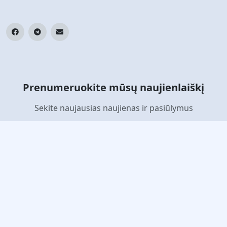
Prenumeruokite mūsų naujienlaiškį
Sekite naujausias naujienas ir pasiūlymus
Prenumeruoti
© 2026 jaunt. Visos teisės saugomos.
Veikia su jaunt