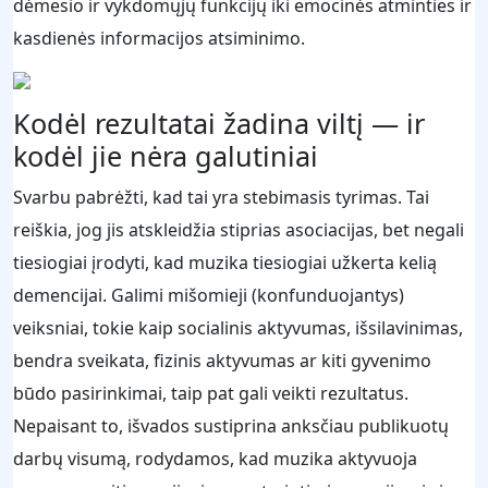
dėmesio ir vykdomųjų funkcijų iki emocinės atminties ir
kasdienės informacijos atsiminimo.
Kodėl rezultatai žadina viltį — ir
kodėl jie nėra galutiniai
Svarbu pabrėžti, kad tai yra stebimasis tyrimas. Tai
reiškia, jog jis atskleidžia stiprias asociacijas, bet negali
tiesiogiai įrodyti, kad muzika tiesiogiai užkerta kelią
demencijai. Galimi mišomieji (konfunduojantys)
veiksniai, tokie kaip socialinis aktyvumas, išsilavinimas,
bendra sveikata, fizinis aktyvumas ar kiti gyvenimo
būdo pasirinkimai, taip pat gali veikti rezultatus.
Nepaisant to, išvados sustiprina anksčiau publikuotų
darbų visumą, rodydamos, kad muzika aktyvuoja