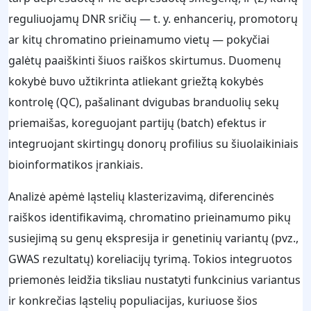
reguliuojamų DNR sričių — t. y. enhancerių, promotorų
ar kitų chromatino prieinamumo vietų — pokyčiai
galėtų paaiškinti šiuos raiškos skirtumus. Duomenų
kokybė buvo užtikrinta atliekant griežtą kokybės
kontrolę (QC), pašalinant dvigubas branduolių sekų
priemaišas, koreguojant partijų (batch) efektus ir
integruojant skirtingų donorų profilius su šiuolaikiniais
bioinformatikos įrankiais.
Analizė apėmė ląstelių klasterizavimą, diferencinės
raiškos identifikavimą, chromatino prieinamumo pikų
susiejimą su genų ekspresija ir genetinių variantų (pvz.,
GWAS rezultatų) koreliacijų tyrimą. Tokios integruotos
priemonės leidžia tiksliau nustatyti funkcinius variantus
ir konkrečias ląstelių populiacijas, kuriuose šios