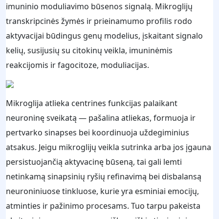
imuninio moduliavimo būsenos signalą. Mikroglijų
transkripcinės žymės ir prieinamumo profilis rodo
aktyvacijai būdingus genų modelius, įskaitant signalo
kelių, susijusių su citokinų veikla, imuninėmis
reakcijomis ir fagocitoze, moduliacijas.
Mikroglija atlieka centrines funkcijas palaikant
neuroninę sveikatą — pašalina atliekas, formuoja ir
pertvarko sinapses bei koordinuoja uždegiminius
atsakus. Jeigu mikroglijų veikla sutrinka arba jos įgauna
persistuojančią aktyvacinę būseną, tai gali lemti
netinkamą sinapsinių ryšių refinavimą bei disbalansą
neuroniniuose tinkluose, kurie yra esminiai emocijų,
atminties ir pažinimo procesams. Tuo tarpu pakeista