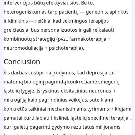
intervencijos būtų efektyviausios. Be to,
heterogeniškumas tarp pacientų — genetinis, aplinkos
ir klinikinis — reiškia, kad sėkmingos terapijos
greičiausiai bus personalizuotos ir gali reikalauti
kombinuotų strategijų (pvz., farmakoterapija +
neuromoduliacija + psichoterapija).
Conclusion
Šis darbas sustiprina įrodymus, kad depresija turi
matomą biologinį pagrindą konkrečiame smegenų
ląstelių lygyje. Išryškinus eksitacinius neuronus ir
mikrogliją kaip pagrindinius veikėjus, suteikiami
konkretūs taikiniai mechanistiniams tyrimams ir klojami
pamatai kurti labiau tikslinei, ląstelių specifinei terapijai,
kuri galėtų pagerinti gydymo rezultatus milijonams