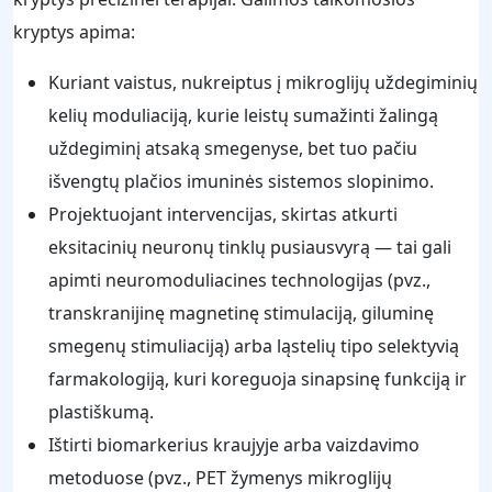
kryptys apima:
Kuriant vaistus, nukreiptus į mikroglijų uždegiminių
kelių moduliaciją, kurie leistų sumažinti žalingą
uždegiminį atsaką smegenyse, bet tuo pačiu
išvengtų plačios imuninės sistemos slopinimo.
Projektuojant intervencijas, skirtas atkurti
eksitacinių neuronų tinklų pusiausvyrą — tai gali
apimti neuromoduliacines technologijas (pvz.,
transkranijinę magnetinę stimulaciją, giluminę
smegenų stimuliaciją) arba ląstelių tipo selektyvią
farmakologiją, kuri koreguoja sinapsinę funkciją ir
plastiškumą.
Ištirti biomarkerius kraujyje arba vaizdavimo
metoduose (pvz., PET žymenys mikroglijų