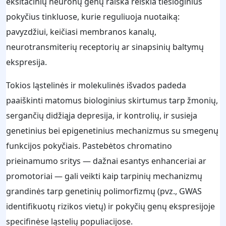
eksitacinių neuronų genų raiška reiškia tiesioginius
pokyčius tinkluose, kurie reguliuoja nuotaiką:
pavyzdžiui, keičiasi membranos kanalų,
neurotransmiterių receptorių ar sinapsinių baltymų
ekspresija.
Tokios ląstelinės ir molekulinės išvados padeda
paaiškinti matomus biologinius skirtumus tarp žmonių,
sergančių didžiąja depresija, ir kontrolių, ir susieja
genetinius bei epigenetinius mechanizmus su smegenų
funkcijos pokyčiais. Pastebėtos chromatino
prieinamumo sritys — dažnai esantys enhanceriai ar
promotoriai — gali veikti kaip tarpinių mechanizmų
grandinės tarp genetinių polimorfizmų (pvz., GWAS
identifikuotų rizikos vietų) ir pokyčių genų ekspresijoje
specifinėse ląstelių populiacijose.