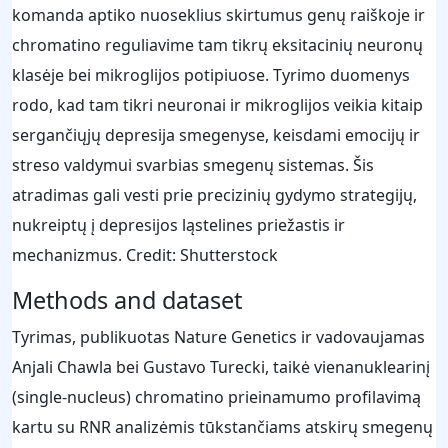
komanda aptiko nuoseklius skirtumus genų raiškoje ir
chromatino reguliavime tam tikrų eksitacinių neuronų
klasėje bei mikroglijos potipiuose. Tyrimo duomenys
rodo, kad tam tikri neuronai ir mikroglijos veikia kitaip
sergančiųjų depresija smegenyse, keisdami emocijų ir
streso valdymui svarbias smegenų sistemas. Šis
atradimas gali vesti prie precizinių gydymo strategijų,
nukreiptų į depresijos ląstelines priežastis ir
mechanizmus. Credit: Shutterstock
Methods and dataset
Tyrimas, publikuotas Nature Genetics ir vadovaujamas
Anjali Chawla bei Gustavo Turecki, taikė vienanuklearinį
(single-nucleus) chromatino prieinamumo profilavimą
kartu su RNR analizėmis tūkstančiams atskirų smegenų