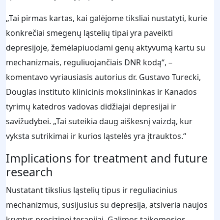
„Tai pirmas kartas, kai galėjome tiksliai nustatyti, kurie
konkrečiai smegenų ląstelių tipai yra paveikti
depresijoje, žemėlapiuodami genų aktyvumą kartu su
mechanizmais, reguliuojančiais DNR kodą“, –
komentavo vyriausiasis autorius dr. Gustavo Turecki,
Douglas instituto klinicinis mokslininkas ir Kanados
tyrimų katedros vadovas didžiajai depresijai ir
savižudybei. „Tai suteikia daug aiškesnį vaizdą, kur
vyksta sutrikimai ir kurios ląstelės yra įtrauktos.“
Implications for treatment and future
research
Nustatant tikslius ląstelių tipus ir reguliacinius
mechanizmus, susijusius su depresija, atsiveria naujos
kryptys precizinei terapijai. Galimos taikomosios