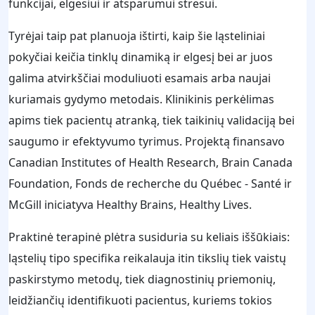
funkcijai, elgesiui ir atsparumui stresui.
Tyrėjai taip pat planuoja ištirti, kaip šie ląsteliniai
pokyčiai keičia tinklų dinamiką ir elgesį bei ar juos
galima atvirkščiai moduliuoti esamais arba naujai
kuriamais gydymo metodais. Klinikinis perkėlimas
apims tiek pacientų atranką, tiek taikinių validaciją bei
saugumo ir efektyvumo tyrimus. Projektą finansavo
Canadian Institutes of Health Research, Brain Canada
Foundation, Fonds de recherche du Québec - Santé ir
McGill iniciatyva Healthy Brains, Healthy Lives.
Praktinė terapinė plėtra susiduria su keliais iššūkiais:
ląstelių tipo specifika reikalauja itin tikslių tiek vaistų
paskirstymo metodų, tiek diagnostinių priemonių,
leidžiančių identifikuoti pacientus, kuriems tokios