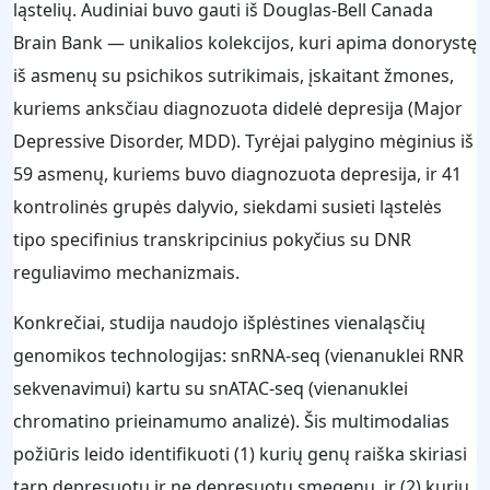
ląstelių. Audiniai buvo gauti iš Douglas-Bell Canada
Brain Bank — unikalios kolekcijos, kuri apima donorystę
iš asmenų su psichikos sutrikimais, įskaitant žmones,
kuriems anksčiau diagnozuota didelė depresija (Major
Depressive Disorder, MDD). Tyrėjai palygino mėginius iš
59 asmenų, kuriems buvo diagnozuota depresija, ir 41
kontrolinės grupės dalyvio, siekdami susieti ląstelės
tipo specifinius transkripcinius pokyčius su DNR
reguliavimo mechanizmais.
Konkrečiai, studija naudojo išplėstines vienaląsčių
genomikos technologijas: snRNA-seq (vienanuklei RNR
sekvenavimui) kartu su snATAC-seq (vienanuklei
chromatino prieinamumo analizė). Šis multimodalias
požiūris leido identifikuoti (1) kurių genų raiška skiriasi
tarp depresuotų ir ne depresuotų smegenų, ir (2) kurių