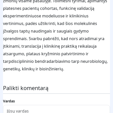
žmonių visame pasaulyje. Tolimesni tyrimai, apimantys
platesnes pacientų cohortas, funkcinę validaciją
eksperimentiniuose modeliuose ir klinikinius
vertinimus, padės užtikrinti, kad šios molekulinės
įžvalgos taptų naudingais ir saugiais gydymo
sprendimais. Svarbu pabrėžti, kad nors atradimai yra
įtikinami, translacija į klinikinę praktiką reikalauja
atsargumo, plataus kryžminio patvirtinimo ir
tarpdisciplininio bendradarbiavimo tarp neurobiologų,
genetikų, klinikų ir bioinžinierių.
Palikti komentarą
Vardas