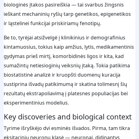
biologinės įtakos pasireiškia — tai svarbus žingsnis
ieškant mechaninių ryšių tarp genetikos, epigenetikos
ir ląstelinei funkcijai priskiriamų fenotipų.
Be to, tyrėjai atsižvelgė į klinikinius ir demografinius
kintamuosius, tokius kaip amžius, lytis, medikamentinis
gydymas prieš mirtį, komorbidinės ligos ir kita, kad
sumažintų netiesioginių veiksnių įtaką. Tokia patikima
biostatistinė analizė ir kruopšti duomenų kuracija
sustiprina išvadų patikimumą ir skatina tolimesnį šių
rezultatų ekstrapoliavimą į platesnes populiacijas bei
eksperimentinius modelius.
Key discoveries and biological context
Tyrime išryškėjo dvi esminės išvados. Pirma, tam tikra
eksitacinių neuronų klasė — neuronai, didinantys