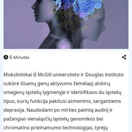
6
Minutės
Mokslininkai iš McGill universiteto ir Douglas instituto
sukūrė išsamų genų aktyvumo žemėlapį atskirų
smegenų ląstelių lygmenyje ir identifikavo du ląstelių
tipus, kurių funkcija pakitusi asmenims, sergantiems
depresija. Naudodami po mirties paimtą audinį ir
pažangias vienaląsčių ląstelių genomikos bei
chromatino prieinamumo technologijas, tyrėjų