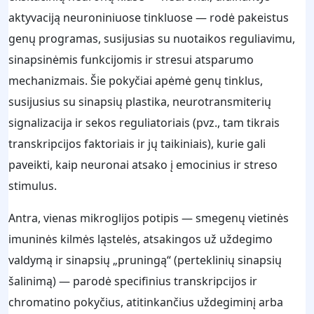
aktyvaciją neuroniniuose tinkluose — rodė pakeistus
genų programas, susijusias su nuotaikos reguliavimu,
sinapsinėmis funkcijomis ir stresui atsparumo
mechanizmais. Šie pokyčiai apėmė genų tinklus,
susijusius su sinapsių plastika, neurotransmiterių
signalizacija ir sekos reguliatoriais (pvz., tam tikrais
transkripcijos faktoriais ir jų taikiniais), kurie gali
paveikti, kaip neuronai atsako į emocinius ir streso
stimulus.
Antra, vienas mikroglijos potipis — smegenų vietinės
imuninės kilmės ląstelės, atsakingos už uždegimo
valdymą ir sinapsių „pruningą“ (perteklinių sinapsių
šalinimą) — parodė specifinius transkripcijos ir
chromatino pokyčius, atitinkančius uždegiminį arba