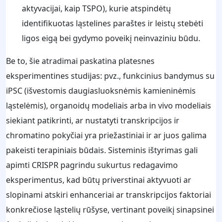
aktyvacijai, kaip TSPO), kurie atspindėtų
identifikuotas ląstelines paraštes ir leistų stebėti
ligos eigą bei gydymo poveikį neinvaziniu būdu.
Be to, šie atradimai paskatina platesnes
eksperimentines studijas: pvz., funkcinius bandymus su
iPSC (išvestomis daugiasluoksnėmis kamieninėmis
ląstelėmis), organoidų modeliais arba in vivo modeliais
siekiant patikrinti, ar nustatyti transkripcijos ir
chromatino pokyčiai yra priežastiniai ir ar juos galima
pakeisti terapiniais būdais. Sisteminis ištyrimas gali
apimti CRISPR pagrindu sukurtus redagavimo
eksperimentus, kad būtų priverstinai aktyvuoti ar
slopinami atskiri enhanceriai ar transkripcijos faktoriai
konkrečiose ląstelių rūšyse, vertinant poveikį sinapsinei