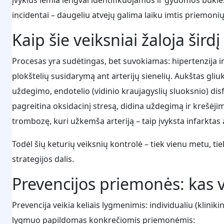
incidentai – daugeliu atvejų galima laiku imtis priemonių 
Kaip šie veiksniai žaloja širdį
Procesas yra sudėtingas, bet suvokiamas: hipertenzija ir 
plokštelių susidarymą ant arterijų sienelių. Aukštas gliu
uždegimo, endotelio (vidinio kraujagyslių sluoksnio) di
pagreitina oksidacinį stresą, didina uždegimą ir krešėjimą
trombozę, kuri užkemša arteriją – taip įvyksta infarktas 
Todėl šių keturių veiksnių kontrolė – tiek vienu metu, ti
strategijos dalis.
Prevencijos priemonės: kas v
Prevencija veikia keliais lygmenimis: individualiu (klin
lygmuo papildomas konkrečiomis priemonėmis: