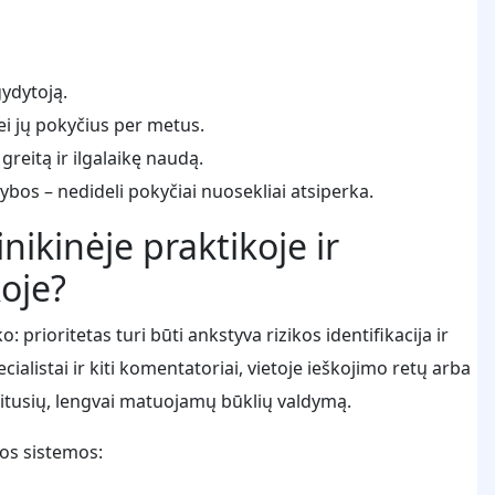
gydytoją.
bei jų pokyčius per metus.
reitą ir ilgalaikę naudą.
ybos – nedideli pokyčiai nuosekliai atsiperka.
inikinėje praktikoje ir
oje?
: prioritetas turi būti ankstyva rizikos identifikacija ir
listai ir kiti komentatoriai, vietoje ieškojimo retų arba
aplitusių, lengvai matuojamų būklių valdymą.
tos sistemos: