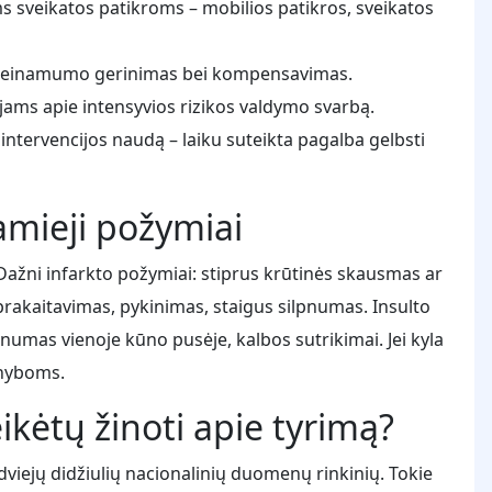
veikatos patikroms – mobilios patikros, sveikatos
 prieinamumo gerinimas bei kompensavimas.
ms apie intensyvios rizikos valdymo svarbą.
ntervencijos naudą – laiku suteikta pagalba gelbsti
amieji požymiai
 Dažni infarkto požymiai: stiprus krūtinės skausmas ar
 prakaitavimas, pykinimas, staigus silpnumas. Insulto
pnumas vienoje kūno pusėje, kalbos sutrikimai. Jei kyla
rnyboms.
ikėtų žinoti apie tyrimą?
dviejų didžiulių nacionalinių duomenų rinkinių. Tokie