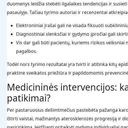
duomenys leidžia stebėti ilgalaikes tendencijas ir susieti 
pasaulyje. Tačiau tyrimo autoriai ir recenzentai atkreipi
Elektroniniai įrašai gali ne visada fiksuoti subklinin
Diagnostiniai slenksčiai ir gydymo įpročiai gali skirt
Vis dar gali būti pacientų, kuriems rizikos veiksnia
pagalbos.
Todėl nors tyrimo rezultatai yra tvirti ir atitinka kitų ep
praktine sveikatos priežiūra ir papildomomis prevencinė
Medicininės intervencijos: ka
patikimai?
Per pastaruosius dešimtmečius pastebėta pažanga kardiov
ištirti vaistai, mažinantys aterosklerozės progresiją ir did
pasirinkimą, leidžiantį pritaikyti gydymą individualiai p