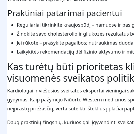
Praktiniai patarimai pacientui
Reguliariai tikrinkite kraujospūdį – namuose ir pas 
Žinokite savo cholesterolio ir gliukozės rezultatus 
Jei rūkote – prašykite pagalbos; nutraukimas duoda g
Laikykitės rekomendacijų dėl fizinio aktyvumo ir mit
Kas turėtų būti prioritetas kl
visuomenės sveikatos politik
Kardiologai ir viešosios sveikatos ekspertai vieningai sako
gydymas. Kaip pažymėjo Niūorto Western medicinos specia
neįprastų priežasčių, verta sutelkti išteklius į plačiai p
Daug praktinių žingsnių, kuriuos gali įgyvendinti sveika