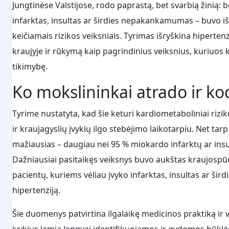
Jungtinėse Valstijose, rodo paprastą, bet svarbią žinią: be
infarktas, insultas ar širdies nepakankamumas – buvo iš a
keičiamais rizikos veiksniais. Tyrimas išryškina hipertenz
kraujyje ir rūkymą kaip pagrindinius veiksnius, kuriuos 
tikimybę.
Ko mokslininkai atrado ir ko
Tyrime nustatyta, kad šie keturi kardiometaboliniai rizik
ir kraujagyslių įvykių ilgo stebėjimo laikotarpiu. Net tar
mažiausias – daugiau nei 95 % miokardo infarktų ar insul
Dažniausiai pasitaikęs veiksnys buvo aukštas kraujospū
pacientų, kuriems vėliau įvyko infarktas, insultas ar š
hipertenziją.
Šie duomenys patvirtina ilgalaikę medicinos praktiką ir v
įvykius lemia lengvai identifikuojamos ir gydomos būklė