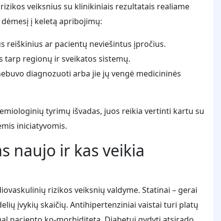
rizikos veiksnius su klinikiniais rezultatais realiame
a dėmesį į keletą apribojimų:
ius reiškinius ar pacientų neviešintus įpročius.
is tarp regionų ir sveikatos sistemų.
i nebuvo diagnozuoti arba jie jų vengė medicininės
idemiologinių tyrimų išvadas, juos reikia vertinti kartu su
mis iniciatyvomis.
s naujo ir kas veikia
askulinių rizikos veiksnių valdyme. Statinai – gerai
elių įvykių skaičių. Antihipertenziniai vaistai turi platų
agal paciento ko-morbiditetą. Diabetui gydyti atsirado