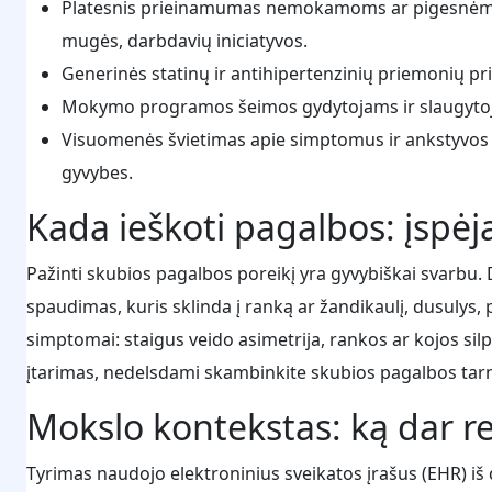
Platesnis prieinamumas nemokamoms ar pigesnėms s
mugės, darbdavių iniciatyvos.
Generinės statinų ir antihipertenzinių priemonių
Mokymo programos šeimos gydytojams ir slaugytoja
Visuomenės švietimas apie simptomus ir ankstyvos i
gyvybes.
Kada ieškoti pagalbos: įspėj
Pažinti skubios pagalbos poreikį yra gyvybiškai svarbu.
spaudimas, kuris sklinda į ranką ar žandikaulį, dusulys,
simptomai: staigus veido asimetrija, rankos ar kojos sil
įtarimas, nedelsdami skambinkite skubios pagalbos ta
Mokslo kontekstas: ką dar re
Tyrimas naudojo elektroninius sveikatos įrašus (EHR) iš 