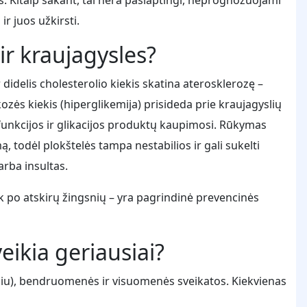
ir juos užkirsti.
 ir kraujagysles?
didelis cholesterolio kiekis skatina aterosklerozę –
kozės kiekis (hiperglikemija) prisideda prie kraujagyslių
sfunkcijos ir glikacijos produktų kaupimosi. Rūkymas
, todėl plokštelės tampa nestabilios ir gali sukelti
arba insultas.
ek po atskirų žingsnių – yra pagrindinė prevencinės
eikia geriausiai?
ikiniu), bendruomenės ir visuomenės sveikatos. Kiekvienas