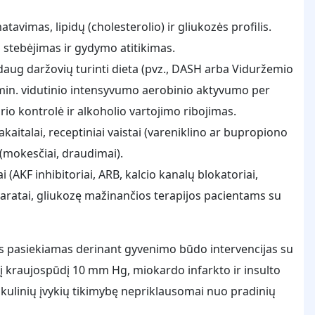
avimas, lipidų (cholesterolio) ir gliukozės profilis.
s stebėjimas ir gydymo atitikimas.
daug daržovių turinti dieta (pvz., DASH arba Viduržemio
0 min. vidutinio intensyvumo aerobinio aktyvumo per
orio kontrolė ir alkoholio vartojimo ribojimas.
kaitalai, receptiniai vaistai (vareniklino ar bupropiono
 (mokesčiai, draudimai).
i (AKF inhibitoriai, ARB, kalcio kanalų blokatoriai,
reparatai, gliukozę mažinančios terapijos pacientams su
as pasiekiamas derinant gyvenimo būdo intervencijas su
 kraujospūdį 10 mm Hg, miokardo infarkto ir insulto
skulinių įvykių tikimybę nepriklausomai nuo pradinių