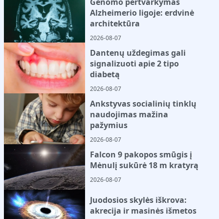
Genomo pertvarkymas
Alzheimerio ligoje: erdvinė
architektūra
2026-08-07
Dantenų uždegimas gali
signalizuoti apie 2 tipo
diabetą
2026-08-07
Ankstyvas socialinių tinklų
naudojimas mažina
pažymius
2026-08-07
Falcon 9 pakopos smūgis į
Mėnulį sukūrė 18 m kratyrą
2026-08-07
Juodosios skylės iškrova:
akrecija ir masinės išmetos