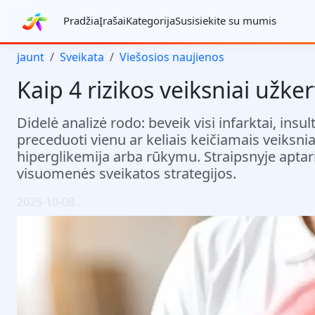
Pradžia
Įrašai
Kategorija
Susisiekite su mumis
jaunt
Sveikata
Viešosios naujienos
Kaip 4 rizikos veiksniai užker
Didelė analizė rodo: beveik visi infarktai, in
preceduoti vienu ar keliais keičiamais veiksniai
hiperglikemija arba rūkymu. Straipsnyje aptar
visuomenės sveikatos strategijos.
2025-10-08
.