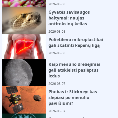
2026-08-08
Gyvatės savisaugos
baltymai: naujas
antitoksinų kelias
2026-08-08
Polietileno mikroplastikai
gali skatinti kepenų ligą
2026-08-08
Kaip mėnulio drebėjimai
gali atskleisti paslėptus
ledus
2026-08-07
Phobas ir Stickney: kas
slepiasi po mėnulio
paviršiumi?
2026-08-07