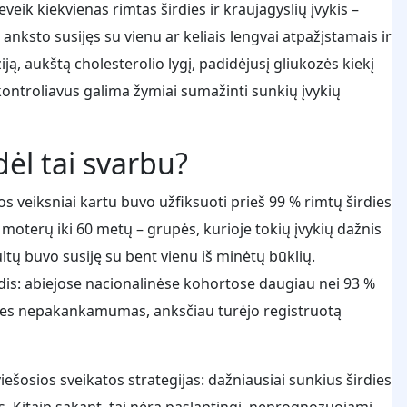
veik kiekvienas rimtas širdies ir kraujagyslių įvykis –
nksto susijęs su vienu ar keliais lengvai atpažįstamais ir
iją, aukštą cholesterolio lygį, padidėjusį gliukozės kiekį
kontroliavus galima žymiai sumažinti sunkių įvykių
dėl tai svarbu?
os veiksniai kartu buvo užfiksuoti prieš 99 % rimtų širdies
p moterų iki 60 metų – grupės, kurioje tokių įvykių dažnis
tų buvo susiję su bent vienu iš minėtų būklių.
dis: abiejose nacionalinėse kohortose daugiau nei 93 %
irdies nepakankamumas, anksčiau turėjo registruotą
iešosios sveikatos strategijas: dažniausiai sunkius širdies
s. Kitaip sakant, tai nėra paslaptingi, neprognozuojami