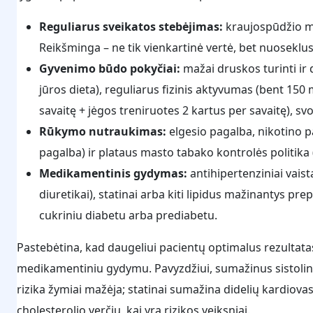
Reguliarus sveikatos stebėjimas:
kraujospūdžio mat
Reikšminga – ne tik vienkartinė vertė, bet nuoseklu
Gyvenimo būdo pokyčiai:
mažai druskos turinti ir 
jūros dieta), reguliarus fizinis aktyvumas (bent 15
savaitę + jėgos treniruotes 2 kartus per savaitę), sv
Rūkymo nutraukimas:
elgesio pagalba, nikotino pa
pagalba) ir plataus masto tabako kontrolės politika
Medikamentinis gydymas:
antihipertenziniai vaista
diuretikai), statinai arba kiti lipidus mažinantys p
cukriniu diabetu arba prediabetu.
Pastebėtina, kad daugeliui pacientų optimalus rezultat
medikamentiniu gydymu. Pavyzdžiui, sumažinus sistolinį
rizika žymiai mažėja; statinai sumažina didelių kardiova
cholesterolio verčių, kai yra rizikos veiksniai.