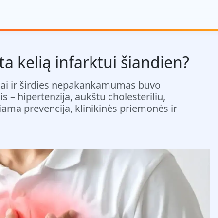
ta kelią infarktui šiandien?
sultai ir širdies nepakankamumas buvo
s – hipertenzija, aukštu cholesteriliu,
iama prevencija, klinikinės priemonės ir