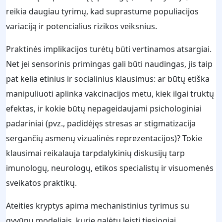
reikia daugiau tyrimų, kad suprastume populiacijos
variaciją ir potencialius rizikos veiksnius.
Praktinės implikacijos turėtų būti vertinamos atsargiai.
Net jei sensorinis primingas gali būti naudingas, jis taip
pat kelia etinius ir socialinius klausimus: ar būtų etiška
manipuliuoti aplinka vakcinacijos metu, kiek ilgai truktų
efektas, ir kokie būtų nepageidaujami psichologiniai
padariniai (pvz., padidėjęs stresas ar stigmatizacija
sergančių asmenų vizualinės reprezentacijos)? Tokie
klausimai reikalauja tarpdalykinių diskusijų tarp
imunologų, neurologų, etikos specialistų ir visuomenės
sveikatos praktikų.
Ateities kryptys apima mechanistinius tyrimus su
gyvūnų modeliais, kurie galėtų leisti tiesiogiai