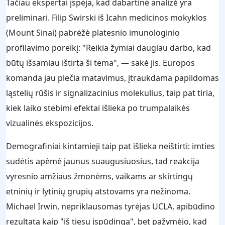
Tačiau ekspertai įspėja, kad dabartinė analizė yra
preliminari. Filip Swirski iš Icahn medicinos mokyklos
(Mount Sinai) pabrėžė platesnio imunologinio
profilavimo poreikį: "Reikia žymiai daugiau darbo, kad
būtų išsamiau ištirta ši tema", — sakė jis. Europos
komanda jau plečia matavimus, įtraukdama papildomas
ląstelių rūšis ir signalizacinius molekulius, taip pat tiria,
kiek laiko stebimi efektai išlieka po trumpalaikės
vizualinės ekspozicijos.
Demografiniai kintamieji taip pat išlieka neištirti: imties
sudėtis apėmė jaunus suaugusiuosius, tad reakcija
vyresnio amžiaus žmonėms, vaikams ar skirtingų
etninių ir lytinių grupių atstovams yra nežinoma.
Michael Irwin, nepriklausomas tyrėjas UCLA, apibūdino
rezultatą kaip "iš tiesų įspūdingą", bet pažymėjo, kad