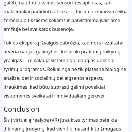
galėtų naudoti tikslines sensorines aplinkas, kad
maksimaliai padidintų atsaką — tačiau pirmiausia reikia
žemėlapio tiksliems keliams ir patvirtinimo įvairiame
amžiuje bei sveikatos būsenoje.
Tokios ekspertų įžvalgos pabrėžia, kad nors rezultatai
atveria naujas galimybes, kelias iki praktinių taikymų
yra ilgas ir reikalauja sistemingo, daugiasluoksnio
tyrimų programos. Reikalinga ne tik platesnė biologinė
analizė, bet ir socialinių bei elgsenos aspektų
įtraukimas, kad būtų suprasti galimi poveikiai
visuomenės sveikatai ir individualiam gerovei.
Conclusion
Šis į virtualią realybę (VR) įtrauktas tyrimas pateikia
įtikinamų įrodymų, kad vien tik matant kito žmogaus