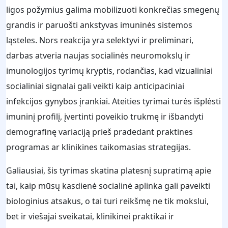
ligos požymius galima mobilizuoti konkrečias smegenų
grandis ir paruošti ankstyvas imuninės sistemos
ląsteles. Nors reakcija yra selektyvi ir preliminari,
darbas atveria naujas socialinės neuromokslų ir
imunologijos tyrimų kryptis, rodančias, kad vizualiniai
socialiniai signalai gali veikti kaip anticipaciniai
infekcijos gynybos įrankiai. Ateities tyrimai turės išplėsti
imuninį profilį, įvertinti poveikio trukmę ir išbandyti
demografinę variaciją prieš pradedant praktines
programas ar klinikines taikomasias strategijas.
Galiausiai, šis tyrimas skatina platesnį supratimą apie
tai, kaip mūsų kasdienė socialinė aplinka gali paveikti
biologinius atsakus, o tai turi reikšmę ne tik mokslui,
bet ir viešajai sveikatai, klinikinei praktikai ir