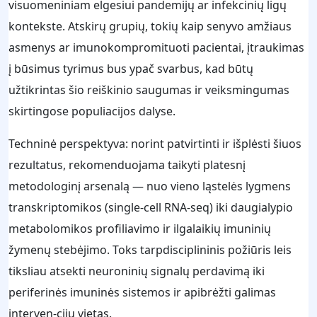
visuomeniniam elgesiui pandemijų ar infekcinių ligų
kontekste. Atskirų grupių, tokių kaip senyvo amžiaus
asmenys ar imunokompromituoti pacientai, įtraukimas
į būsimus tyrimus bus ypač svarbus, kad būtų
užtikrintas šio reiškinio saugumas ir veiksmingumas
skirtingose populiacijos dalyse.
Techninė perspektyva: norint patvirtinti ir išplėsti šiuos
rezultatus, rekomenduojama taikyti platesnį
metodologinį arsenalą — nuo vieno ląstelės lygmens
transkriptomikos (single-cell RNA-seq) iki daugialypio
metabolomikos profiliavimo ir ilgalaikių imuninių
žymenų stebėjimo. Toks tarpdisciplininis požiūris leis
tiksliau atsekti neuroninių signalų perdavimą iki
periferinės imuninės sistemos ir apibrėžti galimas
interven-cijų vietas.