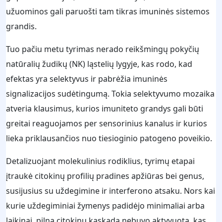
užuominos gali paruošti tam tikras imuninės sistemos
grandis.
Tuo pačiu metu tyrimas nerado reikšmingų pokyčių
natūralių žudikų (NK) ląstelių lygyje, kas rodo, kad
efektas yra selektyvus ir pabrėžia imuninės
signalizacijos sudėtingumą. Tokia selektyvumo mozaika
atveria klausimus, kurios imuniteto grandys gali būti
greitai reaguojamos per sensorinius kanalus ir kurios
lieka priklausančios nuo tiesioginio patogeno poveikio.
Detalizuojant molekulinius rodiklius, tyrimų etapai
įtraukė citokinų profilių pradines apžiūras bei genus,
susijusius su uždegimine ir interferono atsaku. Nors kai
kurie uždegiminiai žymenys padidėjo minimaliai arba
laikinai, pilna citokinų kaskada nebuvo aktyvuota, kas