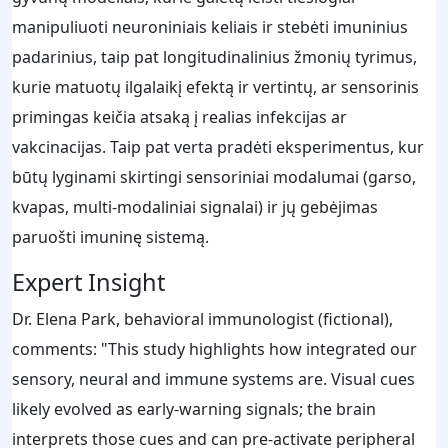
manipuliuoti neuroniniais keliais ir stebėti imuninius
padarinius, taip pat longitudinalinius žmonių tyrimus,
kurie matuotų ilgalaikį efektą ir vertintų, ar sensorinis
primingas keičia atsaką į realias infekcijas ar
vakcinacijas. Taip pat verta pradėti eksperimentus, kur
būtų lyginami skirtingi sensoriniai modalumai (garso,
kvapas, multi-modaliniai signalai) ir jų gebėjimas
paruošti imuninę sistemą.
Expert Insight
Dr. Elena Park, behavioral immunologist (fictional),
comments: "This study highlights how integrated our
sensory, neural and immune systems are. Visual cues
likely evolved as early-warning signals; the brain
interprets those cues and can pre-activate peripheral