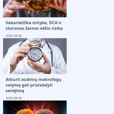
Vakarietiška mityba, DCA ir
storosios žarnos vėžio rizika
2026-08-06
Atkurti audinių makrofagų
valymą gali pristabdyti
senėjimą
2026-08-06