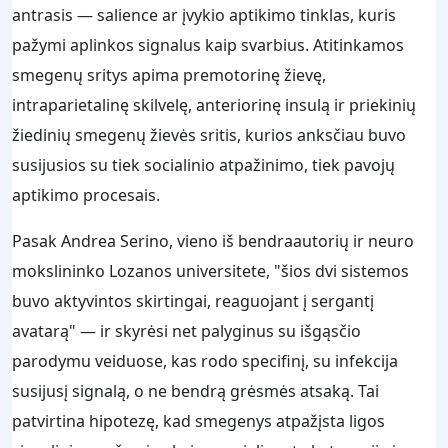
antrasis — salience ar įvykio aptikimo tinklas, kuris
pažymi aplinkos signalus kaip svarbius. Atitinkamos
smegenų sritys apima premotorinę žievę,
intraparietalinę skilvelę, anteriorinę insulą ir priekinių
žiedinių smegenų žievės sritis, kurios anksčiau buvo
susijusios su tiek socialinio atpažinimo, tiek pavojų
aptikimo procesais.
Pasak Andrea Serino, vieno iš bendraautorių ir neuro
mokslininko Lozanos universitete, "šios dvi sistemos
buvo aktyvintos skirtingai, reaguojant į sergantį
avatarą" — ir skyrėsi net palyginus su išgąsčio
parodymu veiduose, kas rodo specifinį, su infekcija
susijusį signalą, o ne bendrą grėsmės atsaką. Tai
patvirtina hipotezę, kad smegenys atpažįsta ligos