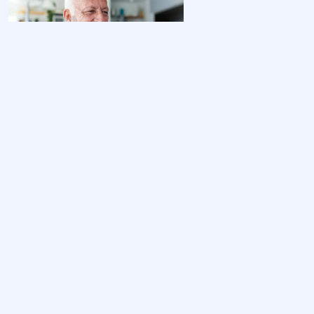
Kasdienis multivitaminas ir
vyresnių savarankystės
gynimas
2026-08-05