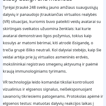
Tyrėjai įtraukė 248 sveikų jauno amžiaus suaugusiųjų
dalyvių ir panaudojo įtraukiančias virtualios realybės
(VR) situacijas, kuriomis buvo pateikti veidų avatarai su
skirtingais sveikatos užuomina ženklais: kai kurie
avatarai demonstravo ligos požymius, tokius kaip
kosulys ar matomi bėrimai, kiti atrodė išsigandę, o
trečia grupė išliko neutrali. Kol dalyviai stebėjo, kaip šie
veidai artėja prie jų virtualios asmeninės erdvės,
mokslininkai registravo smegenų aktyvumą ir paėmė
kraują immunologiniams tyrimams.
VR technologija leido komandai tiksliai kontroliuoti
vizualinius ir elgsenos signalus, neišeksponuojant
savanorių tikriesiems patogenams. Protokolas apėmė ir
elgsenos testus: matuotas dalyvių reakcijos laikas į