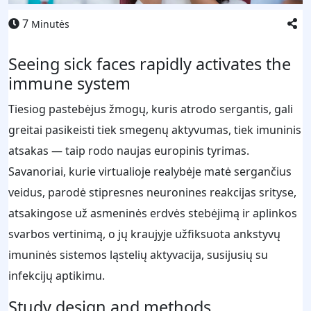
7
Minutės
Seeing sick faces rapidly activates the
immune system
Tiesiog pastebėjus žmogų, kuris atrodo sergantis, gali
greitai pasikeisti tiek smegenų aktyvumas, tiek imuninis
atsakas — taip rodo naujas europinis tyrimas.
Savanoriai, kurie virtualioje realybėje matė sergančius
veidus, parodė stipresnes neuronines reakcijas srityse,
atsakingose už asmeninės erdvės stebėjimą ir aplinkos
svarbos vertinimą, o jų kraujyje užfiksuota ankstyvų
imuninės sistemos ląstelių aktyvacija, susijusių su
infekcijų aptikimu.
Study design and methods