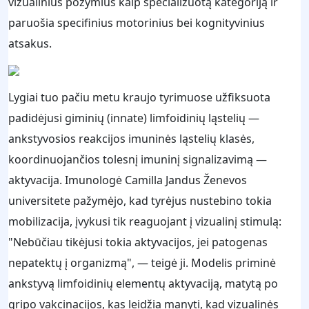
vizualinius požymius kaip specializuotą kategoriją ir
paruošia specifinius motorinius bei kognityvinius
atsakus.
Lygiai tuo pačiu metu kraujo tyrimuose užfiksuota
padidėjusi giminių (innate) limfoidinių ląstelių —
ankstyvosios reakcijos imuninės ląstelių klasės,
koordinuojančios tolesnį imuninį signalizavimą —
aktyvacija. Imunologė Camilla Jandus Ženevos
universitete pažymėjo, kad tyrėjus nustebino tokia
mobilizacija, įvykusi tik reaguojant į vizualinį stimulą:
"Nebūčiau tikėjusi tokia aktyvacijos, jei patogenas
nepatektų į organizmą", — teigė ji. Modelis priminė
ankstyvą limfoidinių elementų aktyvaciją, matytą po
gripo vakcinacijos, kas leidžia manyti, kad vizualinės