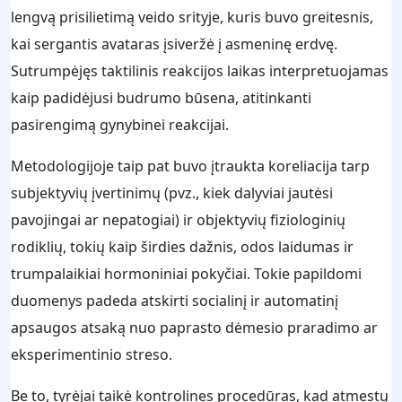
lengvą prisilietimą veido srityje, kuris buvo greitesnis,
kai sergantis avataras įsiveržė į asmeninę erdvę.
Sutrumpėjęs taktilinis reakcijos laikas interpretuojamas
kaip padidėjusi budrumo būsena, atitinkanti
pasirengimą gynybinei reakcijai.
Metodologijoje taip pat buvo įtraukta koreliacija tarp
subjektyvių įvertinimų (pvz., kiek dalyviai jautėsi
pavojingai ar nepatogiai) ir objektyvių fiziologinių
rodiklių, tokių kaip širdies dažnis, odos laidumas ir
trumpalaikiai hormoniniai pokyčiai. Tokie papildomi
duomenys padeda atskirti socialinį ir automatinį
apsaugos atsaką nuo paprasto dėmesio praradimo ar
eksperimentinio streso.
Be to, tyrėjai taikė kontrolines procedūras, kad atmestų