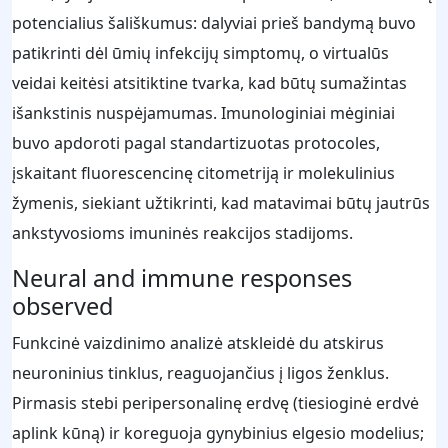
potencialius šališkumus: dalyviai prieš bandymą buvo
patikrinti dėl ūmių infekcijų simptomų, o virtualūs
veidai keitėsi atsitiktine tvarka, kad būtų sumažintas
išankstinis nuspėjamumas. Imunologiniai mėginiai
buvo apdoroti pagal standartizuotas protocoles,
įskaitant fluorescencinę citometriją ir molekulinius
žymenis, siekiant užtikrinti, kad matavimai būtų jautrūs
ankstyvosioms imuninės reakcijos stadijoms.
Neural and immune responses
observed
Funkcinė vaizdinimo analizė atskleidė du atskirus
neuroninius tinklus, reaguojančius į ligos ženklus.
Pirmasis stebi peripersonalinę erdvę (tiesioginė erdvė
aplink kūną) ir koreguoja gynybinius elgesio modelius;