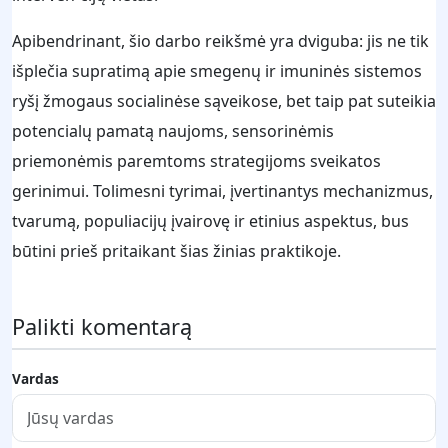
Apibendrinant, šio darbo reikšmė yra dviguba: jis ne tik
išplečia supratimą apie smegenų ir imuninės sistemos
ryšį žmogaus socialinėse sąveikose, bet taip pat suteikia
potencialų pamatą naujoms, sensorinėmis
priemonėmis paremtoms strategijoms sveikatos
gerinimui. Tolimesni tyrimai, įvertinantys mechanizmus,
tvarumą, populiacijų įvairovę ir etinius aspektus, bus
būtini prieš pritaikant šias žinias praktikoje.
Palikti komentarą
Vardas