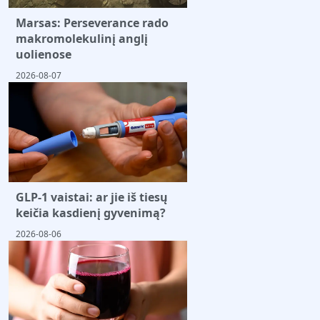
Marsas: Perseverance rado
makromolekulinį anglį
uolienose
2026-08-07
GLP-1 vaistai: ar jie iš tiesų
keičia kasdienį gyvenimą?
2026-08-06