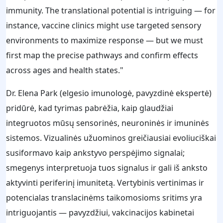
immunity. The translational potential is intriguing — for
instance, vaccine clinics might use targeted sensory
environments to maximize response — but we must
first map the precise pathways and confirm effects
across ages and health states."
Dr. Elena Park (elgesio imunologė, pavyzdinė ekspertė)
pridūrė, kad tyrimas pabrėžia, kaip glaudžiai
integruotos mūsų sensorinės, neuroninės ir imuninės
sistemos. Vizualinės užuominos greičiausiai evoliuciškai
susiformavo kaip ankstyvo perspėjimo signalai;
smegenys interpretuoja tuos signalus ir gali iš anksto
aktyvinti periferinį imunitetą. Vertybinis vertinimas ir
potencialas translacinėms taikomosioms sritims yra
intriguojantis — pavyzdžiui, vakcinacijos kabinetai