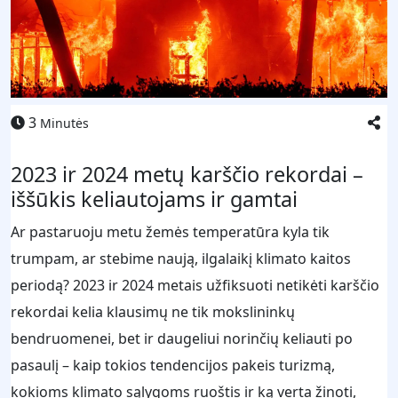
3
Minutės
2023 ir 2024 metų karščio rekordai –
iššūkis keliautojams ir gamtai
Ar pastaruoju metu žemės temperatūra kyla tik
trumpam, ar stebime naują, ilgalaikį klimato kaitos
periodą? 2023 ir 2024 metais užfiksuoti netikėti karščio
rekordai kelia klausimų ne tik mokslininkų
bendruomenei, bet ir daugeliui norinčių keliauti po
pasaulį – kaip tokios tendencijos pakeis turizmą,
kokioms klimato sąlygoms ruoštis ir ką verta žinoti,