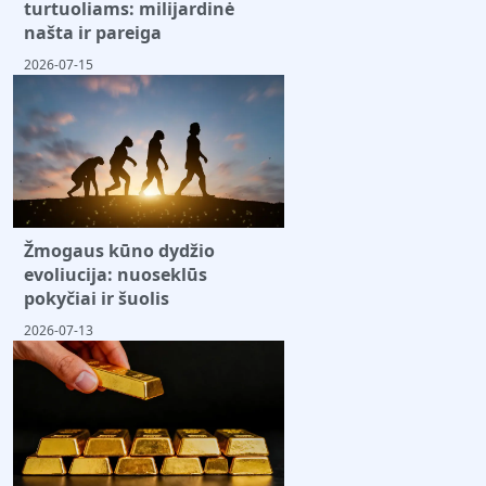
turtuoliams: milijardinė
našta ir pareiga
2026-07-15
Žmogaus kūno dydžio
evoliucija: nuoseklūs
pokyčiai ir šuolis
2026-07-13