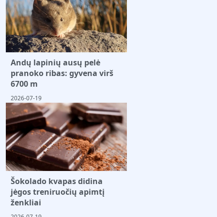
Andų lapinių ausų pelė
pranoko ribas: gyvena virš
6700 m
2026-07-19
Šokolado kvapas didina
jėgos treniruočių apimtį
ženkliai
2026-07-19