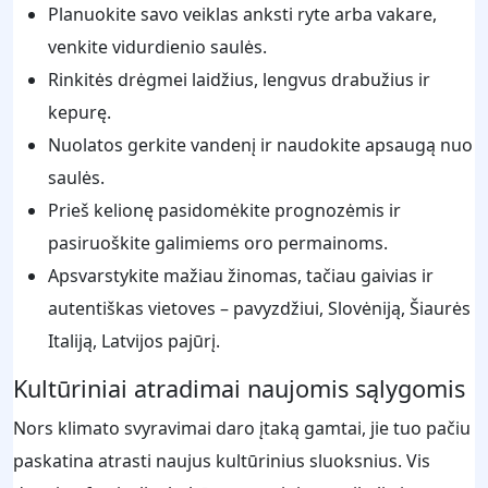
Planuokite savo veiklas anksti ryte arba vakare,
venkite vidurdienio saulės.
Rinkitės drėgmei laidžius, lengvus drabužius ir
kepurę.
Nuolatos gerkite vandenį ir naudokite apsaugą nuo
saulės.
Prieš kelionę pasidomėkite prognozėmis ir
pasiruoškite galimiems oro permainoms.
Apsvarstykite mažiau žinomas, tačiau gaivias ir
autentiškas vietoves – pavyzdžiui, Slovėniją, Šiaurės
Italiją, Latvijos pajūrį.
Kultūriniai atradimai naujomis sąlygomis
Nors klimato svyravimai daro įtaką gamtai, jie tuo pačiu
paskatina atrasti naujus kultūrinius sluoksnius. Vis