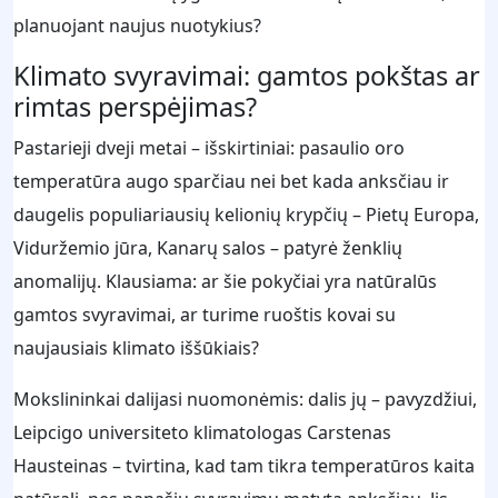
planuojant naujus nuotykius?
Klimato svyravimai: gamtos pokštas ar
rimtas perspėjimas?
Pastarieji dveji metai – išskirtiniai: pasaulio oro
temperatūra augo sparčiau nei bet kada anksčiau ir
daugelis populiariausių kelionių krypčių – Pietų Europa,
Viduržemio jūra, Kanarų salos – patyrė ženklių
anomalijų. Klausiama: ar šie pokyčiai yra natūralūs
gamtos svyravimai, ar turime ruoštis kovai su
naujausiais klimato iššūkiais?
Mokslininkai dalijasi nuomonėmis: dalis jų – pavyzdžiui,
Leipcigo universiteto klimatologas Carstenas
Hausteinas – tvirtina, kad tam tikra temperatūros kaita