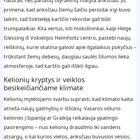
natūrali, nes panašių svyravimų matyta anksčiau. Jis
primena, kad anksčiau žiemų šalčio periodai irgi buvo
laikini, tad šoktelėję karščio rekordai gali būti
trumpalaikiai. Kita vertus, kiti mokslininkai, kaip Helge
Glessing iš Vokietijos Helmholtz centro, pastebi naujų
reiškinių, kurie skatina galvoti apie ilgalaikius pokyčius –
trūkstant žemų debesų, daugiau saulės šilumos lieka
atmosferoje, tad karštis gali išlikti ilgiau.
Kelionių kryptys ir veiklos
besikeičiančiame klimate
Kelionių mylėtojams svarbu suprasti, kad klimato kaita
atneša naujų galimybių ir iššūkių. Vasaros vidurio
kelionės į Ispaniją ar Graikiją reikalauja ypatingo
pasirengimo – nuo kelionių draudimo iki vandens
atsargų, o kai kurios vietos, anksčiau buvusios vėsios,