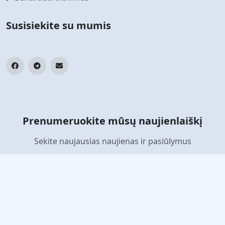
Susisiekite su mumis
Prenumeruokite mūsų naujienlaiškį
Sekite naujausias naujienas ir pasiūlymus
Prenumeruoti
© 2026 jaunt. Visos teisės saugomos.