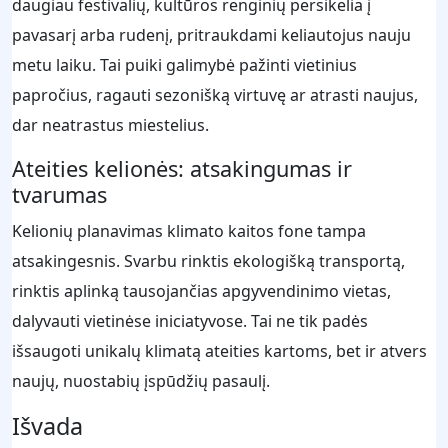
daugiau festivalių, kultūros renginių persikelia į
pavasarį arba rudenį, pritraukdami keliautojus nauju
metu laiku. Tai puiki galimybė pažinti vietinius
papročius, ragauti sezonišką virtuvę ar atrasti naujus,
dar neatrastus miestelius.
Ateities kelionės: atsakingumas ir
tvarumas
Kelionių planavimas klimato kaitos fone tampa
atsakingesnis. Svarbu rinktis ekologišką transportą,
rinktis aplinką tausojančias apgyvendinimo vietas,
dalyvauti vietinėse iniciatyvose. Tai ne tik padės
išsaugoti unikalų klimatą ateities kartoms, bet ir atvers
naujų, nuostabių įspūdžių pasaulį.
Išvada