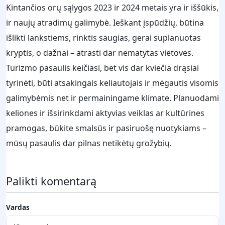
Kintančios orų sąlygos 2023 ir 2024 metais yra ir iššūkis,
ir naujų atradimų galimybė. Ieškant įspūdžių, būtina
išlikti lankstiems, rinktis saugias, gerai suplanuotas
kryptis, o dažnai – atrasti dar nematytas vietoves.
Turizmo pasaulis keičiasi, bet vis dar kviečia drąsiai
tyrinėti, būti atsakingais keliautojais ir mėgautis visomis
galimybėmis net ir permainingame klimate. Planuodami
keliones ir išsirinkdami aktyvias veiklas ar kultūrines
pramogas, būkite smalsūs ir pasiruošę nuotykiams –
mūsų pasaulis dar pilnas netikėtų grožybių.
Palikti komentarą
Vardas