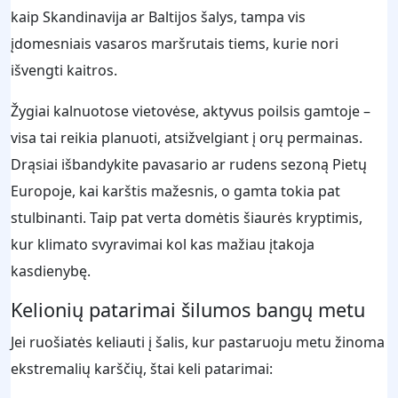
kaip Skandinavija ar Baltijos šalys, tampa vis
įdomesniais vasaros maršrutais tiems, kurie nori
išvengti kaitros.
Žygiai kalnuotose vietovėse, aktyvus poilsis gamtoje –
visa tai reikia planuoti, atsižvelgiant į orų permainas.
Drąsiai išbandykite pavasario ar rudens sezoną Pietų
Europoje, kai karštis mažesnis, o gamta tokia pat
stulbinanti. Taip pat verta domėtis šiaurės kryptimis,
kur klimato svyravimai kol kas mažiau įtakoja
kasdienybę.
Kelionių patarimai šilumos bangų metu
Jei ruošiatės keliauti į šalis, kur pastaruoju metu žinoma
ekstremalių karščių, štai keli patarimai: