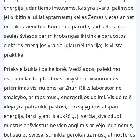
energiją judantiems imtuvams, kas yra svarbi galimybė,
jei orbitiniai ūkiai aptarnautų kelias Žemės vietas ar net
mobilius vienetus. Komanda parodė, kad kelias nuo
saulės šviesos per mikrobangas iki tinkle paruoštos
elektros energijos yra daugiau nei teorija; jis virsta
praktika.
Priekyje laukia ilga kelionė. Medžiagos, paleidimo
ekonomika, tarptautinės taisyklės ir visuomenės
priėmimas visi nulems, ar Zhuri išliks laboratorine
smalsybe, ar taps mūsų energetikos dalimi. Vis dėlto ši
idėja yra patraukli: pastovi, oro sąlygoms atspari
energija, tarsi lyjant iš aukščių. Ji verčia įsivaizduoti
miestus apšviestus ne vien anglimis ar vėjo jėgainėmis,
bet saulės šviesa, surinkta gerokai už mūsų atmosferos