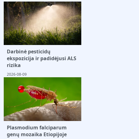
Darbinė pesticidų
ekspozicija ir padidėjusi ALS
rizika
2026-08-09
Plasmodium falciparum
genų mozaika Etiopijoje