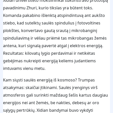
Xidian universiteto mokslininkai sukonstravo prototipą
pavadinimu Zhuri, kurio tikslas yra būtent toks.
Komanda pakabino išlenktą atspindintuvą ant aukšto
stiebo, kad sutelktų saulės spindulius į fotovoltines
plokštes, konvertavo gautą srautą į mikrobanginį
spinduliavimą ir vėliau priėmė tas mikrobangas žemės
antena, kuri signalą pavertė atgal į elektros energiją.
Rezultatas: kilovatų lygio perdavimai ir netikėtas
gebėjimas nukreipti energiją keliems judantiems
imtuvams vienu metu.
Kam siųsti saulės energiją iš kosmoso? Trumpas
atsakymas: skaičiai įtikinami. Saulės įrenginys virš
atmosferos gali surinkti maždaug šešis kartus daugiau
energijos nei ant žemės, be nakties, debesų ar oro
sąlygų pertrūkių. Xidian bandymai buvo vykdyti