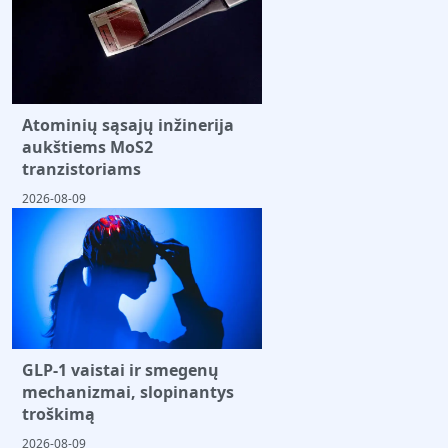
Atominių sąsajų inžinerija
aukštiems MoS2
tranzistoriams
2026-08-09
GLP-1 vaistai ir smegenų
mechanizmai, slopinantys
troškimą
2026-08-09