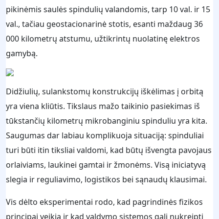
pikinėmis saulės spindulių valandomis, tarp 10 val. ir 15
val., tačiau geostacionarinė stotis, esanti maždaug 36
000 kilometrų atstumu, užtikrintų nuolatinę elektros
gamybą.
Didžiulių, sulankstomų konstrukcijų iškėlimas į orbitą
yra viena kliūtis. Tikslaus mažo taikinio pasiekimas iš
tūkstančių kilometrų mikrobanginiu spinduliu yra kita.
Saugumas dar labiau komplikuoja situaciją: spinduliai
turi būti itin tiksliai valdomi, kad būtų išvengta pavojaus
orlaiviams, laukinei gamtai ir žmonėms. Visą iniciatyvą
slegia ir reguliavimo, logistikos bei sąnaudų klausimai.
Vis dėlto eksperimentai rodo, kad pagrindinės fizikos
principai veikia ir kad valdymo sistemos gali nukreipti