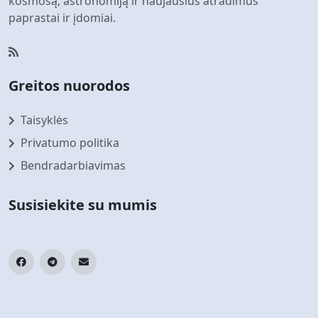
kosmosą, astronomiją ir naujausius atradimus
paprastai ir įdomiai.
Greitos nuorodos
Taisyklės
Privatumo politika
Bendradarbiavimas
Susisiekite su mumis