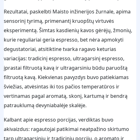
Rezultatai, paskelbti Maisto inžinerijos žurnale, apima
sensorinį tyrimą, primenantį kruopštų virtuvės
eksperimentą. Šimtas kasdienių kavos gėrėjų, žmonių,
kurie reguliariai geria espresso, bet nėra apmokyti
degustatoriai, atsitiktine tvarka ragavo keturias
variacijas: tradicinį espresso, ultragarsinį espresso,
įprastai filtruotą kavą ir ultragarsiniu būdu paruoštą
filtruotą kavą. Kiekvienas pavyzdys buvo patiekiamas
šviežias, atvėsintas iki tos pačios temperatūros ir
vertinamas pagal aromatą, skonį, kartumą ir bendrą
patrauklumą devyniabalėje skalėje.
Kalbant apie espresso porcijas, verdiktas buvo
akivaizdus: ragautojai patikimai neatpažino skirtumo
tarp ultragarsinių ir tradicinių porcijų, o aromato ir