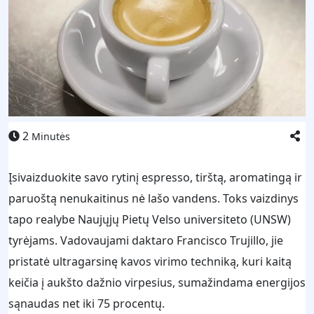
2
Minutės
Įsivaizduokite savo rytinį espresso, tirštą, aromatingą ir
paruoštą nenukaitinus nė lašo vandens. Toks vaizdinys
tapo realybe Naujųjų Pietų Velso universiteto (UNSW)
tyrėjams. Vadovaujami daktaro Francisco Trujillo, jie
pristatė ultragarsinę kavos virimo techniką, kuri kaitą
keičia į aukšto dažnio virpesius, sumažindama energijos
sąnaudas net iki 75 procentų.