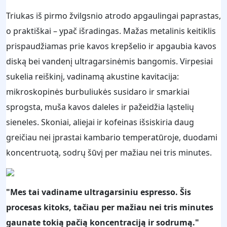
Triukas iš pirmo žvilgsnio atrodo apgaulingai paprastas,
o praktiškai – ypač išradingas. Mažas metalinis keitiklis
prispaudžiamas prie kavos krepšelio ir apgaubia kavos
diską bei vandenį ultragarsinėmis bangomis. Virpesiai
sukelia reiškinį, vadinamą akustine kavitacija:
mikroskopinės burbuliukės susidaro ir smarkiai
sprogsta, muša kavos daleles ir pažeidžia ląstelių
sieneles. Skoniai, aliejai ir kofeinas išsiskiria daug
greičiau nei įprastai kambario temperatūroje, duodami
koncentruotą, sodrų šūvį per mažiau nei tris minutes.
"Mes tai vadiname ultragarsiniu espresso. Šis
procesas kitoks, tačiau per mažiau nei tris minutes
gaunate tokią pačią koncentraciją ir sodrumą."