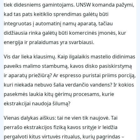
tiek didesniems gamintojams. UNSW komanda pažymi,
kad tas pats keitiklio sprendimas galėtų būti
integruotas į automatinį namų aparatą, tačiau
didžiausia rinka galėtų būti komercinės įmonės, kur
energija ir pralaidumas yra svarbiausi.
Vis dar lieka klausimų. Kaip ilgalaikis mastelio didinimas
paveiks malimo stambumą, kavos disko pasiskirstymą
ir aparatų priežiūrą? Ar espresso puristai priims porciją,
kuri niekada nebuvo šalia verdančio vandens? Ir kokios
pasekmės laukia kitų gėrimų procesams, kurie
ekstrakcijai naudoja šilumą?
Vienas dalykas aiškus: tai ne vien tik naujovė. Tai
perrašo ekstrakcijos fiziką kavos srityje ir leidžia
pergalvoti kitus virtuvės ritualus, kurių pagrindas –