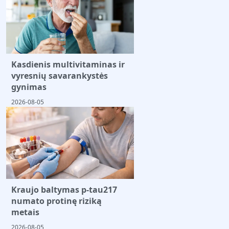
Kasdienis multivitaminas ir
vyresnių savarankystės
gynimas
2026-08-05
Kraujo baltymas p-tau217
numato protinę riziką
metais
2026-08-05