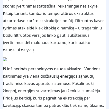
skonio įvertinimai statistiškai reikšmingai nesiskyrė.
Kitaip tariant, kambario temperatūros ekstraktas
atkartodavo karšto ekstrakcijos pojūtį. Filtruotos kavos
tyrimas atskleidė kiek kitokią dinamiką – ultragarsiniu
būdu filtruotos versijos linko gauti aukštesnius
įvertinimus dėl malonaus kartumo, kuris patiko
daugeliui dalyvių.
Iš inžinerinės perspektyvos nauda akivaizdi. Vandens
kaitinimas yra viena didžiausių energijos sąnaudų
tradicinėse kavos aparatų sistemose. Pašalinus šį
žingsnį, energijos suvartojimas jau ženkliai sumažėja.
Pridėjus keitiklį, kuris pagreitina ekstrakciją per
kavitaciją, skaičiai tampa patrauklūs tiek namų ūkiams,