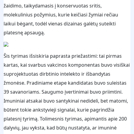
žaidimo, taikydamasis į konservuotas sritis,
molekulinius požymius, kurie keičiasi žymiai rečiau
laikui bėgant, todėl vienas dizainas galėtų suteikti
platesnę apsaugą.
Šis tyrimas išsiskiria paprasta priežastimi: tai pirmas
kartas, kai svarbus vakcinos komponentas buvo visiškai
suprojektuotas dirbtinio intelekto ir išbandytas
žmonėse. Pradiniame etape kandidatas buvo suleistas
39 savanoriams. Saugumo įvertinimai buvo priimtini.
Imuniniai atsakai buvo santykinai nedideli, bet matomi,
būtent tokie ankstyvieji signalai, kurie pagrindžia
platesnį tyrimą. Tolimesnis tyrimas, apimantis apie 200
dalyvių, jau vyksta, kad būtų nustatyta, ar imuninė