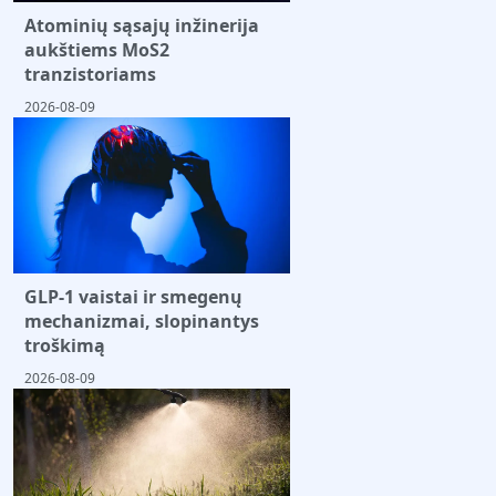
Atominių sąsajų inžinerija
aukštiems MoS2
tranzistoriams
2026-08-09
GLP-1 vaistai ir smegenų
mechanizmai, slopinantys
troškimą
2026-08-09