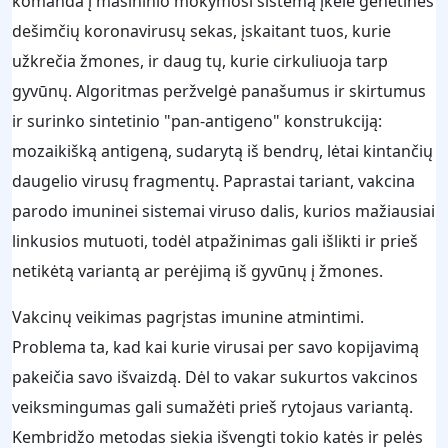
komanda į mašininio mokymosi sistemą įkėlė genetines
dešimčių koronavirusų sekas, įskaitant tuos, kurie
užkrečia žmones, ir daug tų, kurie cirkuliuoja tarp
gyvūnų. Algoritmas peržvelgė panašumus ir skirtumus
ir surinko sintetinio "pan-antigeno" konstrukciją:
mozaikišką antigeną, sudarytą iš bendrų, lėtai kintančių
daugelio virusų fragmentų. Paprastai tariant, vakcina
parodo imuninei sistemai viruso dalis, kurios mažiausiai
linkusios mutuoti, todėl atpažinimas gali išlikti ir prieš
netikėtą variantą ar perėjimą iš gyvūnų į žmones.
Vakcinų veikimas pagrįstas imunine atmintimi.
Problema ta, kad kai kurie virusai per savo kopijavimą
pakeičia savo išvaizdą. Dėl to vakar sukurtos vakcinos
veiksmingumas gali sumažėti prieš rytojaus variantą.
Kembridžo metodas siekia išvengti tokio katės ir pelės