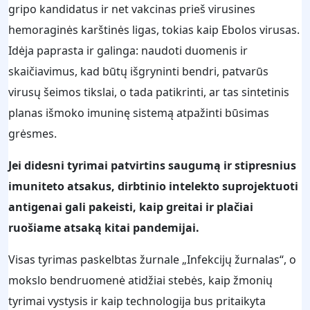
gripo kandidatus ir net vakcinas prieš virusines
hemoraginės karštinės ligas, tokias kaip Ebolos virusas.
Idėja paprasta ir galinga: naudoti duomenis ir
skaičiavimus, kad būtų išgryninti bendri, patvarūs
virusų šeimos tikslai, o tada patikrinti, ar tas sintetinis
planas išmoko imuninę sistemą atpažinti būsimas
grėsmes.
Jei didesni tyrimai patvirtins saugumą ir stipresnius
imuniteto atsakus, dirbtinio intelekto suprojektuoti
antigenai gali pakeisti, kaip greitai ir plačiai
ruošiame atsaką kitai pandemijai.
Visas tyrimas paskelbtas žurnale „Infekcijų žurnalas“, o
mokslo bendruomenė atidžiai stebės, kaip žmonių
tyrimai vystysis ir kaip technologija bus pritaikyta