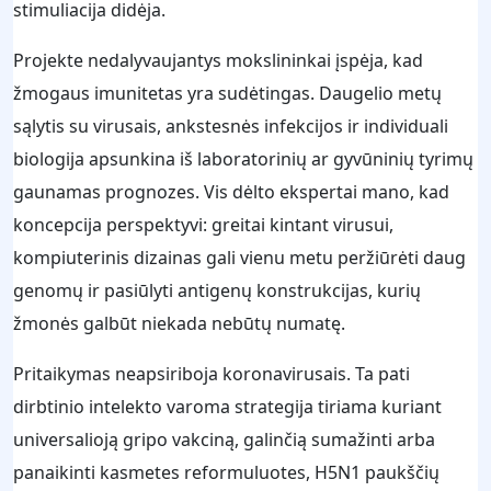
stimuliacija didėja.
Projekte nedalyvaujantys mokslininkai įspėja, kad
žmogaus imunitetas yra sudėtingas. Daugelio metų
sąlytis su virusais, ankstesnės infekcijos ir individuali
biologija apsunkina iš laboratorinių ar gyvūninių tyrimų
gaunamas prognozes. Vis dėlto ekspertai mano, kad
koncepcija perspektyvi: greitai kintant virusui,
kompiuterinis dizainas gali vienu metu peržiūrėti daug
genomų ir pasiūlyti antigenų konstrukcijas, kurių
žmonės galbūt niekada nebūtų numatę.
Pritaikymas neapsiriboja koronavirusais. Ta pati
dirbtinio intelekto varoma strategija tiriama kuriant
universalioją gripo vakciną, galinčią sumažinti arba
panaikinti kasmetes reformuluotes, H5N1 paukščių