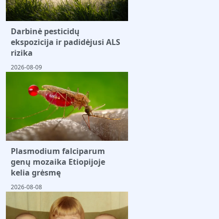
Darbinė pesticidų
ekspozicija ir padidėjusi ALS
rizika
2026-08-09
Plasmodium falciparum
genų mozaika Etiopijoje
kelia grėsmę
2026-08-08