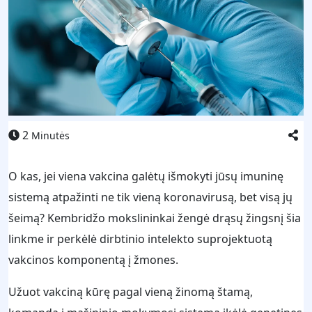
2
Minutės
O kas, jei viena vakcina galėtų išmokyti jūsų imuninę
sistemą atpažinti ne tik vieną koronavirusą, bet visą jų
šeimą? Kembridžo mokslininkai žengė drąsų žingsnį šia
linkme ir perkėlė dirbtinio intelekto suprojektuotą
vakcinos komponentą į žmones.
Užuot vakciną kūrę pagal vieną žinomą štamą,