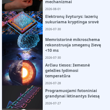
mechanizmai
2026-08-01
Elektronų švyturys: lazerių
sukuriama kryptinga srovė
2026-07-30
Memristorinė mikroschema
rekonstruoja smegenų žievę
<10 ms
2026-07-30
Arčiau tiesos: žemesnė
geležies lydimosi
temperatūra
2026-07-28
Programuojami fotoniniai
grandynai lėtinantys šviesą
2026-07-27