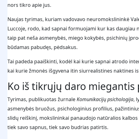
nors tikro apie jus.
Naujas tyrimas, kuriam vadovavo neuromokslininkė Valen
Luccoje, rodo, kad sapnai formuojami kur kas daugiau nei
taip pat neša asmenybės, miego kokybės, psichinių įproč
būdamas pabudęs, pėdsakus.
Tai padeda paaiškinti, kodėl kai kurie sapnai atrodo inten
kai kurie žmonės išgyvena itin siurrealistines naktines is
Ko iš tikrųjų daro miegantis
Tyrimas, publikuotas žurnale
Komunikacijų psichologija
, 
asmenybės bruožus, psichologinius profilius, pažintini
slidų reiškinį, mokslininkai panaudojo natūralios kalb
tiek savo sapnus, tiek savo budrias patirtis.