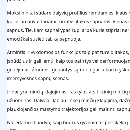
Mokslininkai sudarė dalyvių profilius remdamiesi klausimyn
kurie jau buvo įtariami turintys įtakos sapnams. Vienas 
sapnus. Tie, kam sapnai ypač rūpi arba kurie stipriai ner
emociškai susieti tai, ką sapnuoja.
Atmintis ir vykdomosios funkcijos taip pat turėjo įtakos
įspūdžius ir gali lemti, kaip tos patirtys vėl performuo
gebėjimas. Žmonės, gebantys sąmoningai sukurti ryškius
imersyvesnes sapnų scenas.
Ir dar yra minčių klajojimas. Tas tylus atsitiktinių min
užuominas. Dalyviai, labiau linkę į minčių klajojimą, daž
plaukiojančios mąstymo trajektorijos gali maitinti sapnų 
Norėdami išbandyti, kaip budrus gyvenimas persikelia į s