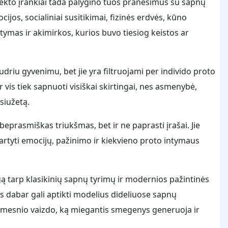
telekto įrankiai tada palygino tuos pranešimus su sapnų
jos, socialiniai susitikimai, fizinės erdvės, kūno
tymas ir akimirkos, kurios buvo tiesiog keistos ar
udriu gyvenimu, bet jie yra filtruojami per individo proto
 vis tiek sapnuoti visiškai skirtingai, nes asmenybė,
 siužetą.
 beprasmiškas triukšmas, bet ir ne paprasti įrašai. Jie
švartyti emocijų, pažinimo ir kiekvieno proto intymaus
gą tarp klasikinių sapnų tyrimų ir modernios pažintinės
s dabar gali aptikti modelius dideliuose sapnų
kimesnio vaizdo, ką miegantis smegenys generuoja ir