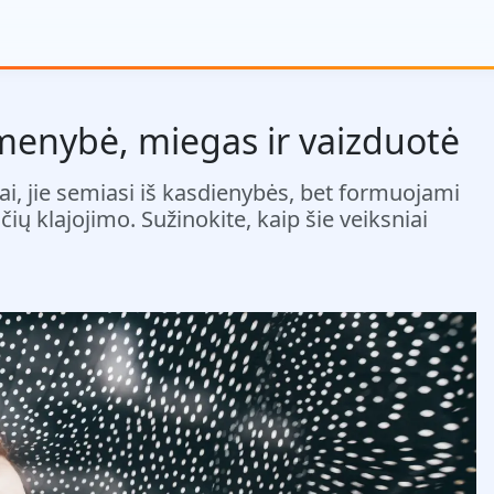
smenybė, miegas ir vaizduotė
iai, jie semiasi iš kasdienybės, bet formuojami
ų klajojimo. Sužinokite, kaip šie veiksniai