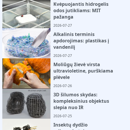
Kvėpuojantis hidrogelis
odos jutikliams: MIT
pažanga
2026-07-27
Alkalinis terminis
apdorojimas: plastikas į
vandenilį
2026-07-27
Moliūgų žievė virsta
ultravioletine, purškiama
plėvele
2026-07-26
3D šilumos skydas:
kompleksinius objektus
slepia nuo IR
2026-07-25
Insektų dydžio