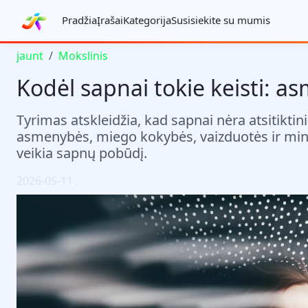
Pradžia
Įrašai
Kategorija
Susisiekite su mumis
jaunt
Mokslinis
Kodėl sapnai tokie keisti: a
Tyrimas atskleidžia, kad sapnai nėra atsitiktin
asmenybės, miego kokybės, vaizduotės ir minči
veikia sapnų pobūdį.
2026-05-11
.