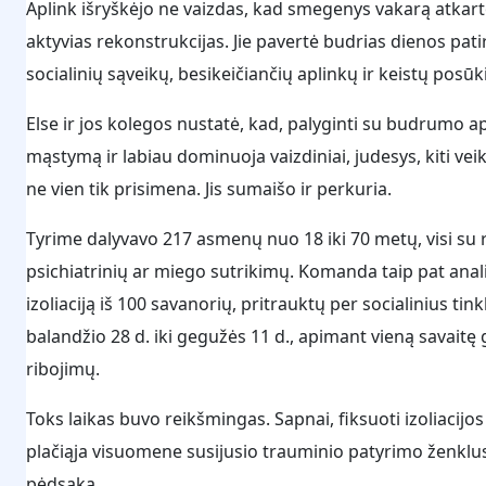
Aplink išryškėjo ne vaizdas, kad smegenys vakarą atkart
aktyvias rekonstrukcijas. Jie pavertė budrias dienos patir
socialinių sąveikų, besikeičiančių aplinkų ir keistų posū
Else ir jos kolegos nustatė, kad, palyginti su budrumo 
mąstymą ir labiau dominuoja vaizdiniai, judesys, kiti veik
ne vien tik prisimena. Jis sumaišo ir perkuria.
Tyrime dalyvavo 217 asmenų nuo 18 iki 70 metų, visi su 
psichiatrinių ar miego sutrikimų. Komanda taip pat anal
izoliaciją iš 100 savanorių, pritrauktų per socialinius ti
balandžio 28 d. iki gegužės 11 d., apimant vieną savaitę g
ribojimų.
Toks laikas buvo reikšmingas. Sapnai, fiksuoti izoliacijo
plačiąja visuomene susijusio trauminio patyrimo ženklus.
pėdsaką.