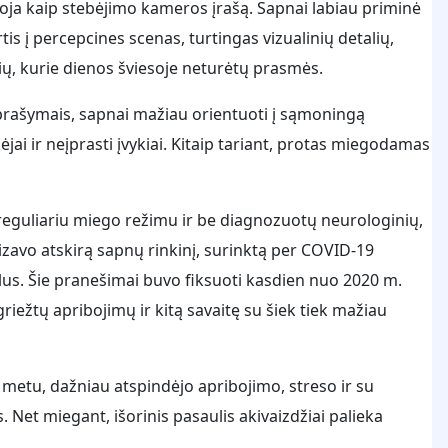
oja kaip stebėjimo kameros įrašą. Sapnai labiau priminė
tis į percepcines scenas, turtingas vizualinių detalių,
kių, kurie dienos šviesoje neturėtų prasmės.
aprašymais, sapnai mažiau orientuoti į sąmoningą
ėjai ir neįprasti įvykiai. Kitaip tariant, protas miegodamas
reguliariu miego režimu ir be diagnozuotų neurologinių,
izavo atskirą sapnų rinkinį, surinktą per COVID-19
nklus. Šie pranešimai buvo fiksuoti kasdien nuo 2020 m.
riežtų apribojimų ir kitą savaitę su šiek tiek mažiau
s metu, dažniau atspindėjo apribojimo, streso ir su
 Net miegant, išorinis pasaulis akivaizdžiai palieka