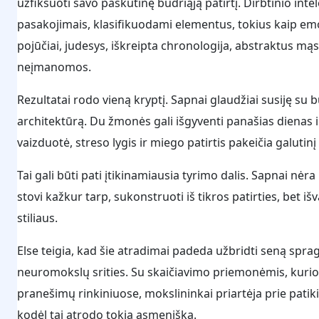
užfiksuoti savo paskutinę budriąją patirtį. Dirbtinio in
pasakojimais, klasifikuodami elementus, tokius kaip emoci
pojūčiai, judesys, iškreipta chronologija, abstraktus mąs
neįmanomos.
Rezultatai rodo vieną kryptį. Sapnai glaudžiai susiję su b
architektūrą. Du žmonės gali išgyventi panašias dienas ir
vaizduotė, streso lygis ir miego patirtis pakeičia galutinį
Tai gali būti pati įtikinamiausia tyrimo dalis. Sapnai nėra
stovi kažkur tarp, sukonstruoti iš tikros patirties, bet i
stiliaus.
Else teigia, kad šie atradimai padeda užbridti seną spra
neuromokslų srities. Su skaičiavimo priemonėmis, kurio
pranešimų rinkiniuose, mokslininkai priartėja prie pati
kodėl tai atrodo tokia asmeniška.