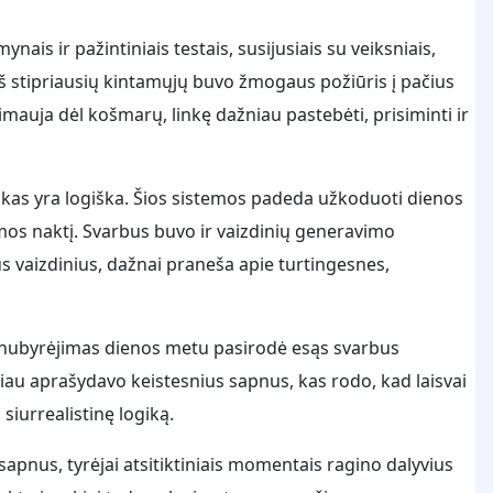
ais ir pažintiniais testais, susijusiais su veiksniais,
iš stipriausių kintamųjų buvo žmogaus požiūris į pačius
imauja dėl košmarų, linkę dažniau pastebėti, prisiminti ir
, kas yra logiška. Šios sistemos padeda užkoduoti dienos
jamos naktį. Svarbus buvo ir vaizdinių generavimo
 vaizdinius, dažnai praneša apie turtingesnes,
čių nubyrėjimas dienos metu pasirodė esąs svarbus
niau aprašydavo keistesnius sapnus, kas rodo, kad laisvai
siurrealistinę logiką.
apnus, tyrėjai atsitiktiniais momentais ragino dalyvius