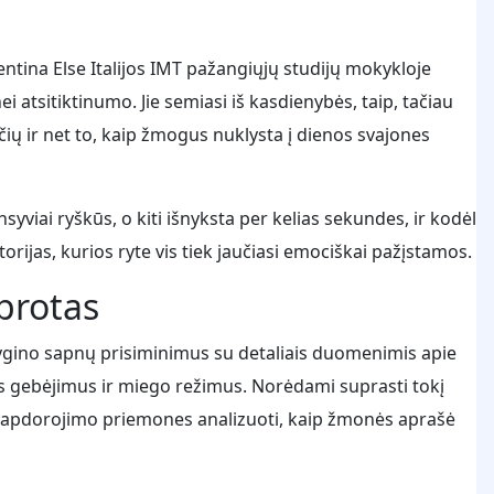
tina Else Italijos IMT pažangiųjų studijų mokykloje
 atsitiktinumo. Jie semiasi iš kasdienybės, taip, tačiau
ių ir net to, kaip žmogus nuklysta į dienos svajones
syviai ryškūs, o kiti išnyksta per kelias sekundes, ir kodėl
torijas, kurios ryte vis tiek jaučiasi emociškai pažįstamos.
 protas
lygino sapnų prisiminimus su detaliais duomenimis apie
us gebėjimus ir miego režimus. Norėdami suprasti tokį
os apdorojimo priemones analizuoti, kaip žmonės aprašė