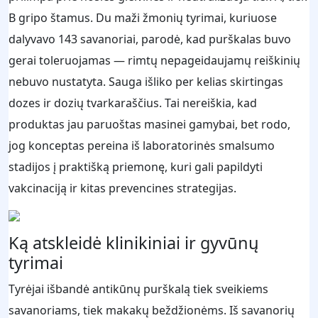
B gripo štamus. Du maži žmonių tyrimai, kuriuose
dalyvavo 143 savanoriai, parodė, kad purškalas buvo
gerai toleruojamas — rimtų nepageidaujamų reiškinių
nebuvo nustatyta. Sauga išliko per kelias skirtingas
dozes ir dozių tvarkaraščius. Tai nereiškia, kad
produktas jau paruoštas masinei gamybai, bet rodo,
jog konceptas pereina iš laboratorinės smalsumo
stadijos į praktišką priemonę, kuri gali papildyti
vakcinaciją ir kitas prevencines strategijas.
Ką atskleidė klinikiniai ir gyvūnų
tyrimai
Tyrėjai išbandė antikūnų purškalą tiek sveikiems
savanoriams, tiek makakų beždžionėms. Iš savanorių