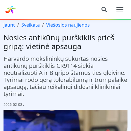
jaunt
Sveikata
Viešosios naujienos
Nosies antikūnų purškiklis prieš
gripą: vietinė apsauga
Harvardo mokslininkų sukurtas nosies
antikūnų purškiklis CR9114 siekia
neutralizuoti A ir B gripo štamus ties gleivine.
Tyrimai rodo gerą tolerabilumą ir trumpalaikę
apsaugą, tačiau reikalingi didesni klinikiniai
tyrimai.
2026-02-08
.