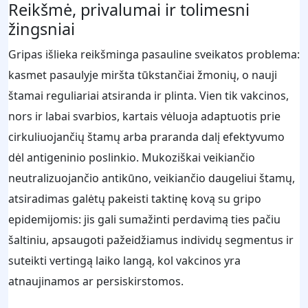
Reikšmė, privalumai ir tolimesni
žingsniai
Gripas išlieka reikšminga pasauline sveikatos problema:
kasmet pasaulyje miršta tūkstančiai žmonių, o nauji
štamai reguliariai atsiranda ir plinta. Vien tik vakcinos,
nors ir labai svarbios, kartais vėluoja adaptuotis prie
cirkuliuojančių štamų arba praranda dalį efektyvumo
dėl antigeninio poslinkio. Mukoziškai veikiančio
neutralizuojančio antikūno, veikiančio daugeliui štamų,
atsiradimas galėtų pakeisti taktinę kovą su gripo
epidemijomis: jis gali sumažinti perdavimą ties pačiu
šaltiniu, apsaugoti pažeidžiamus individų segmentus ir
suteikti vertingą laiko langą, kol vakcinos yra
atnaujinamos ar persiskirstomos.