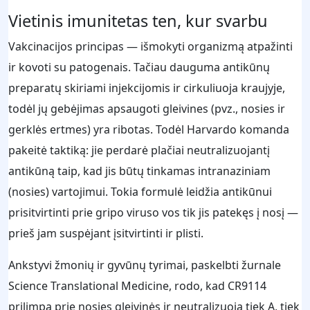
Vietinis imunitetas ten, kur svarbu
Vakcinacijos principas — išmokyti organizmą atpažinti
ir kovoti su patogenais. Tačiau dauguma antikūnų
preparatų skiriami injekcijomis ir cirkuliuoja kraujyje,
todėl jų gebėjimas apsaugoti gleivines (pvz., nosies ir
gerklės ertmes) yra ribotas. Todėl Harvardo komanda
pakeitė taktiką: jie perdarė plačiai neutralizuojantį
antikūną taip, kad jis būtų tinkamas intranaziniam
(nosies) vartojimui. Tokia formulė leidžia antikūnui
prisitvirtinti prie gripo viruso vos tik jis patekęs į nosį —
prieš jam suspėjant įsitvirtinti ir plisti.
Ankstyvi žmonių ir gyvūnų tyrimai, paskelbti žurnale
Science Translational Medicine, rodo, kad CR9114
prilimpa prie nosies gleivinės ir neutralizuoja tiek A, tiek