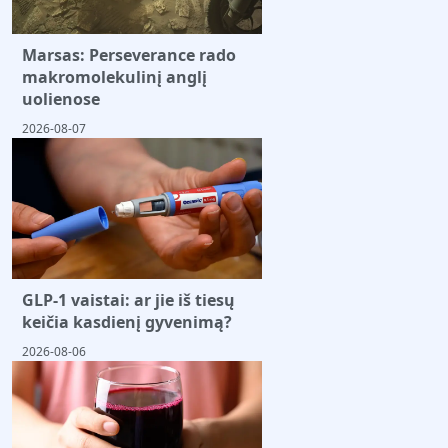
Marsas: Perseverance rado
makromolekulinį anglį
uolienose
2026-08-07
GLP-1 vaistai: ar jie iš tiesų
keičia kasdienį gyvenimą?
2026-08-06