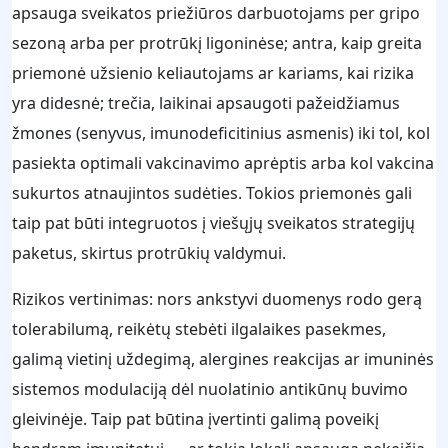
apsauga sveikatos priežiūros darbuotojams per gripo
sezoną arba per protrūkį ligoninėse; antra, kaip greita
priemonė užsienio keliautojams ar kariams, kai rizika
yra didesnė; trečia, laikinai apsaugoti pažeidžiamus
žmones (senyvus, imunodeficitinius asmenis) iki tol, kol
pasiekta optimali vakcinavimo aprėptis arba kol vakcina
sukurtos atnaujintos sudėties. Tokios priemonės gali
taip pat būti integruotos į viešųjų sveikatos strategijų
paketus, skirtus protrūkių valdymui.
Rizikos vertinimas: nors ankstyvi duomenys rodo gerą
tolerabilumą, reikėtų stebėti ilgalaikes pasekmes,
galimą vietinį uždegimą, alergines reakcijas ar imuninės
sistemos modulaciją dėl nuolatinio antikūnų buvimo
gleivinėje. Taip pat būtina įvertinti galimą poveikį