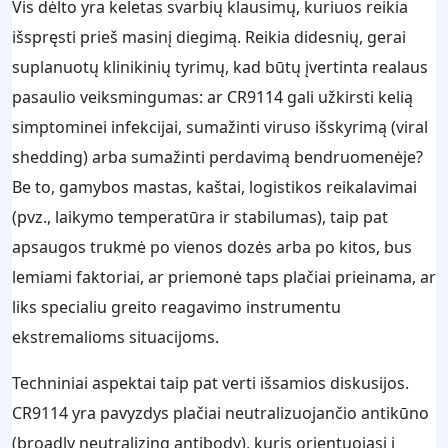
Vis dėlto yra keletas svarbių klausimų, kuriuos reikia
išspręsti prieš masinį diegimą. Reikia didesnių, gerai
suplanuotų klinikinių tyrimų, kad būtų įvertinta realaus
pasaulio veiksmingumas: ar CR9114 gali užkirsti kelią
simptominei infekcijai, sumažinti viruso išskyrimą (viral
shedding) arba sumažinti perdavimą bendruomenėje?
Be to, gamybos mastas, kaštai, logistikos reikalavimai
(pvz., laikymo temperatūra ir stabilumas), taip pat
apsaugos trukmė po vienos dozės arba po kitos, bus
lemiami faktoriai, ar priemonė taps plačiai prieinama, ar
liks specialiu greito reagavimo instrumentu
ekstremalioms situacijoms.
Techniniai aspektai taip pat verti išsamios diskusijos.
CR9114 yra pavyzdys plačiai neutralizuojančio antikūno
(broadly neutralizing antibody), kuris orientuojasi į