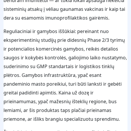
bendram imunitetui — ar tokia lokali apsauga nekeičia
sisteminių atsakų į vėliau gaunamas vakcinas ir kaip tai
dera su esamomis imunoprofilaktikos gairėmis.
Reguliaciniai ir gamybos iššūkiai: pereinant nuo
eksperimentinių studijų prie didesnių Phase 2/3 tyrimų
ir potencialios komercinės gamybos, reikės detalios
saugos ir kokybės kontrolės, galiojimo laiko nustatymo,
suderinimo su GMP standartais ir logistikos tinklų
plėtros. Gamybos infrastruktūra, ypač esant
pandeminio masto poreikiui, turi būti lanksti ir gebėti
greitai padidinti apimtis. Kaina už dozę ir
prieinamumas, ypač mažesnių išteklių regione, bus
lemiami, ar šis produktas taps plačiai prieinamas
priemone, ar išliks brangiu specializuotu sprendimu.