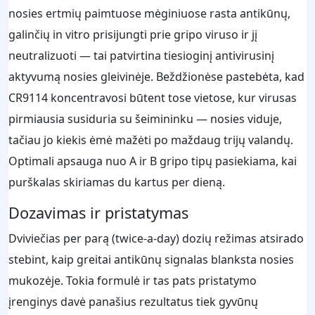
nosies ertmių paimtuose mėginiuose rasta antikūnų,
galinčių in vitro prisijungti prie gripo viruso ir jį
neutralizuoti — tai patvirtina tiesioginį antivirusinį
aktyvumą nosies gleivinėje. Beždžionėse pastebėta, kad
CR9114 koncentravosi būtent tose vietose, kur virusas
pirmiausia susiduria su šeimininku — nosies viduje,
tačiau jo kiekis ėmė mažėti po maždaug trijų valandų.
Optimali apsauga nuo A ir B gripo tipų pasiekiama, kai
purškalas skiriamas du kartus per dieną.
Dozavimas ir pristatymas
Dviviečias per parą (twice-a-day) dozių režimas atsirado
stebint, kaip greitai antikūnų signalas blanksta nosies
mukozėje. Tokia formulė ir tas pats pristatymo
įrenginys davė panašius rezultatus tiek gyvūnų