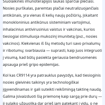
Šiuolaikinės imunoterapijos laukas sparčiai plečiasi.
Nosies purškalas, paremtas plačiai neutralizuojančiais
antikūnais, yra vienas iš kelių naujų požiūrių, įskaitant
monokloninius antikūnus sisteminiam vartojimui,
inhalacinius antivirusinius vaistus ir vakcinas, kurios
tiesiogiai stimuliuoja mukozinį imunitetą (pvz., nosies
vakcinos). Kiekvienas iš šių metodų turi savo privalumų
ir ribotumų; svarbiausia — suprasti, kaip juos integruoti
į visumą, kad būtų pasiekta geriausia bendruomenės
apsauga prieš gripo epidemijas.
Kol kas CR9114 yra patrauklus pavyzdys, kad tiesioginis
nosies gleivinės taikinys yra technologiškai
įgyvendinamas ir gali suteikti reikšmingą taktinę naudą.
Galima įsivaizduoti šią priemonę kaip sargą prie durų —
ji sulaiko užpuoliką dar prieš jam patekant į vidų, o ne