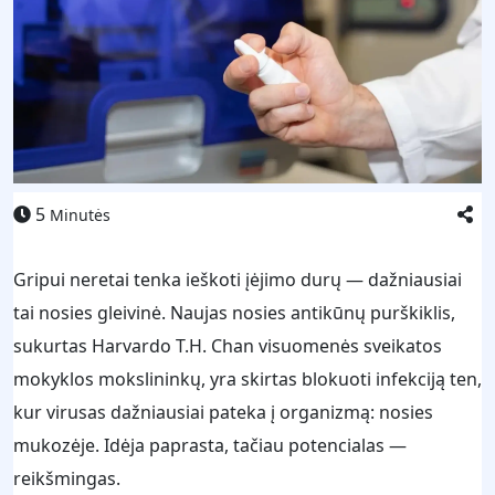
5
Minutės
Gripui neretai tenka ieškoti įėjimo durų — dažniausiai
tai nosies gleivinė. Naujas nosies antikūnų purškiklis,
sukurtas Harvardo T.H. Chan visuomenės sveikatos
mokyklos mokslininkų, yra skirtas blokuoti infekciją ten,
kur virusas dažniausiai pateka į organizmą: nosies
mukozėje. Idėja paprasta, tačiau potencialas —
reikšmingas.