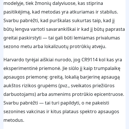
modelyje, tiek žmonių dalyviuose, kas stiprina
pasitikėjimą, kad metodas yra atkuriamas ir stabilus.
Svarbu pabrėžti, kad purškalas sukurtas taip, kad jį
būtų lengva vartoti savarankiškai ir kad jį būtų paprasta
greitai paskirstyti — tai gali būti lemiamas privalumas
sezono metu arba lokalizuotų protrūkių atveju.
Harvardo tyrėjai aiškiai nurodo, jog CR9114 kol kas yra
eksperimentinė priemonė. Jie siūlo jį kaip trumpalaikę
apsaugos priemonę: greitą, lokalią barjerinę apsaugą
aukštos rizikos grupėms (pvz., sveikatos priežiūros
darbuotojams) arba asmenims protrūkio epicentruose.
Svarbu pabrėžti — tai turi papildyti, o ne pakeisti
sezonines vakcinas ir kitus plataus spektro apsaugos
metodus.