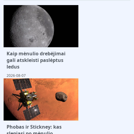
Kaip mėnulio drebėjimai
gali atskleisti paslėptus
ledus
2026-08-07
Phobas ir Stickney: kas
slepiasi po mėnulio