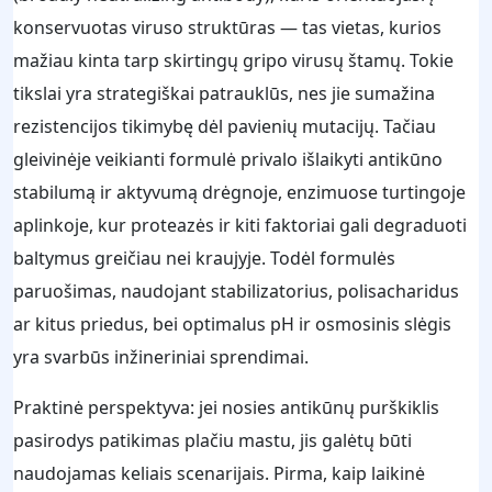
konservuotas viruso struktūras — tas vietas, kurios
mažiau kinta tarp skirtingų gripo virusų štamų. Tokie
tikslai yra strategiškai patrauklūs, nes jie sumažina
rezistencijos tikimybę dėl pavienių mutacijų. Tačiau
gleivinėje veikianti formulė privalo išlaikyti antikūno
stabilumą ir aktyvumą drėgnoje, enzimuose turtingoje
aplinkoje, kur proteazės ir kiti faktoriai gali degraduoti
baltymus greičiau nei kraujyje. Todėl formulės
paruošimas, naudojant stabilizatorius, polisacharidus
ar kitus priedus, bei optimalus pH ir osmosinis slėgis
yra svarbūs inžineriniai sprendimai.
Praktinė perspektyva: jei nosies antikūnų purškiklis
pasirodys patikimas plačiu mastu, jis galėtų būti
naudojamas keliais scenarijais. Pirma, kaip laikinė