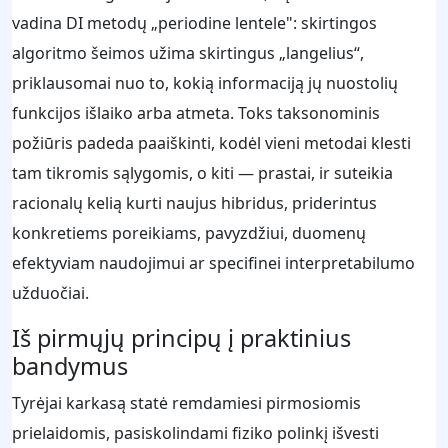
vadina DI metodų „periodine lentele": skirtingos
algoritmo šeimos užima skirtingus „langelius“,
priklausomai nuo to, kokią informaciją jų nuostolių
funkcijos išlaiko arba atmeta. Toks taksonominis
požiūris padeda paaiškinti, kodėl vieni metodai klesti
tam tikromis sąlygomis, o kiti — prastai, ir suteikia
racionalų kelią kurti naujus hibridus, priderintus
konkretiems poreikiams, pavyzdžiui, duomenų
efektyviam naudojimui ar specifinei interpretabilumo
užduočiai.
Iš pirmųjų principų į praktinius
bandymus
Tyrėjai karkasą statė remdamiesi pirmosiomis
prielaidomis, pasiskolindami fiziko polinkį išvesti