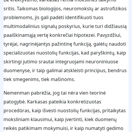
sritis. Taikomas biologijos, neuromokslų ar astrofizikos
problemoms, jis gali padėti identifikuoti tuos
multimodalinius signalų poskyrius, kurie turi didžiausią
paaiškinamąją vertę konkrečiai hipotezei. Pavyzdžiui,
tyrėjai, nagrinėjantys pažintinę funkciją, galėtų naudoti
specializuotas nuostolių funkcijas, kad paryškintų, kaip
skirtingi jutimo srautai integruojami neuroniniuose
duomenyse, ir taip galimai atskleisti principus, bendrus
tiek smegenims, tiek mašinoms.
Nemenman pabrėžia, jog tai nėra vien teorinė
patogybė. Karkasas pateikia konkretizuotas
procedūras, kaip išvesti nuostolių funkcijas, pritaikytas
moksliniam klausimui, kaip įvertinti, kiek duomenų
reikės patikimam mokymuisi, ir kaip numatyti gedimo