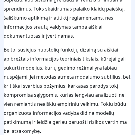
sprendimus. Toks skaidrumas palaiko klaidų paiešką,
šališkumo aptikimą ir atitiktį reglamentams, nes
informacijos srautų valdymas tampa aiškiai
dokumentuotas ir įvertinamas.
Be to, susiejus nuostolių funkcijų dizainą su aiškiai
apibrėžtais informacijos teoriniais tikslais, kūrėjai gali
sukurti modelius, kurių gedimo režimai yra labiau
nuspėjami. Jei metodas atmeta modalumo subtilius, bet
kritiškai svarbius požymius, karkasas parodys tokį
kompromisą sąlygomis, kurias lengviau analizuoti nei
vien remiantis neaiškiu empiriniu veikimu. Tokiu būdu
organizuota informacijos vadyba didina modelių
patikimumą ir leidžia geriau paruošti rizikos vertinimą
bei atsakomybę.