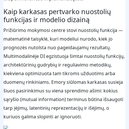
Kaip karkasas pertvarko nuostolių
funkcijas ir modelio dizainą
Prižiūrimo mokymosi centre stovi nuostolių funkcija —
matematinė taisyklė, kuri modeliui nurodo, kiek jo
prognozės nutolsta nuo pageidaujamų rezultatų.
Multimodalinėje DI egzistuoja šimtai nuostolių funkcijų,
architektūrinių gudrybių ir reguliavimo metodikų,
kiekviena optimizuota tam tikroms užduotims arba
duomenų rinkiniams. Emory siūlomas karkasas susieja
šiuos pasirinkimus su viena sprendimo ašimi: kokius
sąryšio (mutual information) terminus būtina išsaugoti
tarp įėjimų, latentinių reprezentacijų ir išėjimų, o
kuriuos galima slopinti ar ignoruoti.