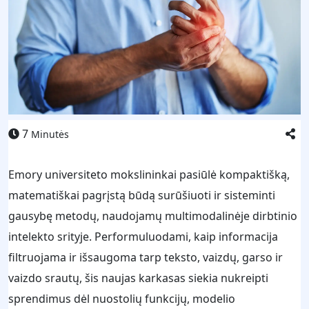
7
Minutės
Emory universiteto mokslininkai pasiūlė kompaktišką,
matematiškai pagrįstą būdą surūšiuoti ir sisteminti
gausybę metodų, naudojamų multimodalinėje dirbtinio
intelekto srityje. Performuluodami, kaip informacija
filtruojama ir išsaugoma tarp teksto, vaizdų, garso ir
vaizdo srautų, šis naujas karkasas siekia nukreipti
sprendimus dėl nuostolių funkcijų, modelio