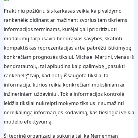
Praktiniu požiūriu šis karkasas veikia kaip valdymo
rankenėlė: didinant ar mažinant svorius tam tikriems
informacijos terminams, kūrėjai gali prioritizuoti
modalumų tarpusavio bendrąsias savybes, skatinti
kompaktiškas reprezentacijas arba pabrėžti ištikimybę
konkrečiam prognozės tikslui. Michael Martini, vienas iš
bendratautojų, tai apibūdina kaip galimybę „pasukti
rankenėlę“ taip, kad būtų išsaugota tiksliai ta
informacija, kurios reikia konkrečiam moksliniam ar
inžineriniam uždaviniui. Tokia informacijos kontrolė
leidžia tiksliai nukreipti mokymo tikslus ir sumažinti
nereikalingą informacijos kodavimą, kas tiesiogiai veikia
modelio efektyvumą.
Ši teorinė organizacija sukuria tai, ką Nemenman