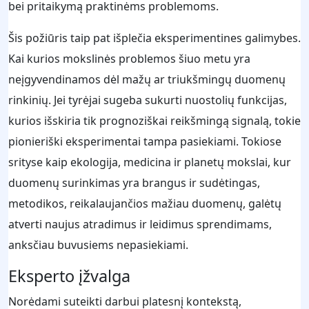
bei pritaikymą praktinėms problemoms.
Šis požiūris taip pat išplečia eksperimentines galimybes.
Kai kurios mokslinės problemos šiuo metu yra
neįgyvendinamos dėl mažų ar triukšmingų duomenų
rinkinių. Jei tyrėjai sugeba sukurti nuostolių funkcijas,
kurios išskiria tik prognoziškai reikšmingą signalą, tokie
pionieriški eksperimentai tampa pasiekiami. Tokiose
srityse kaip ekologija, medicina ir planetų mokslai, kur
duomenų surinkimas yra brangus ir sudėtingas,
metodikos, reikalaujančios mažiau duomenų, galėtų
atverti naujus atradimus ir leidimus sprendimams,
anksčiau buvusiems nepasiekiami.
Eksperto įžvalga
Norėdami suteikti darbui platesnį kontekstą,