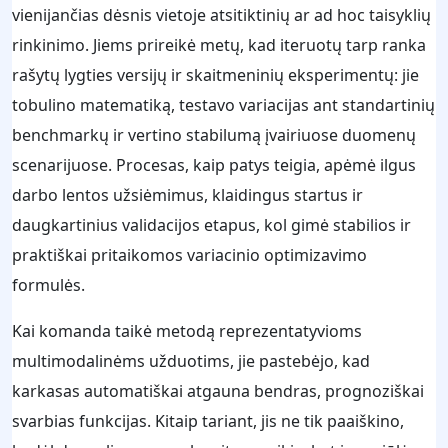
vienijančias dėsnis vietoje atsitiktinių ar ad hoc taisyklių
rinkinimo. Jiems prireikė metų, kad iteruotų tarp ranka
rašytų lygties versijų ir skaitmeninių eksperimentų: jie
tobulino matematiką, testavo variacijas ant standartinių
benchmarkų ir vertino stabilumą įvairiuose duomenų
scenarijuose. Procesas, kaip patys teigia, apėmė ilgus
darbo lentos užsiėmimus, klaidingus startus ir
daugkartinius validacijos etapus, kol gimė stabilios ir
praktiškai pritaikomos variacinio optimizavimo
formulės.
Kai komanda taikė metodą reprezentatyvioms
multimodalinėms užduotims, jie pastebėjo, kad
karkasas automatiškai atgauna bendras, prognoziškai
svarbias funkcijas. Kitaip tariant, jis ne tik paaiškino,