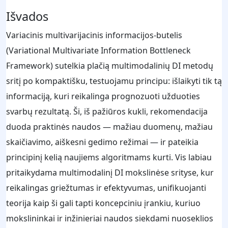
Išvados
Variacinis multivarijacinis informacijos-butelis
(Variational Multivariate Information Bottleneck
Framework) sutelkia plačią multimodalinių DI metodų
sritį po kompaktišku, testuojamu principu: išlaikyti tik tą
informaciją, kuri reikalinga prognozuoti užduoties
svarbų rezultatą. Ši, iš pažiūros kukli, rekomendacija
duoda praktinės naudos — mažiau duomenų, mažiau
skaičiavimo, aiškesni gedimo režimai — ir pateikia
principinį kelią naujiems algoritmams kurti. Vis labiau
pritaikydama multimodalinį DI mokslinėse srityse, kur
reikalingas griežtumas ir efektyvumas, unifikuojanti
teorija kaip ši gali tapti koncepciniu įrankiu, kuriuo
mokslininkai ir inžinieriai naudos siekdami nuoseklios