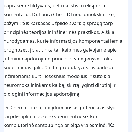
paprašėme fiktyvaus, bet realistiško eksperto
komentarui. Dr. Laura Chen, DI neuromokslininkė,
pažymi: 'Šis karkasas užpildo svarbią spragą tarp
principinės teorijos ir inžinerinės praktikos. Aiškiai
nurodydamas, kurie informacijos komponentai lemia
prognozes, jis atitinka tai, kaip mes galvojame apie
jutiminio apdorojimo principus smegenyse. Toks
suderinimas gali būti itin produktyvus: jis padeda
inžinieriams kurti liesesnius modelius ir suteikia
neuromokslininkams kalbą, skirtą lyginti dirbtinį ir
biologinį informacijos apdorojimą.'
Dr. Chen priduria, jog įdomiausias potencialas slypi
tarpdisciplininiuose eksperimentuose, kur
kompiuterinė santaupinga prieiga yra esminė. 'Kai