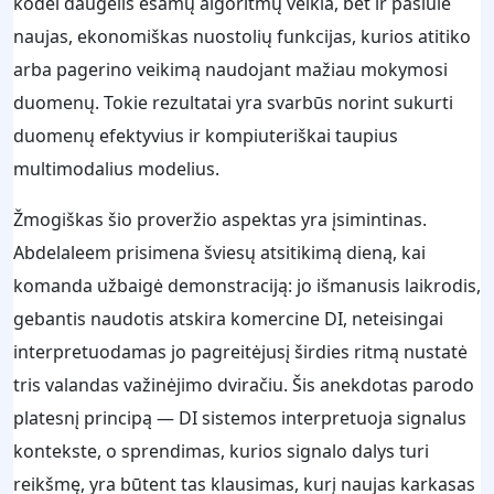
kodėl daugelis esamų algoritmų veikia, bet ir pasiūlė
naujas, ekonomiškas nuostolių funkcijas, kurios atitiko
arba pagerino veikimą naudojant mažiau mokymosi
duomenų. Tokie rezultatai yra svarbūs norint sukurti
duomenų efektyvius ir kompiuteriškai taupius
multimodalius modelius.
Žmogiškas šio proveržio aspektas yra įsimintinas.
Abdelaleem prisimena šviesų atsitikimą dieną, kai
komanda užbaigė demonstraciją: jo išmanusis laikrodis,
gebantis naudotis atskira komercine DI, neteisingai
interpretuodamas jo pagreitėjusį širdies ritmą nustatė
tris valandas važinėjimo dviračiu. Šis anekdotas parodo
platesnį principą — DI sistemos interpretuoja signalus
kontekste, o sprendimas, kurios signalo dalys turi
reikšmę, yra būtent tas klausimas, kurį naujas karkasas