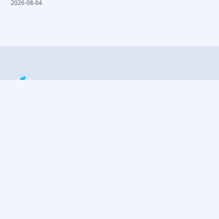
2026-08-04
Jaunt.lt – Mokslas, Sveikata, Visata ir
Atradimai kasdien
Atraskite mokslo pasaulį: straipsniai apie sveikatą,
kosmosą, astronomiją ir naujausius atradimus
paprastai ir įdomiai.
Greitos nuorodos