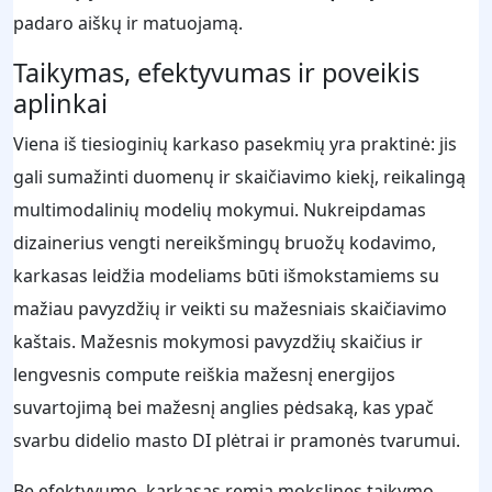
padaro aiškų ir matuojamą.
Taikymas, efektyvumas ir poveikis
aplinkai
Viena iš tiesioginių karkaso pasekmių yra praktinė: jis
gali sumažinti duomenų ir skaičiavimo kiekį, reikalingą
multimodalinių modelių mokymui. Nukreipdamas
dizainerius vengti nereikšmingų bruožų kodavimo,
karkasas leidžia modeliams būti išmokstamiems su
mažiau pavyzdžių ir veikti su mažesniais skaičiavimo
kaštais. Mažesnis mokymosi pavyzdžių skaičius ir
lengvesnis compute reiškia mažesnį energijos
suvartojimą bei mažesnį anglies pėdsaką, kas ypač
svarbu didelio masto DI plėtrai ir pramonės tvarumui.
Be efektyvumo, karkasas remia mokslines taikymo