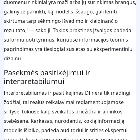
duomenų rinkiniai yra maži arba jų surinkimas brangus,
galimybė parinkti, ką modelis išsaugo, gali lemti
skirtumą tarp sėkmingo išvedimo ir klaidinančio
rezultato,' — sako ji. Tokios praktinės įžvalgos padeda
suformuluoti tyrimus, kuriuose informacijos teorinis
pagrindimas yra tiesiogiai susietas su eksperimentiniu
dizainu.
Pasekmės pasitikėjimui ir
interpretabilumui
Interpretabilumas ir pasitikėjimas DI nėra tik madingi
žodžiai; tai realūs reikalavimai reglamentuojamose
srityse, tokiose kaip sveikatos priežiūra ir aplinkos
stebėsena. Karkasas, nurodantis, kokią informaciją
modelis išlaiko, padeda auditoriui ir srities ekspertui
suprasti, kuo sistema greičiausiai remsis priimdama