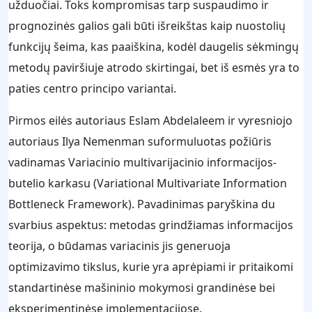
užduočiai. Toks kompromisas tarp suspaudimo ir
prognozinės galios gali būti išreikštas kaip nuostolių
funkcijų šeima, kas paaiškina, kodėl daugelis sėkmingų
metodų paviršiuje atrodo skirtingai, bet iš esmės yra to
paties centro principo variantai.
Pirmos eilės autoriaus Eslam Abdelaleem ir vyresniojo
autoriaus Ilya Nemenman suformuluotas požiūris
vadinamas Variacinio multivarijacinio informacijos-
butelio karkasu (Variational Multivariate Information
Bottleneck Framework). Pavadinimas paryškina du
svarbius aspektus: metodas grindžiamas informacijos
teorija, o būdamas variacinis jis generuoja
optimizavimo tikslus, kurie yra aprėpiami ir pritaikomi
standartinėse mašininio mokymosi grandinėse bei
eksperimentinėse implementacijose.