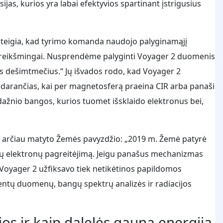
jas, kurios yra labai efektyvios spartinant įstrigusius
us, teigia, kad tyrimo komanda naudojo palyginamąjį
reikšmingai. Nusprendėme palyginti Voyager 2 duomenis
s dešimtmečius.“ Jų išvados rodo, kad Voyager 2
idarančias, kai per magnetosferą praeina CIR arba panaši
dažnio bangos, kurios tuomet išsklaido elektronus bei,
š arčiau matyto Žemės pavyzdžio: „2019 m. Žemė patyrė
diržų elektronų pagreitėjimą. Jeigu panašus mechanizmas
 Voyager 2 užfiksavo tiek netikėtinos papildomos
mentų duomenų, bangų spektrų analizės ir radiacijos
os ir kaip dalelės gauna energiją