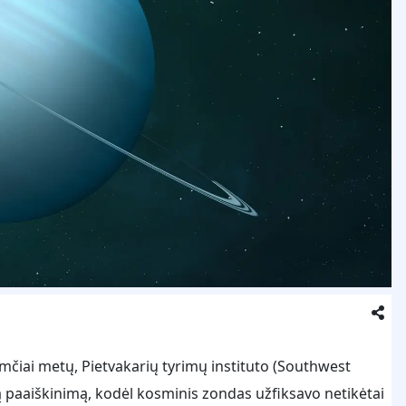
mčiai metų, Pietvakarių tyrimų instituto (Southwest
ą paaiškinimą, kodėl kosminis zondas užfiksavo netikėtai