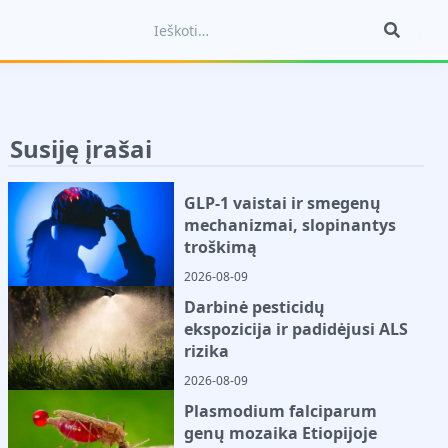
Susiję įrašai
GLP-1 vaistai ir smegenų
mechanizmai, slopinantys
troškimą
2026-08-09
Darbinė pesticidų
ekspozicija ir padidėjusi ALS
rizika
2026-08-09
Plasmodium falciparum
genų mozaika Etiopijoje