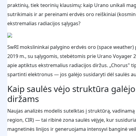
praktinių, tiek teorinių klausimų: kaip Urano unikali ma
sutrikimais ir ar pereinami erdvės oro reiškiniai (kosmin
ekstremalias radiacijos sąlygas?
SwRI mokslininkai palygino erdvės oro (space weather) p
2019 m., su sąlygomis, stebėtomis prie Urano Voyager 
apie aptiktus ekstremalius radiacijos diržus. „Chorus" t
spartinti elektronus — jos galėjo susidaryti dėl saulės a
Kaip saulės vėjo struktūra galėj
diržams
Naujas analizės modelis sutelktas į struktūrą, vadinamą
region, CIR) — tai ribinė zona saulės vėjyje, kur susidu
magnetinės linijos ir generuojama intensyvi banginė veik