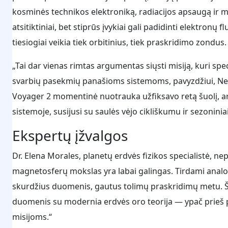
kosminės technikos elektroniką, radiacijos apsaugą ir
atsitiktiniai, bet stiprūs įvykiai gali padidinti elektronų
tiesiogiai veikia tiek orbitinius, tiek praskridimo zondus.
„Tai dar vienas rimtas argumentas siųsti misiją, kuri spe
svarbių pasekmių panašioms sistemoms, pavyzdžiui, Neptū
Voyager 2 momentinė nuotrauka užfiksavo retą šuolį, ar 
sistemoje, susijusi su saulės vėjo cikliškumu ir sezoninia
Ekspertų įžvalgos
Dr. Elena Morales, planetų erdvės fizikos specialistė, ne
magnetosferų mokslas yra labai galingas. Tirdami analog
skurdžius duomenis, gautus tolimų praskridimų metu. Ši
duomenis su modernia erdvės oro teorija — ypač prie
misijoms.“