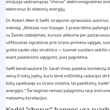
inicijuoja vadinamąsias "chorus" elektromagnetines emisi
elektronus iki didesnių energijų.
Dr. Robert Allen iš SwRI, straipsnio vyriausiasis autori
metodą: „Mokslas nuo Voyager 2 praskridimo pažengė 
su Žemės stebėjimais, kuriuos atlikome per pastaruosiu
užfiksuotas signatūras prie Urano primena sąlygas, sus
greita saulės vėjo struktūra — tuomet susidaro aukšto 
esant palankioms sąlygoms, juos pagreitina.
SwRI bendraautorė Dr. Sarah Vines pateikia kontekstą i
vieną iš tokių įvykių, kuris lėmė milžinišką radiacijos 
būtų sąveikavęs su Urano sistema, tai paaiškintų, kodėl
energijos.“ Šie teiginiai remiasi palyginimu tarp instru
matavimų koreliacijos.
Kodėl "chorus" bangos yra svarbi