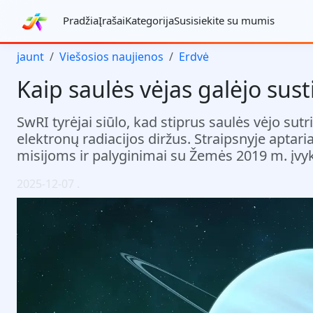
Pradžia
Įrašai
Kategorija
Susisiekite su mumis
jaunt
Viešosios naujienos
Erdvė
Kaip saulės vėjas galėjo susti
SwRI tyrėjai siūlo, kad stiprus saulės vėjo sutr
elektronų radiacijos diržus. Straipsnyje apt
misijoms ir palyginimai su Žemės 2019 m. įvyk
2025-12-07
.