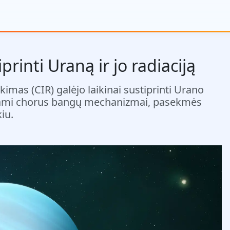
printi Uraną ir jo radiaciją
ikimas (CIR) galėjo laikinai sustiprinti Urano
ariami chorus bangų mechanizmai, pasekmės
iu.