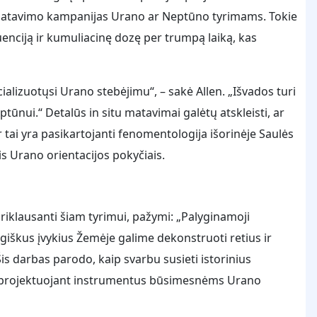
 matavimo kampanijas Urano ar Neptūno tyrimams. Tokie
 fluenciją ir kumuliacinę dozę per trumpą laiką, kas
cializuotųsi Urano stebėjimu“, – sakė Allen. „Išvados turi
nui.“ Detalūs in situ matavimai galėtų atskleisti, ar
tai yra pasikartojanti fenomentologija išorinėje Saulės
is Urano orientacijos pokyčiais.
priklausanti šiam tyrimui, pažymi: „Palyginamoji
iškus įvykius Žemėje galime dekonstruoti retius ir
s darbas parodo, kaip svarbu susieti istorinius
š projektuojant instrumentus būsimesnėms Urano