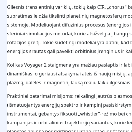
Gilesnis transientinių variklių, tokių kaip CIR, „chorus"
supratimas leidžia tikslinti planetinių magnetosferų mod
sistemoje. Modeliuojant difuzinius procesus (energijos ir 
sferiniai simuliacijos metodai, kurie atsižvelgia į bangų
rotacijos greitį. Tokie sudėtingi modeliai yra būtini, kad 
energijos srautas gali paveikti orbitinius įrenginius ir k
Kol kas Voyager 2 staigmena yra mažiau paslaptis ir labi
dinamiškas, o geriausi atsakymai ateis iš naujų misijų, a
plazmą, daleles ir magnetinį lauką realiu laiku ilgesniais
Praktiniai patarimai misijoms: reikalingi jautrūs plazmo
(išmatuojantys energijų spektro ir kampinį pasiskirsty
instrumentai, gebantys fiksuoti „whistler“-režimo bei ch
kampanijas ir orbitalinius trajektorijų variantus, kurie le
planetos aplinką per skirtingas Urano rotacijos fazes ir 