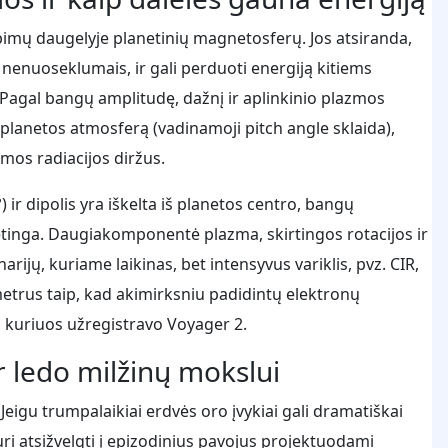
bimų daugelyje planetinių magnetosferų. Jos atsiranda,
 nenuoseklumais, ir gali perduoti energiją kitiems
Pagal bangų amplitudę, dažnį ir aplinkinio plazmos
į planetos atmosferą (vadinamoji pitch angle sklaida),
amos radiacijos diržus.
) ir dipolis yra iškelta iš planetos centro, bangų
ėtinga. Daugiakomponentė plazma, skirtingos rotacijos ir
ijų, kuriame laikinas, bet intensyvus variklis, pvz. CIR,
metrus taip, kad akimirksniu padidintų elektronų
, kuriuos užregistravo Voyager 2.
 ledo milžinų mokslui
 Jeigu trumpalaikiai erdvės oro įvykiai gali dramatiškai
turi atsižvelgti į epizodinius pavojus projektuodami