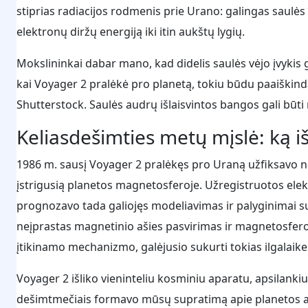
stiprias radiacijos rodmenis prie Urano: galingas saulės 
elektronų diržų energiją iki itin aukštų lygių.
Mokslininkai dabar mano, kad didelis saulės vėjo įvykis 
kai Voyager 2 pralėkė pro planetą, tokiu būdu paaiški
Shutterstock. Saulės audrų išlaisvintos bangos gali būti 
Keliasdešimties metų mįslė: ką i
1986 m. sausį Voyager 2 pralėkęs pro Uraną užfiksavo net
įstrigusią planetos magnetosferoje. Užregistruotos el
prognozavo tada galiojęs modeliavimas ir palyginimai s
neįprastas magnetinio ašies pasvirimas ir magnetosfero
įtikinamo mechanizmo, galėjusio sukurti tokias ilgalaike
Voyager 2 išliko vieninteliu kosminiu aparatu, apsilanki
dešimtmečiais formavo mūsų supratimą apie planetos apl