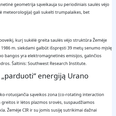
gnetinė geometrija sąveikauja su periodiniais saulės vėjo
ė meteorologija) gali sukelti trumpalaikes, bet
oveikį, kurį sukėlė greita saulės vėjo struktūra Žemėje
2 1986 m. siekdami galbūt išspręsti 39 metų senumo mįslę
ipo bangos yra elektromagnetinės emisijos, galinčios
udros. Šaltinis: Southwest Research Institute.
o „parduoti“ energiją Urano
 ko-rotuojančia sąveikos zona (co-rotating interaction
ria greitos ir lėtos plazmos srovės, suspaudžiamos
la. Žemėje CIR ir su jomis susiję sutrikimai dažnai