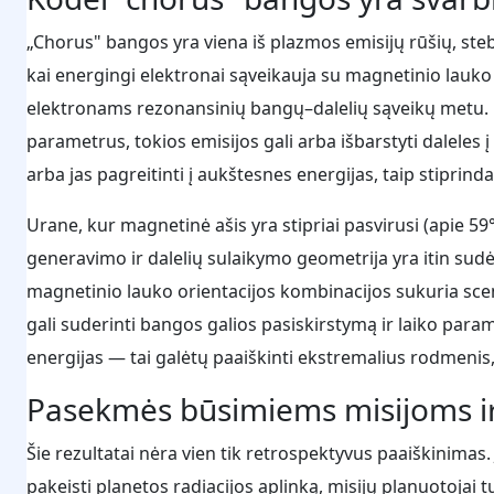
„Chorus" bangos yra viena iš plazmos emisijų rūšių, ste
kai energingi elektronai sąveikauja su magnetinio lauko
elektronams rezonansinių bangų–dalelių sąveikų metu. 
parametrus, tokios emisijos gali arba išbarstyti daleles 
arba jas pagreitinti į aukštesnes energijas, taip stiprind
Urane, kur magnetinė ašis yra stipriai pasvirusi (apie 59°
generavimo ir dalelių sulaikymo geometrija yra itin sud
magnetinio lauko orientacijos kombinacijos sukuria scenar
gali suderinti bangos galios pasiskirstymą ir laiko para
energijas — tai galėtų paaiškinti ekstremalius rodmenis
Pasekmės būsimiems misijoms ir
Šie rezultatai nėra vien tik retrospektyvus paaiškinimas.
pakeisti planetos radiacijos aplinką, misijų planuotojai 