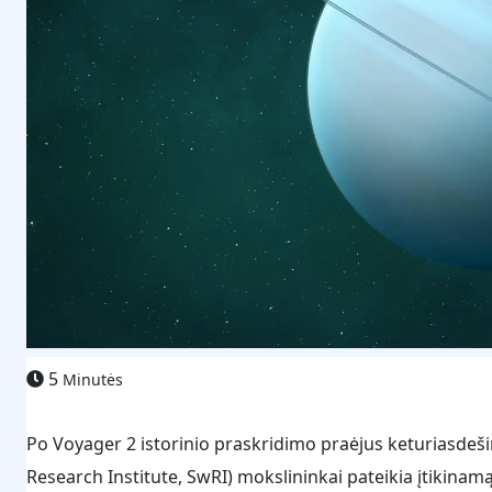
5
Minutės
Po Voyager 2 istorinio praskridimo praėjus keturiasdeši
Research Institute, SwRI) mokslininkai pateikia įtikinam