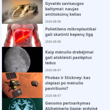
Gyvatės savisaugos
baltymai: naujas
antitoksinų kelias
2026-08-08
Polietileno mikroplastikai
gali skatinti kepenų ligą
2026-08-08
Kaip mėnulio drebėjimai
gali atskleisti paslėptus
ledus
2026-08-07
Phobas ir Stickney: kas
slepiasi po mėnulio
paviršiumi?
2026-08-07
Genomo pertvarkymas
Alzheimerio ligoje: erdvinė