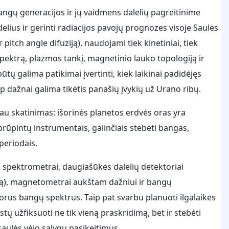
 bangų generacijos ir jų vaidmens dalelių pagreitinime
elius ir gerinti radiacijos pavojų prognozes visoje Saulės
pitch angle difuziją), naudojami tiek kinetiniai, tiek
 spektrą, plazmos tankį, magnetinio lauko topologiją ir
būtų galima patikimai įvertinti, kiek laikinai padidėjęs
aip dažnai galima tikėtis panašių įvykių už Urano ribų.
au skatinimas: išorinės planetos erdvės oras yra
prūpintų instrumentais, galinčiais stebėti bangas,
 periodais.
s spektrometrai, daugiašūkės dalelių detektoriai
mą), magnetometrai aukštam dažniui ir bangų
orus bangų spektrus. Taip pat svarbu planuoti ilgalaikes
istų užfiksuoti ne tik vieną praskridimą, bet ir stebėti
saulės vėjo sąlygų pasikeitimus.