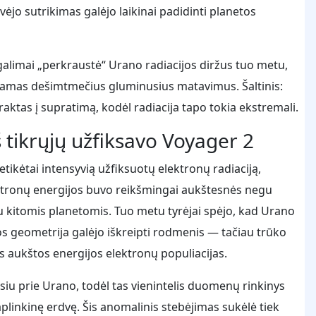
vėjo sutrikimas galėjo laikinai padidinti planetos
galimai „perkraustė“ Urano radiacijos diržus tuo metu,
ndamas dešimtmečius gluminusius matavimus. Šaltinis:
raktas į supratimą, kodėl radiacija tapo tokia ekstremali.
š tikrųjų užfiksavo Voyager 2
ikėtai intensyvią užfiksuotų elektronų radiaciją,
ektronų energijos buvo reikšmingai aukštesnės negu
u kitomis planetomis. Tuo metu tyrėjai spėjo, kad Urano
s geometrija galėjo iškreipti rodmenis — tačiau trūko
s aukštos energijos elektronų populiacijas.
usiu prie Urano, todėl tas vienintelis duomenų rinkinys
inkinę erdvę. Šis anomalinis stebėjimas sukėlė tiek