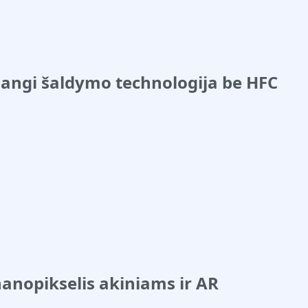
žangi šaldymo technologija be HFC
anopikselis akiniams ir AR