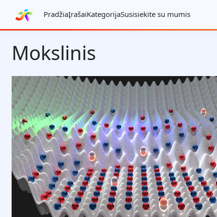
Pradžia
Įrašai
Kategorija
Susisiekite su mumis
Mokslinis