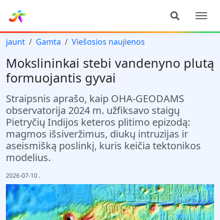
jaunt
Gamta
Viešosios naujienos
Mokslininkai stebi vandenyno plutą
formuojantis gyvai
Straipsnis aprašo, kaip OHA-GEODAMS
observatorija 2024 m. užfiksavo staigų
Pietryčių Indijos keteros plitimo epizodą:
magmos išsiveržimus, diukų intruzijas ir
aseismišką poslinkį, kuris keičia tektonikos
modelius.
2026-07-10
.