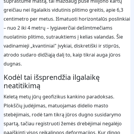
suprastume mastą, tai maždaug pusė milijono kartų
greičiau nei ilgalaikis vidutinis plitimo greitis, apie 6,3
centimetro per metus. Išmatuoti horizontalūs poslinkiai
– nuo 2 iki 4 metrų – lygiaverčiai dešimtmečiams
nuolatinio plitimo, sutrauktiems į kelias valandas. Šie
vadinamieji „kvantiniai" įvykiai, diskretiški ir stiprūs,
atrodo sudaro didžiąją dalį to, kaip tikrai auga jūros
dugnas.
Kodėl tai išsprendžia ilgalaikę
neatitikimą
Keletą metų jūrų geofizikus kankino paradoksas.
Plokščių judėjimas, matuojamas didelio masto
stebėjimais, rodė tam tikrą jūros dugno susidarymo
spartą, tačiau registruoti žemės drebėjimai negalėjo
paaiškinti visos reikalingos deformacijos. Kur dingo