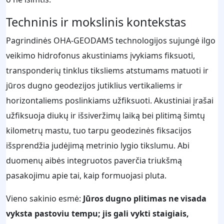
Techninis ir mokslinis kontekstas
Pagrindinės OHA-GEODAMS technologijos sujungė ilgo
veikimo hidrofonus akustiniams įvykiams fiksuoti,
transponderių tinklus tiksliems atstumams matuoti ir
jūros dugno geodezijos jutiklius vertikaliems ir
horizontaliems poslinkiams užfiksuoti. Akustiniai įrašai
užfiksuoja diukų ir išsiveržimų laiką bei plitimą šimtų
kilometrų mastu, tuo tarpu geodezinės fiksacijos
išsprendžia judėjimą metrinio lygio tikslumu. Abi
duomenų aibės integruotos paverčia triukšmą
pasakojimu apie tai, kaip formuojasi pluta.
Vieno sakinio esmė:
Jūros dugno plitimas ne visada
vyksta pastoviu tempu; jis gali vykti staigiais,