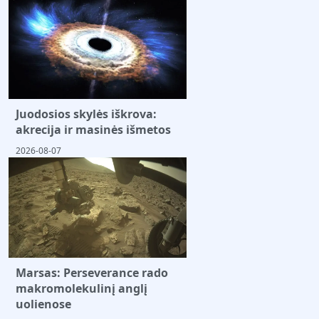
Juodosios skylės iškrova:
akrecija ir masinės išmetos
2026-08-07
Marsas: Perseverance rado
makromolekulinį anglį
uolienose