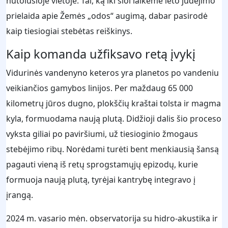
nutolusioje vietoje. Tai, ką iki šiol laikėme lėto judėjimo
prielaida apie Žemės „odos“ augimą, dabar pasirodė
kaip tiesiogiai stebėtas reiškinys.
Kaip komanda užfiksavo retą įvykį
Vidurinės vandenyno keteros yra planetos po vandeniu
veikiančios gamybos linijos. Per maždaug 65 000
kilometrų jūros dugno, plokščių kraštai tolsta ir magma
kyla, formuodama naują plutą. Didžioji dalis šio proceso
vyksta giliai po paviršiumi, už tiesioginio žmogaus
stebėjimo ribų. Norėdami turėti bent menkiausią šansą
pagauti vieną iš retų sprogstamųjų epizodų, kurie
formuoja naują plutą, tyrėjai kantrybę integravo į
įrangą.
2024 m. vasario mėn. observatorija su hidro-akustika ir