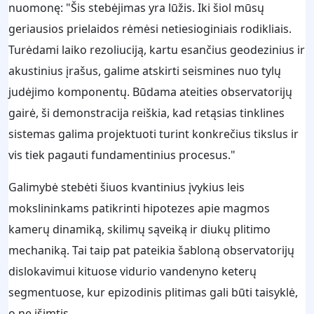
nuomonę: "Šis stebėjimas yra lūžis. Iki šiol mūsų
geriausios prielaidos rėmėsi netiesioginiais rodikliais.
Turėdami laiko rezoliuciją, kartu esančius geodezinius ir
akustinius įrašus, galime atskirti seismines nuo tylų
judėjimo komponentų. Būdama ateities observatorijų
gairė, ši demonstracija reiškia, kad retąsias tinklines
sistemas galima projektuoti turint konkrečius tikslus ir
vis tiek pagauti fundamentinius procesus."
Galimybė stebėti šiuos kvantinius įvykius leis
mokslininkams patikrinti hipotezes apie magmos
kamerų dinamiką, skilimų sąveiką ir diukų plitimo
mechaniką. Tai taip pat pateikia šabloną observatorijų
dislokavimui kituose vidurio vandenyno keterų
segmentuose, kur epizodinis plitimas gali būti taisyklė,
o ne išimtis.