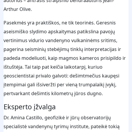
autorius – antrasis straipsnio bendraautoris Jean-
Arthur Olive.
Pasekmės yra praktiškos, ne tik teorinės. Geresnis
aseismiško slydimo apskaitymas patikslina pavojų
vertinimus vidurio vandenyno vulkaninėms sritims,
pagerina seisminių stebėjimų tinklų interpretacijas ir
padeda modeliuoti, kaip magmos kameros prisipildo ir
ištuštėja. Tai taip pat keičia laikotarpį, kuriuo
geoscientistai privalo galvoti: dešimtmečius kaupęsi
įtempimai gali išsiveržti per vieną trumpalaikį įvykį,
pertvarkant dešimtis kilometrų jūros dugno.
Eksperto įžvalga
Dr. Amina Castillo, geofizikė ir jūrų observatorijų
specialistė vandenynų tyrimų institute, pateikė tokią