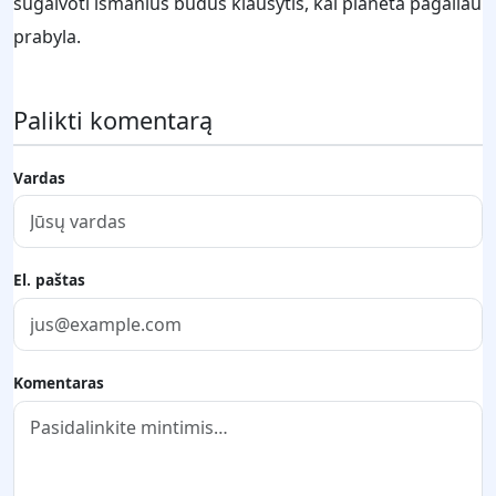
sugalvoti išmanius būdus klausytis, kai planeta pagaliau
prabyla.
Palikti komentarą
Vardas
El. paštas
Komentaras