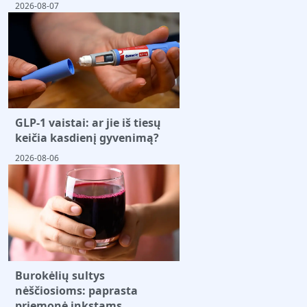
2026-08-07
GLP-1 vaistai: ar jie iš tiesų
keičia kasdienį gyvenimą?
2026-08-06
Burokėlių sultys
nėščiosioms: paprasta
priemonė inkstams