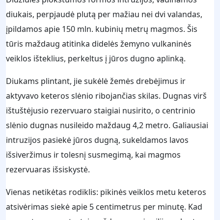
diukais, perpjaudė plutą per mažiau nei dvi valandas,
įpildamos apie 150 mln. kubinių metrų magmos. Šis
tūris maždaug atitinka didelės žemyno vulkaninės
veiklos išteklius, perkeltus į jūros dugno aplinką.
Diukams plintant, jie sukėlė žemės drebėjimus ir
aktyvavo keteros slėnio ribojančias skilas. Dugnas virš
ištuštėjusio rezervuaro staigiai nusirito, o centrinio
slėnio dugnas nusileido maždaug 4,2 metro. Galiausiai
intruzijos pasiekė jūros dugną, sukeldamos lavos
išsiveržimus ir tolesnį susmegimą, kai magmos
rezervuaras išsiskystė.
Vienas netikėtas rodiklis: pikinės veiklos metu keteros
atsivėrimas siekė apie 5 centimetrus per minutę. Kad