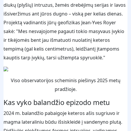
diukų (plyšių) intruzus, žemės drebėjimų serijas ir lavos
išsiveržimus ant jūros dugno – viską per kelias dienas.
Projektą vadinantis jūrų geofizikas Jean-Yves Royer
sakė: "Mes nesvajojome pagauti tokio masyvaus įvykio
ir tikėjomės bent jau išmatuoti nuolatinį keteros
tempimą (gal kelis centimetrus), leidžiantį įtampoms
kauptis tarp įvykių, tarsi užtempta spyruoklė."
Viso observatorijos scheminis piešinys 2025 metų
pradžioje.
Kas vyko balandžio epizodo metu
2024 m. balandžio pabaigoje keteros ašis sugriuvo ir
magma lateraliniu būdu išsiskleidė į vandenyno plutą.
Didžiulės plokštumos formos intruzijos, vadinamos