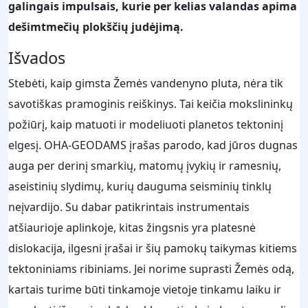
galingais impulsais, kurie per kelias valandas apima
dešimtmečių plokščių judėjimą.
Išvados
Stebėti, kaip gimsta Žemės vandenyno pluta, nėra tik
savotiškas pramoginis reiškinys. Tai keičia mokslininkų
požiūrį, kaip matuoti ir modeliuoti planetos tektoninį
elgesį. OHA-GEODAMS įrašas parodo, kad jūros dugnas
auga per derinį smarkių, matomų įvykių ir ramesnių,
aseistinių slydimų, kurių dauguma seisminių tinklų
neįvardijo. Su dabar patikrintais instrumentais
atšiaurioje aplinkoje, kitas žingsnis yra platesnė
dislokacija, ilgesni įrašai ir šių pamokų taikymas kitiems
tektoniniams ribiniams. Jei norime suprasti Žemės odą,
kartais turime būti tinkamoje vietoje tinkamu laiku ir