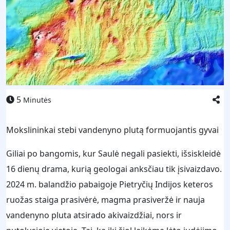
5
Minutės
Mokslininkai stebi vandenyno plutą formuojantis gyvai
Giliai po bangomis, kur Saulė negali pasiekti, išsiskleidė
16 dienų drama, kurią geologai anksčiau tik įsivaizdavo.
2024 m. balandžio pabaigoje Pietryčių Indijos keteros
ruožas staiga prasivėrė, magma prasiveržė ir nauja
vandenyno pluta atsirado akivaizdžiai, nors ir