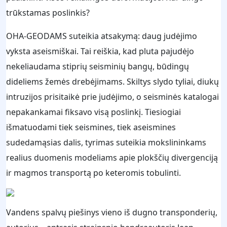
trūkstamas poslinkis?
OHA-GEODAMS suteikia atsakymą: daug judėjimo
vyksta aseismiškai. Tai reiškia, kad pluta pajudėjo
nekeliaudama stiprių seisminių bangų, būdingų
dideliems žemės drebėjimams. Skiltys slydo tyliai, diukų
intruzijos prisitaikė prie judėjimo, o seisminės katalogai
nepakankamai fiksavo visą poslinkį. Tiesiogiai
išmatuodami tiek seismines, tiek aseismines
sudedamąsias dalis, tyrimas suteikia mokslininkams
realius duomenis modeliams apie plokščių divergenciją
ir magmos transportą po keteromis tobulinti.
Vandens spalvų piešinys vieno iš dugno transponderių,