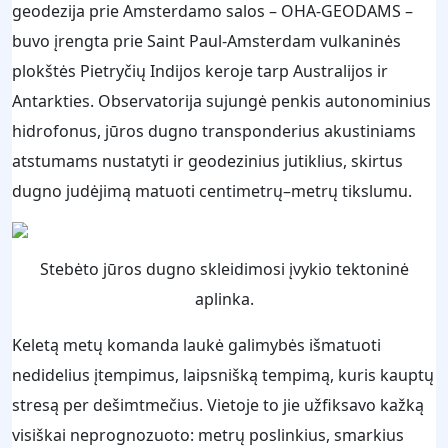
geodezija prie Amsterdamo salos – OHA-GEODAMS –
buvo įrengta prie Saint Paul-Amsterdam vulkaninės
plokštės Pietryčių Indijos keroje tarp Australijos ir
Antarkties. Observatorija sujungė penkis autonominius
hidrofonus, jūros dugno transponderius akustiniams
atstumams nustatyti ir geodezinius jutiklius, skirtus
dugno judėjimą matuoti centimetrų–metrų tikslumu.
Stebėto jūros dugno skleidimosi įvykio tektoninė
aplinka.
Keletą metų komanda laukė galimybės išmatuoti
nedidelius įtempimus, laipsnišką tempimą, kuris kauptų
stresą per dešimtmečius. Vietoje to jie užfiksavo kažką
visiškai neprognozuoto: metrų poslinkius, smarkius