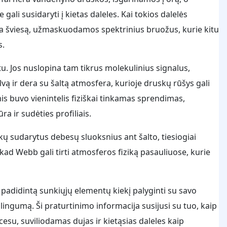
ali susidaryti į kietas daleles. Kai tokios dalelės
ria šviesą, užmaskuodamos spektrinius bruožus, kurie kitu
s.
. Jos nuslopina tam tikrus molekulinius signalus,
vą ir dera su šaltą atmosfera, kurioje druskų rūšys gali
s buvo vienintelis fiziškai tinkamas sprendimas,
ra ir sudėties profiliais.
skų sudarytus debesų sluoksnius ant šalto, tiesiogiai
kad Webb gali tirti atmosferos fiziką pasauliuose, kurie
ri padidintą sunkiųjų elementų kiekį palyginti su savo
lingumą. Ši praturtinimo informacija susijusi su tuo, kaip
esu, suviliodamas dujas ir kietąsias daleles kaip