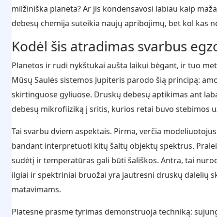
milžiniška planeta? Ar jis kondensavosi labiau kaip ma
debesų chemija suteikia naujų apribojimų, bet kol kas n
Kodėl šis atradimas svarbus egz
Planetos ir rudi nykštukai aušta laikui bėgant, ir tuo m
Mūsų Saulės sistemos Jupiteris parodo šią principą: a
skirtinguose gyliuose. Druskų debesų aptikimas ant lab
debesų mikrofiiziką į sritis, kurios retai buvo stebimos 
Tai svarbu dviem aspektais. Pirma, verčia modeliuotojus
bandant interpretuoti kitų šaltų objektų spektrus. Pral
sudėtį ir temperatūras gali būti šališkos. Antra, tai nur
ilgiai ir spektriniai bruožai yra jautresni druskų dalelių 
matavimams.
Platesne prasme tyrimas demonstruoja techniką: sujun