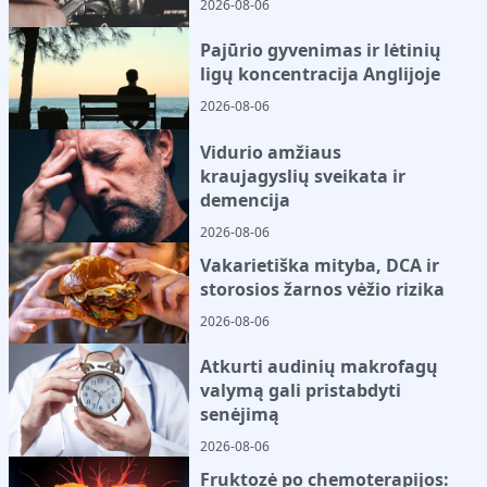
2026-08-06
Pajūrio gyvenimas ir lėtinių
ligų koncentracija Anglijoje
2026-08-06
Vidurio amžiaus
kraujagyslių sveikata ir
demencija
2026-08-06
Vakarietiška mityba, DCA ir
storosios žarnos vėžio rizika
2026-08-06
Atkurti audinių makrofagų
valymą gali pristabdyti
senėjimą
2026-08-06
Fruktozė po chemoterapijos: