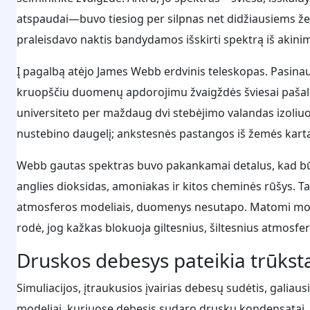
atspaudai—buvo tiesiog per silpnas net didžiausiems ž
praleisdavo naktis bandydamos išskirti spektrą iš akinim
Į pagalbą atėjo James Webb erdvinis teleskopas. Pasina
kruopščiu duomenų apdorojimu žvaigždės šviesai pašal
universiteto per maždaug dvi stebėjimo valandas izoliu
nustebino daugelį; ankstesnės pastangos iš žemės karta
Webb gautas spektras buvo pakankamai detalus, kad būt
anglies dioksidas, amoniakas ir kitos cheminės rūšys. Ta
atmosferos modeliais, duomenys nesutapo. Matomi moleku
rodė, jog kažkas blokuoja giltesnius, šiltesnius atmosfe
Druskos debesys pateikia trūkst
Simuliacijos, įtraukusios įvairias debesų sudėtis, galiaus
modeliai, kuriuose debesis sudaro druskų kondensatai. 