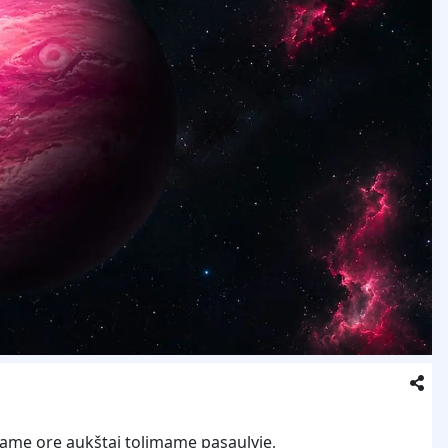
tame ore aukštai tolimame pasaulyje,