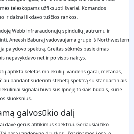
emės teleskopams užfiksuoti švariai. Komandos
o ir dažnai likdavo tuščios rankos.
udoję Webb infraraudonųjų spindulių jautrumu ir
inti, Aneesh Baburaj vadovaujama grupė iš Northwestern
oja palydovo spektrą. Greitas sėkmės pasiekimas
is nepavykdavo net ir po visos naktys.
ų aptikta keletas molekulių: vandens garai, metanas,
čiau bandant suderinti stebėtą spektrą su standartiniais
liniai signalai buvo susilpnėję tokiais būdais, kurie
ros sluoksnius.
amą galvosūkio dalį
iai davė gerus atitikimus spektrui. Geriausiai tiko
Tai nėra vandenyno druskos, išgarinamos į orą, o