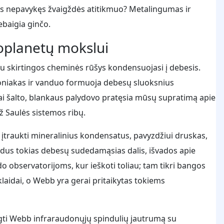
žas nepavykęs žvaigždės atitikmuo? Metalingumas ir
ebaigia ginčo.
oplanetų mokslui
etu skirtingos cheminės rūšys kondensuojasi į debesis.
moniakas ir vanduo formuoja debesų sluoksnius
ai šalto, blankaus palydovo pratęsia mūsų supratimą apie
už Saulės sistemos ribų.
 įtraukti mineralinius kondensatus, pavyzdžiui druskas,
eidus tokias debesų sudedamąsias dalis, išvados apie
odo observatorijoms, kur ieškoti toliau; tam tikri bangos
sklaidai, o Webb yra gerai pritaikytas tokiems
gti Webb infraraudonųjų spindulių jautrumą su