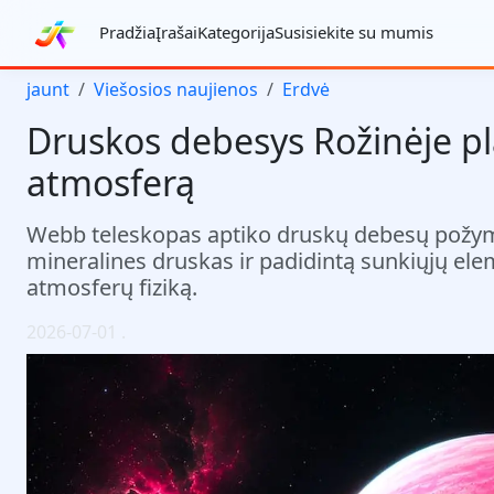
Pradžia
Įrašai
Kategorija
Susisiekite su mumis
jaunt
Viešosios naujienos
Erdvė
Druskos debesys Rožinėje pl
atmosferą
Webb teleskopas aptiko druskų debesų požymi
mineralines druskas ir padidintą sunkiųjų elem
atmosferų fiziką.
2026-07-01
.