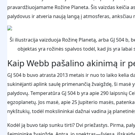
pravardžiuojamame Rožine Planeta. Šis vaizdas keičia a
palydovus ir atveria naują langą į atmosferas, anksči
Ši iliustracija vaizduoja Rožinę Planetą, arba GJ 504 b
objektas yra rožinės spalvos todėl, kad jis yra labai
Kaip Webb pašalino akinimą ir pe
GJ 504 b buvo atrasta 2013 metais ir nuo to laiko kelia 
sukinėjanti aplink saulę primenančią žvaigždę, ši masė yra
palydovų. Temperatūra GJ 504 b yra apie 290 laipsnių Ce
egzoplanetų. Jos masė, apie 25 Jupiterio masės, patenka į
nykštukių, todėl mokslininkai dažnai vadina ją planetin
Kodėl ją buvo taip sunku tirti? Dvi priežastys. Pirma, pa
šeimininke žvaigžde. Antra, jo spektras—šviesa, išskaidyt