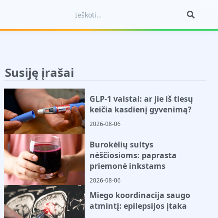
Susiję įrašai
GLP-1 vaistai: ar jie iš tiesų
keičia kasdienį gyvenimą?
2026-08-06
Burokėlių sultys
nėščiosioms: paprasta
priemonė inkstams
2026-08-06
Miego koordinacija saugo
atmintį: epilepsijos įtaka