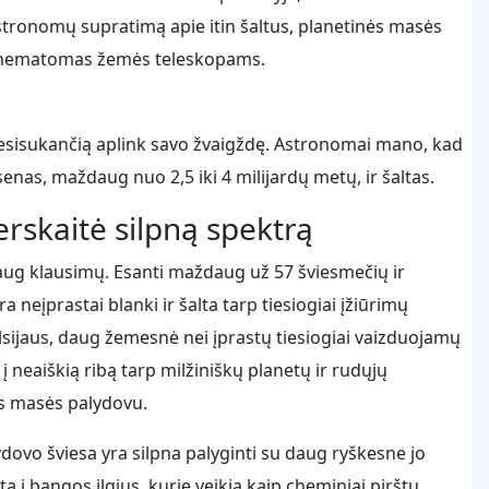
stronomų supratimą apie itin šaltus, planetinės masės
au nematomas žemės teleskopams.
, besisukančią aplink savo žvaigždę. Astronomai mano, kad
 senas, maždaug nuo 2,5 iki 4 milijardų metų, ir šaltas.
rskaitė silpną spektrą
daug klausimų. Esanti maždaug už 57 šviesmečių ir
 neįprastai blanki ir šalta tarp tiesiogiai įžiūrimų
lsijaus, daug žemesnė nei įprastų tiesiogiai vaizduojamų
 neaiškią ribą tarp milžiniškų planetų ir rudųjų
ės masės palydovu.
lydovo šviesa yra silpna palyginti su daug ryškesne jo
a į bangos ilgius, kurie veikia kaip cheminiai pirštų