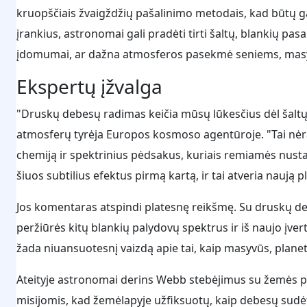
kruopščiais žvaigždžių pašalinimo metodais, kad būtų ga
įrankius, astronomai gali pradėti tirti šaltų, blankių pasa
įdomumai, ar dažna atmosferos pasekmė seniems, mas
Ekspertų įžvalga
"Druskų debesų radimas keičia mūsų lūkesčius dėl šaltų 
atmosferų tyrėja Europos kosmoso agentūroje. "Tai nėra
chemiją ir spektrinius pėdsakus, kuriais remiamės nust
šiuos subtilius efektus pirmą kartą, ir tai atveria naują
Jos komentaras atspindi platesnę reikšmę. Su druskų deb
peržiūrės kitų blankių palydovų spektrus ir iš naujo įver
žada niuansuotesnį vaizdą apie tai, kaip masyvūs, planet
Ateityje astronomai derins Webb stebėjimus su žemės p
misijomis, kad žemėlapyje užfiksuotų, kaip debesų sudė