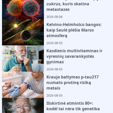
cukrus, kuris skatina
metastazes
2026-08-06
Kelvino-Helmholco bangos:
kaip Saulė plėšia Marso
atmosferą
2026-08-05
Kasdienis multivitaminas ir
vyresnių savarankystės
gynimas
2026-08-05
Kraujo baltymas p-tau217
numato protinę riziką
metais
2026-08-05
Išskirtinė atmintis 80+:
kodėl tai nėra tik genetika