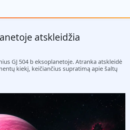
anetoje atskleidžia
us GJ 504 b eksoplanetoje. Atranka atskleidė
entų kiekį, keičiančius supratimą apie šaltų