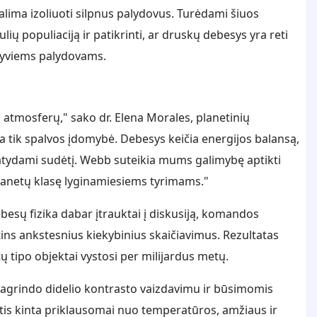
lima izoliuoti silpnus palydovus. Turėdami šiuos
ulių populiaciją ir patikrinti, ar druskų debesys yra reti
yviems palydovams.
atmosferų," sako dr. Elena Morales, planetinių
 tik spalvos įdomybė. Debesys keičia energijos balansą,
atydami sudėtį. Webb suteikia mums galimybę aptikti
 planetų klasę lyginamiesiems tyrimams."
esų fizika dabar įtrauktai į diskusiją, komandos
tins ankstesnius kiekybinius skaičiavimus. Rezultatas
ų tipo objektai vystosi per milijardus metų.
agrindo didelio kontrasto vaizdavimu ir būsimomis
tis kinta priklausomai nuo temperatūros, amžiaus ir