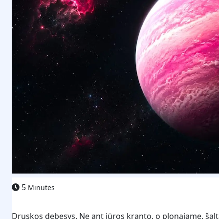
5
Minutės
Druskos debesys. Ne ant jūros kranto, o plonajame, šal