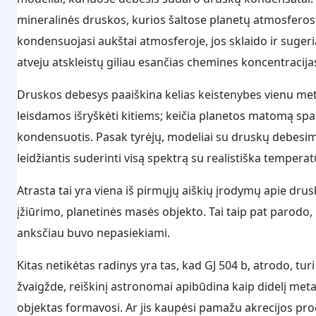
mineralinės druskos, kurios šaltose planetų atmosferose g
kondensuojasi aukštai atmosferoje, jos sklaido ir suge
atveju atskleistų giliau esančias chemines koncentracija
Druskos debesys paaiškina kelias keistenybes vienu metu
leisdamos išryškėti kitiems; keičia planetos matomą spal
kondensuotis. Pasak tyrėjų, modeliai su druskų debesimi
leidžiantis suderinti visą spektrą su realistiška temperatū
Atrasta tai yra viena iš pirmųjų aiškių įrodymų apie dru
įžiūrimo, planetinės masės objekto. Tai taip pat parodo, 
anksčiau buvo nepasiekiami.
Kitas netikėtas radinys yra tas, kad GJ 504 b, atrodo, tu
žvaigžde, reiškinį astronomai apibūdina kaip didelį meta
objektas formavosi. Ar jis kaupėsi pamažu akrecijos proc